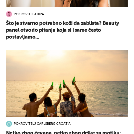
POKROVITELJ BIPA
Što je stvarno potrebno koži da zablista? Beauty
panel otvorio pitanja koja si i same često
postavljamo...
POKROVITELJ CARLSBERG CROATIA
Netko zbog ćevapa, netko zbog drške za motiku: