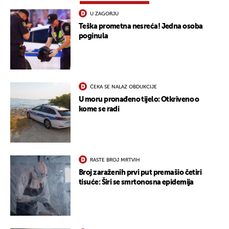
U ZAGORJU
Teška prometna nesreća! Jedna osoba
poginula
ČEKA SE NALAZ OBDUKCIJE
U moru pronađeno tijelo: Otkriveno o
kome se radi
RASTE BROJ MRTVIH
Broj zaraženih prvi put premašio četiri
tisuće: Širi se smrtonosna epidemija