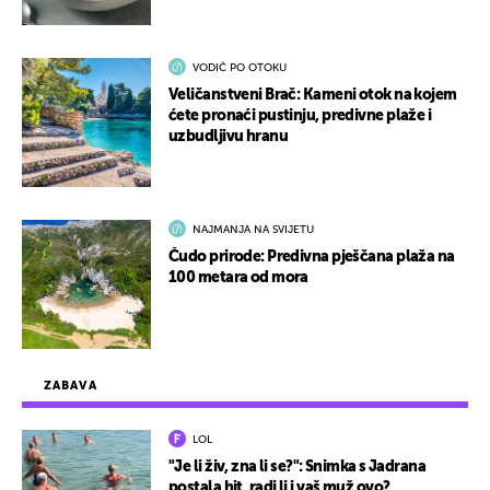
VODIČ PO OTOKU
Veličanstveni Brač: Kameni otok na kojem
ćete pronaći pustinju, predivne plaže i
uzbudljivu hranu
NAJMANJA NA SVIJETU
Čudo prirode: Predivna pješčana plaža na
100 metara od mora
ZABAVA
LOL
"Je li živ, zna li se?": Snimka s Jadrana
postala hit, radi li i vaš muž ovo?