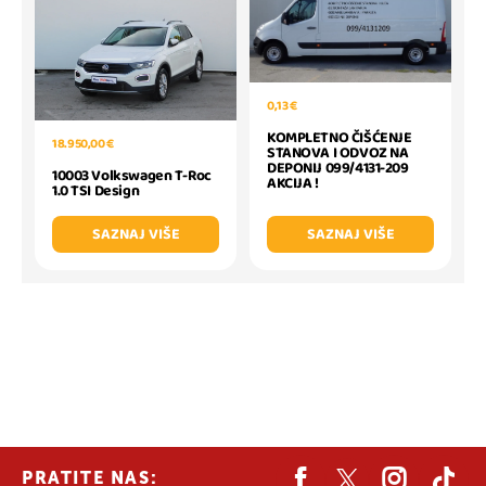
0,13 €
KOMPLETNO ČIŠĆENJE
18.950,00 €
STANOVA I ODVOZ NA
DEPONIJ 099/4131-209
10003 Volkswagen T-Roc
AKCIJA !
1.0 TSI Design
SAZNAJ VIŠE
SAZNAJ VIŠE
PRATITE NAS: