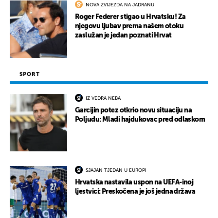
NOVA ZVIJEZDA NA JADRANU
Roger Federer stigao u Hrvatsku! Za
njegovu ljubav prema našem otoku
zaslužan je jedan poznati Hrvat
SPORT
IZ VEDRA NEBA
Garcijin potez otkrio novu situaciju na
Poljudu: Mladi hajdukovac pred odlaskom
SJAJAN TJEDAN U EUROPI
Hrvatska nastavila uspon na UEFA-inoj
ljestvici: Preskočena je još jedna država