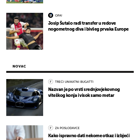
OPA!
Josip Šutalo radi transfer u redove
nogometnog diva i bivšeg prvaka Europe
NOVAC
TREĆI UNIKATNI BUGATTI
Nazvan je po vrsti srednjovjekovnog
viteškog konja i visok samo metar
ZA POSLODAVCE
Kako ispravno dati nekome otkaz i izbjeći