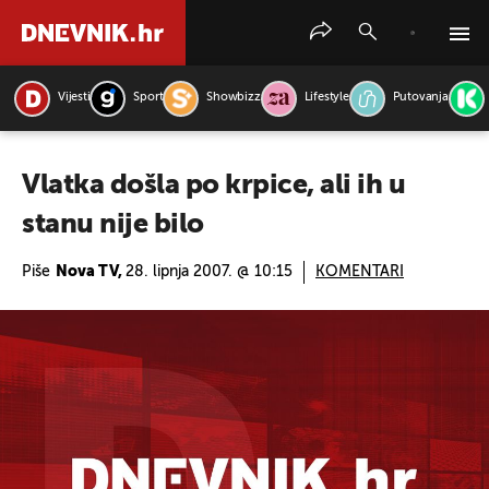
Vijesti
Sport
Showbizz
Lifestyle
Putovanja
PRETRAŽITE VIJESTI
Vlatka došla po krpice, ali ih u
stanu nije bilo
Piše
Nova TV,
28. lipnja 2007. @ 10:15
KOMENTARI