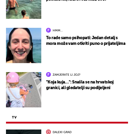
HMM…
To rade samo psihopati: Jedan detalj s
mora može vam otkriti puno o prijateljima
ZAMJERATE LI JOJ?
"Koja kuja…": Snašla se na hrvatskoj
granici, ali gledatelji su podijeljeni
TV
DALEKI GRAD