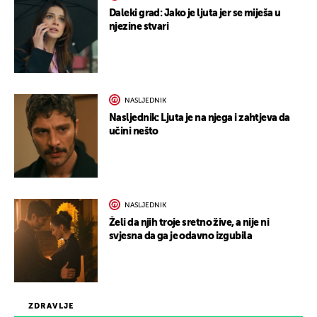
Daleki grad: Jako je ljuta jer se miješa u
njezine stvari
NASLJEDNIK
Nasljednik: Ljuta je na njega i zahtjeva da
učini nešto
NASLJEDNIK
Želi da njih troje sretno žive, a nije ni
svjesna da ga je odavno izgubila
ZDRAVLJE