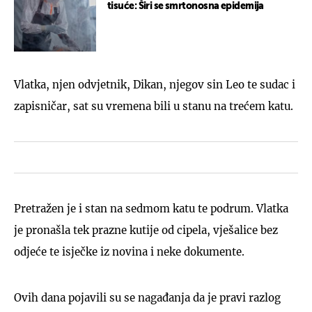
tisuće: Širi se smrtonosna epidemija
Vlatka, njen odvjetnik, Dikan, njegov sin Leo te sudac i
zapisničar, sat su vremena bili u stanu na trećem katu.
Pretražen je i stan na sedmom katu te podrum. Vlatka
je pronašla tek prazne kutije od cipela, vješalice bez
odjeće te isječke iz novina i neke dokumente.
Ovih dana pojavili su se nagađanja da je pravi razlog