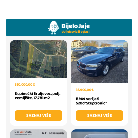
350.000,00 €
35.900,00 €
Kupinečki Kraljevec, polj.
zemljište, 17.781 m2
BMW serija 5
520d*Steptronic*
SAZNAJ VIŠE
SAZNAJ VIŠE