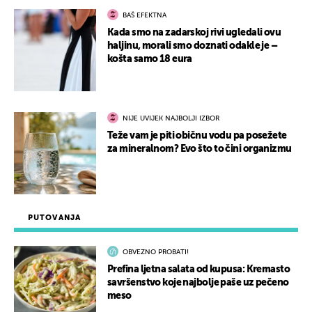
BAŠ EFEKTNA
Kada smo na zadarskoj rivi ugledali ovu
haljinu, morali smo doznati odakle je –
košta samo 18 eura
NIJE UVIJEK NAJBOLJI IZBOR
Teže vam je piti običnu vodu pa posežete
za mineralnom? Evo što to čini organizmu
PUTOVANJA
OBVEZNO PROBATI!
Prefina ljetna salata od kupusa: Kremasto
savršenstvo koje najbolje paše uz pečeno
meso