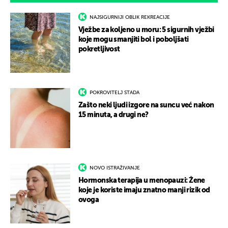
NAJSIGURNIJI OBLIK REKREACIJE
Vježbe za koljeno u moru: 5 sigurnih vježbi
koje mogu smanjiti bol i poboljšati
pokretljivost
POKROVITELJ STADA
Zašto neki ljudi izgore na suncu već nakon
15 minuta, a drugi ne?
NOVO ISTRAŽIVANJE
Hormonska terapija u menopauzi: Žene
koje je koriste imaju znatno manji rizik od
ovoga