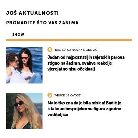
JOŠ AKTUALNOSTI
PRONAĐITE ŠTO VAS ZANIMA
SHOW
"KAO DA SU NOVAK ĐOKOVIĆ"
Jedan od najpoznatijih svjetskih parova
UKLJUČITE NOTIFIKACIJE
stigao na Jadran, ovakve reakcije
vjerojatno nisu očekivali
"VRUĆE JE OVDJE"
Malo tko zna da je bila misica! Badić je
istaknuo besprijekornu figuru zgodne
voditeljice