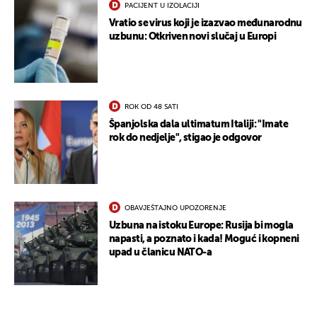
PACIJENT U IZOLACIJI
Vratio se virus koji je izazvao međunarodnu
uzbunu: Otkriven novi slučaj u Europi
ROK OD 48 SATI
Španjolska dala ultimatum Italiji: "Imate
rok do nedjelje", stigao je odgovor
OBAVJEŠTAJNO UPOZORENJE
Uzbuna na istoku Europe: Rusija bi mogla
napasti, a poznato i kada! Moguć i kopneni
upad u članicu NATO-a