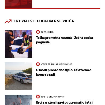
TRI VIJESTI O KOJIMA SE PRIČA
U ZAGORJU
Teška prometna nesreća! Jedna osoba
poginula
ČEKA SE NALAZ OBDUKCIJE
U moru pronađeno tijelo: Otkriveno o
kome se radi
RASTE BROJ MRTVIH
Broj zaraženih prvi put premašio četiri