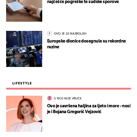
najčešće pogreške te sudske sporove
OVO JE 10 NAJBOLJIH
Europske dionice dosegnule su rekordne
razine
LIFESTYLE
U NOJ NIJE VRUĆE
Ovo je savršena haljina za ljeto i more - nosi
je i Bojana Gregorić Vejzović