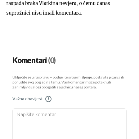
raspada braka Vlatkina nevjera, o čemu danas
supružnici nisu imali komentara.
Komentari
(0)
Uključite se u raspravu – podijelite svoje mišljenje, postavite pitanja ili
ponudite svoj pogled na temu. Vaš komentar može potaknuti
zanimljiv dijalog i obogatiti zajednicu našeg portala.
Važna obavijest
!