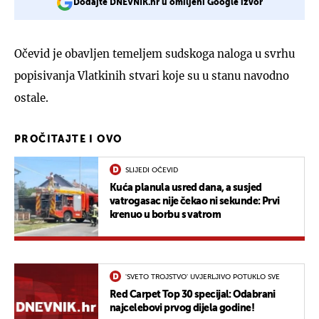
Dodajte DNEVNIK.hr u omiljeni Google izvor
Očevid je obavljen temeljem sudskoga naloga u svrhu
popisivanja Vlatkinih stvari koje su u stanu navodno
ostale.
PROČITAJTE I OVO
SLIJEDI OČEVID
Kuća planula usred dana, a susjed
vatrogasac nije čekao ni sekunde: Prvi
krenuo u borbu s vatrom
'SVETO TROJSTVO' UVJERLJIVO POTUKLO SVE
Red Carpet Top 30 specijal: Odabrani
najcelebovi prvog dijela godine!