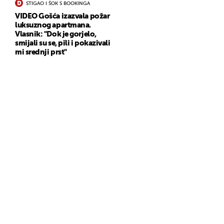
STIGAO I ŠOK S BOOKINGA
VIDEO Gošća izazvala požar
luksuznog apartmana.
Vlasnik: "Dok je gorjelo,
smijali su se, pili i pokazivali
mi srednji prst"