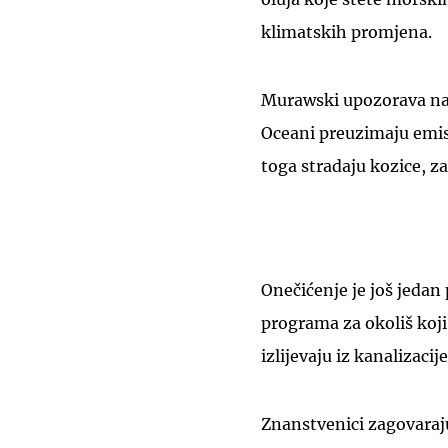
klimatskih promjena.
Murawski upozorava na
Oceani preuzimaju emisij
toga stradaju kozice, z
Onečićenje je još jedan
programa za okoliš koj
izlijevaju iz kanalizacij
Znanstvenici zagovaraj