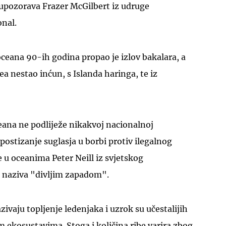
 upozorava Frazer McGilbert iz udruge
onal.
ceana 90-ih godina propao je izlov bakalara, a
ea nestao inćun, s Islanda haringa, te iz
eana ne podliježe nikakvoj nacionalnoj
a postizanje suglasja u borbi protiv ilegalnog
e u oceanima Peter Neill iz svjetskog
e naziva "divljim zapadom".
ivaju topljenje ledenjaka i uzrok su učestalijih
m ekosustavima. Stoga i količina ribe varira zbog