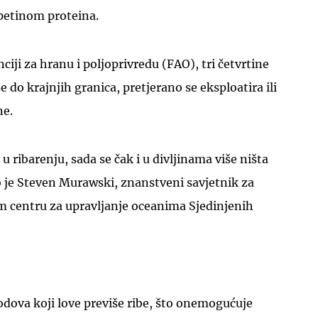
petinom proteina.
ji za hranu i poljoprivredu (FAO), tri četvrtine
se do krajnjih granica, pretjerano se eksploatira ili
ne.
UKLJUČITE NOTIFIKACIJE
 ribarenju, sada se čak i u divljinama više ništa
o je Steven Murawski, znanstveni savjetnik za
m centru za upravljanje oceanima Sjedinjenih
rodova koji love previše ribe, što onemogućuje