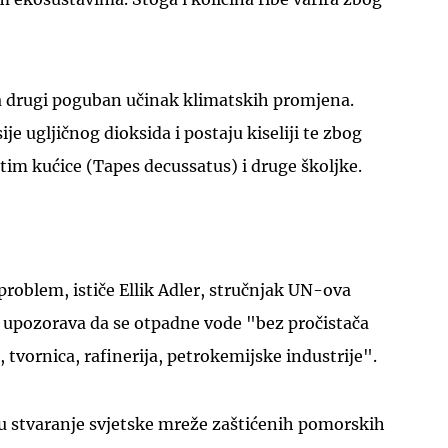
 drugi poguban učinak klimatskih promjena.
e ugljičnog dioksida i postaju kiseliji te zbog
atim kućice (Tapes decussatus) i druge školjke.
 problem, ističe Ellik Adler, stručnjak UN-ova
i upozorava da se otpadne vode "bez pročistača
e, tvornica, rafinerija, petrokemijske industrije".
u stvaranje svjetske mreže zaštićenih pomorskih