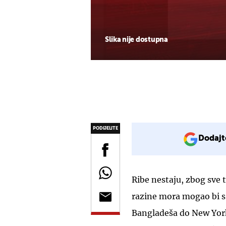
Slika nije dostupna
PODIJELITE
Dodajt
Ribe nestaju, zbog sve t
razine mora mogao bi s
Bangladeša do New York