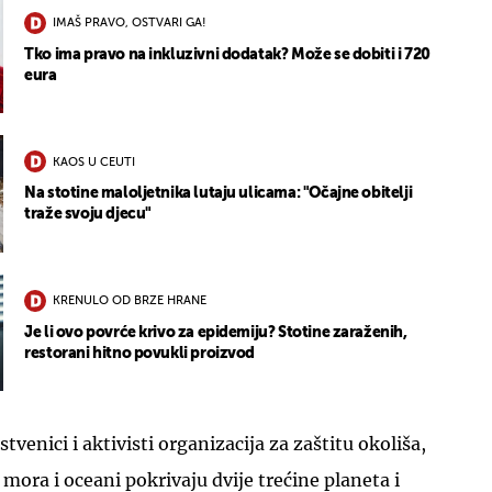
IMAŠ PRAVO, OSTVARI GA!
Tko ima pravo na inkluzivni dodatak? Može se dobiti i 720
eura
KAOS U CEUTI
Na stotine maloljetnika lutaju ulicama: "Očajne obitelji
traže svoju djecu"
KRENULO OD BRZE HRANE
Je li ovo povrće krivo za epidemiju? Stotine zaraženih,
restorani hitno povukli proizvod
tvenici i aktivisti organizacija za zaštitu okoliša,
 mora i oceani pokrivaju dvije trećine planeta i