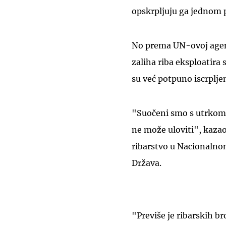
opskrpljuju ga jednom 
No prema UN-ovoj agenci
zaliha riba eksploatira 
su već potpuno iscrplje
"Suočeni smo s utrkom u
ne može uloviti", kaza
ribarstvo u Nacionalno
Država.
"Previše je ribarskih b