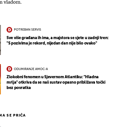
m vladom.
POTREBAN SERVIS
Sve više građana ih ima, a majstora se sjete u zadnji tren:
"S pozivima je rekord, nijedan dan nije bilo ovako"
ODUMIRANJE AMOC-A
Zlokobni fenomen u Sjevernom Atlantiku: "Hladna
mrlja" otkriva da se naš sustav opasno približava točki
bez povratka
IMA SE PRIČA