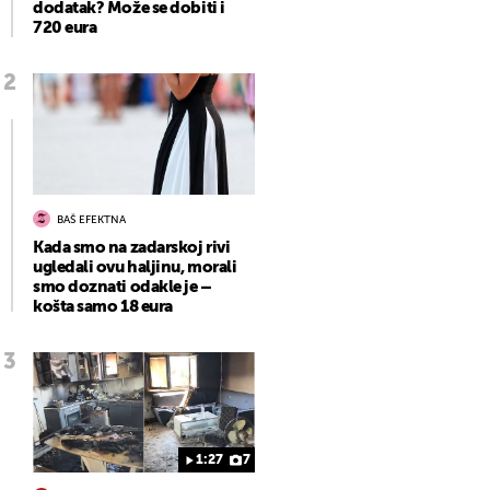
dodatak? Može se dobiti i
720 eura
BAŠ EFEKTNA
Kada smo na zadarskoj rivi
ugledali ovu haljinu, morali
smo doznati odakle je –
košta samo 18 eura
1:27
7