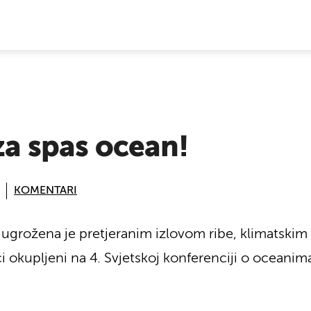
E VIJESTI
 za spas ocean!
KOMENTARI
di ugrožena je pretjeranim izlovom ribe, klimatsk
ci okupljeni na 4. Svjetskoj konferenciji o oceani