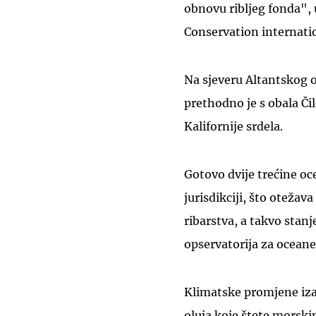
obnovu ribljeg fonda",
Conservation internati
Na sjeveru Altantskog o
prethodno je s obala Čil
Kalifornije srdela.
Gotovo dvije trećine oc
jurisdikciji, što otežav
ribarstva, a takvo stanj
opservatorija za ocean
Klimatske promjene izaz
oluja koje štete morski