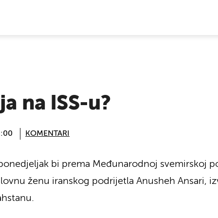
E VIJESTI
ja na ISS-u?
4:00
KOMENTARI
ponedjeljak bi prema Međunarodnoj svemirskoj post
lovnu ženu iranskog podrijetla Anusheh Ansari, izvi
hstanu.