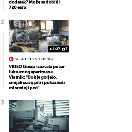
dodatak? Može se dobiti i
720 eura
1:27
7
STIGAO I ŠOK S BOOKINGA
VIDEO Gošća izazvala požar
luksuznog apartmana.
Vlasnik: "Dok je gorjelo,
smijali su se, pili i pokazivali
mi srednji prst"