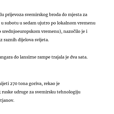
lu prijevoza svemirskog broda do mjesta za
čeo u subotu u sedam ujutro po lokalnom vremenu
po srednjoeuropskom vremenu), nazočilo je i
z raznih dijelova svijeta.
UKLJUČITE NOTIFIKACIJE
ngara do lansirne rampe trajala je dva sata.
ijeti 270 tona goriva, rekao je
 ruske udruge za svemirsku tehnologiju
stjanov.