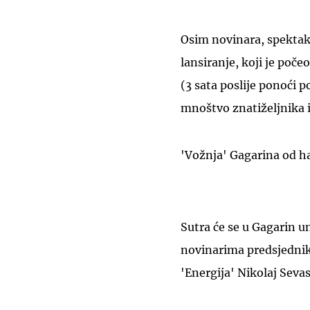
Osim novinara, spektak
lansiranje, koji je po
(3 sata poslije ponoći 
mnoštvo znatiželjnika i
'Vožnja' Gagarina od ha
Sutra će se u Gagarin un
novinarima predsjednik
'Energija' Nikolaj Seva