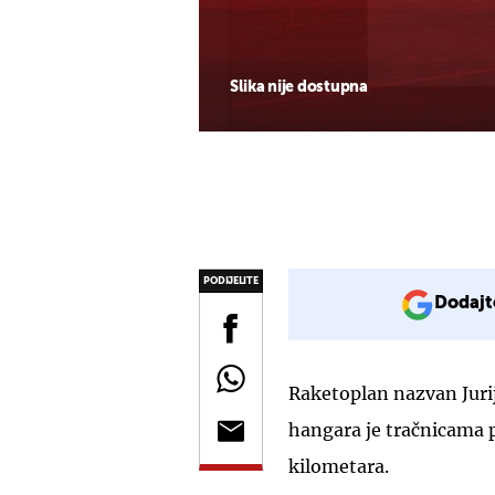
Slika nije dostupna
PODIJELITE
Dodajt
Raketoplan nazvan Juri
hangara je tračnicama 
kilometara.