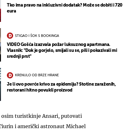
Tko ima pravo na inkluzivni dodatak? Može se dobiti i 720
eura
STIGAO I ŠOK S BOOKINGA
VIDEO Gošća izazvala požar luksuznog apartmana.
Vlasnik: "Dok je gorjelo, smijali su se, pili i pokazivali mi
srednji prst"
KRENULO OD BRZE HRANE
Je li ovo povrće krivo za epidemiju? Stotine zaraženih,
restorani hitno povukli proizvod
osim turistkinje Ansari, putovati
Tiurin i američki astronaut Michael