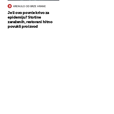
KRENULO OD BRZE HRANE
Je li ovo povrće krivo za
epidemiju? Stotine
zaraženih, restorani hitno
povukli proizvod