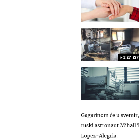
1:27
7
Gagarinom će u svemir, 
ruski astronaut Mihail 
Lopez-Alegria.