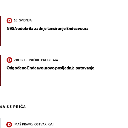
16. SVIBNJA
NASA odobrila zadnje lansiranje Endeavoura
ZBOG TEHNIČKIH PROBLEMA
Odgođeno Endeavourovo posljednje putovanje
IMA SE PRIČA
IMAŠ PRAVO, OSTVARI GA!