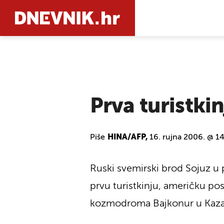
PRETRAŽIT
Prva turistkin
Piše
HINA/AFP,
16. rujna 2006. @ 1
Ruski svemirski brod Sojuz u 
prvu turistkinju, američku pos
kozmodroma Bajkonur u Kaza