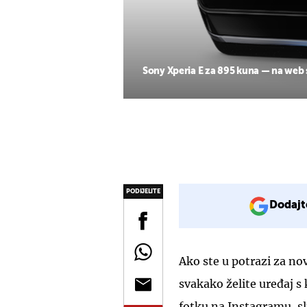
Sony Xperia E za 895 kuna — na web
PODIJELITE
Dodajt
Ako ste u potrazi za n
svakako želite uređaj s 
fotku na Instagramu, sl