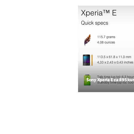
Sony Xperia E za 895 ku