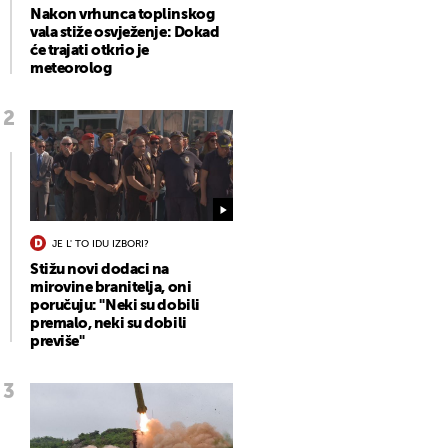
Nakon vrhunca toplinskog
vala stiže osvježenje: Dokad
će trajati otkrio je
meteorolog
JE L' TO IDU IZBORI?
Stižu novi dodaci na
mirovine branitelja, oni
poručuju: "Neki su dobili
premalo, neki su dobili
previše"