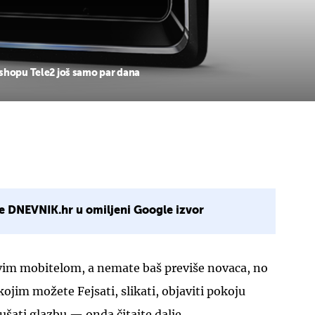
 shopu Tele2 još samo par dana
e DNEVNIK.hr u omiljeni Google izvor
ovim mobitelom, a nemate baš previše novaca, no
kojim možete Fejsati, slikati, objaviti pokoju
ušati glazbu — onda čitajte dalje.