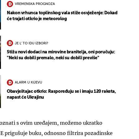
VREMENSKA PROGNOZA
Nakon vrhunca toplinskog vala stiže osvježenje: Dokad
će trajati otkrio je meteorolog
JE L' TO IDU IZBORI?
Stižu novi dodaci na mirovine branitelja, oni poručuju:
"Neki su dobili premalo, neki su dobili previše"
ALARM U KIJEVU
Obavještajac otkrio: Raspoređuju se i imaju 120 raketa,
napast će Ukrajinu
upoznati s ovim uređajem, možemo ukratko
E prigušuje buku, odnosno filtrira pozadinske