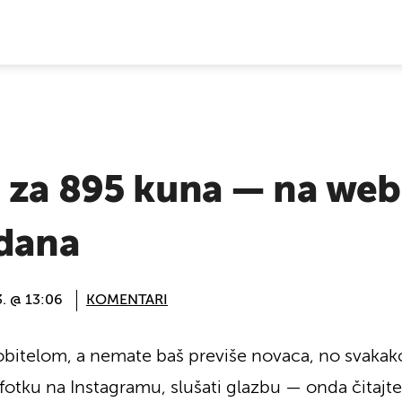
E VIJESTI
E za 895 kuna — na web
 dana
3. @ 13:06
KOMENTARI
obitelom, a nemate baš previše novaca, no svakako
ju fotku na Instagramu, slušati glazbu — onda čitajte