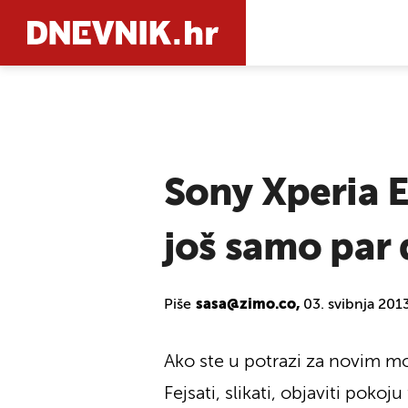
PRETRAŽIT
Sony Xperia 
još samo par
Piše
sasa@zimo.co,
03. svibnja 201
Ako ste u potrazi za novim m
Fejsati, slikati, objaviti poko