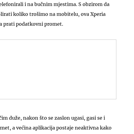
elefonirali i na bučnim mjestima. S obzirom da
olirati koliko trošimo na mobitelu, ova Xperia
ja prati podatkovni promet.
UKLJUČITE NOTIFIKACIJE
 čim duže, nakon što se zaslon ugasi, gasi se i
met, a većina aplikacija postaje neaktivna kako