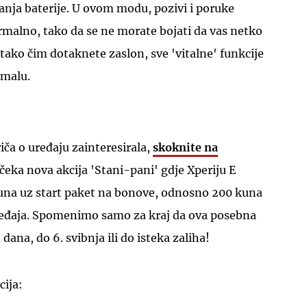
janja baterije. U ovom modu, pozivi i poruke
rmalno, tako da se ne morate bojati da vas netko
 tako čim dotaknete zaslon, sve 'vitalne' funkcije
rmalu.
iča o uređaju zainteresirala,
skoknite na
čeka nova akcija 'Stani-pani' gdje Xperiju E
una uz start paket na bonove, odnosno 200 kuna
ređaja. Spomenimo samo za kraj da ova posebna
dana, do 6. svibnja ili do isteka zaliha!
cija: