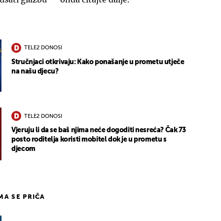
TELE2 DONOSI
Stručnjaci otkrivaju: Kako ponašanje u prometu utječe
na našu djecu?
TELE2 DONOSI
Vjeruju li da se baš njima neće dogoditi nesreća? Čak 73
posto roditelja koristi mobitel dok je u prometu s
djecom
IMA SE PRIČA