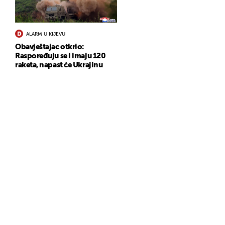
ALARM U KIJEVU
Obavještajac otkrio:
Raspoređuju se i imaju 120
raketa, napast će Ukrajinu