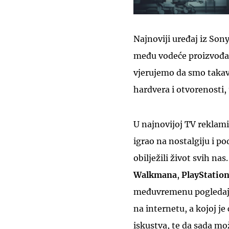
Najnoviji uređaj iz Son
među vodeće proizvođa
vjerujemo da smo takav
hardvera i otvorenosti,
U najnovijoj TV reklami
igrao na nostalgiju i po
obilježili život svih na
Walkmana
,
PlayStatio
međuvremenu pogledajte
na internetu, a kojoj je
iskustva, te da sada mo