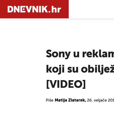
PRETRAŽIT
Sony u reklam
koji su obilje
[VIDEO]
Piše
Matija Zlatarek,
26. veljače 20