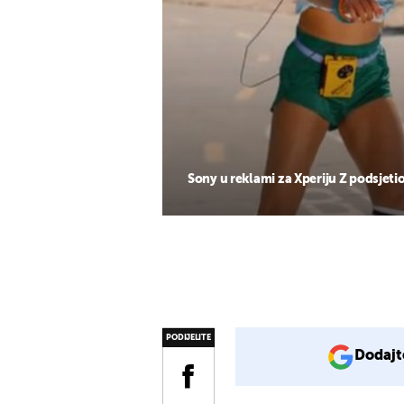
Sony u reklami za Xperiju Z podsjetio 
PODIJELITE
Dodajt