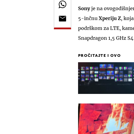
Sony
je na ovogodišnje
5-inčnu
Xperiju Z
, koj
podrškom za LTE, kam
Snapdragon 1,5 GHz S4
PROČITAJTE I OVO