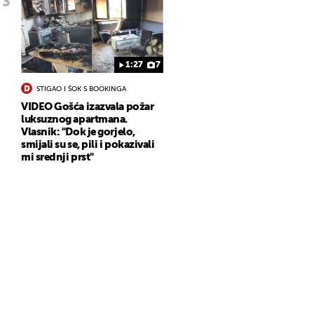
1:27
7
STIGAO I ŠOK S BOOKINGA
VIDEO Gošća izazvala požar
luksuznog apartmana.
Vlasnik: "Dok je gorjelo,
smijali su se, pili i pokazivali
mi srednji prst"