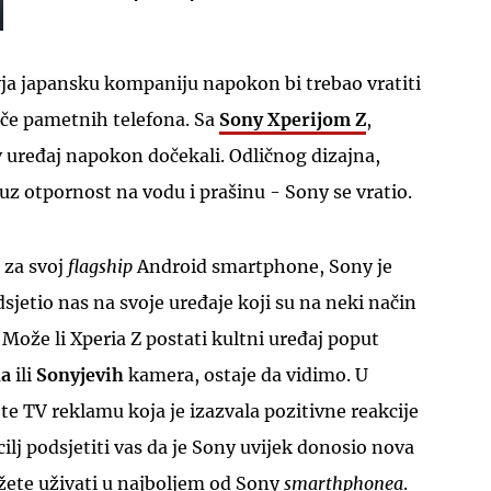
yja japansku kompaniju napokon bi trebao vratiti
če pametnih telefona. Sa
Sony Xperijom Z
,
 uređaj napokon dočekali. Odličnog dizajna,
UKLJUČITE NOTIFIKACIJE
 uz otpornost na vodu i prašinu - Sony se vratio.
 za svoj
flagship
Android smartphone, Sony je
dsjetio nas na svoje uređaje koji su na neki način
s. Može li Xperia Z postati kultni uređaj poput
na
ili
Sonyjevih
kamera, ostaje da vidimo. U
 TV reklamu koja je izazvala pozitivne reakcije
 cilj podsjetiti vas da je Sony uvijek donosio nova
žete uživati u najboljem od Sony
smarthphonea
.