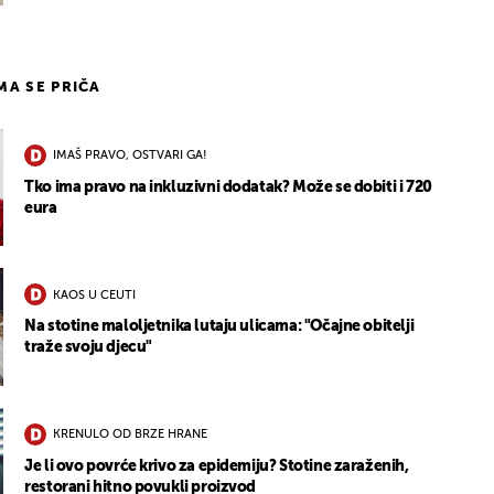
IMA SE PRIČA
IMAŠ PRAVO, OSTVARI GA!
Tko ima pravo na inkluzivni dodatak? Može se dobiti i 720
eura
KAOS U CEUTI
Na stotine maloljetnika lutaju ulicama: "Očajne obitelji
traže svoju djecu"
KRENULO OD BRZE HRANE
Je li ovo povrće krivo za epidemiju? Stotine zaraženih,
restorani hitno povukli proizvod