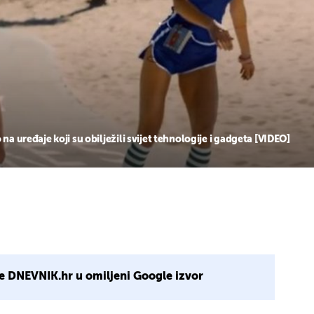
na uređaje koji su obilježili svijet tehnologije i gadgeta [VIDEO]
e DNEVNIK.hr u omiljeni Google izvor