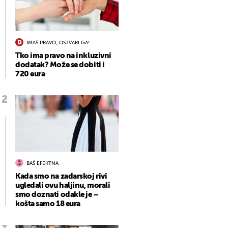
IMAŠ PRAVO, OSTVARI GA!
Tko ima pravo na inkluzivni
dodatak? Može se dobiti i
720 eura
BAŠ EFEKTNA
Kada smo na zadarskoj rivi
ugledali ovu haljinu, morali
smo doznati odakle je –
košta samo 18 eura