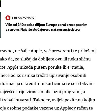
ŠIRE GA KOMARCI
Više od 240 osoba diljem Europe zaraženo opasnim
virusom: Najviše slučajeva u našem susjedstvu
UKLJUČITE NOTIFIKACIJE
naravno, ne šalje Apple, već prevaranti te priloženi
ako da, za slučaj da dobijete ovu ili neku sličnu
ite. Apple nikada putem poruke ili e-maila,
eće od korisnika tražiti upisivanje osobnih
informacija o kreditnim karticama te se u takvim
jčešće kriju virusi i maliciozni programi, a
i trebali otvarati. Također, uvijek pazite na kojim
voje osobne podatke vezane uz Appleov račun te