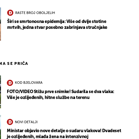
RASTE BROJ OBOLJELIH
Širi se smrtonosna epidemija: Više od dvije stotine
mrtvih, jedna stvar posebno zabrinjava stručnjake
IMA SE PRIČA
KOD BJELOVARA
FOTO/VIDEO Stižu prve snimke! Sudarila se dva vlaka:
Više je ozlijeđenih, hitne službe na terenu
NOVI DETALJI
Ministar objavio nove detalje o sudaru vlakova! Dvadeset
je ozlijeđenih, mlađa žena na intenzivnoj