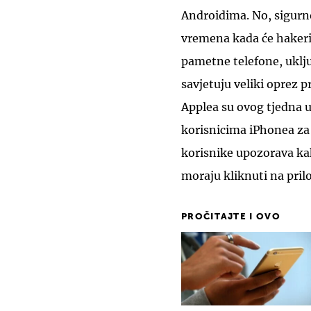
Androidima. No, sigurno
vremena kada će hakeri
pametne telefone, uklju
savjetuju veliki oprez p
Applea su ovog tjedna u
korisnicima iPhonea za k
korisnike upozorava ka
moraju kliknuti na prilo
PROČITAJTE I OVO