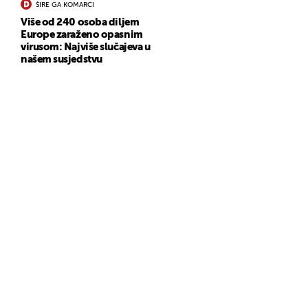
ŠIRE GA KOMARCI
Više od 240 osoba diljem
Europe zaraženo opasnim
virusom: Najviše slučajeva u
našem susjedstvu