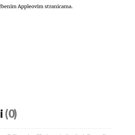
lužbenim Appleovim stranicama.
i
(0)