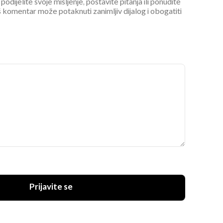
podijelite svoje mišljenje, postavite pitanja ili ponudite
 komentar može potaknuti zanimljiv dijalog i obogatiti
Prijavite se