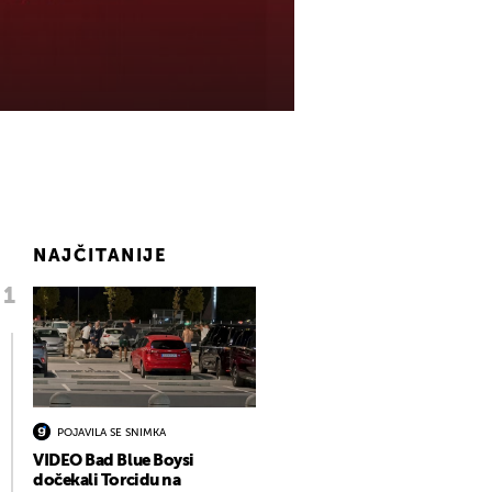
NAJČITANIJE
POJAVILA SE SNIMKA
VIDEO Bad Blue Boysi
dočekali Torcidu na