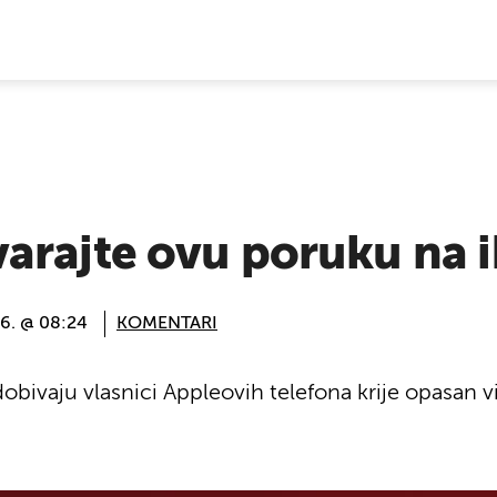
E VIJESTI
arajte ovu poruku na 
16. @ 08:24
KOMENTARI
obivaju vlasnici Appleovih telefona krije opasan vi