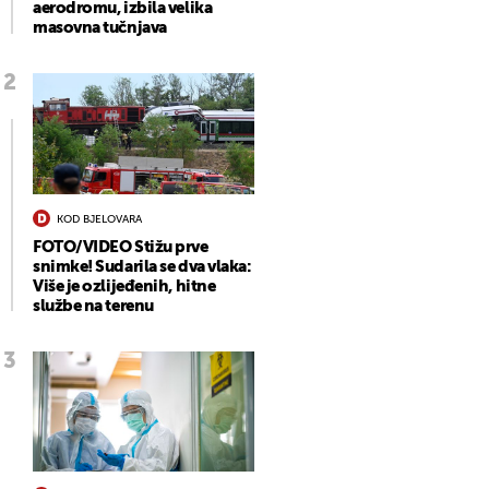
aerodromu, izbila velika
masovna tučnjava
KOD BJELOVARA
FOTO/VIDEO Stižu prve
snimke! Sudarila se dva vlaka:
Više je ozlijeđenih, hitne
službe na terenu