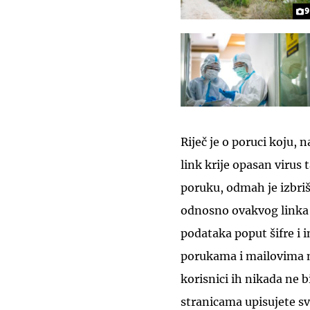
9
Riječ je o poruci koju, 
link krije opasan virus t
poruku, odmah je izbriš
odnosno ovakvog linka n
podataka poput šifre i 
porukama i mailovima na
korisnici ih nikada ne b
stranicama upisujete s