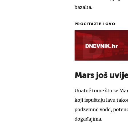
bazalta.
PROČITAJTE I OVO
Mars još uvij
Unatoč tome što se Mars
koji ispuštaju lavu tak
podzemne vode, potenc
događajima.