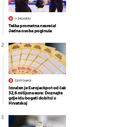
U ZAGORJU
Teška prometna nesreća!
Jedna osoba poginula
ČESTITAMO!
Izvučen je Eurojackpot od čak
32,6 milijuna eura: Doznajte
gdje idu bogati dobitci u
Hrvatskoj