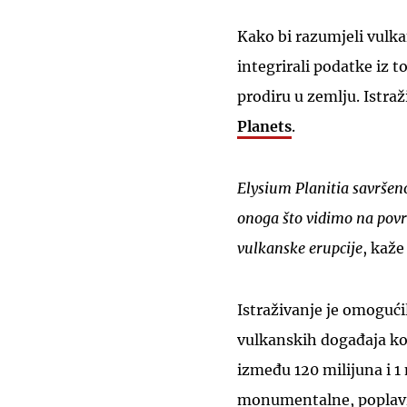
Kako bi razumjeli vulka
integrirali podatke iz to
prodiru u zemlju. Istra
Planets
.
Elysium Planitia savršen
onoga što vidimo na povr
vulkanske erupcije
, kaže
Istraživanje je omogućil
vulkanskih događaja koj
između 120 milijuna i 1
monumentalne, poplavi