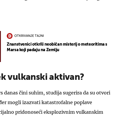
OTKRIVANJE TAJNI
Znanstvenici otkrili neobičan misterij o meteoritima s
Marsa koji padaju na Zemlju
ek vulkanski aktivan?
 danas čini suhim, studija sugerira da su otvori
ođer mogli izazvati katastrofalne poplave
ijalno pridonoseći eksplozivnim vulkanskim