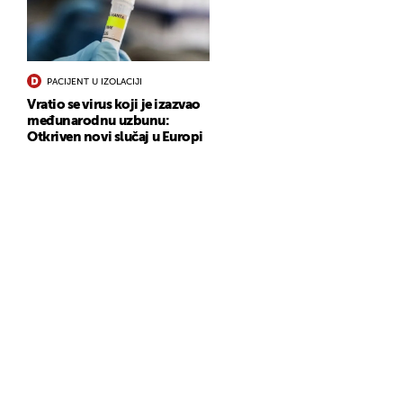
PACIJENT U IZOLACIJI
Vratio se virus koji je izazvao
međunarodnu uzbunu:
Otkriven novi slučaj u Europi