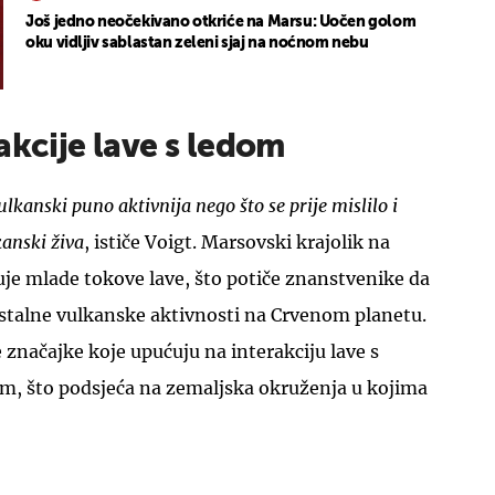
Još jedno neočekivano otkriće na Marsu: Uočen golom
oku vidljiv sablastan zeleni sjaj na noćnom nebu
akcije lave s ledom
UKLJUČITE NOTIFIKACIJE
ulkanski puno aktivnija nego što se prije mislilo i
kanski živa
, ističe Voigt. Marsovski krajolik na
uje mlade tokove lave, što potiče znanstvenike da
stalne vulkanske aktivnosti na Crvenom planetu.
značajke koje upućuju na interakciju lave s
m, što podsjeća na zemaljska okruženja u kojima