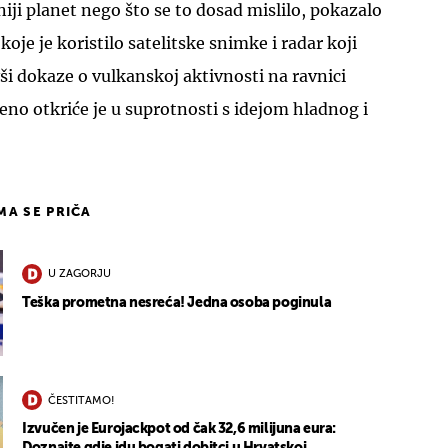
iji planet nego što se to dosad mislilo, pokazalo
koje je koristilo satelitske snimke i radar koji
vši dokaze o vulkanskoj aktivnosti na ravnici
eno otkriće je u suprotnosti s idejom hladnog i
IMA SE PRIČA
U ZAGORJU
Teška prometna nesreća! Jedna osoba poginula
ČESTITAMO!
Izvučen je Eurojackpot od čak 32,6 milijuna eura: