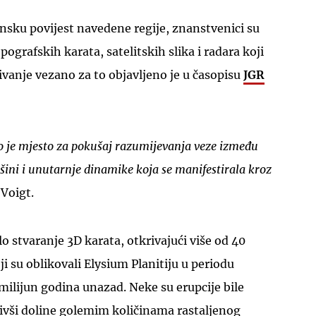
nsku povijest navedene regije, znanstvenici su
pografskih karata, satelitskih slika i radara koji
živanje vezano za to objavljeno je u časopisu
JGR
o je mjesto za pokušaj razumijevanja veze između
šini i unutarnje dinamike koja se manifestirala kroz
 Voigt.
o stvaranje 3D karata, otkrivajući više od 40
i su oblikovali Elysium Planitiju u periodu
 milijun godina unazad. Neke su erupcije bile
vši doline golemim količinama rastaljenog