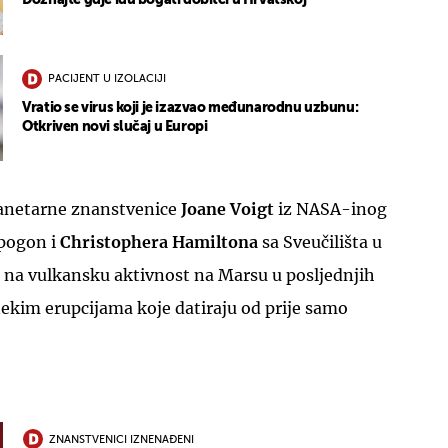
Doznajte gdje idu bogati dobitci u Hrvatskoj
PACIJENT U IZOLACIJI
Vratio se virus koji je izazvao međunarodnu uzbunu:
Otkriven novi slučaj u Europi
lanetarne znanstvenice
Joane Voigt
iz NASA-inog
 pogon i
Christophera Hamiltona
sa Sveučilišta u
e na vulkansku aktivnost na Marsu u posljednjih
nekim erupcijama koje datiraju od prije samo
ZNANSTVENICI IZNENAĐENI