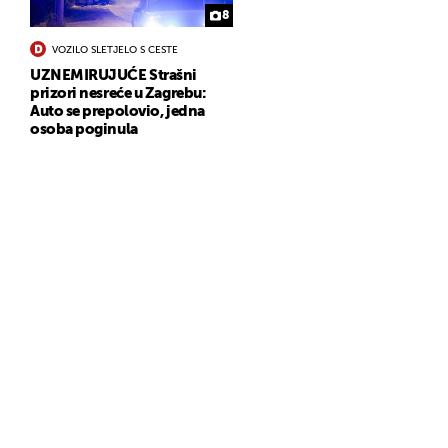
8
VOZILO SLETJELO S CESTE
UZNEMIRUJUĆE Strašni
prizori nesreće u Zagrebu:
Auto se prepolovio, jedna
osoba poginula