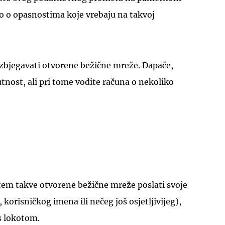
go o opasnostima koje vrebaju na takvoj
izbjegavati otvorene bežične mreže. Dapače,
utnost, ali pri tome vodite računa o nekoliko
UKLJUČITE NOTIFIKACIJE
utem takve otvorene bežične mreže poslati svoje
korisničkog imena ili nečeg još osjetljivijeg),
 s lokotom.