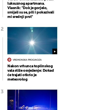
luksuznog apartmana.
Vlasnik: "Dok je gorjelo,
smijali su se, pili i pokazivali
mi srednji prst"
VREMENSKA PROGNOZA
Nakon vrhunca toplinskog
vala stiže osvježenje: Dokad
će trajati otkrio je
meteorolog