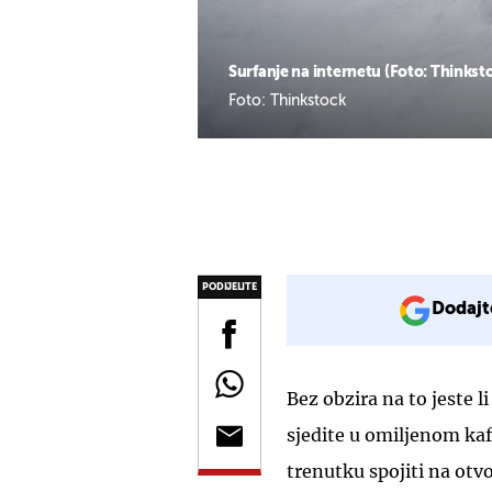
Surfanje na internetu (Foto: Thinkst
Foto: Thinkstock
PODIJELITE
Dodajt
Bez obzira na to jeste 
sjedite u omiljenom kaf
trenutku spojiti na otv