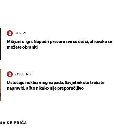
OPREZ!
Milijuni u igri: Napadi i prevare sve su češći, ali ovako se
možete obraniti
SAVJETNIK
U slučaju nuklearnog napada: Savjetnik što trebate
napraviti, a što nikako nije preporučljivo
IMA SE PRIČA