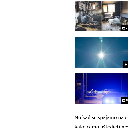
7
8
No kad se spajamo na o
kako ćemo uštedjeti n