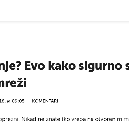
E VIJESTI
anje? Evo kako sigurno s
mreži
018. @ 09:05
KOMENTARI
e oprezni. Nikad ne znate tko vreba na otvorenim 