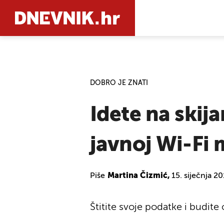
PRETRAŽIT
DOBRO JE ZNATI
Idete na skij
javnoj Wi-Fi 
Piše
Martina Čizmić,
15. siječnja 2
Štitite svoje podatke i budit