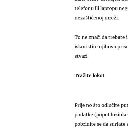
telefonu ili laptopu ne
nezaštićenoj mreži.
To ne znači da trebate 
iskoristite njihovu pris
stvari.
Tražite lokot
Prije no što odlučite p
podatke (poput lozinke, 
pobrinite se da surfate