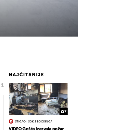
NAJČITANIJE
7
STIGAO I ŠOK S BOOKINGA
VIDEO Gošća izazvala požar