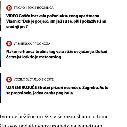
STIGAO I ŠOK S BOOKINGA
VIDEO Gošća izazvala požar luksuznog apartmana.
Vlasnik: "Dok je gorjelo, smijali su se, pili i pokazivali mi
srednji prst"
VREMENSKA PROGNOZA
Nakon vrhunca toplinskog vala stiže osvježenje: Dokad
će trajati otkrio je meteorolog
VOZILO SLETJELO S CESTE
UZNEMIRUJUĆE Strašni prizori nesreće u Zagrebu: Auto
se prepolovio, jedna osoba poginula
tvorene bežične mreže, više razmišljamo o tome
ešto svog podatkovnog prometa na pametnom