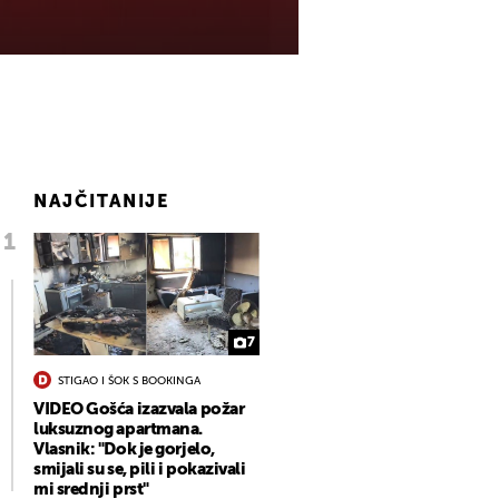
NAJČITANIJE
7
STIGAO I ŠOK S BOOKINGA
VIDEO Gošća izazvala požar
luksuznog apartmana.
Vlasnik: "Dok je gorjelo,
smijali su se, pili i pokazivali
mi srednji prst"