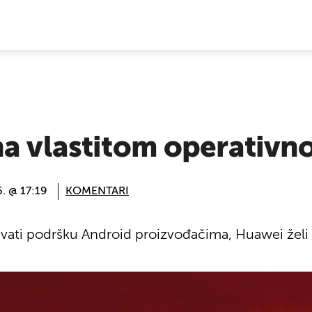
E VIJESTI
na vlastitom operativn
6. @ 17:19
KOMENTARI
vati podršku Android proizvođačima, Huawei želi 