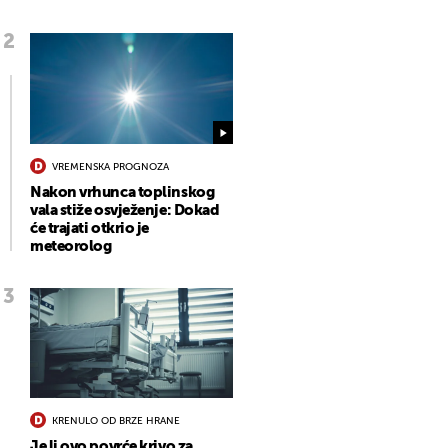
VREMENSKA PROGNOZA
Nakon vrhunca toplinskog
vala stiže osvježenje: Dokad
će trajati otkrio je
meteorolog
KRENULO OD BRZE HRANE
Je li ovo povrće krivo za