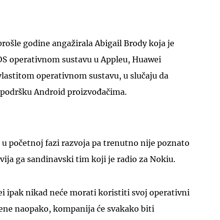
rošle godine angažirala Abigail Brody koja je
 iOS operativnom sustavu u Appleu, Huawei
vlastitom operativnom sustavu, u slučaju da
UKLJUČITE NOTIFIKACIJE
 podršku Android proizvođačima.
k u početnoj fazi razvoja pa trenutno nije poznato
zvija ga sandinavski tim koji je radio za Nokiu.
ipak nikad neće morati koristiti svoj operativni
rene naopako, kompanija će svakako biti