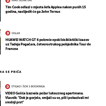
KRAJ JEDNE ERE
Tim Cook odlazi s mjesta šefa Applea nakon punih 15
godina, naslijedit će ga John Ternus
OGLAS
HUAWEI WATCH GT 6 pokreće epski biciklistički izazov
uz Tadeja Pogačara, četverostrukog pobjednika Tour de
Francea
IMA SE PRIČA
STIGAO I ŠOK S BOOKINGA
VIDEO Gošća izazvala požar luksuznog apartmana.
Vlasnik: "Dok je gorjelo, smijali su se, pili i pokazivali mi
srednji prst"