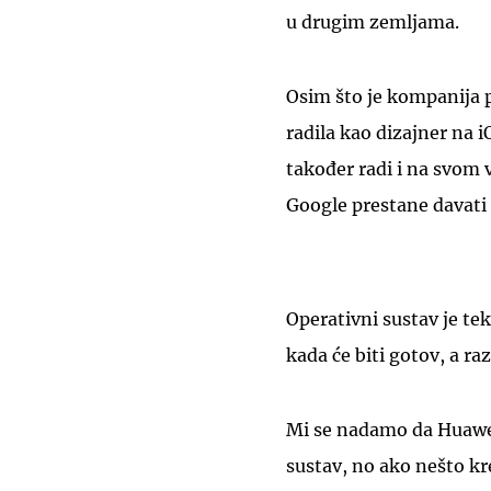
u drugim zemljama.
Osim što je kompanija p
radila kao dizajner na
također radi i na svom 
Google prestane davati
Operativni sustav je te
kada će biti gotov, a ra
Mi se nadamo da Huawei 
sustav, no ako nešto k