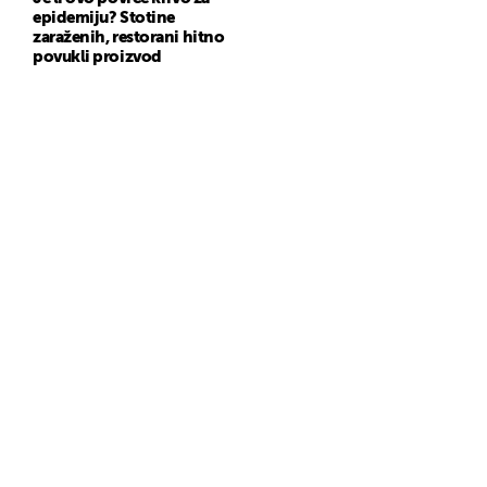
epidemiju? Stotine
zaraženih, restorani hitno
povukli proizvod