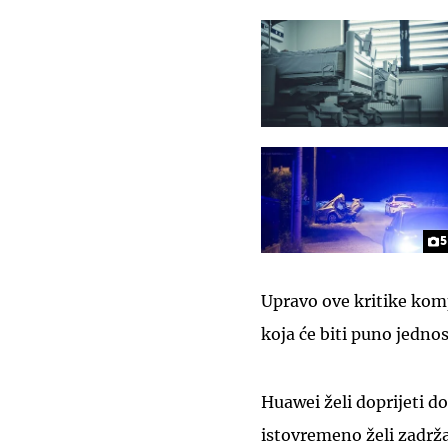
5
Upravo ove kritike komp
koja će biti puno jednos
Huawei želi doprijeti d
istovremeno želi zadržat