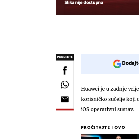
Slika nije dostupna
PODIJELITE
Dodajt
Huawei je u zadnje vrij
korisničko sučelje koji 
iOS operativni sustav.
PROČITAJTE I OVO