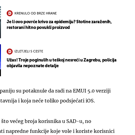
KRENULO OD BRZE HRANE
Je li ovo povrće krivo za epidemiju? Stotine zaraženih,
restorani hitno povukli proizvod
IZLETJELI S CESTE
Užas! Troje poginulih u teškoj nesreći u Zagrebu, policija
objavila nepoznate detalje
aniju su potaknule da radi na EMUI 5.0 verziji
tavnija i koja neće toliko podsjećati iOS.
o što većeg broja korisnika u SAD-u, no
i napredne funkcije koje vole i koriste korisnici