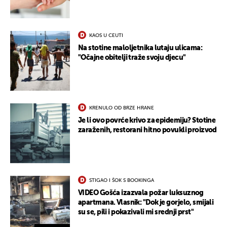
KAOS U CEUTI
Na stotine maloljetnika lutaju ulicama:
"Očajne obitelji traže svoju djecu"
KRENULO OD BRZE HRANE
Je li ovo povrće krivo za epidemiju? Stotine
zaraženih, restorani hitno povukli proizvod
STIGAO I ŠOK S BOOKINGA
VIDEO Gošća izazvala požar luksuznog
apartmana. Vlasnik: "Dok je gorjelo, smijali
su se, pili i pokazivali mi srednji prst"