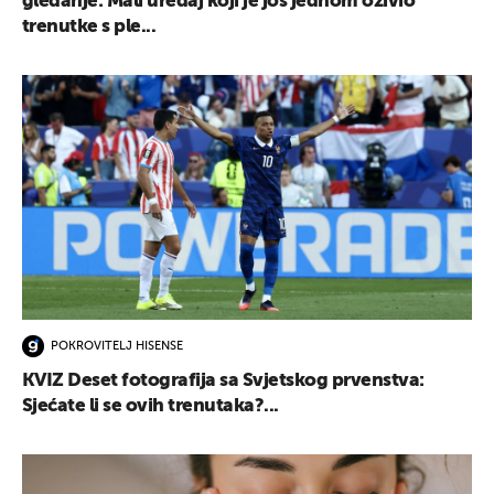
gledanje: Mali uređaj koji je još jednom oživio
trenutke s ple...
POKROVITELJ HISENSE
KVIZ Deset fotografija sa Svjetskog prvenstva:
Sjećate li se ovih trenutaka?...