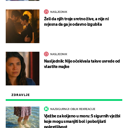
NASLJEDNIK
Želi da njih troje sretno žive, a nije ni
svjesna da ga je odavno izgubila
NASLJEDNIK
Nasljednik: Nije očekivala takve uvrede od
vlastite majke
ZDRAVLJE
NAJSIGURNIJI OBLIK REKREACIJE
Vježbe za koljeno u moru: 5 sigurnih vježbi
koje mogu smanjiti bol i poboljšati
pokretljivost