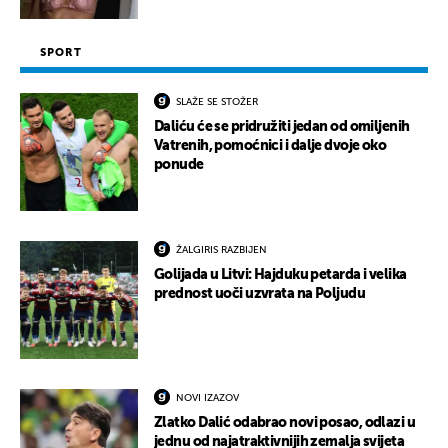
SPORT
SLAŽE SE STOŽER
Daliću će se pridružiti jedan od omiljenih
Vatrenih, pomoćnici i dalje dvoje oko
ponude
ŽALGIRIS RAZBIJEN
Golijada u Litvi: Hajduku petarda i velika
prednost uoči uzvrata na Poljudu
NOVI IZAZOV
Zlatko Dalić odabrao novi posao, odlazi u
jednu od najatraktivnijih zemalja svijeta