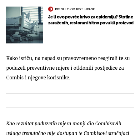
KRENULO OD BRZE HRANE
Je li ovo povrće krivo za epidemiju? Stotine
zaraženih, restorani hitno povukli proizvod
Kako ističu, na napad su pravovremeno reagirali te su
poduzeli preventivne mjere i otklonili posljedice za
Combis i njegove korisnike.
Kao rezultat poduzetih mjera manji dio Combisovih
usluga trenutačno nije dostupan te Combisovi stručnjaci