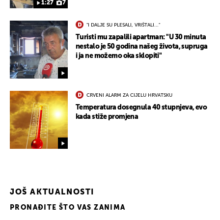
1:27
7
"I DALJE SU PLESALI, VRIŠTALI..."
Turisti mu zapalili apartman: "U 30 minuta
nestalo je 50 godina našeg života, supruga
i ja ne možemo oka sklopiti"
CRVENI ALARM ZA CIJELU HRVATSKU
Temperatura dosegnula 40 stupnjeva, evo
kada stiže promjena
JOŠ AKTUALNOSTI
PRONAĐITE ŠTO VAS ZANIMA