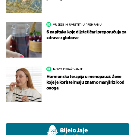
VRIJEDI IH UVRSTITI U PREHRANU
6 napitaka koje dijetetičari preporučuju za
zdrave zglobove
NOVO ISTRAŽIVANJE
Hormonska terapija u menopauzi: Žene
koje je koriste imaju znatno manji rizik od
ovoga