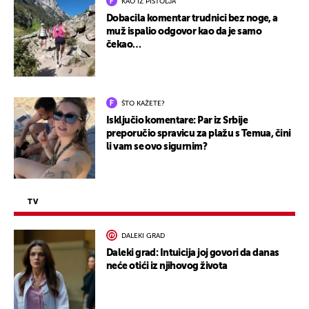
KAO IZ PIŠTOLJA
Dobacila komentar trudnici bez noge, a
muž ispalio odgovor kao da je samo
čekao…
ŠTO KAŽETE?
Isključio komentare: Par iz Srbije
preporučio spravicu za plažu s Temua, čini
li vam se ovo sigurnim?
TV
DALEKI GRAD
Daleki grad: Intuicija joj govori da danas
neće otići iz njihovog života