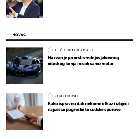
NOVAC
TREĆI UNIKATNI BUGATTI
Nazvan je po vrsti srednjovjekovnog
viteškog konja i visok samo metar
ZA POSLODAVCE
Kako ispravno dati nekome otkaz i izbjeći
najčešće pogreške te sudske sporove