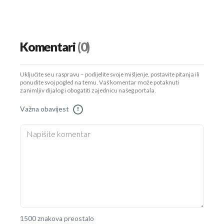
Komentari
(0)
Uključite se u raspravu – podijelite svoje mišljenje, postavite pitanja ili
ponudite svoj pogled na temu. Vaš komentar može potaknuti
zanimljiv dijalog i obogatiti zajednicu našeg portala.
Važna obavijest
!
1500 znakova preostalo