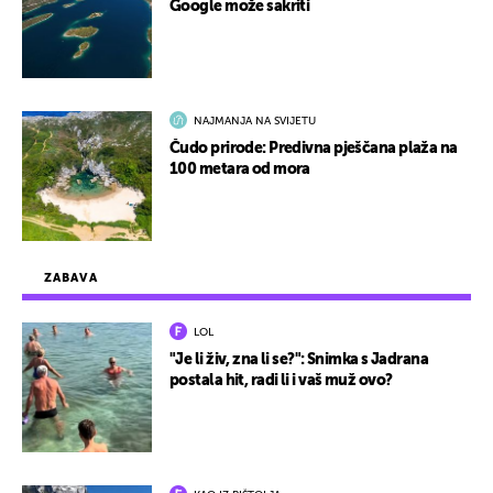
Google može sakriti
NAJMANJA NA SVIJETU
Čudo prirode: Predivna pješčana plaža na
100 metara od mora
ZABAVA
LOL
"Je li živ, zna li se?": Snimka s Jadrana
postala hit, radi li i vaš muž ovo?