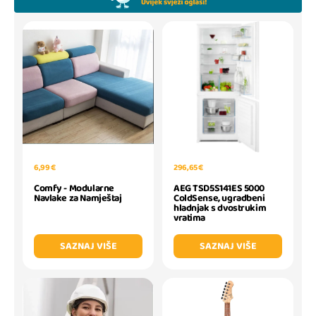
6,99 €
296,65 €
Comfy - Modularne
AEG TSD5S141ES 5000
Navlake za Namještaj
ColdSense, ugradbeni
hladnjak s dvostrukim
vratima
SAZNAJ VIŠE
SAZNAJ VIŠE