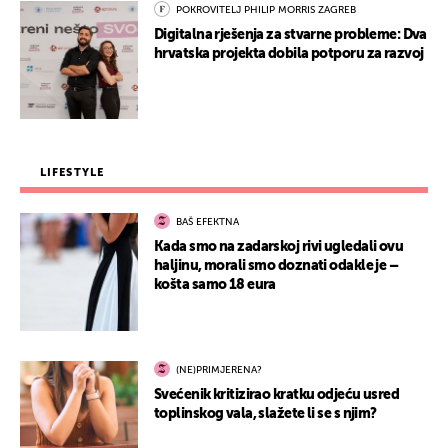
POKROVITELJ PHILIP MORRIS ZAGREB
Digitalna rješenja za stvarne probleme: Dva
hrvatska projekta dobila potporu za razvoj
LIFESTYLE
BAŠ EFEKTNA
Kada smo na zadarskoj rivi ugledali ovu
haljinu, morali smo doznati odakle je –
košta samo 18 eura
(NE)PRIMJERENA?
Svećenik kritizirao kratku odjeću usred
toplinskog vala, slažete li se s njim?