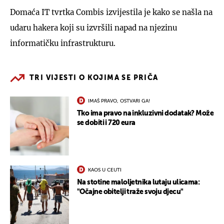
Domaća IT tvrtka Combis izvijestila je kako se našla na
udaru hakera koji su izvršili napad na njezinu
informatičku infrastrukturu.
TRI VIJESTI O KOJIMA SE PRIČA
IMAŠ PRAVO, OSTVARI GA!
Tko ima pravo na inkluzivni dodatak? Može
se dobiti i 720 eura
KAOS U CEUTI
Na stotine maloljetnika lutaju ulicama:
"Očajne obitelji traže svoju djecu"