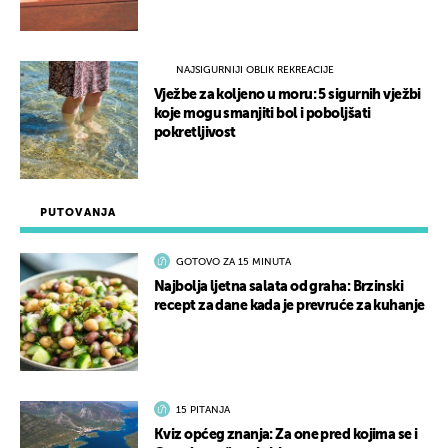
NAJSIGURNIJI OBLIK REKREACIJE
Vježbe za koljeno u moru: 5 sigurnih vježbi
koje mogu smanjiti bol i poboljšati
pokretljivost
PUTOVANJA
GOTOVO ZA 15 MINUTA
Najbolja ljetna salata od graha: Brzinski
recept za dane kada je prevruće za kuhanje
15 PITANJA
Kviz općeg znanja: Za one pred kojima se i