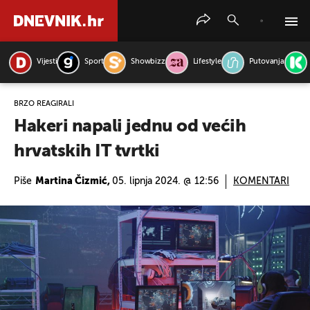
Vijesti
Sport
Showbizz
Lifestyle
Putovanja
PRETRAŽITE VIJESTI
BRZO REAGIRALI
Hakeri napali jednu od većih
hrvatskih IT tvrtki
Piše
Martina Čizmić,
05. lipnja 2024. @ 12:56
KOMENTARI