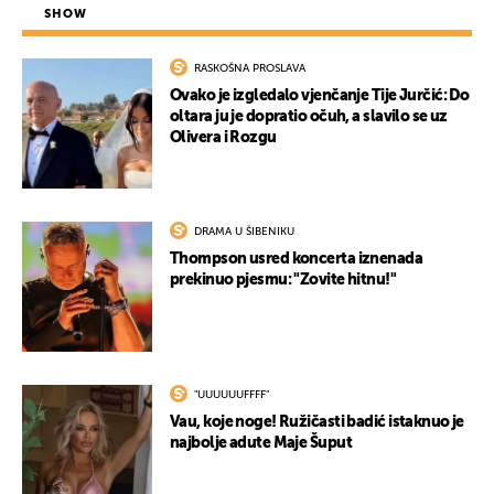
SHOW
RASKOŠNA PROSLAVA
Ovako je izgledalo vjenčanje Tije Jurčić: Do
oltara ju je dopratio očuh, a slavilo se uz
Olivera i Rozgu
DRAMA U ŠIBENIKU
Thompson usred koncerta iznenada
UKLJUČITE NOTIFIKACIJE
prekinuo pjesmu: "Zovite hitnu!"
"UUUUUUFFFF"
Vau, koje noge! Ružičasti badić istaknuo je
najbolje adute Maje Šuput