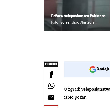
Požar u veleposlanstvu Pakistana
Foto: Screenshoot/Instagram
PODIJELITE
Dodajt
U zgradi
veleposlanstv
izbio požar.