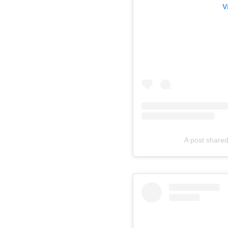
V
A post shar