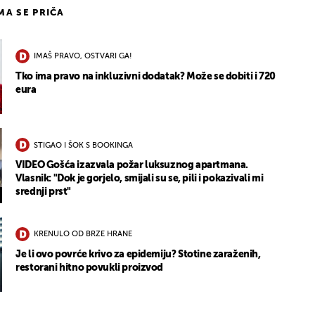
IMA SE PRIČA
IMAŠ PRAVO, OSTVARI GA!
Tko ima pravo na inkluzivni dodatak? Može se dobiti i 720
eura
STIGAO I ŠOK S BOOKINGA
VIDEO Gošća izazvala požar luksuznog apartmana.
Vlasnik: "Dok je gorjelo, smijali su se, pili i pokazivali mi
srednji prst"
KRENULO OD BRZE HRANE
Je li ovo povrće krivo za epidemiju? Stotine zaraženih,
restorani hitno povukli proizvod