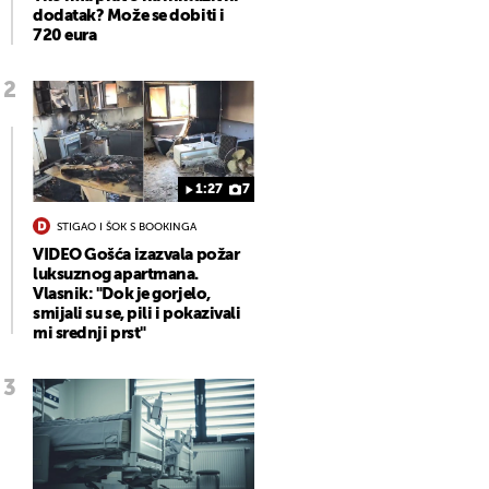
dodatak? Može se dobiti i
720 eura
1:27
7
STIGAO I ŠOK S BOOKINGA
VIDEO Gošća izazvala požar
luksuznog apartmana.
Vlasnik: "Dok je gorjelo,
smijali su se, pili i pokazivali
mi srednji prst"