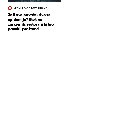
KRENULO OD BRZE HRANE
Je li ovo povrće krivo za
epidemiju? Stotine
zaraženih, restorani hitno
povukli proizvod