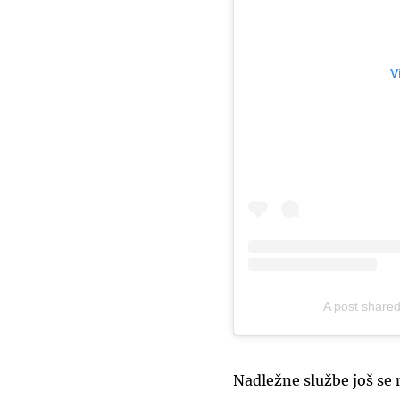
V
A post shar
Nadležne službe još se 