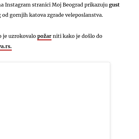
 na Instagram stranici Moj Beograd prikazuju
gust
og od gornjih katova zgrade veleposlanstva.
o je uzrokovalo
požar
niti kako je došlo do
a.rs.