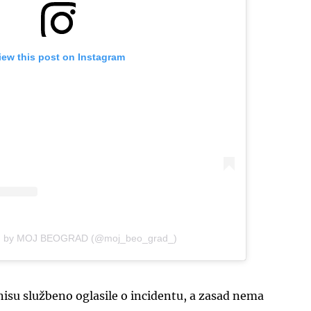
iew this post on Instagram
UKLJUČITE NOTIFIKACIJE
ed by MOJ BEOGRAD (@moj_beo_grad_)
nisu službeno oglasile o incidentu, a zasad nema