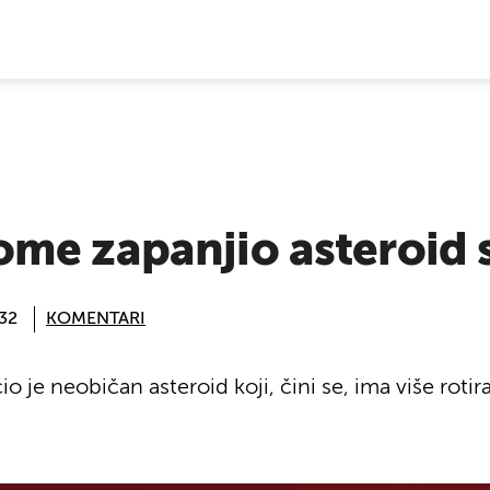
E VIJESTI
me zapanjio asteroid s
:32
KOMENTARI
je neobičan asteroid koji, čini se, ima više rotira