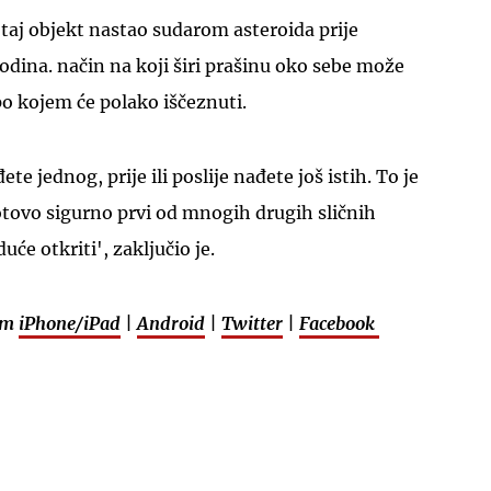
 taj objekt nastao sudarom asteroida prije
godina. način na koji širi prašinu oko sebe može
po kojem će polako iščeznuti.
te jednog, prije ili poslije nađete još istih. To je
otovo sigurno prvi od mnogih drugih sličnih
uće otkriti', zaključio je.
em
iPhone/iPad
|
Android
|
Twitter
|
Facebook