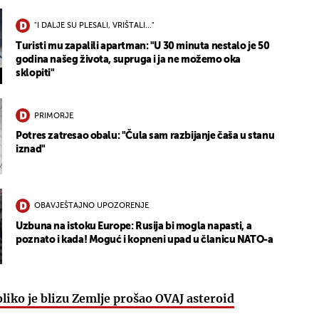
"I DALJE SU PLESALI, VRIŠTALI..."
Turisti mu zapalili apartman: "U 30 minuta nestalo je 50
godina našeg života, supruga i ja ne možemo oka
sklopiti"
PRIMORJE
Potres zatresao obalu: "Čula sam razbijanje čaša u stanu
iznad"
OBAVJEŠTAJNO UPOZORENJE
Uzbuna na istoku Europe: Rusija bi mogla napasti, a
poznato i kada! Moguć i kopneni upad u članicu NATO-a
liko je blizu Zemlje prošao OVAJ asteroid