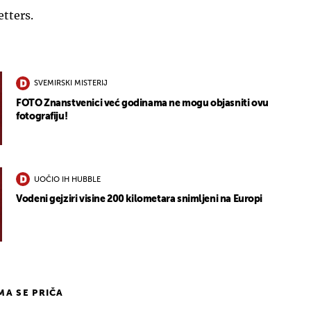
etters.
SVEMIRSKI MISTERIJ
FOTO Znanstvenici već godinama ne mogu objasniti ovu
fotografiju!
UOČIO IH HUBBLE
Vodeni gejziri visine 200 kilometara snimljeni na Europi
IMA SE PRIČA