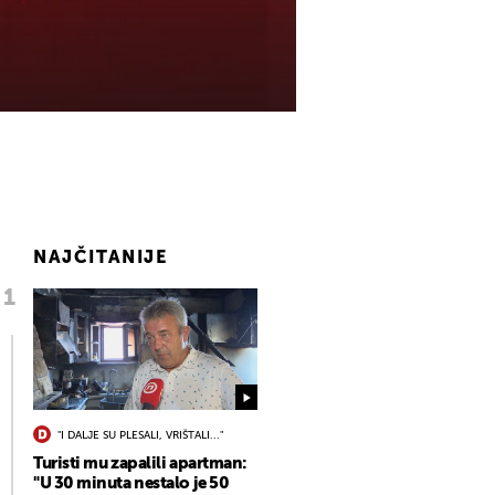
NAJČITANIJE
"I DALJE SU PLESALI, VRIŠTALI..."
Turisti mu zapalili apartman:
"U 30 minuta nestalo je 50