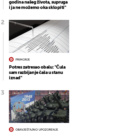
godina našeg života, supruga
i ja ne možemo oka sklopiti"
PRIMORJE
Potres zatresao obalu: "Čula
sam razbijanje čaša u stanu
iznad"
OBAVJEŠTAJNO UPOZORENJE