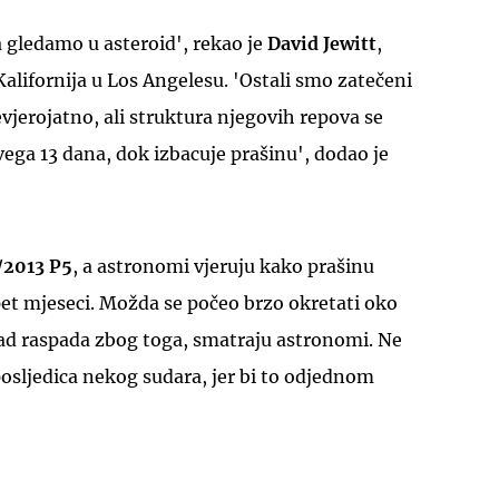
a gledamo u asteroid', rekao je
David Jewitt
,
Kalifornija u Los Angelesu. 'Ostali smo zatečeni
vjerojatno, ali struktura njegovih repova se
ega 13 dana, dok izbacuje prašinu', dodao je
UKLJUČITE NOTIFIKACIJE
/2013 P5
, a astronomi vjeruju kako prašinu
et mjeseci. Možda se počeo brzo okretati oko
sad raspada zbog toga, smatraju astronomi. Ne
posljedica nekog sudara, jer bi to odjednom