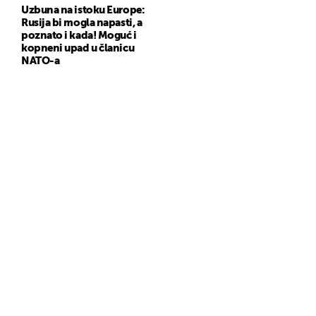
Uzbuna na istoku Europe:
Rusija bi mogla napasti, a
poznato i kada! Moguć i
kopneni upad u članicu
NATO-a