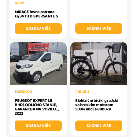
0,90 €
MIRAGE lovna patrona
12/34 T3 DISPERSANTE 5
SAZNAJ VIŠE
SAZNAJ VIŠE
14.500,00 €
1.181,23 €
PEUGEOT EXPERT 1.5
Električni bicikl gradski
BHDi, ODLIČNO STANJE,
sa brdskim motorom
GARANCIJA NA VOZILO...,
500w akcija 8900kn
2022
SAZNAJ VIŠE
SAZNAJ VIŠE