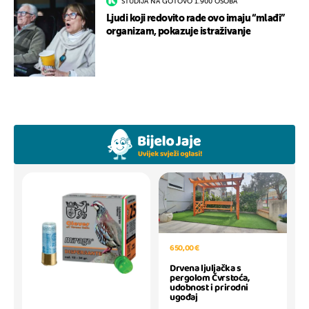
STUDIJA NA GOTOVO 1.900 OSOBA
Ljudi koji redovito rade ovo imaju “mlađi”
organizam, pokazuje istraživanje
650,00 €
Drvena ljuljačka s
pergolom Čvrstoća,
udobnost i prirodni
ugođaj