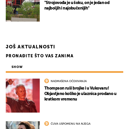
"Strojovođa je u šoku, on je jedan od
najboljih i najobučenijih"
JOŠ AKTUALNOSTI
PRONAĐITE ŠTO VAS ZANIMA
SHOW
NADMAŠENA OČEKIVANJA
Thompson ruši brojke i u Vukovaru!
Objavljeno koliko je ulaznica prodano u
kratkom vremenu
ČUVA USPOMENU NA NJEGA