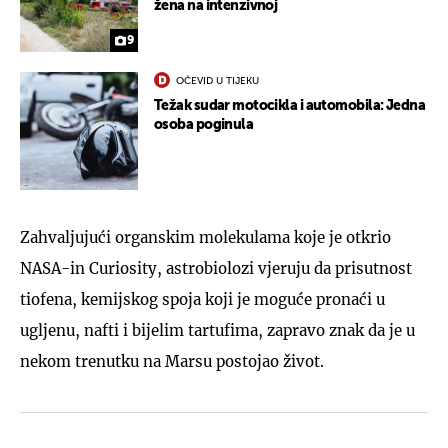
žena na intenzivnoj
9
OČEVID U TIJEKU
Težak sudar motocikla i automobila: Jedna
osoba poginula
Zahvaljujući organskim molekulama koje je otkrio
NASA-in Curiosity, astrobiolozi vjeruju da prisutnost
tiofena, kemijskog spoja koji je moguće pronaći u
ugljenu, nafti i bijelim tartufima, zapravo znak da je u
nekom trenutku na Marsu postojao život.