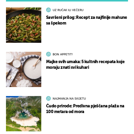
UZ RUČAK ILI VEČERU
Savršeni prilog: Recept za najfinije mahune
sa špekom
BON APPETIT!
Majke svih umaka: 5 kultnih recepata koje
moraju znati svi kuhari
NAJMANJA NA SVIJETU
Čudo prirode: Predivna pješčana plaža na
100 metara od mora