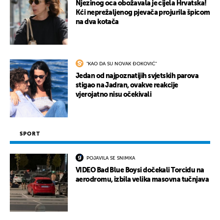
Njezinog oca obožavala je cijela Hrvatska!
Kći neprežaljenog pjevača projurila špicom
na dva kotača
"KAO DA SU NOVAK ĐOKOVIĆ"
Jedan od najpoznatijih svjetskih parova
stigao na Jadran, ovakve reakcije
vjerojatno nisu očekivali
SPORT
POJAVILA SE SNIMKA
VIDEO Bad Blue Boysi dočekali Torcidu na
aerodromu, izbila velika masovna tučnjava