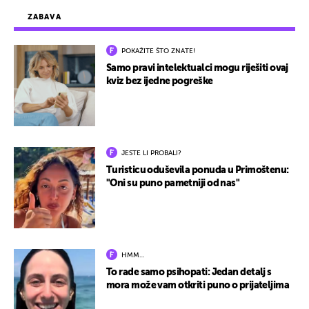
ZABAVA
POKAŽITE ŠTO ZNATE!
Samo pravi intelektualci mogu riješiti ovaj
kviz bez ijedne pogreške
JESTE LI PROBALI?
Turisticu oduševila ponuda u Primoštenu:
"Oni su puno pametniji od nas"
HMM…
To rade samo psihopati: Jedan detalj s
mora može vam otkriti puno o prijateljima