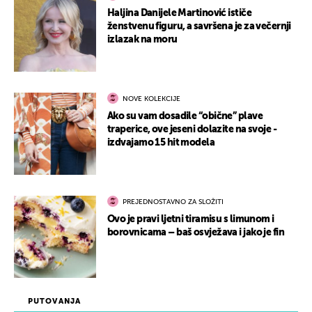
Haljina Danijele Martinović ističe
ženstvenu figuru, a savršena je za večernji
izlazak na moru
NOVE KOLEKCIJE
Ako su vam dosadile “obične” plave
traperice, ove jeseni dolazite na svoje -
izdvajamo 15 hit modela
PREJEDNOSTAVNO ZA SLOŽITI
Ovo je pravi ljetni tiramisu s limunom i
borovnicama – baš osvježava i jako je fin
PUTOVANJA