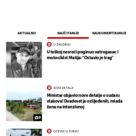
AKTUALNO
NAJČITANIJE
NAJKOMENTIRANIJE
U ZAGORJU
U teškoj nesreći poginuo vatrogasac i
motociklst Matija: "Ostavio je trag"
NOVI DETALJI
Ministar objavio nove detalje o sudaru
vlakova! Dvadeset je ozlijeđenih, mlađa
žena na intenzivnoj
9
OČEVID U TIJEKU