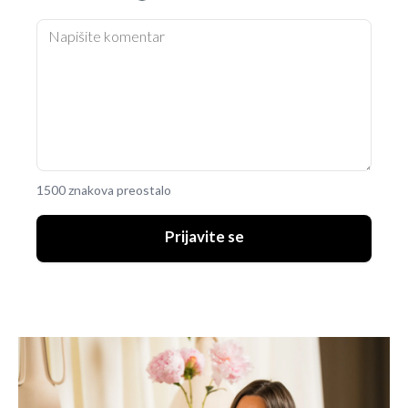
1500 znakova preostalo
Prijavite se