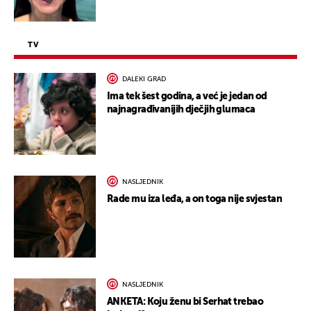
TV
DALEKI GRAD
Ima tek šest godina, a već je jedan od
najnagrađivanijih dječjih glumaca
NASLJEDNIK
Rade mu iza leđa, a on toga nije svjestan
NASLJEDNIK
ANKETA: Koju ženu bi Serhat trebao