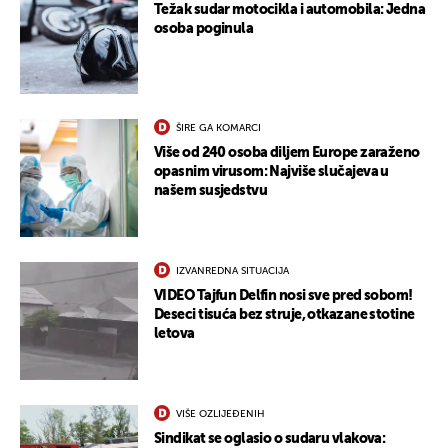
Težak sudar motocikla i automobila: Jedna
osoba poginula
UKLJUČITE NOTIFIKACIJE
ŠIRE GA KOMARCI
Više od 240 osoba diljem Europe zaraženo
opasnim virusom: Najviše slučajeva u
našem susjedstvu
IZVANREDNA SITUACIJA
VIDEO Tajfun Delfin nosi sve pred sobom!
Deseci tisuća bez struje, otkazane stotine
letova
VIŠE OZLIJEĐENIH
Sindikat se oglasio o sudaru vlakova: