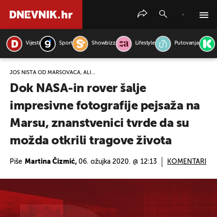
Vijesti
Sport
Showbizz
Lifestyle
Putovanja
PRETRAŽITE VIJESTI
JOŠ NIŠTA OD MARSOVACA, ALI...
Dok NASA-in rover šalje
impresivne fotografije pejsaža na
Marsu, znanstvenici tvrde da su
možda otkrili tragove života
Piše
Martina Čizmić,
06. ožujka 2020. @ 12:13
KOMENTARI