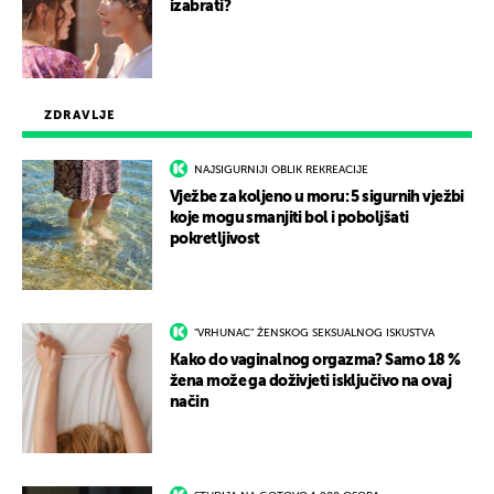
izabrati?
ZDRAVLJE
NAJSIGURNIJI OBLIK REKREACIJE
Vježbe za koljeno u moru: 5 sigurnih vježbi
koje mogu smanjiti bol i poboljšati
pokretljivost
"VRHUNAC" ŽENSKOG SEKSUALNOG ISKUSTVA
Kako do vaginalnog orgazma? Samo 18 %
žena može ga doživjeti isključivo na ovaj
način