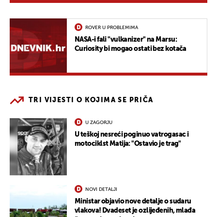
ROVER U PROBLEMIMA
NASA-i fali "vulkanizer" na Marsu:
Curiosity bi mogao ostati bez kotača
TRI VIJESTI O KOJIMA SE PRIČA
U ZAGORJU
U teškoj nesreći poginuo vatrogasac i
motociklst Matija: "Ostavio je trag"
NOVI DETALJI
Ministar objavio nove detalje o sudaru
vlakova! Dvadeset je ozlijeđenih, mlađa