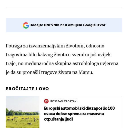
Dodajte DNEVNIK.hr u omiljeni Google izvor
Potraga za izvanzemaljskim životom, odnosno
tragovima bilo kakvog života u svemiru još uvijek
traje, no međunarodna skupina astrobiologa uvjerena
je da su pronašli tragove života na Marsu.
PROČITAJTE I OVO
POSEBAN ZADATAK
Europski automobilski div zaposlio 100
ovaca dok se sprema za masovna
otpuštanja ljudi