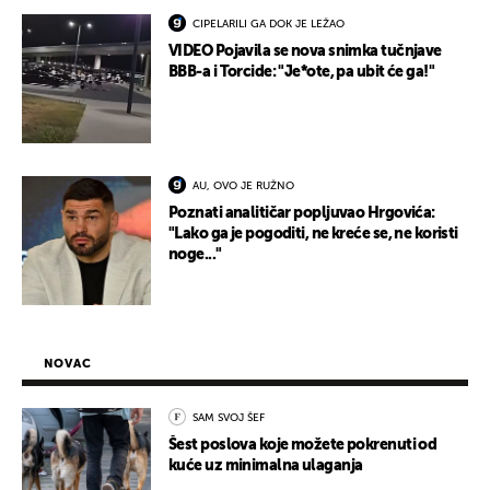
CIPELARILI GA DOK JE LEŽAO
VIDEO Pojavila se nova snimka tučnjave
BBB-a i Torcide: "Je*ote, pa ubit će ga!"
AU, OVO JE RUŽNO
Poznati analitičar popljuvao Hrgovića:
"Lako ga je pogoditi, ne kreće se, ne koristi
noge..."
NOVAC
SAM SVOJ ŠEF
Šest poslova koje možete pokrenuti od
kuće uz minimalna ulaganja