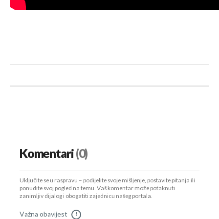
Komentari
(0)
Uključite se u raspravu – podijelite svoje mišljenje, postavite pitanja ili
ponudite svoj pogled na temu. Vaš komentar može potaknuti
zanimljiv dijalog i obogatiti zajednicu našeg portala.
Važna obavijest
!