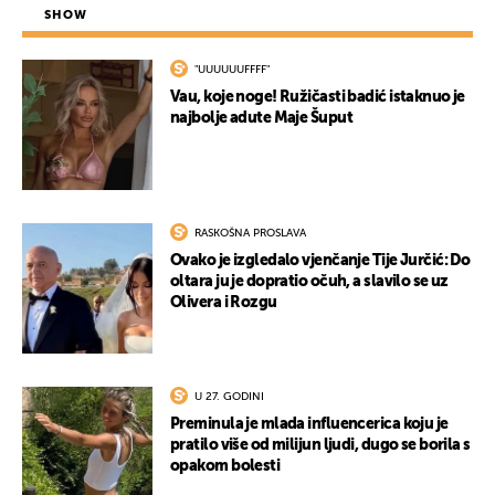
SHOW
"UUUUUUFFFF"
Vau, koje noge! Ružičasti badić istaknuo je
najbolje adute Maje Šuput
RASKOŠNA PROSLAVA
Ovako je izgledalo vjenčanje Tije Jurčić: Do
oltara ju je dopratio očuh, a slavilo se uz
Olivera i Rozgu
U 27. GODINI
Preminula je mlada influencerica koju je
pratilo više od milijun ljudi, dugo se borila s
opakom bolesti