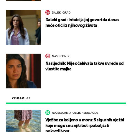
DALEKI GRAD
Daleki grad: Intuicija joj govori da danas
neće otići iz njihovog života
NASLJEDNIK
Nasljednik: Nije očekivala takve uvrede od
vlastite majke
ZDRAVLJE
NAJSIGURNIJI OBLIK REKREACIJE
Vježbe za koljeno u moru: 5 sigurnih vježbi
koje mogu smanjiti bol i poboljšati
pokretljivost