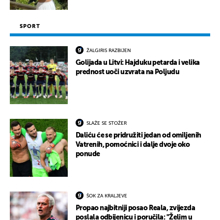
SPORT
ŽALGIRIS RAZBIJEN
Golijada u Litvi: Hajduku petarda i velika
prednost uoči uzvrata na Poljudu
SLAŽE SE STOŽER
Daliću će se pridružiti jedan od omiljenih
Vatrenih, pomoćnici i dalje dvoje oko
ponude
ŠOK ZA KRALJEVE
Propao najbitniji posao Reala, zvijezda
poslala odbijenicu i poručila: "Želim u