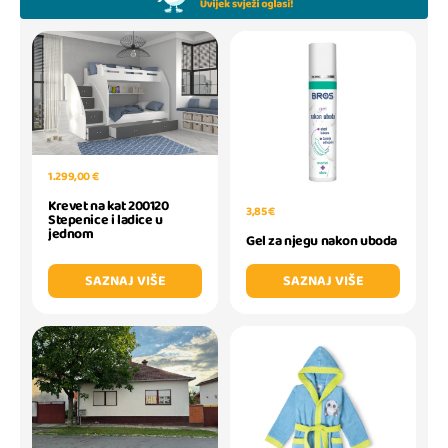
1.299,00 €
Krevet na kat 200120
3,85 €
Stepenice i ladice u
jednom
Gel za njegu nakon uboda
SAZNAJ VIŠE
SAZNAJ VIŠE