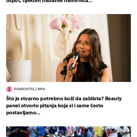
usput, tijekom nabavke namirnica...
POKROVITELJ BIPA
Što je stvarno potrebno koži da zablista? Beauty
panel otvorio pitanja koja si i same često
postavljamo...