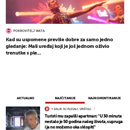
POKROVITELJ WATA
Kad su uspomene previše dobre za samo jedno
gledanje: Mali uređaj koji je još jednom oživio
trenutke s ple...
AKTUALNO
NAJČITANIJE
NAJKOMENTIRANIJE
"I DALJE SU PLESALI, VRIŠTALI..."
Turisti mu zapalili apartman: "U 30 minuta
nestalo je 50 godina našeg života, supruga
i ja ne možemo oka sklopiti"