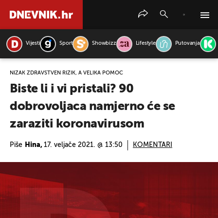
Vijesti
Sport
Showbizz
Lifestyle
Putovanja
PRETRAŽITE VIJESTI
NIZAK ZDRAVSTVEN RIZIK, A VELIKA POMOĆ
Biste li i vi pristali? 90
dobrovoljaca namjerno će se
zaraziti koronavirusom
Piše
Hina,
17. veljače 2021. @ 13:50
KOMENTARI