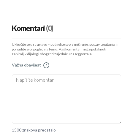
Komentari
(0)
Uključite se u raspravu – podijelite svoje mišljenje, postavite pitanja ili
ponudite svoj pogled na temu. Vaš komentar može potaknuti
zanimljiv dijalog i obogatiti zajednicu našeg portala.
Važna obavijest
!
1500 znakova preostalo