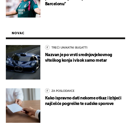
Barcelonu"
NOVAC
TREĆI UNIKATNI BUGATTI
Nazvan je po vrsti srednjovjekovnog
viteškog konja i visok samo metar
ZA POSLODAVCE
Kako ispravno dati nekome otkaz i izbjeći
najčešće pogreške te sudske sporove