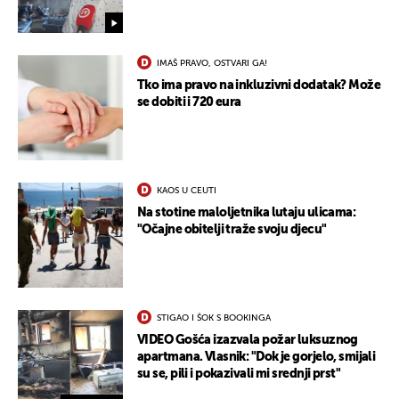
IMAŠ PRAVO, OSTVARI GA!
Tko ima pravo na inkluzivni dodatak? Može
se dobiti i 720 eura
UKLJUČITE NOTIFIKACIJE
KAOS U CEUTI
Na stotine maloljetnika lutaju ulicama:
"Očajne obitelji traže svoju djecu"
STIGAO I ŠOK S BOOKINGA
VIDEO Gošća izazvala požar luksuznog
apartmana. Vlasnik: "Dok je gorjelo, smijali
su se, pili i pokazivali mi srednji prst"