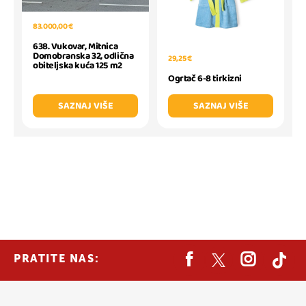
83.000,00 €
638. Vukovar, Mitnica
Domobranska 32, odlična
29,25 €
obiteljska kuća 125 m2
Ogrtač 6-8 tirkizni
SAZNAJ VIŠE
SAZNAJ VIŠE
PRATITE NAS: