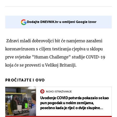
Dodajte DNEVNIK.hr u omiljeni Google izvor
Zdravi mladi dobrovoljci bit će namjerno zaraženi
koronavirusom s ciljem testiranja cjepiva u sklopu
prve svjetske "Human Challenge" studije COVID-19
koja će se provesti u Velikoj Britaniji.
PROČITAJTE I OVO
NOVO ISTRAŽIVANJE
Uvođenje COVID potvrda pokazalo se kao
pun pogodak u nekim zemljama,
posebno kada je riječ o dvije skupine
građana