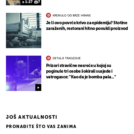
1:27
7
KRENULO OD BRZE HRANE
Je li ovo povrće krivo za epidemiju? Stotine
zaraženih, restorani hitno povukli proizvod
DETALJI TRAGEDIJE
Prizori stravične nesreće u kojoj su
poginule tri osobe šokirali susjede i
vatrogasce: "Kao da je bomba pala..."
JOŠ AKTUALNOSTI
PRONAĐITE ŠTO VAS ZANIMA