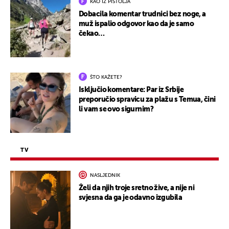
KAO IZ PIŠTOLJA
Dobacila komentar trudnici bez noge, a
muž ispalio odgovor kao da je samo
čekao…
ŠTO KAŽETE?
Isključio komentare: Par iz Srbije
preporučio spravicu za plažu s Temua, čini
li vam se ovo sigurnim?
TV
NASLJEDNIK
Želi da njih troje sretno žive, a nije ni
svjesna da ga je odavno izgubila