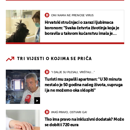
ONI NAMA NE PRENOSE VIRUS
Hrvatski stručnjaci o zarazi ljubimaca
koronom: "Svaka četvrta životinja koja je
boravila u takvom kućanstvu imala je
neki oblik infekcije"
TRI VIJESTI O KOJIMA SE PRIČA
"I DALJE SU PLESALI, VRIŠTALI..."
Turisti mu zapalili apartman: "U 30 minuta
nestalo je 50 godina našeg života, supruga
i ja ne možemo oka sklopiti"
IMAŠ PRAVO, OSTVARI GA!
Tko ima pravo na inkluzivni dodatak? Može
se dobiti i 720 eura