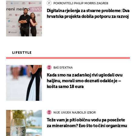
POKROVITELJ PHILIP MORRIS ZAGREB
Digitalna rješenja za stvarne probleme: Dva
hrvatska projekta dobila potporu za razvoj
LIFESTYLE
BAŠ EFEKTNA
Kada smo na zadarskoj rivi ugledali ovu
haljinu, morali smo doznati odakle je –
košta samo 18 eura
NIJE UVIJEK NAJBOLJI IZBOR
Teže vam je piti običnu vodu pa posežete
za mineralnom? Evo što to čini organizmu