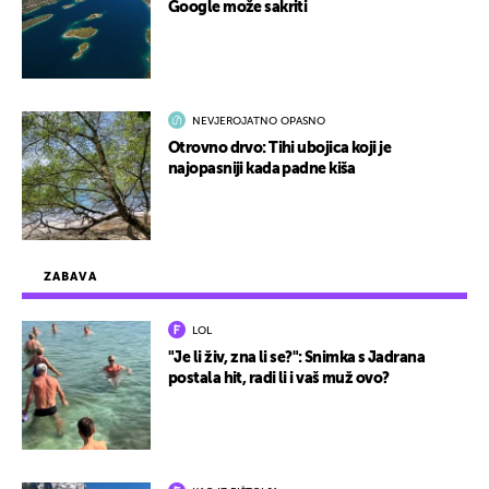
Google može sakriti
NEVJEROJATNO OPASNO
Otrovno drvo: Tihi ubojica koji je
najopasniji kada padne kiša
ZABAVA
LOL
"Je li živ, zna li se?": Snimka s Jadrana
postala hit, radi li i vaš muž ovo?