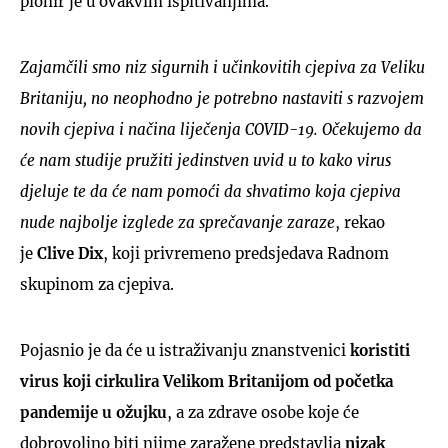
pionir je u ovakvim ispitivanjima.
Zajamčili smo niz sigurnih i učinkovitih cjepiva za Veliku
Britaniju, no neophodno je potrebno nastaviti s razvojem
novih cjepiva i načina liječenja COVID-19. Očekujemo da
će nam studije pružiti jedinstven uvid u to kako virus
djeluje te da će nam pomoći da shvatimo koja cjepiva
nude najbolje izglede za sprečavanje zaraze
, rekao
je
Clive Di
x
, koji privremeno predsjedava Radnom
skupinom za cjepiva.
Pojasnio je da će u istraživanju znanstvenici
koristiti
virus koji cirkulira Velikom Britanijom od početka
pandemije u ožujku
, a za zdrave osobe koje će
dobrovoljno biti njime zaražene predstavlja
nizak