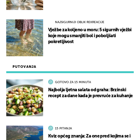
NAJSIGURNIJI OBLIK REKREACIJE
Vježbe za koljeno u moru: 5 sigurnih vježbi
koje mogu smanjiti bol i poboljšati
pokretljivost
PUTOVANJA
GOTOVO ZA 15 MINUTA
Najbolja ljetna salata od graha: Brzinski
recept za dane kada je prevruće za kuhanje
15 PITANJA
Kviz općeg znanja: Za one pred kojima se i