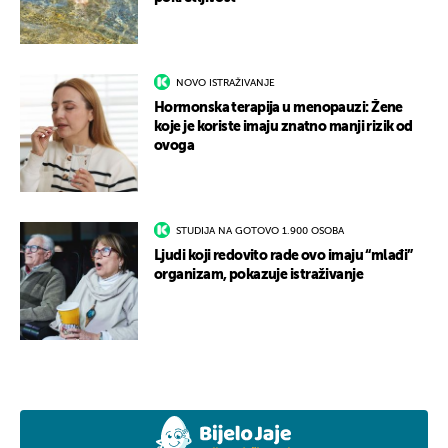
NOVO ISTRAŽIVANJE
Hormonska terapija u menopauzi: Žene
koje je koriste imaju znatno manji rizik od
ovoga
STUDIJA NA GOTOVO 1.900 OSOBA
Ljudi koji redovito rade ovo imaju “mlađi”
organizam, pokazuje istraživanje