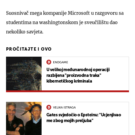
Suosnivač mega kompanije Microsoft u razgovoru sa
studentima na washingtonskom je sveučilištu dao
nekoliko savjeta.
PROČITAJTE I OVO
ENDGAME
U velikoj međunarodnoj operaciji
razbijena "proizvodna traka"
kibernetičkog kriminala
VELIKA ISTRAGA
Gates svjedočio o Epsteinu: "Ucjenjivao
me zbog mojih preljuba"