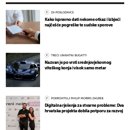
ZA POSLODAVCE
Kako ispravno dati nekome otkaz i izbjeći
najčešće pogreške te sudske sporove
TREĆI UNIKATNI BUGATTI
Nazvan je po vrsti srednjovjekovnog
viteškog konja i visok samo metar
POKROVITELJ PHILIP MORRIS ZAGREB
Digitalna rješenja za stvarne probleme: Dva
hrvatska projekta dobila potporu za razvoj