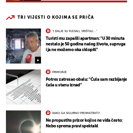
TRI VIJESTI O KOJIMA SE PRIČA
"I DALJE SU PLESALI, VRIŠTALI..."
Turisti mu zapalili apartman: "U 30 minuta
nestalo je 50 godina našeg života, supruga
i ja ne možemo oka sklopiti"
PRIMORJE
Potres zatresao obalu: "Čula sam razbijanje
čaša u stanu iznad"
KAKO GA SIGURNO PROMATRATI?
Ne propustite prizor koji se ne viđa često:
Nebo sprema pravi spektakl