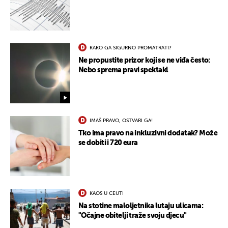
KAKO GA SIGURNO PROMATRATI?
Ne propustite prizor koji se ne viđa često:
Nebo sprema pravi spektakl
IMAŠ PRAVO, OSTVARI GA!
Tko ima pravo na inkluzivni dodatak? Može
se dobiti i 720 eura
KAOS U CEUTI
Na stotine maloljetnika lutaju ulicama:
"Očajne obitelji traže svoju djecu"