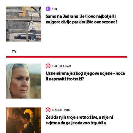
LOL
Samo na Jadranu: Je li ovo najbolje ili
najgore divlje parkiralište ove sezone?
TV
DALEKI GRAD
Uznemirena je zbog njegove ucjene - hoće
li napraviti što traži?
NASLJEDNIK
Želi da njih troje sretno žive, a nije ni
svjesna da ga je odavno izgubila