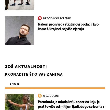
NEOČEKIVAN POREDAK
Nakon prosvjeda stigli novi podaci: Evo
kome Ukrajinci najviše vjeruju
UKLJUČITE NOTIFIKACIJE
JOŠ AKTUALNOSTI
PRONAĐITE ŠTO VAS ZANIMA
SHOW
U 27. GODINI
Preminula je mlada influencerica koju je
pratilo više od milijun ljudi, dugo se borila s