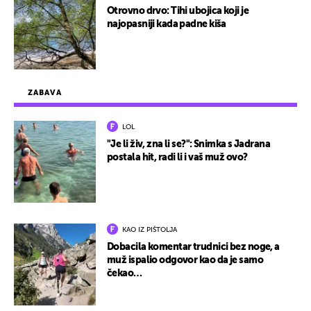
Otrovno drvo: Tihi ubojica koji je
najopasniji kada padne kiša
ZABAVA
LOL
"Je li živ, zna li se?": Snimka s Jadrana
postala hit, radi li i vaš muž ovo?
KAO IZ PIŠTOLJA
Dobacila komentar trudnici bez noge, a
muž ispalio odgovor kao da je samo
čekao…