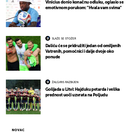
Vinicius donio konačnu odluku, oglasio se
emotivnom porukom: "Hvala vam svima"
SLAŽE SE STOŽER
Daliću će se pridružiti jedan od omiljenih
Vatrenih, pomoćnici i dalje dvoje oko
ponude
ŽALGIRIS RAZBIJEN
Golijada u Litvi: Hajduku petarda i velika
prednost uoči uzvrata na Poljudu
NOVAC