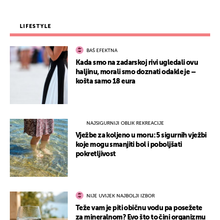
LIFESTYLE
BAŠ EFEKTNA
Kada smo na zadarskoj rivi ugledali ovu
haljinu, morali smo doznati odakle je –
košta samo 18 eura
NAJSIGURNIJI OBLIK REKREACIJE
Vježbe za koljeno u moru: 5 sigurnih vježbi
koje mogu smanjiti bol i poboljšati
pokretljivost
NIJE UVIJEK NAJBOLJI IZBOR
Teže vam je piti običnu vodu pa posežete
za mineralnom? Evo što to čini organizmu