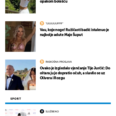
opakom bolešću
"UUUUUUFFFF"
Vau, koje noge! Ružičasti badić istaknuo je
najbolje adute Maje Šuput
RASKOŠNA PROSLAVA
Ovako je izgledalo vjenčanje Tije Jurčić: Do
oltara ju je dopratio očuh, a slavilo se uz
Olivera i Rozgu
SPORT
SLUŽBENO