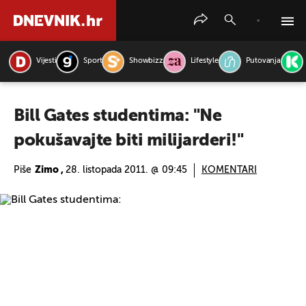
Vijesti
Sport
Showbizz
Lifestyle
Putovanja
PRETRAŽITE VIJESTI
Bill Gates studentima: "Ne
pokušavajte biti milijarderi!"
Piše
Zimo ,
28. listopada 2011. @ 09:45
KOMENTARI