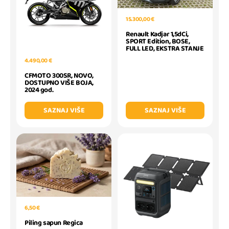
15.300,00 €
Renault Kadjar 1,5dCi,
SPORT Edition, BOSE,
FULL LED, EKSTRA STANJE
4.490,00 €
CFMOTO 300SR, NOVO,
DOSTUPNO VIŠE BOJA,
2024 god.
SAZNAJ VIŠE
SAZNAJ VIŠE
6,50 €
Piling sapun Regica