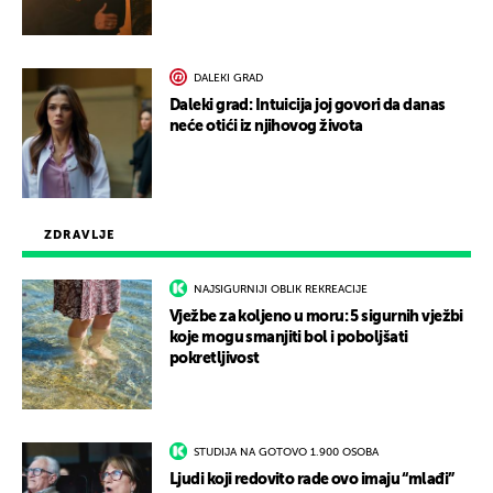
DALEKI GRAD
Daleki grad: Intuicija joj govori da danas
neće otići iz njihovog života
ZDRAVLJE
NAJSIGURNIJI OBLIK REKREACIJE
Vježbe za koljeno u moru: 5 sigurnih vježbi
koje mogu smanjiti bol i poboljšati
pokretljivost
STUDIJA NA GOTOVO 1.900 OSOBA
Ljudi koji redovito rade ovo imaju “mlađi”