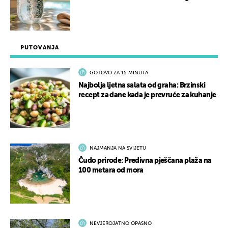
PUTOVANJA
GOTOVO ZA 15 MINUTA
Najbolja ljetna salata od graha: Brzinski
recept za dane kada je prevruće za kuhanje
NAJMANJA NA SVIJETU
Čudo prirode: Predivna pješčana plaža na
100 metara od mora
NEVJEROJATNO OPASNO