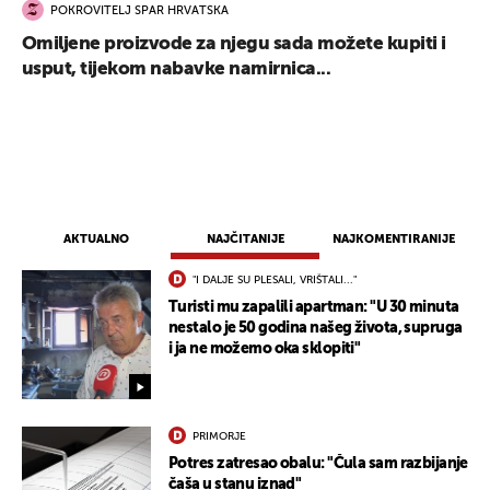
POKROVITELJ SPAR HRVATSKA
Omiljene proizvode za njegu sada možete kupiti i
usput, tijekom nabavke namirnica...
AKTUALNO
NAJČITANIJE
NAJKOMENTIRANIJE
"I DALJE SU PLESALI, VRIŠTALI..."
Turisti mu zapalili apartman: "U 30 minuta
nestalo je 50 godina našeg života, supruga
i ja ne možemo oka sklopiti"
PRIMORJE
Potres zatresao obalu: "Čula sam razbijanje
čaša u stanu iznad"