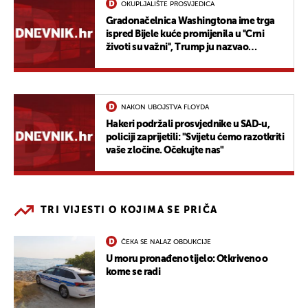
OKUPLJALIŠTE PROSVJEDICA
Gradonačelnica Washingtona ime trga
ispred Bijele kuće promijenila u ''Crni
životi su važni'', Trump ju nazvao
nekompetentnom
NAKON UBOJSTVA FLOYDA
Hakeri podržali prosvjednike u SAD-u,
policiji zaprijetili: "Svijetu ćemo razotkriti
vaše zločine. Očekujte nas"
TRI VIJESTI O KOJIMA SE PRIČA
ČEKA SE NALAZ OBDUKCIJE
U moru pronađeno tijelo: Otkriveno o
kome se radi