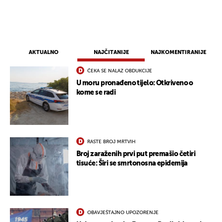
AKTUALNO
NAJČITANIJE
NAJKOMENTIRANIJE
ČEKA SE NALAZ OBDUKCIJE
U moru pronađeno tijelo: Otkriveno o
kome se radi
UKLJUČITE NOTIFIKACIJE
RASTE BROJ MRTVIH
Broj zaraženih prvi put premašio četiri
tisuće: Širi se smrtonosna epidemija
OBAVJEŠTAJNO UPOZORENJE