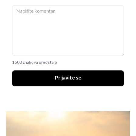
1500 znakova preostalo
Prijavite se