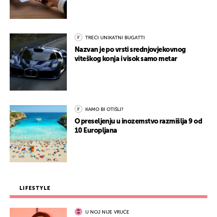
TREĆI UNIKATNI BUGATTI
Nazvan je po vrsti srednjovjekovnog
viteškog konja i visok samo metar
KAMO BI OTIŠLI?
O preseljenju u inozemstvo razmišlja 9 od
10 Europljana
LIFESTYLE
U NOJ NIJE VRUĆE