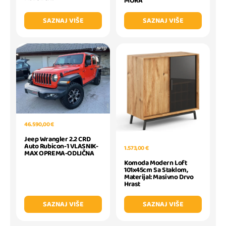
MORA
SAZNAJ VIŠE
SAZNAJ VIŠE
46.590,00 €
Jeep Wrangler 2.2 CRD
Auto Rubicon-1 VLASNIK-
1.573,00 €
MAX OPREMA-ODLIČNA
Komoda Modern Loft
101x45cm Sa Staklom,
Materijal: Masivno Drvo
Hrast
SAZNAJ VIŠE
SAZNAJ VIŠE