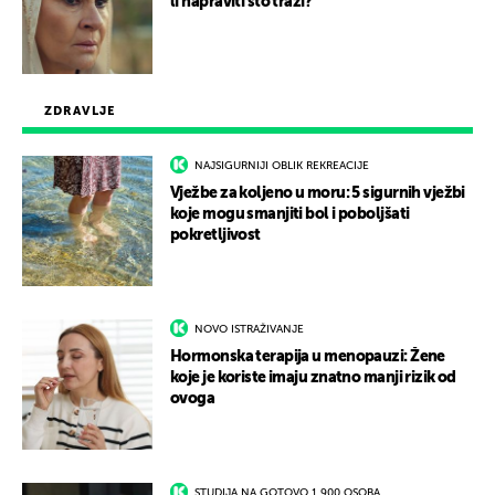
li napraviti što traži?
ZDRAVLJE
NAJSIGURNIJI OBLIK REKREACIJE
Vježbe za koljeno u moru: 5 sigurnih vježbi
koje mogu smanjiti bol i poboljšati
pokretljivost
NOVO ISTRAŽIVANJE
Hormonska terapija u menopauzi: Žene
koje je koriste imaju znatno manji rizik od
ovoga
STUDIJA NA GOTOVO 1.900 OSOBA