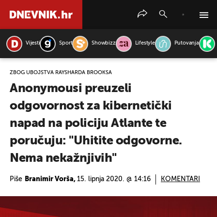
Vijesti
Sport
Showbizz
Lifestyle
Putovanja
PRETRAŽITE VIJESTI
ZBOG UBOJSTVA RAYSHARDA BROOKSA
Anonymousi preuzeli
odgovornost za kibernetički
napad na policiju Atlante te
poručuju: "Uhitite odgovorne.
Nema nekažnjivih"
Piše
Branimir Vorša,
15. lipnja 2020. @ 14:16
KOMENTARI