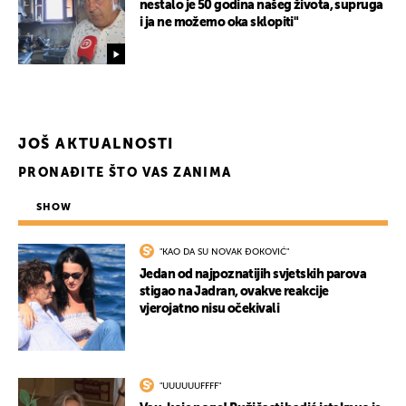
nestalo je 50 godina našeg života, supruga
i ja ne možemo oka sklopiti"
JOŠ AKTUALNOSTI
PRONAĐITE ŠTO VAS ZANIMA
SHOW
"KAO DA SU NOVAK ĐOKOVIĆ"
Jedan od najpoznatijih svjetskih parova
stigao na Jadran, ovakve reakcije
vjerojatno nisu očekivali
"UUUUUUFFFF"