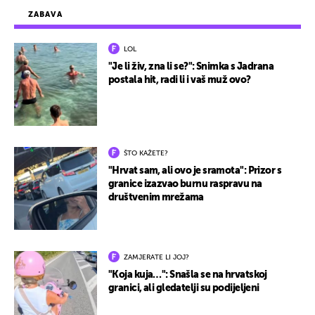
ZABAVA
LOL
"Je li živ, zna li se?": Snimka s Jadrana
postala hit, radi li i vaš muž ovo?
ŠTO KAŽETE?
"Hrvat sam, ali ovo je sramota": Prizor s
granice izazvao burnu raspravu na
društvenim mrežama
ZAMJERATE LI JOJ?
"Koja kuja…": Snašla se na hrvatskoj
granici, ali gledatelji su podijeljeni