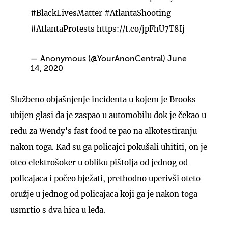
#BlackLivesMatter
#AtlantaShooting
#AtlantaProtests
https://t.co/jpFhU7T8Ij
— Anonymous (@YourAnonCentral)
June
14, 2020
Službeno objašnjenje incidenta u kojem je Brooks
ubijen glasi da je zaspao u automobilu dok je čekao u
redu za Wendy's fast food te pao na alkotestiranju
nakon toga. Kad su ga policajci pokušali uhititi, on je
oteo elektrošoker u obliku pištolja od jednog od
policajaca i počeo bježati, prethodno uperivši oteto
oružje u jednog od policajaca koji ga je nakon toga
usmrtio s dva hica u leđa.