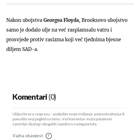
Nakon ubojstva
Georgea Floyda
, Brooksovo ubojstvo
samo je dodalo ulje na već rasplamsalu vatru i
prosvjede protiv rasizma koji već tjednima bjesne
diljem SAD-a.
Komentari
(0)
Uključite se u raspravu – podijelite svoje mišljenje, postavite pitanja ili
ponudite svoj pogled na temu. Vaš komentar može potaknuti
zanimljiv dijalog i obogatiti zajednicu našeg portala.
Važna obavijest
!