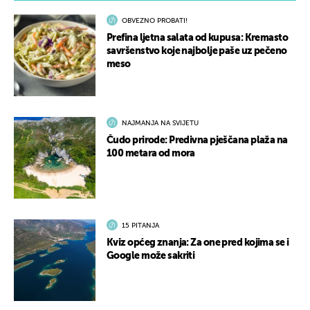
OBVEZNO PROBATI!
Prefina ljetna salata od kupusa: Kremasto
savršenstvo koje najbolje paše uz pečeno
meso
NAJMANJA NA SVIJETU
Čudo prirode: Predivna pješčana plaža na
100 metara od mora
15 PITANJA
Kviz općeg znanja: Za one pred kojima se i
Google može sakriti