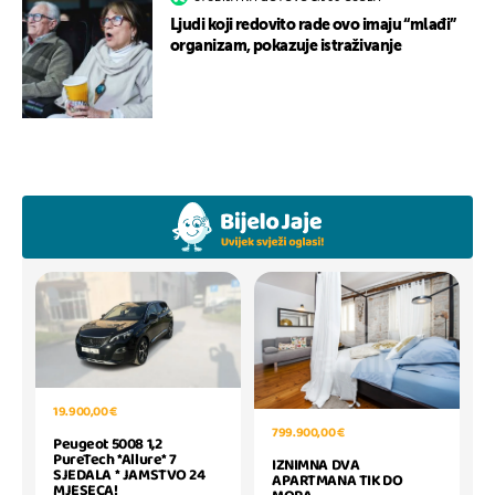
Ljudi koji redovito rade ovo imaju “mlađi”
organizam, pokazuje istraživanje
19.900,00 €
799.900,00 €
Peugeot 5008 1,2
PureTech *Allure* 7
IZNIMNA DVA
SJEDALA * JAMSTVO 24
APARTMANA TIK DO
MJESECA!