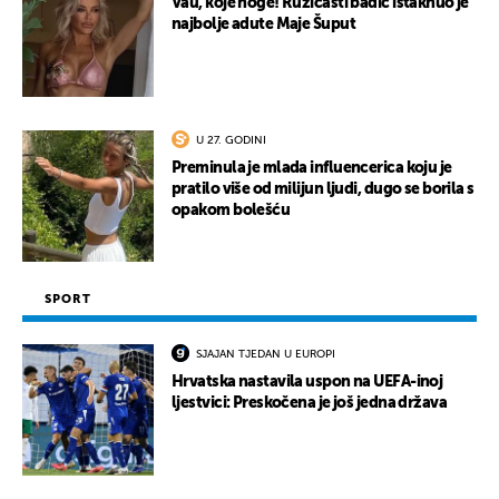
Vau, koje noge! Ružičasti badić istaknuo je
najbolje adute Maje Šuput
U 27. GODINI
Preminula je mlada influencerica koju je
pratilo više od milijun ljudi, dugo se borila s
opakom bolešću
SPORT
SJAJAN TJEDAN U EUROPI
Hrvatska nastavila uspon na UEFA-inoj
ljestvici: Preskočena je još jedna država