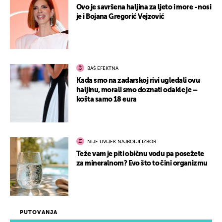
Ovo je savršena haljina za ljeto i more - nosi
je i Bojana Gregorić Vejzović
BAŠ EFEKTNA
Kada smo na zadarskoj rivi ugledali ovu
haljinu, morali smo doznati odakle je –
košta samo 18 eura
NIJE UVIJEK NAJBOLJI IZBOR
Teže vam je piti običnu vodu pa posežete
za mineralnom? Evo što to čini organizmu
PUTOVANJA