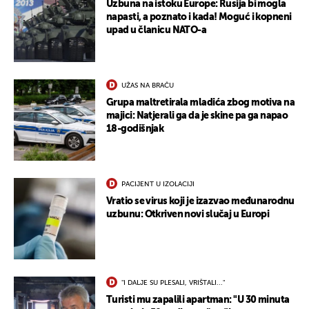
Uzbuna na istoku Europe: Rusija bi mogla
napasti, a poznato i kada! Moguć i kopneni
upad u članicu NATO-a
UŽAS NA BRAČU
Grupa maltretirala mladića zbog motiva na
majici: Natjerali ga da je skine pa ga napao
18-godišnjak
PACIJENT U IZOLACIJI
Vratio se virus koji je izazvao međunarodnu
uzbunu: Otkriven novi slučaj u Europi
"I DALJE SU PLESALI, VRIŠTALI..."
Turisti mu zapalili apartman: "U 30 minuta