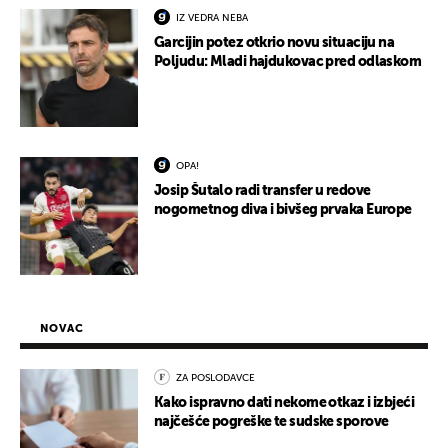
IZ VEDRA NEBA
Garcijin potez otkrio novu situaciju na
Poljudu: Mladi hajdukovac pred odlaskom
OPA!
Josip Šutalo radi transfer u redove
nogometnog diva i bivšeg prvaka Europe
NOVAC
ZA POSLODAVCE
Kako ispravno dati nekome otkaz i izbjeći
najčešće pogreške te sudske sporove