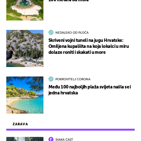
100 metara od mora
NEDALEKO OD PLOČA
Skriveni vojni tuneli na jugu Hrvatske:
Omiljena kupališta na koja lokalci u miru
dolaze roniti i skakati u more
POKROVITELJ CORONA
Među 100 najboljih plaža svijeta našla se i
jedna hrvatska
ZABAVA
SVAKA ČAST