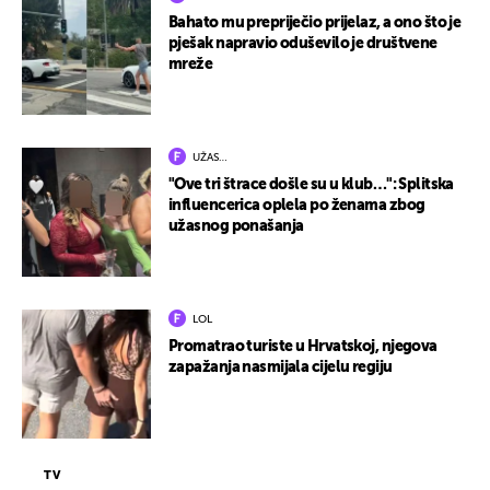
Bahato mu prepriječio prijelaz, a ono što je
pješak napravio oduševilo je društvene
mreže
UŽAS…
"Ove tri štrace došle su u klub…": Splitska
influencerica oplela po ženama zbog
užasnog ponašanja
LOL
Promatrao turiste u Hrvatskoj, njegova
zapažanja nasmijala cijelu regiju
TV