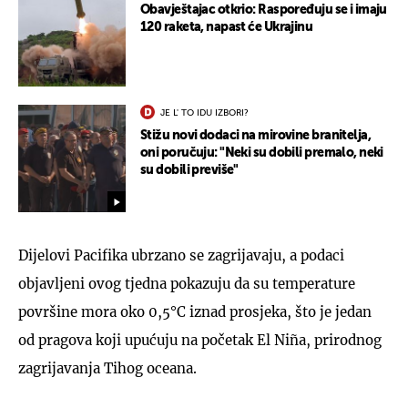
Obavještajac otkrio: Raspoređuju se i imaju
120 raketa, napast će Ukrajinu
JE L' TO IDU IZBORI?
Stižu novi dodaci na mirovine branitelja,
oni poručuju: "Neki su dobili premalo, neki
su dobili previše"
Dijelovi Pacifika ubrzano se zagrijavaju, a podaci
objavljeni ovog tjedna pokazuju da su temperature
površine mora oko 0,5°C iznad prosjeka, što je jedan
od pragova koji upućuju na početak El Niña, prirodnog
zagrijavanja Tihog oceana.