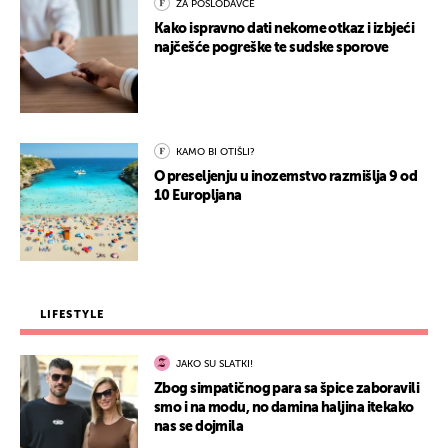
ZA POSLODAVCE
Kako ispravno dati nekome otkaz i izbjeći
najčešće pogreške te sudske sporove
KAMO BI OTIŠLI?
O preseljenju u inozemstvo razmišlja 9 od
10 Europljana
LIFESTYLE
JAKO SU SLATKI!
Zbog simpatičnog para sa špice zaboravili
smo i na modu, no damina haljina itekako
nas se dojmila