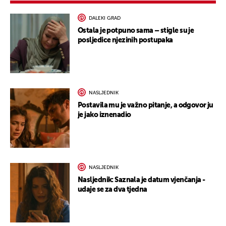
DALEKI GRAD
Ostala je potpuno sama – stigle su je
posljedice njezinih postupaka
NASLJEDNIK
Postavila mu je važno pitanje, a odgovor ju
je jako iznenadio
NASLJEDNIK
Nasljednik: Saznala je datum vjenčanja -
udaje se za dva tjedna