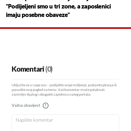
"Podijeljeni smo u tri zone, a zaposlenici
imaju posebne obaveze"
Komentari
(0)
Uključite se u raspravu – podijelite svoje mišljenje, postavite pitanja ili
ponudite svoj pogled na temu. Vaš komentar može potaknuti
zanimljiv dijalog i obogatiti zajednicu našeg portala.
Važna obavijest
!