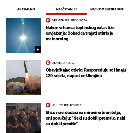
AKTUALNO
NAJČITANIJE
NAJKOMENTIRANIJE
VREMENSKA PROGNOZA
Nakon vrhunca toplinskog vala stiže
osvježenje: Dokad će trajati otkrio je
meteorolog
ALARM U KIJEVU
Obavještajac otkrio: Raspoređuju se i imaju
120 raketa, napast će Ukrajinu
JE L' TO IDU IZBORI?
Stižu novi dodaci na mirovine branitelja,
oni poručuju: "Neki su dobili premalo, neki
su dobili previše"