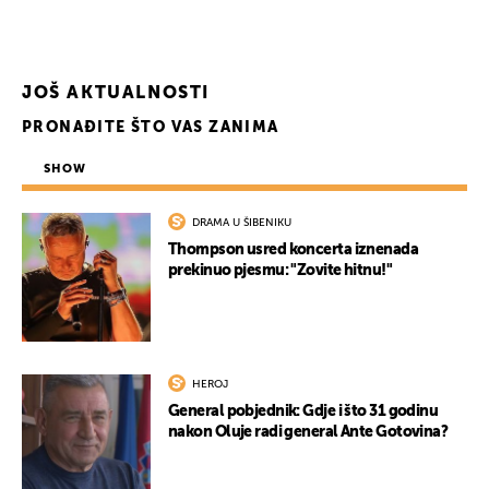
JOŠ AKTUALNOSTI
PRONAĐITE ŠTO VAS ZANIMA
SHOW
DRAMA U ŠIBENIKU
Thompson usred koncerta iznenada
prekinuo pjesmu: "Zovite hitnu!"
HEROJ
General pobjednik: Gdje i što 31 godinu
nakon Oluje radi general Ante Gotovina?