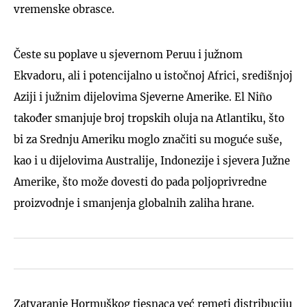
vremenske obrasce.
Česte su poplave u sjevernom Peruu i južnom
Ekvadoru, ali i potencijalno u istočnoj Africi, središnjoj
Aziji i južnim dijelovima Sjeverne Amerike. El Niño
također smanjuje broj tropskih oluja na Atlantiku, što
bi za Srednju Ameriku moglo značiti su moguće suše,
kao i u dijelovima Australije, Indonezije i sjevera Južne
Amerike, što može dovesti do pada poljoprivredne
proizvodnje i smanjenja globalnih zaliha hrane.
Zatvaranje Hormuškog tjesnaca već remeti distribuciju