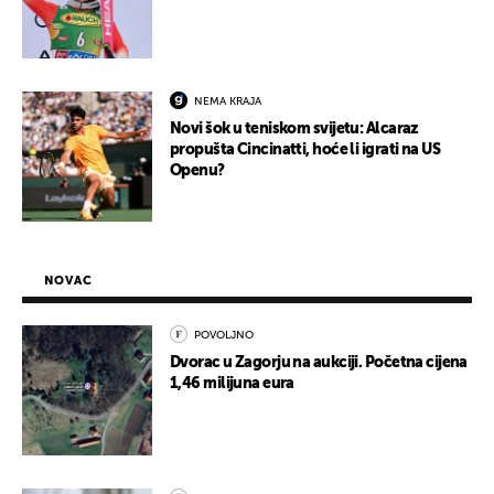
NEMA KRAJA
Novi šok u teniskom svijetu: Alcaraz
propušta Cincinatti, hoće li igrati na US
Openu?
NOVAC
POVOLJNO
Dvorac u Zagorju na aukciji. Početna cijena
1,46 milijuna eura