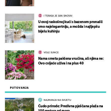
I TERASA JE SAN SNOVA!
U ovoj raskošnoj kući s bazenom pronašli
smo najelegantniju, a možda i najljepšu
bijelu kuhinju
VOLE SUNCE
Nama smeta paklena vrućina, ali njima ne:
Ovo cvijeće uživa i na plus 40
PUTOVANJA
NAJMANJA NA SVIJETU
Čudo prirode: Predivna pješčana plaža na