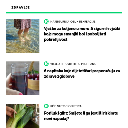
ZDRAVLJE
NAJSIGURNIJI OBLIK REKREACIJE
Vježbe za koljeno u moru: 5 sigurnih vježbi
koje mogu smanjiti bol i poboljšati
pokretljivost
VRIJEDI IH UVRSTITI U PREHRANU
6 napitaka koje dijetetičari preporučuju za
zdrave zglobove
PIŠE NUTRICIONISTICA
Poriluk i giht: Smijete li ga jesti ili riskirate
novi napadaj?