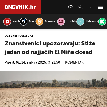
Vijesti
Sport
Showbizz
Lifestyle
Putovanja
PRETRAŽITE VIJESTI
OZBILJNE POSLJEDICE
Znanstvenici upozoravaju: Stiže
jedan od najjačih El Niña dosad
Piše
J. M.,
14. svibnja 2026. @ 21:50
KOMENTARI