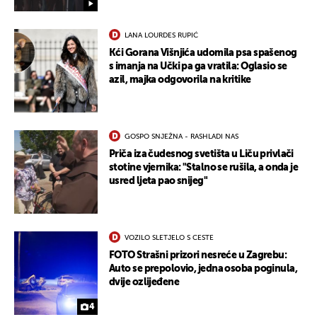
LANA LOURDES RUPIĆ
Kći Gorana Višnjića udomila psa spašenog
s imanja na Učki pa ga vratila: Oglasio se
azil, majka odgovorila na kritike
GOSPO SNJEŽNA - RASHLADI NAS
Priča iza čudesnog svetišta u Liču privlači
stotine vjernika: "Stalno se rušila, a onda je
usred ljeta pao snijeg"
VOZILO SLETJELO S CESTE
FOTO Strašni prizori nesreće u Zagrebu:
Auto se prepolovio, jedna osoba poginula,
dvije ozlijeđene
4