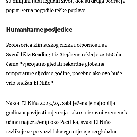
su milijuni ljudi izgubili život, dok su druga područja
poput Perua pogodile teške poplave.
Humanitarne posljedice
Profesorica klimatskog rizika i otpornosti sa
Sveučilišta Reading Liz Stephens rekla je za BBC da
ćemo "vjerojatno gledati rekordne globalne
temperature sljedeće godine, posebno ako ovo bude
vrlo snažan El Niño".
Nakon El Niña 2023./24. zabilježena je najtoplija
godina u povijesti mjerenja. Iako su izravni vremenski
učinci najizraženiji oko Pacifika, svaki El Niño
razlikuje se po snazi i dosegu utjecaja na globalne