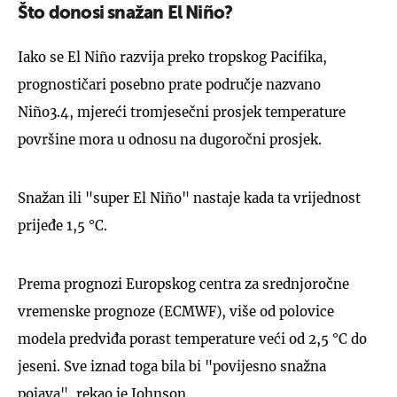
Što donosi snažan El Niño?
Iako se El Niño razvija preko tropskog Pacifika,
prognostičari posebno prate područje nazvano
Niño3.4, mjereći tromjesečni prosjek temperature
površine mora u odnosu na dugoročni prosjek.
Snažan ili "super El Niño" nastaje kada ta vrijednost
prijeđe 1,5 °C.
Prema prognozi Europskog centra za srednjoročne
vremenske prognoze (ECMWF), više od polovice
modela predviđa porast temperature veći od 2,5 °C do
jeseni. Sve iznad toga bila bi "povijesno snažna
pojava", rekao je Johnson.