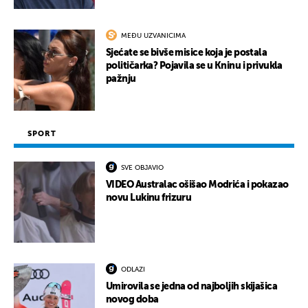
MEĐU UZVANICIMA
Sjećate se bivše misice koja je postala
političarka? Pojavila se u Kninu i privukla
pažnju
SPORT
SVE OBJAVIO
VIDEO Australac ošišao Modrića i pokazao
novu Lukinu frizuru
ODLAZI
Umirovila se jedna od najboljih skijašica
novog doba