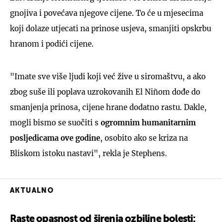
gnojiva i povećava njegove cijene. To će u mjesecima
koji dolaze utjecati na prinose usjeva, smanjiti opskrbu
hranom i podići cijene.
"Imate sve više ljudi koji već žive u siromaštvu, a ako
zbog suše ili poplava uzrokovanih El Niñom dođe do
smanjenja prinosa, cijene hrane dodatno rastu. Dakle,
mogli bismo se suočiti s
ogromnim
humanitarnim
posljedicama ove godine
, osobito ako se kriza na
Bliskom istoku nastavi", rekla je Stephens.
AKTUALNO
Raste opasnost od širenja ozbiljne bolesti: