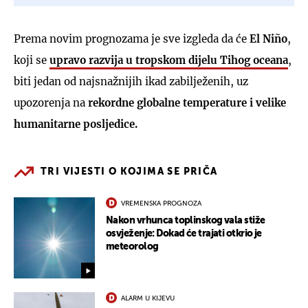
Prema novim prognozama je sve izgleda da će
El Niño
,
koji se
upravo razvija u tropskom dijelu Tihog oceana
,
biti jedan od najsnažnijih ikad zabilježenih, uz
upozorenja na
rekordne globalne temperature i velike
humanitarne posljedice.
TRI VIJESTI O KOJIMA SE PRIČA
VREMENSKA PROGNOZA
Nakon vrhunca toplinskog vala stiže
osvježenje: Dokad će trajati otkrio je
meteorolog
ALARM U KIJEVU