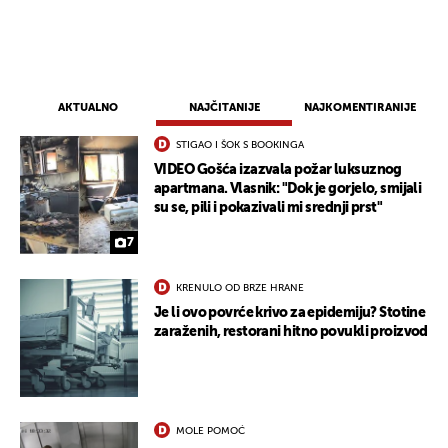
AKTUALNO
NAJČITANIJE
NAJKOMENTIRANIJE
STIGAO I ŠOK S BOOKINGA
VIDEO Gošća izazvala požar luksuznog
apartmana. Vlasnik: "Dok je gorjelo, smijali
su se, pili i pokazivali mi srednji prst"
7
KRENULO OD BRZE HRANE
Je li ovo povrće krivo za epidemiju? Stotine
zaraženih, restorani hitno povukli proizvod
MOLE POMOĆ