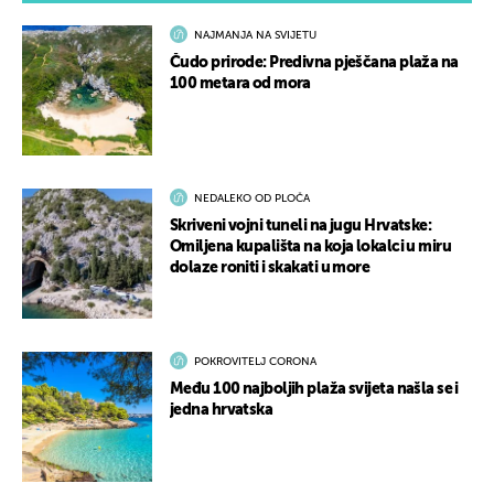
NAJMANJA NA SVIJETU
Čudo prirode: Predivna pješčana plaža na
100 metara od mora
NEDALEKO OD PLOČA
Skriveni vojni tuneli na jugu Hrvatske:
Omiljena kupališta na koja lokalci u miru
dolaze roniti i skakati u more
POKROVITELJ CORONA
Među 100 najboljih plaža svijeta našla se i
jedna hrvatska