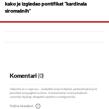
kako je izgledao pontifikat "kardinala
siromašnih"
Komentari
(0)
Uključite se u raspravu – podijelite svoje mišljenje, postavite pitanja ili
ponudite svoj pogled na temu. Vaš komentar može potaknuti
zanimljiv dijalog i obogatiti zajednicu našeg portala.
Važna obavijest
!