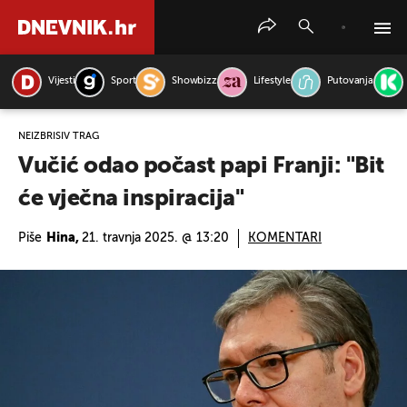
Vijesti
Sport
Showbizz
Lifestyle
Putovanja
PRETRAŽITE VIJESTI
NEIZBRISIV TRAG
Vučić odao počast papi Franji: "Bit
će vječna inspiracija"
Piše
Hina,
21. travnja 2025. @ 13:20
KOMENTARI