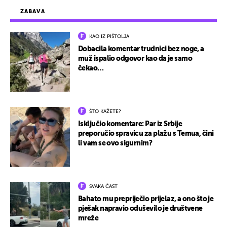
ZABAVA
KAO IZ PIŠTOLJA
Dobacila komentar trudnici bez noge, a
muž ispalio odgovor kao da je samo
čekao…
ŠTO KAŽETE?
Isključio komentare: Par iz Srbije
preporučio spravicu za plažu s Temua, čini
li vam se ovo sigurnim?
SVAKA ČAST
Bahato mu prepriječio prijelaz, a ono što je
pješak napravio oduševilo je društvene
mreže