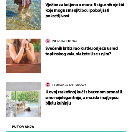
Vježbe za koljeno u moru: 5 sigurnih vježbi
koje mogu smanjiti bol i poboljšati
pokretljivost
(NE)PRIMJERENA?
Svećenik kritizirao kratku odjeću usred
toplinskog vala, slažete li se s njim?
I TERASA JE SAN SNOVA!
U ovoj raskošnoj kući s bazenom pronašli
smo najelegantniju, a možda i najljepšu
bijelu kuhinju
PUTOVANJA