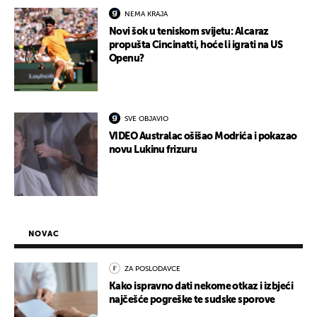
NEMA KRAJA
Novi šok u teniskom svijetu: Alcaraz
propušta Cincinatti, hoće li igrati na US
Openu?
SVE OBJAVIO
VIDEO Australac ošišao Modrića i pokazao
novu Lukinu frizuru
NOVAC
ZA POSLODAVCE
Kako ispravno dati nekome otkaz i izbjeći
najčešće pogreške te sudske sporove