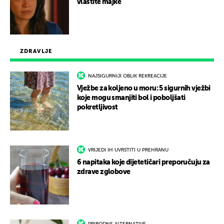
vlastite majke
ZDRAVLJE
NAJSIGURNIJI OBLIK REKREACIJE
Vježbe za koljeno u moru: 5 sigurnih vježbi
koje mogu smanjiti bol i poboljšati
pokretljivost
VRIJEDI IH UVRSTITI U PREHRANU
6 napitaka koje dijetetičari preporučuju za
zdrave zglobove
PRIRODNE ALTERNATIVE