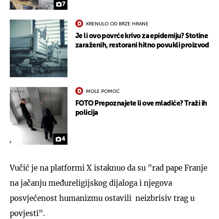
7
KRENULO OD BRZE HRANE
Je li ovo povrće krivo za epidemiju? Stotine
zaraženih, restorani hitno povukli proizvod
MOLE POMOĆ
FOTO Prepoznajete li ove mladiće? Traži ih
policija
4
Vučić je na platformi X istaknuo da su "rad pape Franje
na jačanju međureligijskog dijaloga i njegova
posvjećenost humanizmu ostavili neizbrisiv trag u
povjesti".