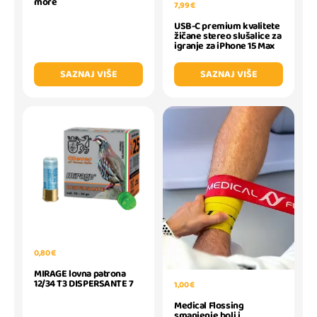
more
7,99 €
USB-C premium kvalitete
žičane stereo slušalice za
igranje za iPhone 15 Max
SAZNAJ VIŠE
SAZNAJ VIŠE
0,80 €
MIRAGE lovna patrona
12/34 T3 DISPERSANTE 7
1,00 €
Medical Flossing
smanjenje boli i