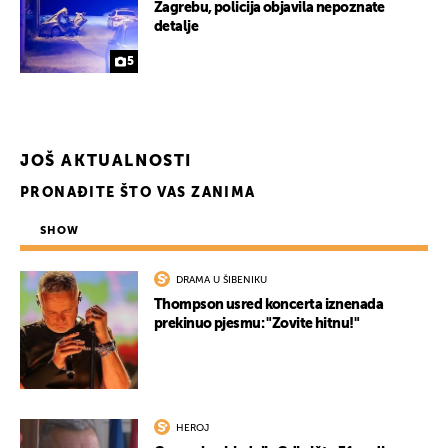
Zagrebu, policija objavila nepoznate
detalje
5
UKLJUČITE NOTIFIKACIJE
JOŠ AKTUALNOSTI
PRONAĐITE ŠTO VAS ZANIMA
SHOW
DRAMA U ŠIBENIKU
Thompson usred koncerta iznenada
prekinuo pjesmu: "Zovite hitnu!"
HEROJ