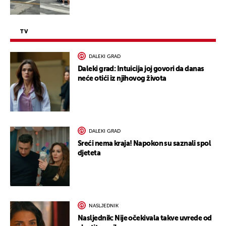
TV
DALEKI GRAD
Daleki grad: Intuicija joj govori da danas
neće otići iz njihovog života
DALEKI GRAD
Sreći nema kraja! Napokon su saznali spol
djeteta
NASLJEDNIK
Nasljednik: Nije očekivala takve uvrede od