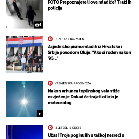
FOTO Prepoznajete li ove mladiće? Traži ih
policija
4
REZULTAT RAZMJENE
Zajedničko pismo mladih iz Hrvatske i
Srbije povodom Oluje: "Ako si rođen nakon
'95..."
VREMENSKA PROGNOZA
Nakon vrhunca toplinskog vala stiže
osvježenje: Dokad će trajati otkrio je
meteorolog
IZLETJELI S CESTE
Užas! Troje poginulih u teškoj nesreći u