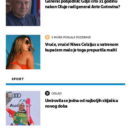
General pobjednik: Gdje i što 31 godinu
nakon Oluje radi general Ante Gotovina?
S MORA POSLALA POZDRAVE
Vruće, vruće! Nives Celzijus u vatrenom
kupaćem malo je toga prepustila mašti
SPORT
ODLAZI
Umirovila se jedna od najboljih skijašica
novog doba