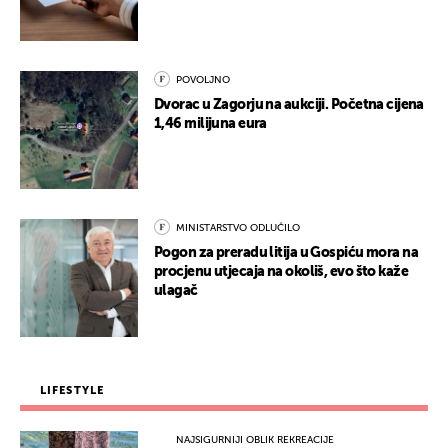
POVOLJNO
Dvorac u Zagorju na aukciji. Početna cijena
1,46 milijuna eura
MINISTARSTVO ODLUČILO
Pogon za preradu litija u Gospiću mora na
procjenu utjecaja na okoliš, evo što kaže
ulagač
LIFESTYLE
NAJSIGURNIJI OBLIK REKREACIJE