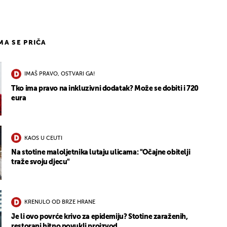
IMA SE PRIČA
IMAŠ PRAVO, OSTVARI GA!
Tko ima pravo na inkluzivni dodatak? Može se dobiti i 720
eura
KAOS U CEUTI
Na stotine maloljetnika lutaju ulicama: "Očajne obitelji
traže svoju djecu"
KRENULO OD BRZE HRANE
Je li ovo povrće krivo za epidemiju? Stotine zaraženih,
restorani hitno povukli proizvod