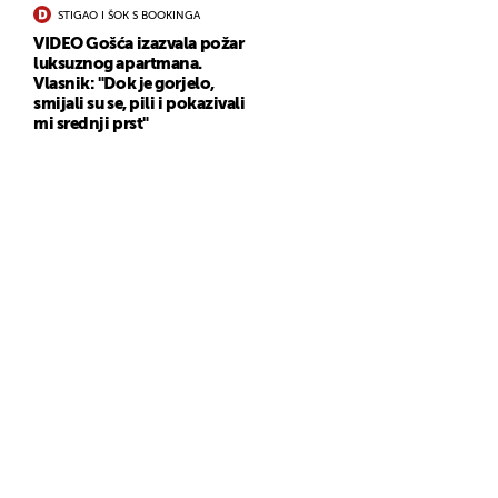
STIGAO I ŠOK S BOOKINGA
VIDEO Gošća izazvala požar
luksuznog apartmana.
Vlasnik: "Dok je gorjelo,
smijali su se, pili i pokazivali
mi srednji prst"