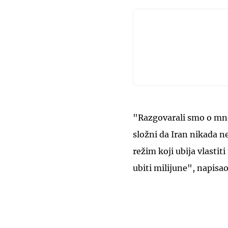
"Razgovarali smo o mn
složni da Iran nikada n
režim koji ubija vlasti
ubiti milijune", napisao