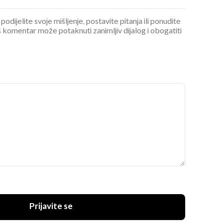
podijelite svoje mišljenje, postavite pitanja ili ponudite
 komentar može potaknuti zanimljiv dijalog i obogatiti
Prijavite se