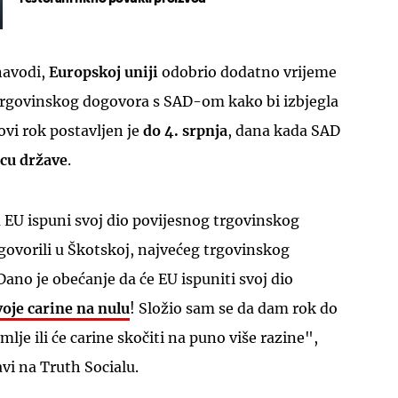
navodi,
Europskoj uniji
odobrio dodatno vrijeme
trgovinskog dogovora s SAD-om kako bi izbjegla
ovi rok postavljen je
do 4. srpnja
, dana kada SAD
icu države
.
 EU ispuni svoj dio povijesnog trgovinskog
ovorili u Škotskoj, najvećeg trgovinskog
ano je obećanje da će EU ispuniti ‌svoj dio
oje ⁠carine na nulu
! Složio sam se da dam rok do
je ili će carine skočiti na puno više razine",
vi na Truth Socialu.