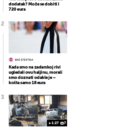
dodatak? Može se dobiti i
720 eura
BAŠ EFEKTNA
Kada smo na zadarskoj rivi
ugledali ovu haljinu, morali
smo doznati odakle je –
košta samo 18 eura
1:27
7