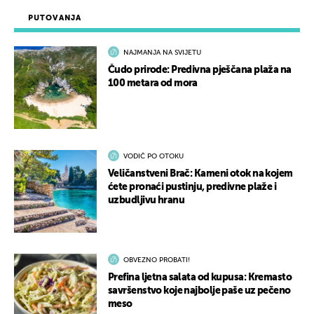
PUTOVANJA
NAJMANJA NA SVIJETU
Čudo prirode: Predivna pješčana plaža na
100 metara od mora
VODIČ PO OTOKU
Veličanstveni Brač: Kameni otok na kojem
ćete pronaći pustinju, predivne plaže i
uzbudljivu hranu
OBVEZNO PROBATI!
Prefina ljetna salata od kupusa: Kremasto
savršenstvo koje najbolje paše uz pečeno
meso