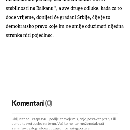
stabilnosti na Balkanu", a sve druge odluke, kada za to
dođe vrijeme, donijeti će građani Srbije, čije je to
demokratsko pravo koje im ne smije oduzimati nijedna
stranka niti pojedinac.
Komentari
(0)
Uključite se u raspravu – podijelite svoje mišljenje, postavite pitanja ili
ponudite svoj pogled na temu. Vaš komentar može potaknuti
zanimljiv dijalog i obogatiti zajednicu našeg portala.