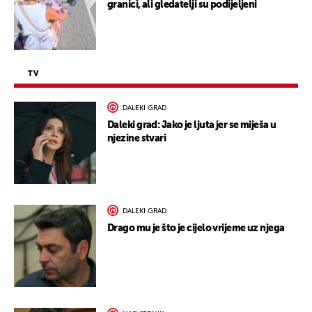
granici, ali gledatelji su podijeljeni
TV
DALEKI GRAD
Daleki grad: Jako je ljuta jer se miješa u
njezine stvari
DALEKI GRAD
Drago mu je što je cijelo vrijeme uz njega