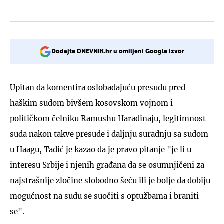
Dodajte DNEVNIK.hr u omiljeni Google izvor
Upitan da komentira oslobađajuću presudu pred
haškim sudom bivšem kosovskom vojnom i
političkom čelniku Ramushu Haradinaju, legitimnost
suda nakon takve presude i daljnju suradnju sa sudom
u Haagu, Tadić je kazao da je pravo pitanje "je li u
interesu Srbije i njenih građana da se osumnjičeni za
najstrašnije zločine slobodno šeću ili je bolje da dobiju
mogućnost na sudu se suočiti s optužbama i braniti
se".