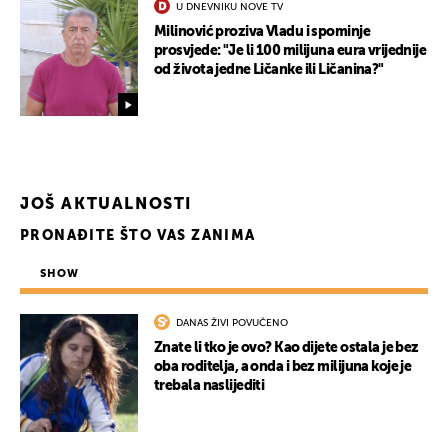
U DNEVNIKU NOVE TV
Milinović proziva Vladu i spominje
prosvjede: "Je li 100 milijuna eura vrijednije
od života jedne Ličanke ili Ličanina?"
JOŠ AKTUALNOSTI
PRONAĐITE ŠTO VAS ZANIMA
SHOW
DANAS ŽIVI POVUČENO
Znate li tko je ovo? Kao dijete ostala je bez
oba roditelja, a onda i bez milijuna koje je
trebala naslijediti