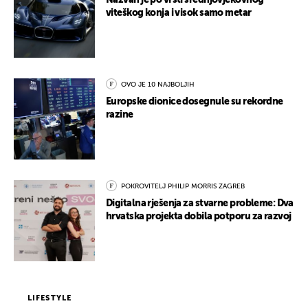
Nazvan je po vrsti srednjovjekovnog
viteškog konja i visok samo metar
OVO JE 10 NAJBOLJIH
Europske dionice dosegnule su rekordne
razine
POKROVITELJ PHILIP MORRIS ZAGREB
Digitalna rješenja za stvarne probleme: Dva
hrvatska projekta dobila potporu za razvoj
LIFESTYLE