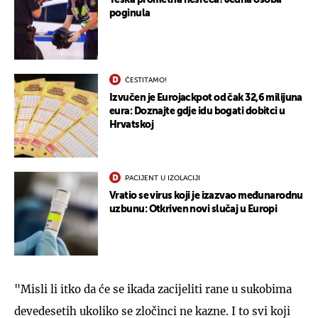
poginula
ČESTITAMO!
Izvučen je Eurojackpot od čak 32,6 milijuna
eura: Doznajte gdje idu bogati dobitci u
Hrvatskoj
PACIJENT U IZOLACIJI
Vratio se virus koji je izazvao međunarodnu
uzbunu: Otkriven novi slučaj u Europi
"Misli li itko da će se ikada zacijeliti rane u sukobima
devedesetih ukoliko se zločinci ne kazne. I to svi koji