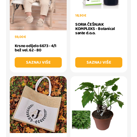
18,90 €
SORIA ČEŠNJAK
KOMPLEKS - Botanical
sante d.o.o.
59,00 €
Krsno odijelo 6673 - 4/1
bež vel. 62 - 80
SAZNAJ VIŠE
SAZNAJ VIŠE