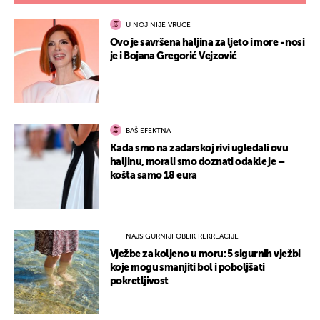
U NOJ NIJE VRUĆE
Ovo je savršena haljina za ljeto i more - nosi
je i Bojana Gregorić Vejzović
BAŠ EFEKTNA
Kada smo na zadarskoj rivi ugledali ovu
haljinu, morali smo doznati odakle je –
košta samo 18 eura
NAJSIGURNIJI OBLIK REKREACIJE
Vježbe za koljeno u moru: 5 sigurnih vježbi
koje mogu smanjiti bol i poboljšati
pokretljivost