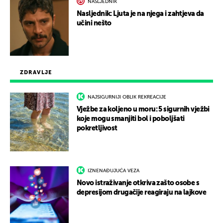
NASLJEDNIK
Nasljednik: Ljuta je na njega i zahtjeva da
učini nešto
ZDRAVLJE
NAJSIGURNIJI OBLIK REKREACIJE
Vježbe za koljeno u moru: 5 sigurnih vježbi
koje mogu smanjiti bol i poboljšati
pokretljivost
IZNENAĐUJUĆA VEZA
Novo istraživanje otkriva zašto osobe s
depresijom drugačije reagiraju na lajkove