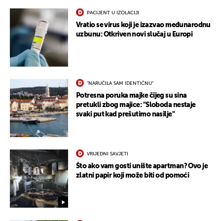
PACIJENT U IZOLACIJI
Vratio se virus koji je izazvao međunarodnu
uzbunu: Otkriven novi slučaj u Europi
"NARUČILA SAM IDENTIČNU"
Potresna poruka majke čijeg su sina
pretukli zbog majice: "Sloboda nestaje
svaki put kad prešutimo nasilje"
VRIJEDNI SAVJETI
Što ako vam gosti unište apartman? Ovo je
UKLJUČITE NOTIFIKACIJE
zlatni papir koji može biti od pomoći