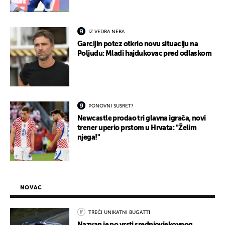
IZ VEDRA NEBA
Garcijin potez otkrio novu situaciju na
Poljudu: Mladi hajdukovac pred odlaskom
PONOVNI SUSRET?
Newcastle prodao tri glavna igrača, novi
trener uperio prstom u Hrvata: "Želim
njega!"
NOVAC
TREĆI UNIKATNI BUGATTI