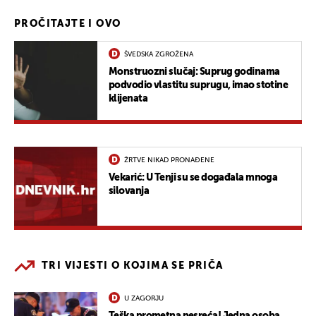
PROČITAJTE I OVO
ŠVEDSKA ZGROŽENA
Monstruozni slučaj: Suprug godinama
podvodio vlastitu suprugu, imao stotine
klijenata
ŽRTVE NIKAD PRONAĐENE
Vekarić: U Tenji su se događala mnoga
silovanja
TRI VIJESTI O KOJIMA SE PRIČA
U ZAGORJU
Teška prometna nesreća! Jedna osoba