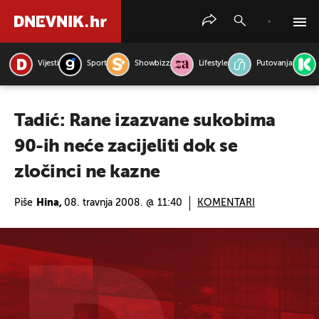
Vijesti
Sport
Showbizz
Lifestyle
Putovanja
PRETRAŽITE VIJESTI
Tadić: Rane izazvane sukobima
90-ih neće zacijeliti dok se
zločinci ne kazne
Piše
Hina,
08. travnja 2008. @ 11:40
KOMENTARI