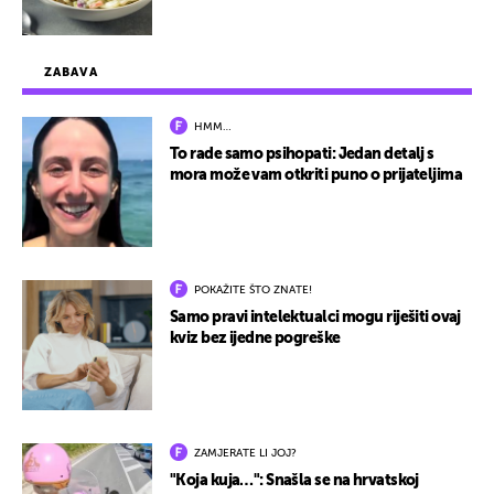
ZABAVA
HMM…
To rade samo psihopati: Jedan detalj s
mora može vam otkriti puno o prijateljima
POKAŽITE ŠTO ZNATE!
Samo pravi intelektualci mogu riješiti ovaj
kviz bez ijedne pogreške
ZAMJERATE LI JOJ?
"Koja kuja…": Snašla se na hrvatskoj