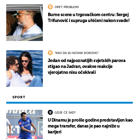
OPET PROBLEMI
Burne scene u trgovačkom centru: Sergej
Trifunović i supruga uhićeni nakon svađe!
"KAO DA SU NOVAK ĐOKOVIĆ"
Jedan od najpoznatijih svjetskih parova
stigao na Jadran, ovakve reakcije
vjerojatno nisu očekivali
SPORT
GDJE ĆE SAD?
U Dinamu je prošle godine predstavljen kao
mega transfer, danas je pao najniže u
karijeri