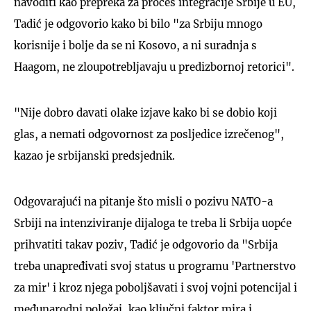
navoditi kao prepreka za proces integracije Srbije u EU,
Tadić je odgovorio kako bi bilo "za Srbiju mnogo
korisnije i bolje da se ni Kosovo, a ni suradnja s
Haagom, ne zloupotrebljavaju u predizbornoj retorici".
"Nije dobro davati olake izjave kako bi se dobio koji
glas, a nemati odgovornost za posljedice izrečenog",
kazao je srbijanski predsjednik.
Odgovarajući na pitanje što misli o pozivu NATO-a
Srbiji na intenziviranje dijaloga te treba li Srbija uopće
prihvatiti takav poziv, Tadić je odgovorio da "Srbija
treba unapređivati svoj status u programu 'Partnerstvo
za mir' i kroz njega poboljšavati i svoj vojni potencijal i
međunarodni položaj, kao ključni faktor mira i