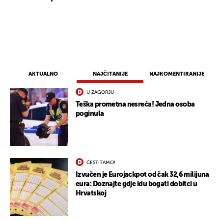
AKTUALNO
NAJČITANIJE
NAJKOMENTIRANIJE
U ZAGORJU
Teška prometna nesreća! Jedna osoba
poginula
ČESTITAMO!
Izvučen je Eurojackpot od čak 32,6 milijuna
eura: Doznajte gdje idu bogati dobitci u
Hrvatskoj