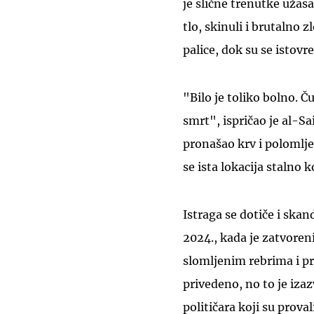
je slične trenutke užasa
tlo, skinuli i brutalno
palice, dok su se istovr
"Bilo je toliko bolno. Č
smrt", ispričao je al-Sa
pronašao krv i polomlje
se ista lokacija stalno k
Istraga se dotiče i ska
2024., kada je zatvoren
slomljenim rebrima i p
privedeno, no to je iza
političara koji su prova