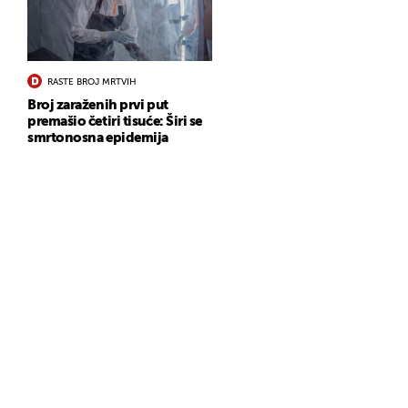
RASTE BROJ MRTVIH
Broj zaraženih prvi put
premašio četiri tisuće: Širi se
smrtonosna epidemija