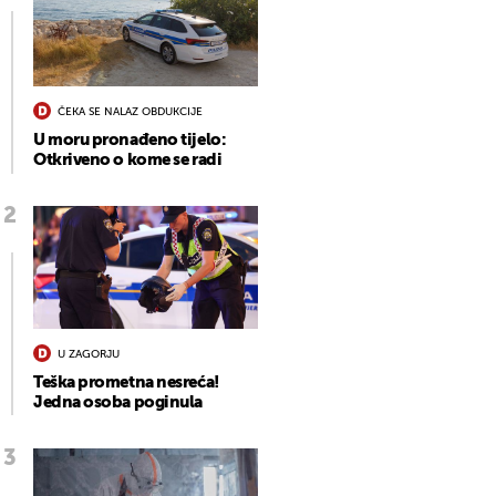
ČEKA SE NALAZ OBDUKCIJE
U moru pronađeno tijelo:
Otkriveno o kome se radi
U ZAGORJU
Teška prometna nesreća!
Jedna osoba poginula