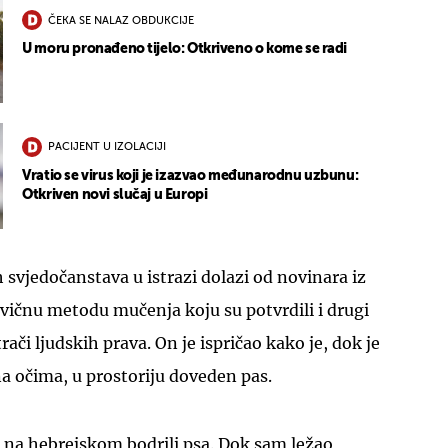
ČEKA SE NALAZ OBDUKCIJE
U moru pronađeno tijelo: Otkriveno o kome se radi
PACIJENT U IZOLACIJI
Vratio se virus koji je izazvao međunarodnu uzbunu:
Otkriven novi slučaj u Europi
 svjedočanstava u istrazi dolazi od novinara iz
ravičnu metodu mučenja koju su potvrdili i drugi
rači ljudskih prava. On je ispričao kako je, dok je
a očima, u prostoriju doveden pas.
su na hebrejskom bodrili psa. Dok sam ležao