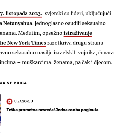
. listopada 2023.
, svjetski su lideri, uključujući
a Netanyahua
, jednoglasno osudili seksualno
m ženama. Međutim, opsežno
istraživanje
he New York Times
razotkriva drugu stranu
tavno seksualno nasilje izraelskih vojnika, čuvara
stincima – muškarcima, ženama, pa čak i djecom.
IMA SE PRIČA
U ZAGORJU
Teška prometna nesreća! Jedna osoba poginula