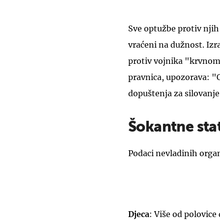
Sve optužbe protiv njih
vraćeni na dužnost. Iz
protiv vojnika "krvno
pravnica, upozorava: "
dopuštenja za silovanje
Šokantne stat
Podaci nevladinih organi
Djeca
: Više od polovice