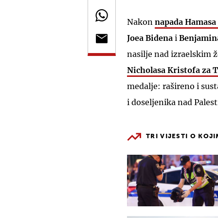
Nakon
napada Hamasa 7
Joea Bidena
i
Benjamin
nasilje nad izraelski
Nicholasa Kristofa
za T
medalje: rašireno i sus
i doseljenika nad Pale
TRI VIJESTI O KOJ