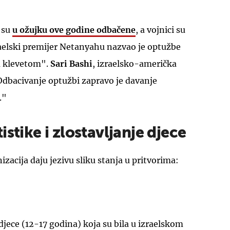
 su
u ožujku ove godine odbačene
, a vojnici su
raelski premijer Netanyahu nazvao je optužbe
m klevetom".
Sari Bashi
, izraelsko-američka
Odbacivanje optužbi zapravo je davanje
."
istike i zlostavljanje djece
zacija daju jezivu sliku stanja u pritvorima:
 djece (12-17 godina) koja su bila u izraelskom