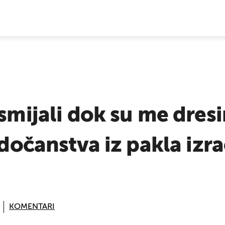
E VIJESTI
smijali dok su me dresi
edočanstva iz pakla izr
KOMENTARI