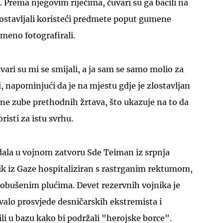
. Prema njegovim riječima, čuvari su ga bacili na
 zlostavljali koristeći predmete poput gumene
emeno fotografirali.
uvari su mi se smijali, a ja sam se samo molio za
i, napominjući da je na mjestu gdje je zlostavljan
ne zube prethodnih žrtava, što ukazuje na to da
oristi za istu svrhu.
ndala u vojnom zatvoru Sde Teiman iz srpnja
ik iz Gaze hospitaliziran s rastrganim rektumom,
robušenim plućima. Devet rezervnih vojnika je
zvalo prosvjede desničarskih ekstremista i
lili u bazu kako bi podržali "herojske borce".