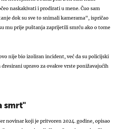
eo naskakivati i prodirati u mene. Čuo sam
tanje dok su sve to snimali kamerama", ispričao
 su mu prije puštanja zaprijetili smrću ako o tome
UKLJUČITE NOTIFIKACIJE
ovo nije bio izoliran incident, već da su policijski
 dresirani upravo za ovakve vrste ponižavajućih
a smrt"
er novinar koji je pritvoren 2024. godine, opisao