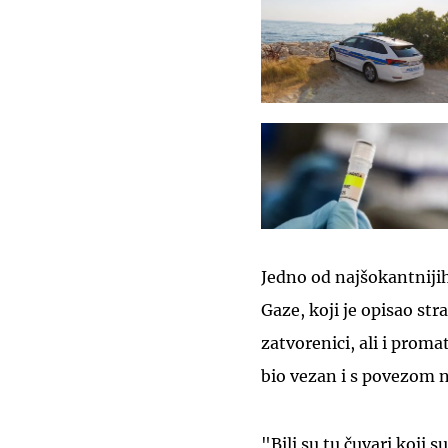
Jedno od najšokantnijih
Gaze, koji je opisao st
zatvorenici, ali i promat
bio vezan i s povezom n
"Bili su tu čuvari koji 