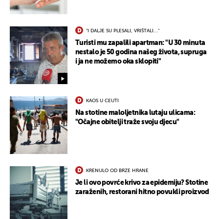
"I DALJE SU PLESALI, VRIŠTALI..."
Turisti mu zapalili apartman: "U 30 minuta
nestalo je 50 godina našeg života, supruga
i ja ne možemo oka sklopiti"
KAOS U CEUTI
Na stotine maloljetnika lutaju ulicama:
"Očajne obitelji traže svoju djecu"
KRENULO OD BRZE HRANE
Je li ovo povrće krivo za epidemiju? Stotine
zaraženih, restorani hitno povukli proizvod