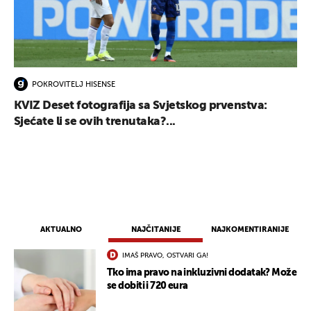
POKROVITELJ HISENSE
KVIZ Deset fotografija sa Svjetskog prvenstva:
Sjećate li se ovih trenutaka?...
AKTUALNO
NAJČITANIJE
NAJKOMENTIRANIJE
IMAŠ PRAVO, OSTVARI GA!
Tko ima pravo na inkluzivni dodatak? Može
se dobiti i 720 eura