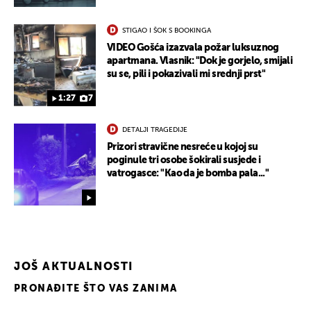
STIGAO I ŠOK S BOOKINGA
VIDEO Gošća izazvala požar luksuznog
apartmana. Vlasnik: "Dok je gorjelo, smijali
su se, pili i pokazivali mi srednji prst"
UKLJUČITE NOTIFIKACIJE
1:27
7
DETALJI TRAGEDIJE
Prizori stravične nesreće u kojoj su
poginule tri osobe šokirali susjede i
vatrogasce: "Kao da je bomba pala..."
JOŠ AKTUALNOSTI
PRONAĐITE ŠTO VAS ZANIMA