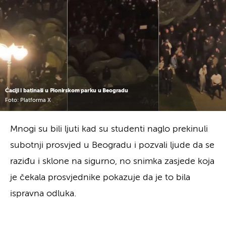
Ćaciji i batinaši u Pionirskom parku u Beogradu
Foto: Platforma X
Mnogi su bili ljuti kad su studenti naglo prekinuli
subotnji prosvjed u Beogradu i pozvali ljude da se
raziđu i sklone na sigurno, no snimka zasjede koja
je čekala prosvjednike pokazuje da je to bila
ispravna odluka.