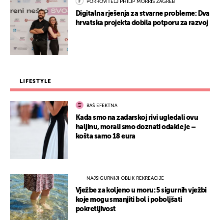
POKROVITELJ PHILIP MORRIS ZAGREB
Digitalna rješenja za stvarne probleme: Dva
hrvatska projekta dobila potporu za razvoj
LIFESTYLE
BAŠ EFEKTNA
Kada smo na zadarskoj rivi ugledali ovu
haljinu, morali smo doznati odakle je –
košta samo 18 eura
NAJSIGURNIJI OBLIK REKREACIJE
Vježbe za koljeno u moru: 5 sigurnih vježbi
koje mogu smanjiti bol i poboljšati
pokretljivost