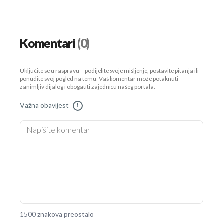
Komentari
(0)
Uključite se u raspravu – podijelite svoje mišljenje, postavite pitanja ili
ponudite svoj pogled na temu. Vaš komentar može potaknuti
zanimljiv dijalog i obogatiti zajednicu našeg portala.
Važna obavijest
!
1500 znakova preostalo