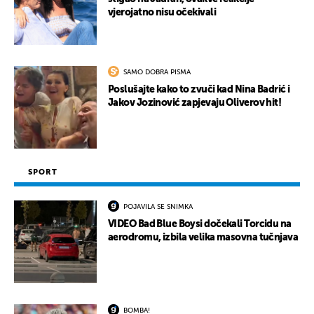
vjerojatno nisu očekivali
SAMO DOBRA PISMA
Poslušajte kako to zvuči kad Nina Badrić i
Jakov Jozinović zapjevaju Oliverov hit!
SPORT
POJAVILA SE SNIMKA
VIDEO Bad Blue Boysi dočekali Torcidu na
aerodromu, izbila velika masovna tučnjava
BOMBA!