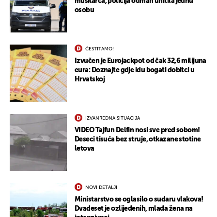
muškarca, policija odmah uhitila jednu
osobu
ČESTITAMO!
Izvučen je Eurojackpot od čak 32,6 milijuna
eura: Doznajte gdje idu bogati dobitci u
Hrvatskoj
IZVANREDNA SITUACIJA
VIDEO Tajfun Delfin nosi sve pred sobom!
Deseci tisuća bez struje, otkazane stotine
letova
NOVI DETALJI
Ministarstvo se oglasilo o sudaru vlakova!
Dvadeset je ozlijeđenih, mlađa žena na