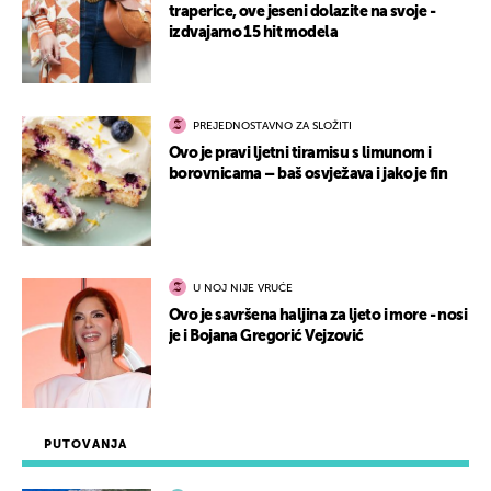
traperice, ove jeseni dolazite na svoje -
izdvajamo 15 hit modela
PREJEDNOSTAVNO ZA SLOŽITI
Ovo je pravi ljetni tiramisu s limunom i
borovnicama – baš osvježava i jako je fin
U NOJ NIJE VRUĆE
Ovo je savršena haljina za ljeto i more - nosi
je i Bojana Gregorić Vejzović
PUTOVANJA