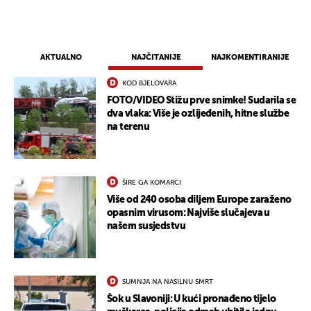
AKTUALNO
NAJČITANIJE
NAJKOMENTIRANIJE
KOD BJELOVARA
FOTO/VIDEO Stižu prve snimke! Sudarila se
dva vlaka: Više je ozlijeđenih, hitne službe
na terenu
ŠIRE GA KOMARCI
Više od 240 osoba diljem Europe zaraženo
opasnim virusom: Najviše slučajeva u
našem susjedstvu
SUMNJA NA NASILNU SMRT
Šok u Slavoniji: U kući pronađeno tijelo