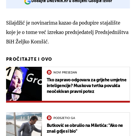
Dodajte DNEVNIK.hr u omiljeni Google izvor
Silajdžić je novinarima kazao da podupire stajalište
koje je o tome već izrekao predsjedatelj Predsjedništva
BiH Željko Komšić.
PROČITAJTE I OVO
NOVI PRESEDAN
Tko zapravo odgovara za grijehe umjetne
inteligencije? Muskova tvrtka povukla
neočekivan pravni potez
PODSJETIO GA
Butković se obrušio na Miletića: "Ako ne
znaš gdje si bio"