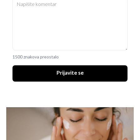
1500 znakova preostalo
Prijavite se