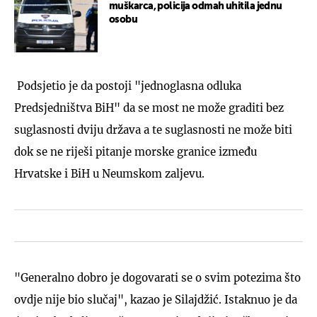
muškarca, policija odmah uhitila jednu
osobu
Podsjetio je da postoji "jednoglasna odluka
Predsjedništva BiH" da se most ne može graditi bez
suglasnosti dviju država a te suglasnosti ne može biti
dok se ne riješi pitanje morske granice između
Hrvatske i BiH u Neumskom zaljevu.
"Generalno dobro je dogovarati se o svim potezima što
ovdje nije bio slučaj", kazao je Silajdžić. Istaknuo je da