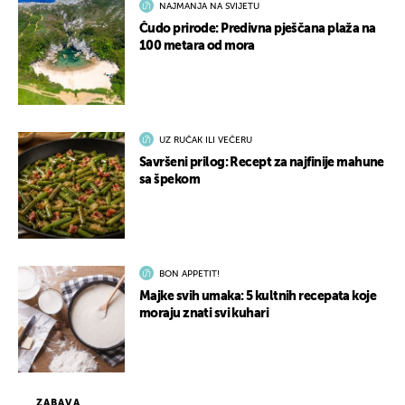
NAJMANJA NA SVIJETU
Čudo prirode: Predivna pješčana plaža na
100 metara od mora
UZ RUČAK ILI VEČERU
Savršeni prilog: Recept za najfinije mahune
sa špekom
BON APPETIT!
Majke svih umaka: 5 kultnih recepata koje
moraju znati svi kuhari
ZABAVA