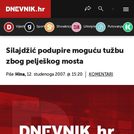
Vijesti
Sport
Showbizz
Lifestyle
Putovanja
PRETRAŽITE VIJESTI
Silajdžić podupire moguću tužbu
zbog pelješkog mosta
Piše
Hina,
12. studenoga 2007. @ 15:20
KOMENTARI