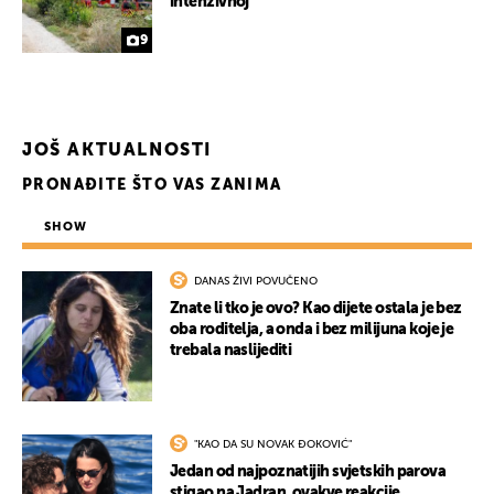
intenzivnoj
9
JOŠ AKTUALNOSTI
PRONAĐITE ŠTO VAS ZANIMA
SHOW
DANAS ŽIVI POVUČENO
UKLJUČITE NOTIFIKACIJE
Znate li tko je ovo? Kao dijete ostala je bez
oba roditelja, a onda i bez milijuna koje je
trebala naslijediti
"KAO DA SU NOVAK ĐOKOVIĆ"
Jedan od najpoznatijih svjetskih parova
stigao na Jadran, ovakve reakcije