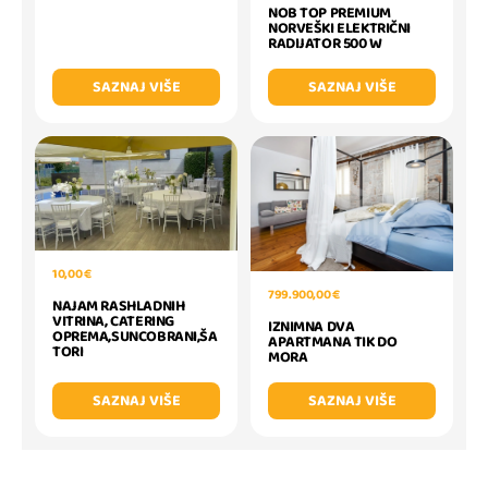
NOB TOP PREMIUM
NORVEŠKI ELEKTRIČNI
RADIJATOR 500 W
SAZNAJ VIŠE
SAZNAJ VIŠE
10,00 €
799.900,00 €
NAJAM RASHLADNIH
VITRINA, CATERING
IZNIMNA DVA
OPREMA,SUNCOBRANI,ŠA
APARTMANA TIK DO
TORI
MORA
SAZNAJ VIŠE
SAZNAJ VIŠE