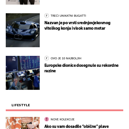
TREĆI UNIKATNI BUGATTI
Nazvan je po vrsti srednjovjekovnog
viteškog konja i visok samo metar
OVO JE 10 NAJBOLJIH
Europske dionice dosegnule su rekordne
razine
LIFESTYLE
NOVE KOLEKCIJE
Ako su vam dosadile “obične” plave