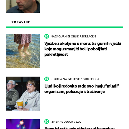
ZDRAVLJE
NAJSIGURNIJI OBLIK REKREACIJE
Vježbe za koljeno u moru: 5 sigurnih vježbi
koje mogu smanjiti bol i poboljšati
pokretljivost
STUDIJA NA GOTOVO 1.900 OSOBA
Ljudi koji redovito rade ovo imaju “mlađi”
organizam, pokazuje istraživanje
IZNENAĐUJUĆA VEZA