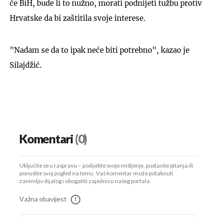
će BiH, bude li to nužno, morati podnijeti tužbu protiv
Hrvatske da bi zaštitila svoje interese.
"Nadam se da to ipak neće biti potrebno", kazao je
Silajdžić.
Komentari
(0)
Uključite se u raspravu – podijelite svoje mišljenje, postavite pitanja ili
ponudite svoj pogled na temu. Vaš komentar može potaknuti
zanimljiv dijalog i obogatiti zajednicu našeg portala.
Važna obavijest
!