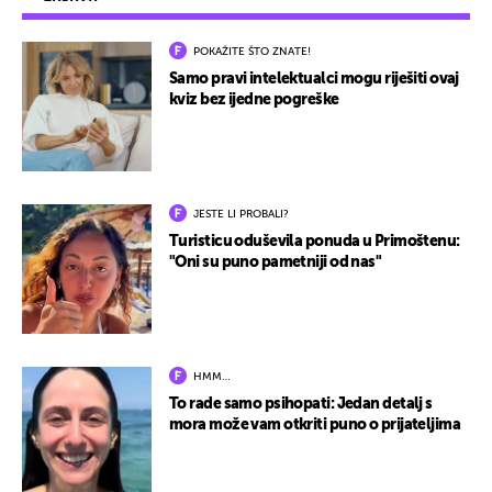
POKAŽITE ŠTO ZNATE!
Samo pravi intelektualci mogu riješiti ovaj
kviz bez ijedne pogreške
JESTE LI PROBALI?
Turisticu oduševila ponuda u Primoštenu:
"Oni su puno pametniji od nas"
HMM…
To rade samo psihopati: Jedan detalj s
mora može vam otkriti puno o prijateljima