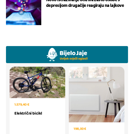
Novo istraživanje otkriva zašto osobe s
depresijom drugačije reagiraju na lajkove
1.579,40 €
Električni bicikl
198,00 €