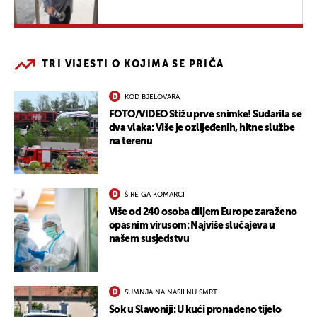
TRI VIJESTI O KOJIMA SE PRIČA
KOD BJELOVARA
FOTO/VIDEO Stižu prve snimke! Sudarila se
dva vlaka: Više je ozlijeđenih, hitne službe
na terenu
ŠIRE GA KOMARCI
Više od 240 osoba diljem Europe zaraženo
opasnim virusom: Najviše slučajeva u
našem susjedstvu
SUMNJA NA NASILNU SMRT
Šok u Slavoniji: U kući pronađeno tijelo