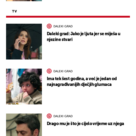
TV
DALEKI GRAD
Daleki grad: Jako je ljuta jer se miješa u
njezine stvari
DALEKI GRAD
Ima tek šest godina, a već je jedan od
najnagrađivanijih dječjih glumaca
DALEKI GRAD
Drago mu je što je cijelo vrijeme uz njega