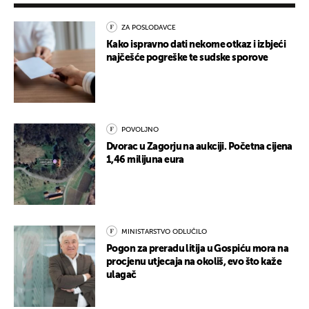
ZA POSLODAVCE
Kako ispravno dati nekome otkaz i izbjeći
najčešće pogreške te sudske sporove
POVOLJNO
Dvorac u Zagorju na aukciji. Početna cijena
1,46 milijuna eura
MINISTARSTVO ODLUČILO
Pogon za preradu litija u Gospiću mora na
procjenu utjecaja na okoliš, evo što kaže
ulagač