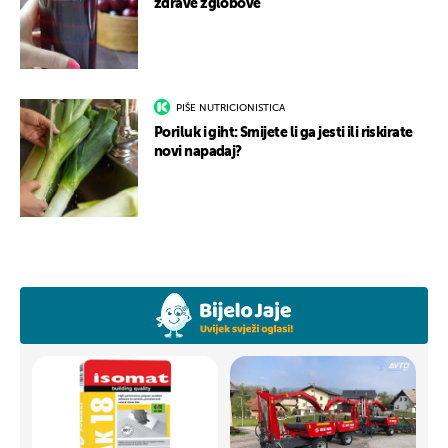
zdrave zglobove
PIŠE NUTRICIONISTICA
Poriluk i giht: Smijete li ga jesti ili riskirate
novi napadaj?