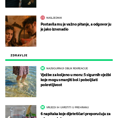
NASLJEDNIK
Postavila mu je važno pitanje, a odgovor ju
je jako iznenadio
ZDRAVLJE
NAJSIGURNIJI OBLIK REKREACIJE
Vježbe za koljeno u moru: 5 sigurnih vježbi
koje mogu smanjiti bol i poboljšati
pokretljivost
VRIJEDI IH UVRSTITI U PREHRANU
6 napitaka koje dijetetičari preporučuju za