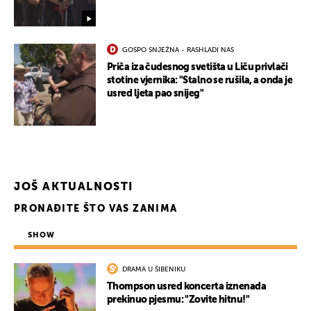
GOSPO SNJEŽNA - RASHLADI NAS
Priča iza čudesnog svetišta u Liču privlači
stotine vjernika: "Stalno se rušila, a onda je
usred ljeta pao snijeg"
JOŠ AKTUALNOSTI
PRONAĐITE ŠTO VAS ZANIMA
SHOW
DRAMA U ŠIBENIKU
Thompson usred koncerta iznenada
prekinuo pjesmu: "Zovite hitnu!"