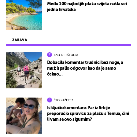
Među 100 najboljih plaža svijeta našla se i
jedna hrvatska
ZABAVA
KAO IZ PIŠTOLJA
Dobacila komentar trudnici bez noge, a
muž ispalio odgovor kao da je samo
čekao…
ŠTO KAŽETE?
Isključio komentare: Par iz Srbije
preporučio spravicu za plažu s Temua, čini
li vam se ovo sigurnim?