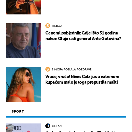
HEROJ
General pobjednik: Gdje i što 31 godinu
nakon Oluje radi general Ante Gotovina?
S MORA POSLALA POZDRAVE
Vruće, vruće! Nives Celzijus u vatrenom
kupaćem malo je toga prepustila mašti
SPORT
ODLAZI