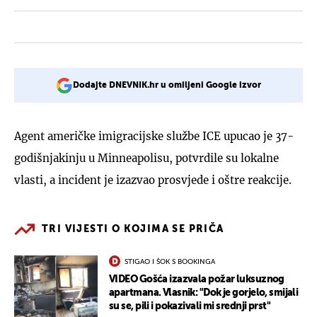
Dodajte DNEVNIK.hr u omiljeni Google izvor
Agent američke imigracijske službe ICE upucao je 37-
godišnjakinju u Minneapolisu, potvrdile su lokalne
vlasti, a incident je izazvao prosvjede i oštre reakcije.
TRI VIJESTI O KOJIMA SE PRIČA
STIGAO I ŠOK S BOOKINGA
VIDEO Gošća izazvala požar luksuznog
apartmana. Vlasnik: "Dok je gorjelo, smijali
su se, pili i pokazivali mi srednji prst"