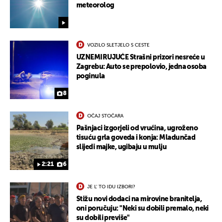
meteorolog
VOZILO SLETJELO S CESTE
UZNEMIRUJUĆE Strašni prizori nesreće u
Zagrebu: Auto se prepolovio, jedna osoba
poginula
8
OČAJ STOČARA
Pašnjaci izgorjeli od vrućina, ugroženo
tisuću grla goveda i konja: Mladunčad
slijedi majke, ugibaju u mulju
2:21
6
JE L' TO IDU IZBORI?
Stižu novi dodaci na mirovine branitelja,
oni poručuju: "Neki su dobili premalo, neki
su dobili previše"