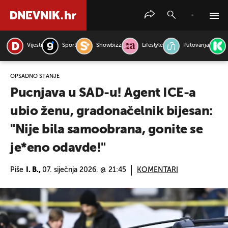
Vijesti
Sport
Showbizz
Lifestyle
Putovanja
PRETRAŽITE VIJESTI
OPSADNO STANJE
Pucnjava u SAD-u! Agent ICE-a
ubio ženu, gradonačelnik bijesan:
"Nije bila samoobrana, gonite se
je*eno odavde!"
Piše
I. B.,
07. siječnja 2026. @ 21:45
KOMENTARI