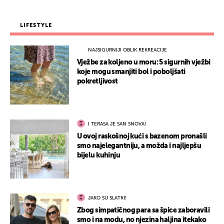
LIFESTYLE
NAJSIGURNIJI OBLIK REKREACIJE
Vježbe za koljeno u moru: 5 sigurnih vježbi
koje mogu smanjiti bol i poboljšati
pokretljivost
I TERASA JE SAN SNOVA!
U ovoj raskošnoj kući s bazenom pronašli
smo najelegantniju, a možda i najljepšu
bijelu kuhinju
JAKO SU SLATKI!
Zbog simpatičnog para sa špice zaboravili
smo i na modu, no njezina haljina itekako