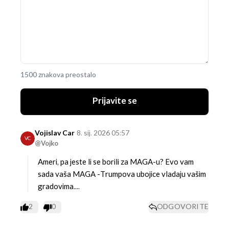
1500 znakova preostalo
Prijavite se
Vojislav Car
8. sij. 2026 05:57
VC
@Vojko
Ameri, pa jeste li se borili za MAGA-u? Evo vam
sada vaša MAGA -Trumpova ubojice vladaju vašim
gradovima....
2
0
ODGOVORITE