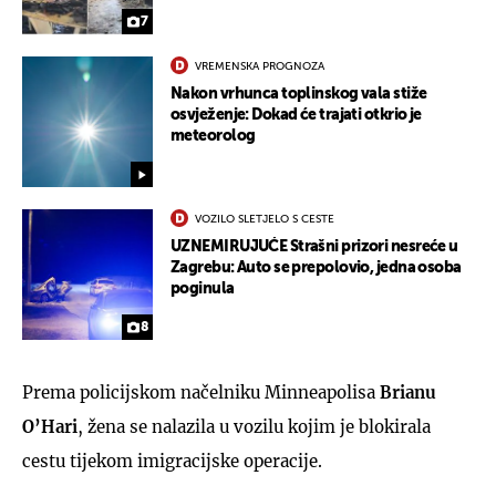
7
VREMENSKA PROGNOZA
Nakon vrhunca toplinskog vala stiže
osvježenje: Dokad će trajati otkrio je
meteorolog
VOZILO SLETJELO S CESTE
UZNEMIRUJUĆE Strašni prizori nesreće u
Zagrebu: Auto se prepolovio, jedna osoba
poginula
8
Prema policijskom načelniku Minneapolisa
Brianu
O’Hari
, žena se nalazila u vozilu kojim je blokirala
cestu tijekom imigracijske operacije.