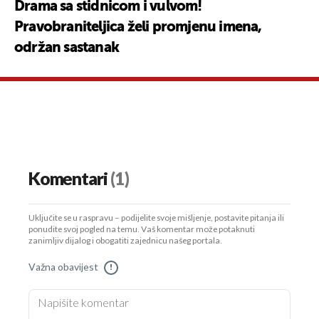
Drama sa stidnicom i vulvom!
Pravobraniteljica želi promjenu imena,
održan sastanak
Komentari
(1)
Uključite se u raspravu – podijelite svoje mišljenje, postavite pitanja ili
ponudite svoj pogled na temu. Vaš komentar može potaknuti
zanimljiv dijalog i obogatiti zajednicu našeg portala.
Važna obavijest
!