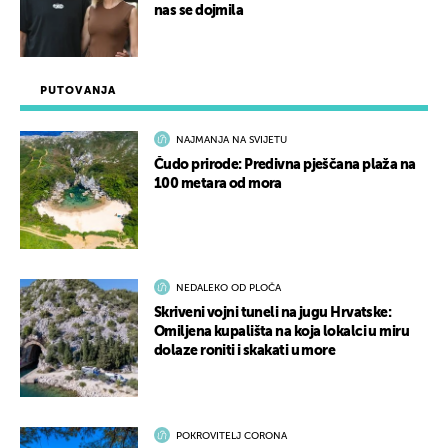
nas se dojmila
PUTOVANJA
NAJMANJA NA SVIJETU
Čudo prirode: Predivna pješčana plaža na
100 metara od mora
NEDALEKO OD PLOČA
Skriveni vojni tuneli na jugu Hrvatske:
Omiljena kupališta na koja lokalci u miru
dolaze roniti i skakati u more
POKROVITELJ CORONA