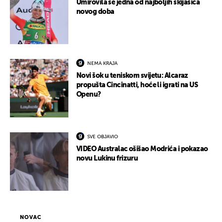
Umirovila se jedna od najboljih skijašica
novog doba
NEMA KRAJA
Novi šok u teniskom svijetu: Alcaraz
propušta Cincinatti, hoće li igrati na US
Openu?
SVE OBJAVIO
VIDEO Australac ošišao Modrića i pokazao
novu Lukinu frizuru
NOVAC