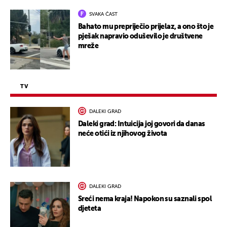
SVAKA ČAST
Bahato mu prepriječio prijelaz, a ono što je
pješak napravio oduševilo je društvene
mreže
TV
DALEKI GRAD
Daleki grad: Intuicija joj govori da danas
neće otići iz njihovog života
DALEKI GRAD
Sreći nema kraja! Napokon su saznali spol
djeteta