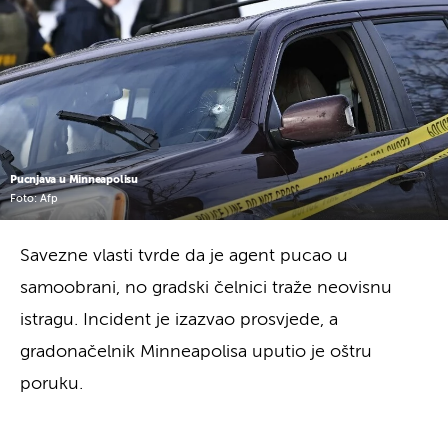
Pucnjava u Minneapolisu
Foto: Afp
Savezne vlasti tvrde da je agent pucao u
samoobrani, no gradski čelnici traže neovisnu
istragu. Incident je izazvao prosvjede, a
gradonačelnik Minneapolisa uputio je oštru
poruku.