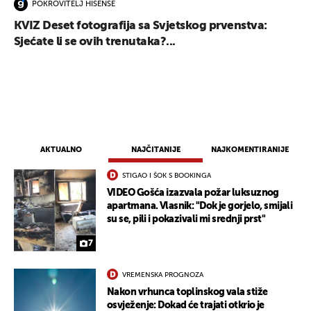
POKROVITELJ HISENSE
KVIZ Deset fotografija sa Svjetskog prvenstva:
Sjećate li se ovih trenutaka?...
AKTUALNO
NAJČITANIJE
NAJKOMENTIRANIJE
STIGAO I ŠOK S BOOKINGA
VIDEO Gošća izazvala požar luksuznog
apartmana. Vlasnik: "Dok je gorjelo, smijali
su se, pili i pokazivali mi srednji prst"
7
VREMENSKA PROGNOZA
Nakon vrhunca toplinskog vala stiže
osvježenje: Dokad će trajati otkrio je