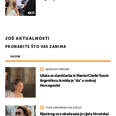
22
JOŠ AKTUALNOSTI
PRONAĐITE ŠTO VAS ZANIMA
SHOW
BAJKOVITI PRIZORI
Udala se slastičarka iz MasterChefa! Svom
Argentincu izrekla je "da" u rodnoj
Hercegovini
ČUVA USPOMENU NA NJEGA
Njezinog oca obožavala je cijela Hrvatska!