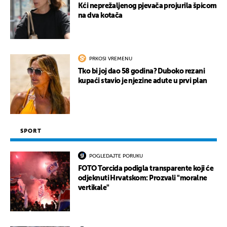
Kći neprežaljenog pjevača projurila špicom
na dva kotača
UKLJUČITE NOTIFIKACIJE
PRKOSI VREMENU
Tko bi joj dao 58 godina? Duboko rezani
kupaći stavio je njezine adute u prvi plan
SPORT
POGLEDAJTE PORUKU
FOTO Torcida podigla transparente koji će
odjeknuti Hrvatskom: Prozvali "moralne
vertikale"