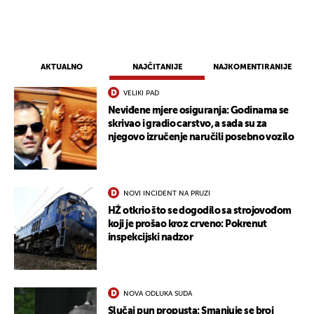
AKTUALNO
NAJČITANIJE
NAJKOMENTIRANIJE
VELIKI PAD
Neviđene mjere osiguranja: Godinama se
skrivao i gradio carstvo, a sada su za
njegovo izručenje naručili posebno vozilo
NOVI INCIDENT NA PRUZI
HŽ otkrio što se dogodilo sa strojovođom
koji je prošao kroz crveno: Pokrenut
inspekcijski nadzor
NOVA ODLUKA SUDA
Slučaj pun propusta: Smanjuje se broj