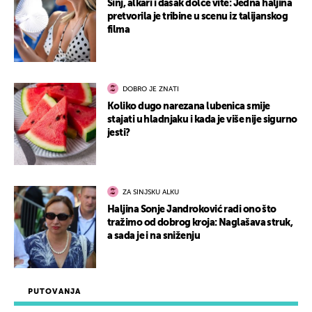
Sinj, alkari i dašak dolce vite: Jedna haljina
pretvorila je tribine u scenu iz talijanskog
filma
DOBRO JE ZNATI
Koliko dugo narezana lubenica smije
stajati u hladnjaku i kada je više nije sigurno
jesti?
ZA SINJSKU ALKU
Haljina Sonje Jandroković radi ono što
tražimo od dobrog kroja: Naglašava struk,
a sada je i na sniženju
PUTOVANJA