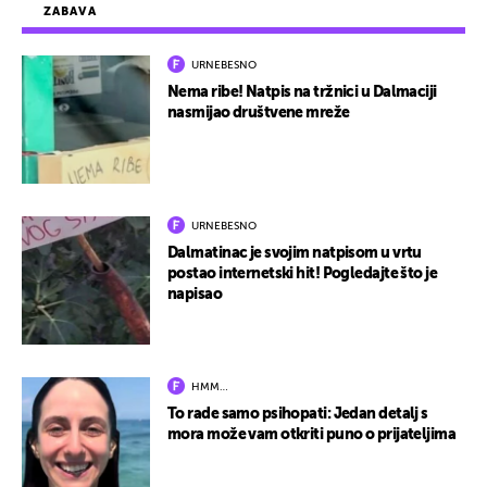
ZABAVA
URNEBESNO
Nema ribe! Natpis na tržnici u Dalmaciji
nasmijao društvene mreže
URNEBESNO
Dalmatinac je svojim natpisom u vrtu
postao internetski hit! Pogledajte što je
napisao
HMM…
To rade samo psihopati: Jedan detalj s
mora može vam otkriti puno o prijateljima