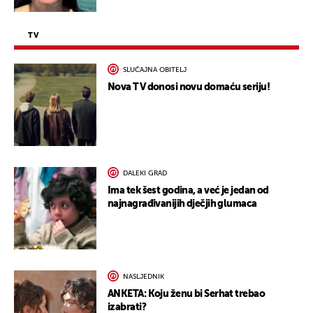
TV
SLUČAJNA OBITELJ
Nova TV donosi novu domaću seriju!
DALEKI GRAD
Ima tek šest godina, a već je jedan od
najnagrađivanijih dječjih glumaca
NASLJEDNIK
ANKETA: Koju ženu bi Serhat trebao
izabrati?