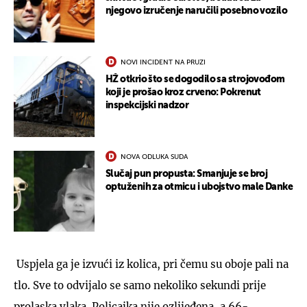
njegovo izručenje naručili posebno vozilo
NOVI INCIDENT NA PRUZI
HŽ otkrio što se dogodilo sa strojovođom
koji je prošao kroz crveno: Pokrenut
inspekcijski nadzor
NOVA ODLUKA SUDA
Slučaj pun propusta: Smanjuje se broj
optuženih za otmicu i ubojstvo male Danke
Uspjela ga je izvući iz kolica, pri čemu su oboje pali na
tlo. Sve to odvijalo se samo nekoliko sekundi prije
prolaska vlaka. Policajka nije ozlijeđena, a 66-