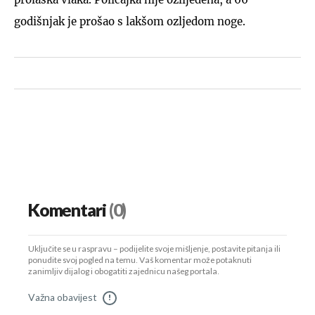
godišnjak je prošao s lakšom ozljedom noge.
Komentari
(0)
Uključite se u raspravu – podijelite svoje mišljenje, postavite pitanja ili
ponudite svoj pogled na temu. Vaš komentar može potaknuti
zanimljiv dijalog i obogatiti zajednicu našeg portala.
Važna obavijest
!