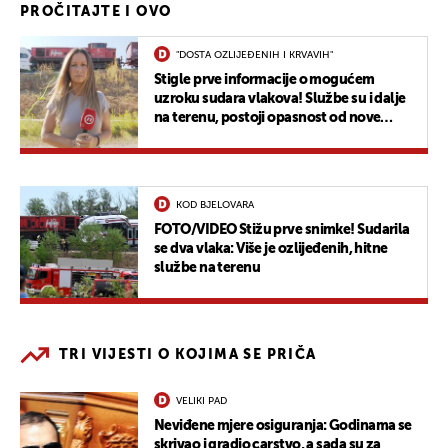
PROČITAJTE I OVO
"DOSTA OZLIJEĐENIH I KRVAVIH"
Stigle prve informacije o mogućem
uzroku sudara vlakova! Službe su i dalje
na terenu, postoji opasnost od nove
buktinje
KOD BJELOVARA
FOTO/VIDEO Stižu prve snimke! Sudarila
se dva vlaka: Više je ozlijeđenih, hitne
službe na terenu
TRI VIJESTI O KOJIMA SE PRIČA
VELIKI PAD
Neviđene mjere osiguranja: Godinama se
skrivao i gradio carstvo, a sada su za