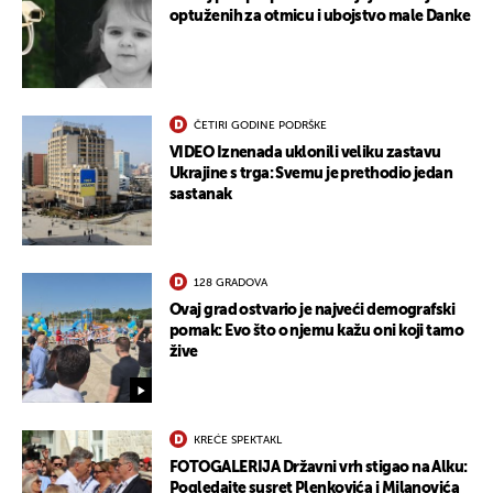
optuženih za otmicu i ubojstvo male Danke
ČETIRI GODINE PODRŠKE
VIDEO Iznenada uklonili veliku zastavu
Ukrajine s trga: Svemu je prethodio jedan
sastanak
128 GRADOVA
Ovaj grad ostvario je najveći demografski
pomak: Evo što o njemu kažu oni koji tamo
žive
KREĆE SPEKTAKL
FOTOGALERIJA Državni vrh stigao na Alku:
Pogledajte susret Plenkovića i Milanovića