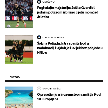
ODUŠEVIO
Pogledajte majstoriju: Joško Gvardiol
jednim potezom izbrisao cijelu momčad
Atletica
U SAMOJ ZAVRŠNICI
Šok na Poljudu: Istra spasila bod u
nadoknadi, Hajduk još uvijek bez pobjede u
HNL-u
NOVAC
KAMO BI OTIŠLI?
O preseljenju u inozemstvo razmišlja 9 od
10 Europljana