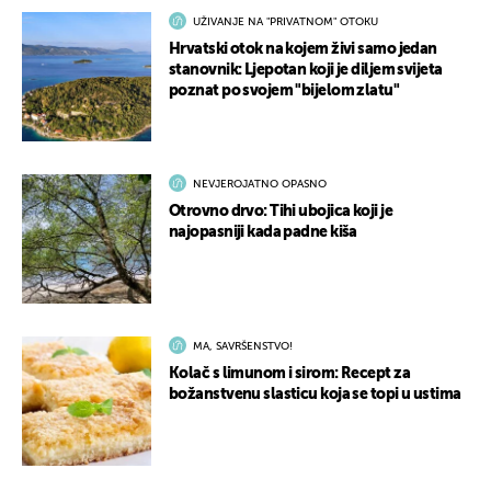
UŽIVANJE NA "PRIVATNOM" OTOKU
Hrvatski otok na kojem živi samo jedan
stanovnik: Ljepotan koji je diljem svijeta
poznat po svojem "bijelom zlatu"
NEVJEROJATNO OPASNO
Otrovno drvo: Tihi ubojica koji je
najopasniji kada padne kiša
MA, SAVRŠENSTVO!
Kolač s limunom i sirom: Recept za
božanstvenu slasticu koja se topi u ustima