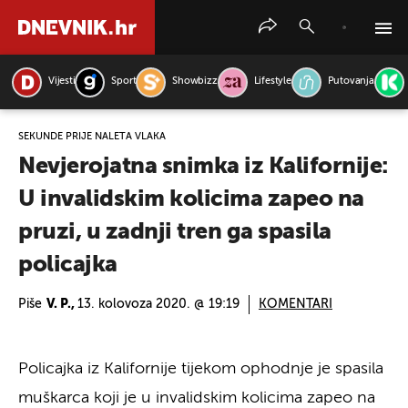
Vijesti
Sport
Showbizz
Lifestyle
Putovanja
PRETRAŽITE VIJESTI
SEKUNDE PRIJE NALETA VLAKA
Nevjerojatna snimka iz Kalifornije:
U invalidskim kolicima zapeo na
pruzi, u zadnji tren ga spasila
policajka
Piše
V. P.,
13. kolovoza 2020. @ 19:19
KOMENTARI
Policajka iz Kalifornije tijekom ophodnje je spasila
muškarca koji je u invalidskim kolicima zapeo na