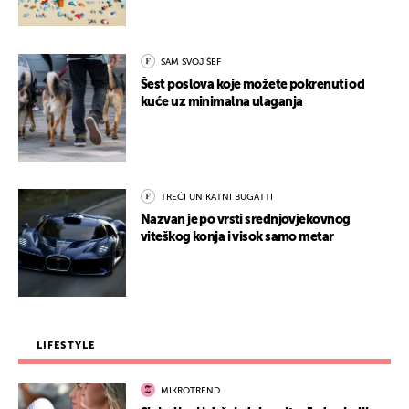
SAM SVOJ ŠEF
Šest poslova koje možete pokrenuti od
kuće uz minimalna ulaganja
TREĆI UNIKATNI BUGATTI
Nazvan je po vrsti srednjovjekovnog
viteškog konja i visok samo metar
LIFESTYLE
MIKROTREND