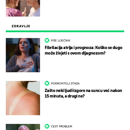
ZDRAVLJE
PIŠE LIJEČNIK
Fibrilacija atrija i prognoza: Koliko se dugo
može živjeti s ovom dijagnozom?
POKROVITELJ STADA
Zašto neki ljudi izgore na suncu već nakon
15 minuta, a drugi ne?
ČEST PROBLEM