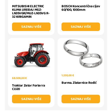
MITSUBISHI ELECTRIC
BOSCH Koncentrična cijev
KLIMA UREĐAJ MSZ-
60/100, 1000mm
LN35VGR/MUZ-LN35VG R-
32 KIRIGAMIN
SAZNAJ VIŠE
SAZNAJ VIŠE
1.330,00 €
68.500,00 €
Burma. Zlatarnice Rodić
Traktor Zetor Forterra
CL120
SAZNAJ VIŠE
SAZNAJ VIŠE