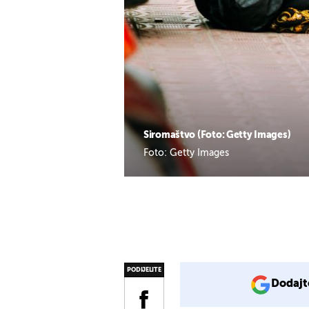
Siromaštvo (Foto: Getty Images)
Foto: Getty Images
PODIJELITE
Dodajt