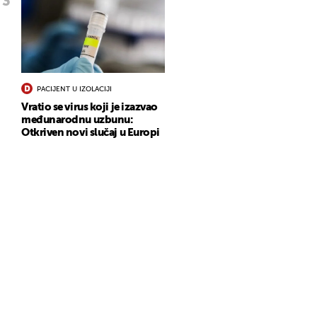
PACIJENT U IZOLACIJI
Vratio se virus koji je izazvao
međunarodnu uzbunu:
Otkriven novi slučaj u Europi