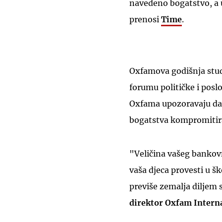
navedeno bogatstvo, a u
prenosi
Time
.
Oxfamova godišnja stud
forumu političke i posl
Oxfama upozoravaju da 
bogatstva kompromitira
"Veličina vašeg bankovn
vaša djeca provesti u ško
previše zemalja diljem 
direktor Oxfam Intern