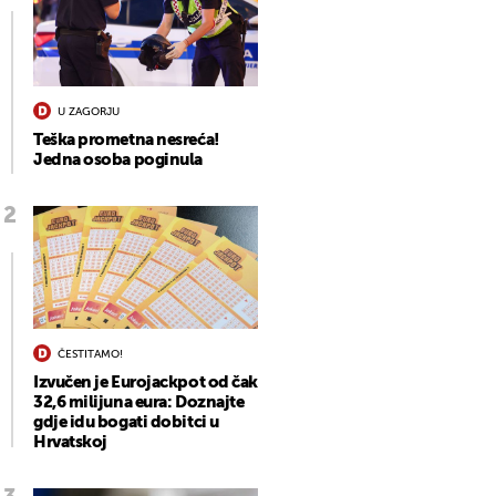
U ZAGORJU
Teška prometna nesreća!
Jedna osoba poginula
ČESTITAMO!
Izvučen je Eurojackpot od čak
32,6 milijuna eura: Doznajte
gdje idu bogati dobitci u
Hrvatskoj