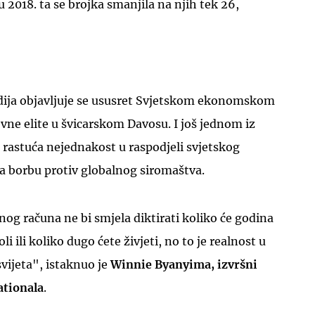
 2018. ta se brojka smanjila na njih tek 26,
ija objavljuje se ususret Svjetskom ekonomskom
ovne elite u švicarskom Davosu. I još jednom iz
rastuća nejednakost u raspodjeli svjetskog
 borbu protiv globalnog siromaštva.
og računa ne bi smjela diktirati koliko će godina
li ili koliko dugo ćete živjeti, no to je realnost u
svijeta", istaknuo je
Winnie Byanyima, izvršni
ationala
.