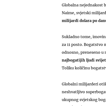
Globalna nejednakost bo
Naime, svjetski milijar
milijardi dolara po dan
Sukladno tome, imovina
za 11 posto. Bogatstvo m
odnosno, preneseno u 
najbogatijih ljudi svije
Toliku količinu bogatstva
Globalni milijarderi otiš
neshvatljivo superbogat
ukupnog svjetskog bogat