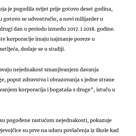
ja je pogodila svijet prije gotovo deset godina,
tu gotovo se udvostručio, a novi milijarder u
 drugi dan u periodu između 2017. i 2018. godine.
e korporacije imaju najmanje poreze u
etljeća, dodaje se u studiji.
avaju nejednakost smanjivanjem davanja
ge, poput zdravstva i obrazovanja s jedne strane
anjem korporacija i bogataša s druge", istuču u
e su pogođene rastućom nejednakosti, pokazuje
jevojčice su prve na udaru povlačenja iz škole kad