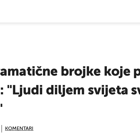
E VIJESTI
ramatične brojke koje 
 "Ljudi diljem svijeta sv
"
KOMENTARI