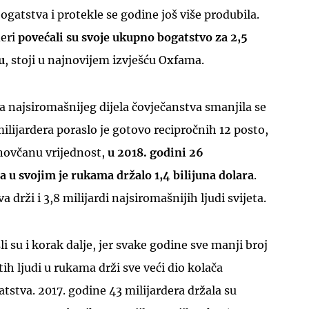
gatstva i protekle se godine još više produbila.
deri
povećali su svoje ukupno bogatstvo za 2,5
u
, stoji u najnovijem izvješću Oxfama.
 najsiromašnijeg dijela čovječanstva smanjila se
UKLJUČITE NOTIFIKACIJE
ilijardera poraslo je gotovo recipročnih 12 posto,
novčanu vrijednost,
u 2018. godini 26
ta u svojim je rukama držalo 1,4 bilijuna dolara
.
 drži i 3,8 milijardi najsiromašnijih ljudi svijeta.
li su i korak dalje, jer svake godine sve manji broj
ih ljudi u rukama drži sve veći dio kolača
stva. 2017. godine 43 milijardera držala su