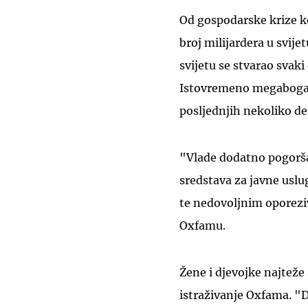
Od gospodarske krize ko
broj milijardera u svije
svijetu se stvarao svaki
Istovremeno megabogat
posljednjih nekoliko des
"Vlade dodatno pogorš
sredstava za javne uslu
te nedovoljnim oporeziv
Oxfamu.
Žene i djevojke najtež
istraživanje Oxfama. "D