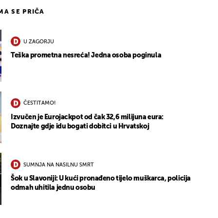
IMA SE PRIČA
U ZAGORJU
Teška prometna nesreća! Jedna osoba poginula
ČESTITAMO!
Izvučen je Eurojackpot od čak 32,6 milijuna eura:
Doznajte gdje idu bogati dobitci u Hrvatskoj
SUMNJA NA NASILNU SMRT
Šok u Slavoniji: U kući pronađeno tijelo muškarca, policija
odmah uhitila jednu osobu