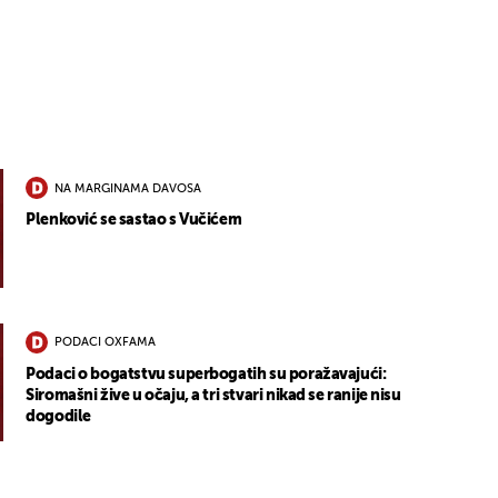
NA MARGINAMA DAVOSA
Plenković se sastao s Vučićem
PODACI OXFAMA
Podaci o bogatstvu superbogatih su poražavajući:
Siromašni žive u očaju, a tri stvari nikad se ranije nisu
dogodile