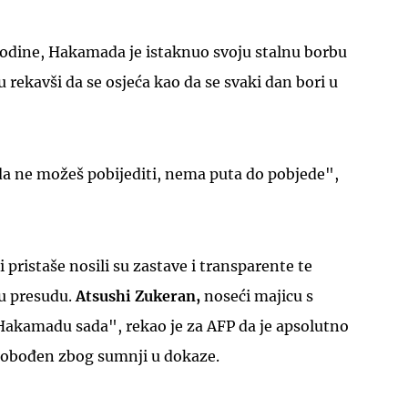
godine, Hakamada je istaknuo svoju stalnu borbu
 rekavši da se osjeća kao da se svaki dan bori u
a ne možeš pobijediti, nema puta do pobjede",
pristaše nosili su zastave i transparente te
ću presudu.
Atsushi Zukeran,
noseći majicu s
akamadu sada", rekao je za AFP da je apsolutno
slobođen zbog sumnji u dokaze.