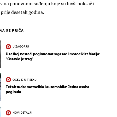
iv na ponovnom suđenju koje su bivši boksač i
i prije desetak godina.
IMA SE PRIČA
U ZAGORJU
U teškoj nesreći poginuo vatrogasac i motociklst Matija:
"Ostavio je trag"
OČEVID U TIJEKU
Težak sudar motocikla i automobila: Jedna osoba
poginula
NOVI DETALJI