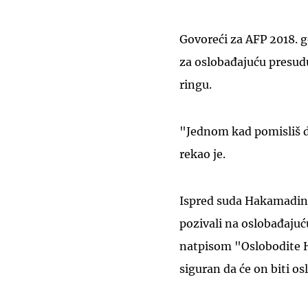
Govoreći za AFP 2018. 
za oslobađajuću presudu
ringu.
"Jednom kad pomisliš d
rekao je.
Ispred suda Hakamadini 
pozivali na oslobađaju
natpisom "Oslobodite H
siguran da će on biti o