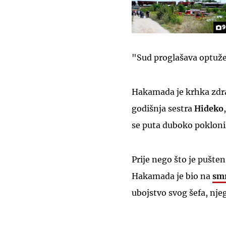
9
"Sud proglašava optuže
Hakamada je krhka zdrav
godišnja sestra
Hideko
se puta duboko poklonila
Prije nego što je pušte
Hakamada je bio na
smr
ubojstvo svog šefa, nje