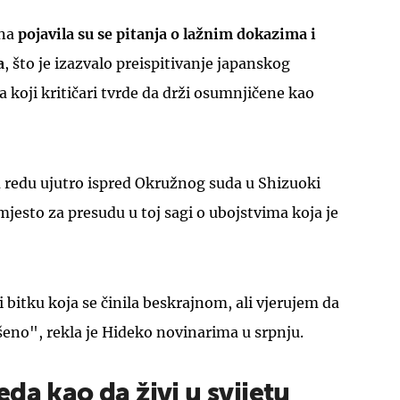
ina
pojavila su se pitanja o lažnim dokazima i
a
, što je izazvalo preispitivanje japanskog
 koji kritičari tvrde da drži osumnjičene kao
UKLJUČITE NOTIFIKACIJE
 u redu ujutro ispred Okružnog suda u Shizuoki
mjesto za presudu u toj sagi o ubojstvima koja je
 bitku koja se činila beskrajnom, ali vjerujem da
ešeno", rekla je Hideko novinarima u srpnju.
da kao da živi u svijetu