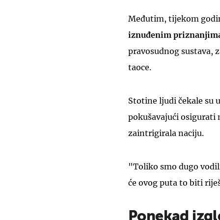
Međutim, tijekom god
iznuđenim priznanjim
pravosudnog sustava, za
taoce.
Stotine ljudi čekale su
pokušavajući osigurati 
zaintrigirala naciju.
"Toliko smo dugo vodili
će ovog puta to biti rij
Ponekad izgle