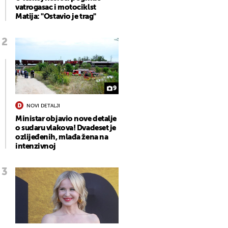
vatrogasac i motociklst
Matija: "Ostavio je trag"
9
NOVI DETALJI
Ministar objavio nove detalje
o sudaru vlakova! Dvadeset je
ozlijeđenih, mlađa žena na
intenzivnoj