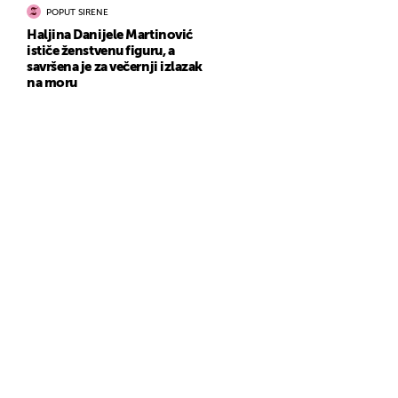
POPUT SIRENE
Haljina Danijele Martinović
ističe ženstvenu figuru, a
savršena je za večernji izlazak
na moru