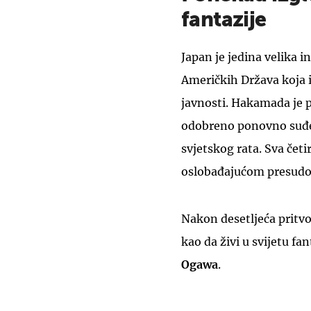
fantazije
Japan je jedina velika 
Američkih Država koja 
javnosti. Hakamada je p
odobreno ponovno suđe
svjetskog rata. Sva četi
oslobađajućom presud
Nakon desetljeća pritv
kao da živi u svijetu fa
Ogawa
.