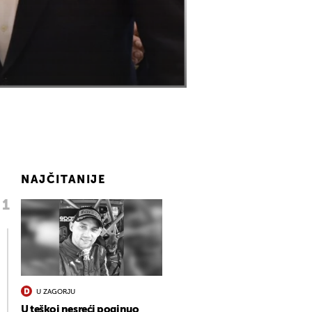
NAJČITANIJE
U ZAGORJU
U teškoj nesreći poginuo