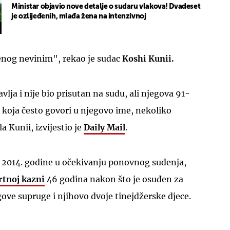
Ministar objavio nove detalje o sudaru vlakova! Dvadeset
je ozlijeđenih, mlađa žena na intenzivnoj
nog nevinim", rekao je sudac
Koshi Kunii.
lja i nije bio prisutan na sudu, ali njegova 91-
, koja često govori u njegovo ime, nekoliko
 Kunii, izvijestio je
Daily Mail
.
n 2014. godine u očekivanju ponovnog suđenja,
tnoj kazni
46 godina nakon što je osuđen za
gove supruge i njihovo dvoje tinejdžerske djece.