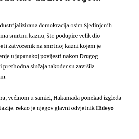
industrijalizirana demokracija osim Sjedinjenih
ima smrtnu kaznu, što podupire velik dio
eti zatvorenik na smrtnoj kazni kojem je
nje u japanskoj povijesti nakon Drugog
ri prethodna slučaja također su završila
om.
ora, većinom u samici, Hakamada ponekad izgleda
ntazije, rekao je njegov glavni odvjetnik
Hideyo