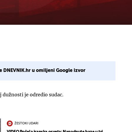
e DNEVNIK.hr u omiljeni Google izvor
 dužnosti je odredio sudac.
ŽESTOKI UDARI
VIDEO Počela iranska osveta: Napadnute baze u tri