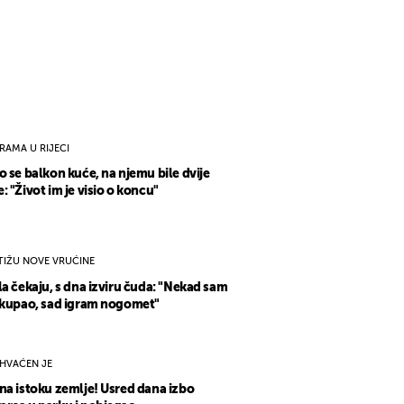
RAMA U RIJECI
o se balkon kuće, na njemu bile dvije
: "Život im je visio o koncu"
TIŽU NOVE VRUĆINE
la čekaju, s dna izviru čuda: "Nekad sam
 kupao, sad igram nogomet"
HVAĆEN JE
na istoku zemlje! Usred dana izbo