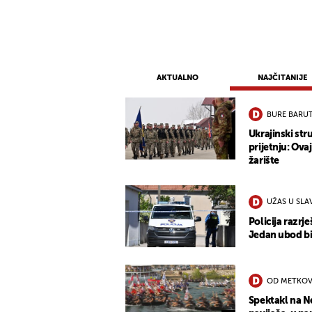
AKTUALNO
NAJČITANIJE
BURE BARU
Ukrajinski st
prijetnju: Ova
žarište
UŽAS U SL
Policija razrje
Jedan ubod bio
OD METKOV
Spektakl na N