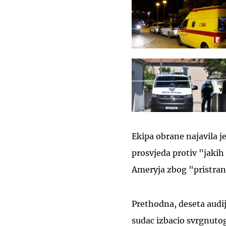
Ekipa obrane najavila j
prosvjeda protiv "jakih
Ameryja zbog "pristran
Prethodna, deseta audij
sudac izbacio svrgnutog