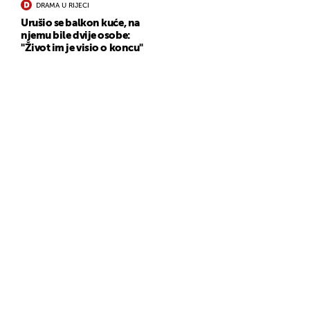
DRAMA U RIJECI
Urušio se balkon kuće, na
njemu bile dvije osobe:
"Život im je visio o koncu"