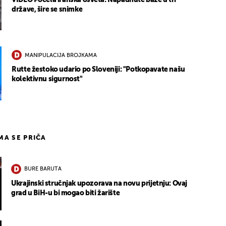
države, šire se snimke
MANIPULACIJA BROJKAMA
Rutte žestoko udario po Sloveniji: "Potkopavate našu
kolektivnu sigurnost"
IMA SE PRIČA
BURE BARUTA
Ukrajinski stručnjak upozorava na novu prijetnju: Ovaj
grad u BiH-u bi mogao biti žarište