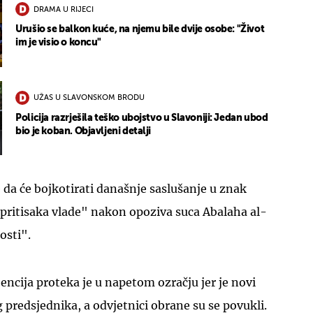
DRAMA U RIJECI
Urušio se balkon kuće, na njemu bile dvije osobe: "Život
im je visio o koncu"
UŽAS U SLAVONSKOM BRODU
Policija razrješila teško ubojstvo u Slavoniji: Jedan ubod
bio je koban. Objavljeni detalji
e da će bojkotirati današnje saslušanje u znak
 pritisaka vlade" nakon opoziva suca Abalaha al-
osti".
encija proteka je u napetom ozračju jer je novi
 predsjednika, a odvjetnici obrane su se povukli.