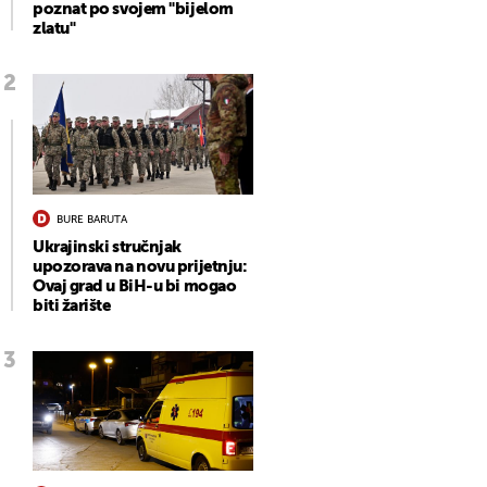
poznat po svojem "bijelom
zlatu"
BURE BARUTA
Ukrajinski stručnjak
upozorava na novu prijetnju:
Ovaj grad u BiH-u bi mogao
biti žarište