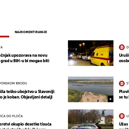
NAJKOMENTIRANIJE
TA
D
ručnjak upozorava na novu
Uruši
j grad u BiH-u bi mogao biti
osobe
AVONSKOM BRODU
S
šila teško ubojstvo u Slavoniji:
Plovi
 je koban. Objavljeni detalji
se tu
IĆA DO PLOČA
U
eretvi okupio desetke tisuća
Užas 