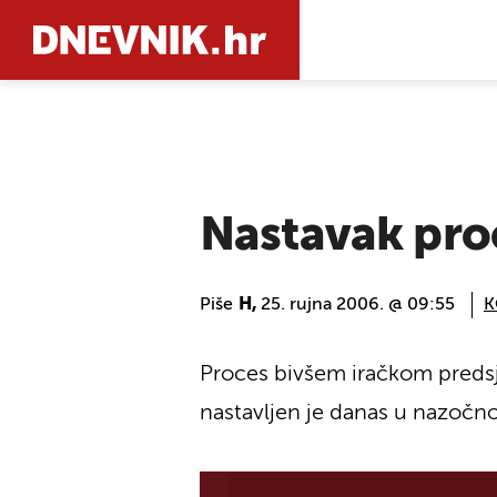
PRETRAŽIT
Nastavak pro
Piše
H,
25. rujna 2006. @ 09:55
K
Proces bivšem iračkom preds
nastavljen je danas u nazočno