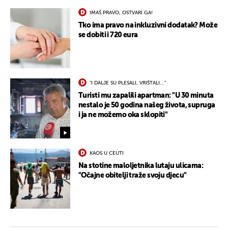
IMAŠ PRAVO, OSTVARI GA!
Tko ima pravo na inkluzivni dodatak? Može
se dobiti i 720 eura
"I DALJE SU PLESALI, VRIŠTALI..."
Turisti mu zapalili apartman: "U 30 minuta
nestalo je 50 godina našeg života, supruga
i ja ne možemo oka sklopiti"
KAOS U CEUTI
Na stotine maloljetnika lutaju ulicama:
"Očajne obitelji traže svoju djecu"