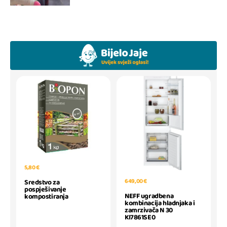
5,80 €
649,00 €
Sredstvo za
pospješivanje
NEFF ugradbena
kompostiranja
kombinacija hladnjaka i
zamrzivača N 30
KI7861SE0