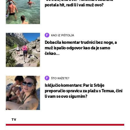
postala hit, radi li i vaš muž ovo?
KAO IZ PIŠTOLJA
Dobacila komentar trudnici bez noge, a
muž ispalio odgovor kao da je samo
čekao…
ŠTO KAŽETE?
Isključio komentare: Par iz Srbije
preporučio spravicu za plažu s Temua, čini
li vam se ovo sigurnim?
TV