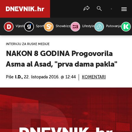
Vijesti
Sport
Showbizz
Lifestyle
Putovanja
PRETRAŽITE VIJESTI
INTERVJU ZA RUSKE MEDIJE
NAKON 8 GODINA Progovorila
Asma al Asad, "prva dama pakla"
Piše
I.D.,
22. listopada 2016. @ 12:44
KOMENTARI