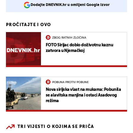
Dodajte DNEVNIK.hr u omiljeni Google izvor
PROČITAJTE I OVO
ZBOG RATNIH ZLOČINA
FOTO Sirijac dobio doživotnu kaznu
zatvora u Njemačkoj
POBUNA PROTIV POBUNE
Nova sirijska vlast na mukama: Pobunila
se alavitska manjina i ostaci Asadovog
režima
TRI VIJESTI O KOJIMA SE PRIČA