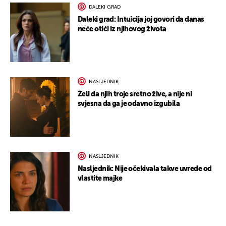
DALEKI GRAD
Daleki grad: Intuicija joj govori da danas
neće otići iz njihovog života
NASLJEDNIK
Želi da njih troje sretno žive, a nije ni
svjesna da ga je odavno izgubila
NASLJEDNIK
Nasljednik: Nije očekivala takve uvrede od
vlastite majke