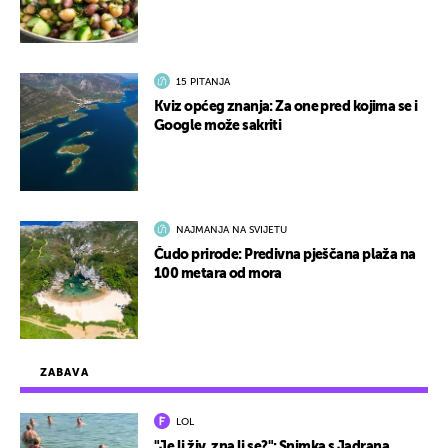
15 PITANJA
Kviz općeg znanja: Za one pred kojima se i
Google može sakriti
NAJMANJA NA SVIJETU
Čudo prirode: Predivna pješčana plaža na
100 metara od mora
ZABAVA
LOL
"Je li živ, zna li se?": Snimka s Jadrana