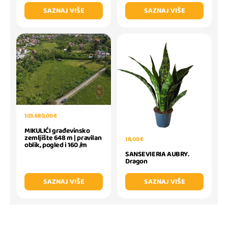
SAZNAJ VIŠE
SAZNAJ VIŠE
103.680,00 €
MIKULIĆI građevinsko
zemljište 648 m | pravilan
18,00 €
oblik, pogled i 160 /m
SANSEVIERIA AUBRY.
Dragon
SAZNAJ VIŠE
SAZNAJ VIŠE