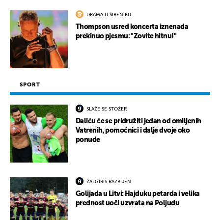
DRAMA U ŠIBENIKU
Thompson usred koncerta iznenada
prekinuo pjesmu: "Zovite hitnu!"
SPORT
SLAŽE SE STOŽER
Daliću će se pridružiti jedan od omiljenih
Vatrenih, pomoćnici i dalje dvoje oko
ponude
ŽALGIRIS RAZBIJEN
Golijada u Litvi: Hajduku petarda i velika
prednost uoči uzvrata na Poljudu