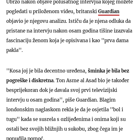
Ubrzo nakon objave polusatnog intervjua kojeg možete
pogledati u priloženom videu, britanski
Guardian
objavio je njegovu analizu. Ističu da je njena odluka da
pristane na intervju nakon osam godina tišine izazvala
fascinaciju ženom koja je opisivana i kao ''prva dama
pakla''.
''Kosa joj je bila decentno uređena,
šminka je bila bez
pogreške i diskretna
. Ton Asme al Asad bio je također
besprijekoran dok je davala svoj prvi televizijski
intervju u osam godina'', piše Guardian. Blagim
londonskim naglaskom rekla je da je osjetila ''bol i
tugu'' kada se susrela s ozlijeđenima i onima koji su
ostali bez svojih bližnjih u sukobu, zbog čega im je
ponudila pomoć.