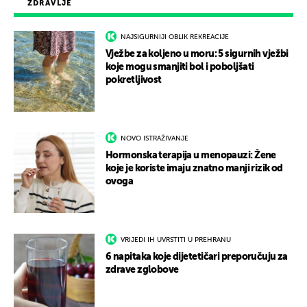
ZDRAVLJE
NAJSIGURNIJI OBLIK REKREACIJE
Vježbe za koljeno u moru: 5 sigurnih vježbi
koje mogu smanjiti bol i poboljšati
pokretljivost
NOVO ISTRAŽIVANJE
Hormonska terapija u menopauzi: Žene
koje je koriste imaju znatno manji rizik od
ovoga
VRIJEDI IH UVRSTITI U PREHRANU
6 napitaka koje dijetetičari preporučuju za
zdrave zglobove