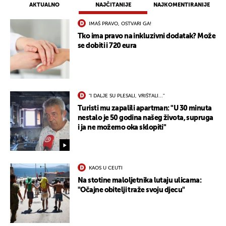
AKTUALNO
NAJČITANIJE
NAJKOMENTIRANIJE
IMAŠ PRAVO, OSTVARI GA!
Tko ima pravo na inkluzivni dodatak? Može
se dobiti i 720 eura
"I DALJE SU PLESALI, VRIŠTALI..."
Turisti mu zapalili apartman: "U 30 minuta
nestalo je 50 godina našeg života, supruga
i ja ne možemo oka sklopiti"
KAOS U CEUTI
Na stotine maloljetnika lutaju ulicama:
"Očajne obitelji traže svoju djecu"