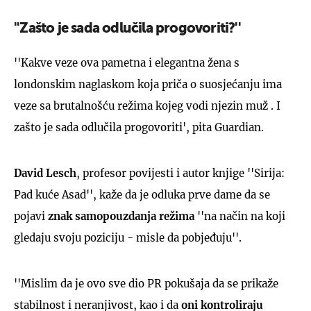
''Zašto je sada odlučila progovoriti?''
''Kakve veze ova pametna i elegantna žena s
londonskim naglaskom koja priča o suosjećanju ima
veze sa brutalnošću režima kojeg vodi njezin muž . I
zašto je sada odlučila progovoriti', pita Guardian.
David Lesch
, profesor povijesti i autor knjige ''Sirija:
Pad kuće Asad'', kaže da je odluka prve dame da se
pojavi
znak samopouzdanja režima
''na način na koji
gledaju svoju poziciju - misle da pobjeđuju''.
''Mislim da je ovo sve dio PR pokušaja da se prikaže
stabilnost i neranjivost, kao i da
oni kontroliraju