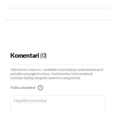
Komentari
(0)
Uključite se u raspravu – podijelite svoje mišljenje, postavite pitanja ili
ponudite svoj pogled na temu. Vaš komentar može potaknuti
zanimljiv dijalog i obogatiti zajednicu našeg portala.
Važna obavijest
!