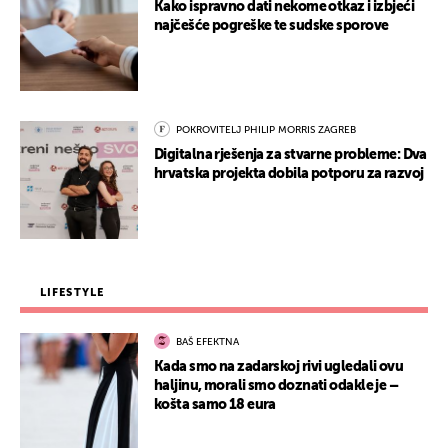
Kako ispravno dati nekome otkaz i izbjeći
najčešće pogreške te sudske sporove
POKROVITELJ PHILIP MORRIS ZAGREB
Digitalna rješenja za stvarne probleme: Dva
hrvatska projekta dobila potporu za razvoj
LIFESTYLE
BAŠ EFEKTNA
Kada smo na zadarskoj rivi ugledali ovu
haljinu, morali smo doznati odakle je –
košta samo 18 eura