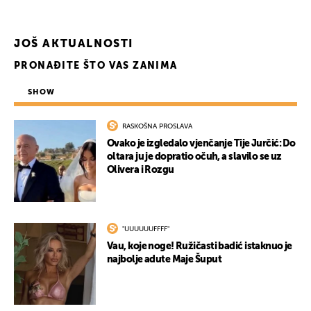
JOŠ AKTUALNOSTI
PRONAĐITE ŠTO VAS ZANIMA
SHOW
RASKOŠNA PROSLAVA
Ovako je izgledalo vjenčanje Tije Jurčić: Do
oltara ju je dopratio očuh, a slavilo se uz
Olivera i Rozgu
"UUUUUUFFFF"
Vau, koje noge! Ružičasti badić istaknuo je
najbolje adute Maje Šuput