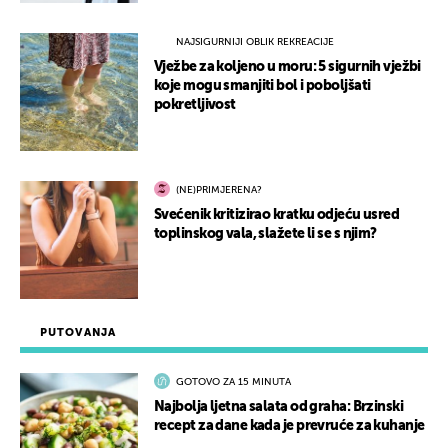
NAJSIGURNIJI OBLIK REKREACIJE
Vježbe za koljeno u moru: 5 sigurnih vježbi
koje mogu smanjiti bol i poboljšati
pokretljivost
(NE)PRIMJERENA?
Svećenik kritizirao kratku odjeću usred
toplinskog vala, slažete li se s njim?
PUTOVANJA
GOTOVO ZA 15 MINUTA
Najbolja ljetna salata od graha: Brzinski
recept za dane kada je prevruće za kuhanje