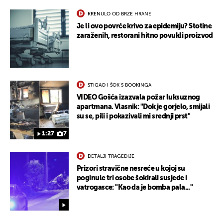
KRENULO OD BRZE HRANE
Je li ovo povrće krivo za epidemiju? Stotine
zaraženih, restorani hitno povukli proizvod
STIGAO I ŠOK S BOOKINGA
VIDEO Gošća izazvala požar luksuznog
apartmana. Vlasnik: "Dok je gorjelo, smijali
su se, pili i pokazivali mi srednji prst"
1:27
7
DETALJI TRAGEDIJE
Prizori stravične nesreće u kojoj su
poginule tri osobe šokirali susjede i
vatrogasce: "Kao da je bomba pala..."