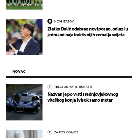
NOVI IZAZOV
Zlatko Dalić odabrao novi posao, odlazi u
jednu od najatraktivnijih zemalja svijeta
NOVAC
TREĆI UNIKATNI BUGATTI
Nazvan je po vrsti srednjovjekovnog
viteškog konja i visok samo metar
ZA POSLODAVCE