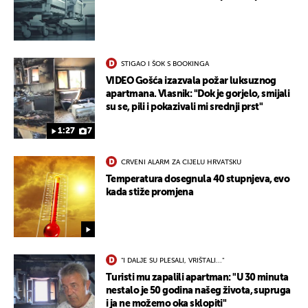
UKLJUČITE NOTIFIKACIJE
STIGAO I ŠOK S BOOKINGA
VIDEO Gošća izazvala požar luksuznog
apartmana. Vlasnik: "Dok je gorjelo, smijali
su se, pili i pokazivali mi srednji prst"
1:27
7
CRVENI ALARM ZA CIJELU HRVATSKU
Temperatura dosegnula 40 stupnjeva, evo
kada stiže promjena
"I DALJE SU PLESALI, VRIŠTALI..."
Turisti mu zapalili apartman: "U 30 minuta
nestalo je 50 godina našeg života, supruga
i ja ne možemo oka sklopiti"