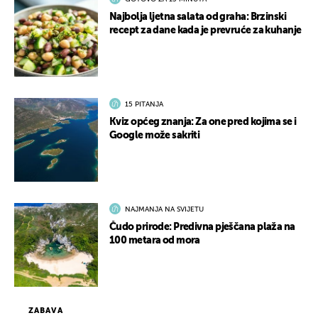
Najbolja ljetna salata od graha: Brzinski
recept za dane kada je prevruće za kuhanje
15 PITANJA
Kviz općeg znanja: Za one pred kojima se i
Google može sakriti
NAJMANJA NA SVIJETU
Čudo prirode: Predivna pješčana plaža na
100 metara od mora
ZABAVA