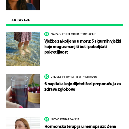
ZDRAVLJE
NAJSIGURNIJI OBLIK REKREACIJE
Vježbe za koljeno u moru: 5 sigurnih vježbi
koje mogu smanjiti bol i poboljšati
pokretljivost
VRIJEDI IH UVRSTITI U PREHRANU
6 napitaka koje dijetetičari preporučuju za
zdrave zglobove
NOVO ISTRAŽIVANJE
Hormonska terapija u menopauzi: Žene