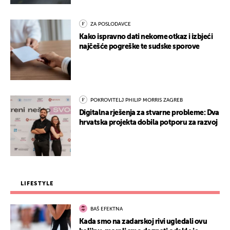
ZA POSLODAVCE
Kako ispravno dati nekome otkaz i izbjeći
najčešće pogreške te sudske sporove
POKROVITELJ PHILIP MORRIS ZAGREB
Digitalna rješenja za stvarne probleme: Dva
hrvatska projekta dobila potporu za razvoj
LIFESTYLE
BAŠ EFEKTNA
Kada smo na zadarskoj rivi ugledali ovu