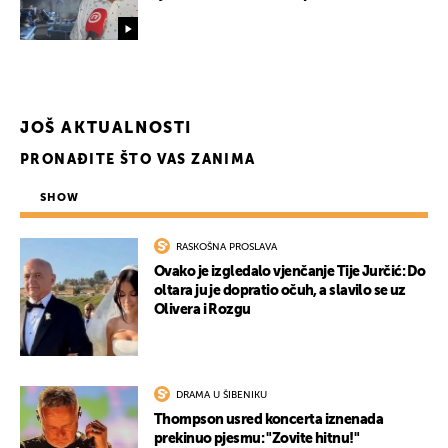
JOŠ AKTUALNOSTI
PRONAĐITE ŠTO VAS ZANIMA
SHOW
RASKOŠNA PROSLAVA
Ovako je izgledalo vjenčanje Tije Jurčić: Do
oltara ju je dopratio očuh, a slavilo se uz
Olivera i Rozgu
DRAMA U ŠIBENIKU
Thompson usred koncerta iznenada
prekinuo pjesmu: "Zovite hitnu!"