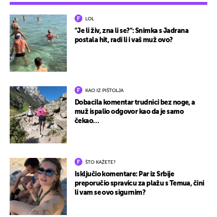
LOL
"Je li živ, zna li se?": Snimka s Jadrana
postala hit, radi li i vaš muž ovo?
KAO IZ PIŠTOLJA
Dobacila komentar trudnici bez noge, a
muž ispalio odgovor kao da je samo
čekao…
ŠTO KAŽETE?
Isključio komentare: Par iz Srbije
preporučio spravicu za plažu s Temua, čini
li vam se ovo sigurnim?