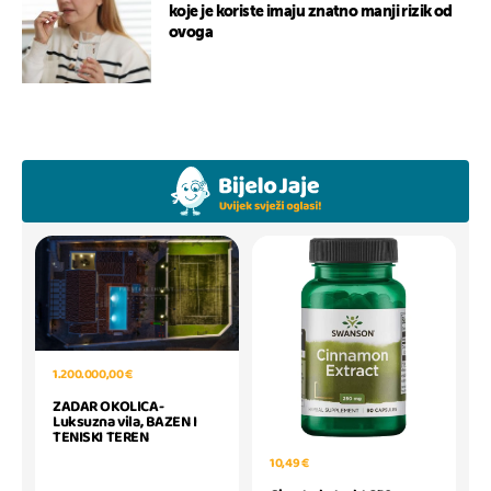
koje je koriste imaju znatno manji rizik od
ovoga
1.200.000,00 €
ZADAR OKOLICA-
Luksuzna vila, BAZEN I
TENISKI TEREN
10,49 €