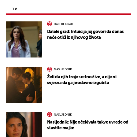
TV
DALEKI GRAD
Daleki grad: Intuicija joj govori da danas
neće otići iz njihovog života
NASLJEDNIK
Želi da njih troje sretno žive, a nije ni
svjesna da ga je odavno izgubila
NASLJEDNIK
Nasljednik: Nije očekivala takve uvrede od
vlastite majke