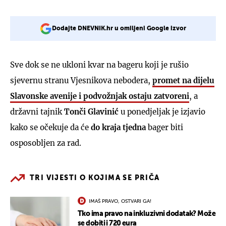
Dodajte DNEVNIK.hr u omiljeni Google izvor
Sve dok se ne ukloni kvar na bageru koji je rušio
sjevernu stranu Vjesnikova nebodera,
promet na dijelu
Slavonske avenije i podvožnjak ostaju zatvoreni
, a
državni tajnik
Tonči Glavinić
u ponedjeljak je izjavio
kako se očekuje da će
do kraja tjedna
bager biti
osposobljen za rad.
TRI VIJESTI O KOJIMA SE PRIČA
IMAŠ PRAVO, OSTVARI GA!
Tko ima pravo na inkluzivni dodatak? Može
se dobiti i 720 eura