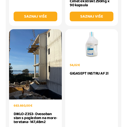
Cimet ekstrakt 250mg x
90 kapsula
SAZNAJ VIŠE
SAZNAJ VIŠE
54,02 €
GIGASEPT INSTRU AF 2l
663.660,00 €
DIKLO-Z3S3- Dvosoban
stan s pogledom na more-
teretana- 147,48m2