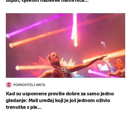
usput, tijekom nabavke namirnica...
POKROVITELJ WATA
Kad su uspomene previše dobre za samo jedno
gledanje: Mali uređaj koji je još jednom oživio
trenutke s ple...