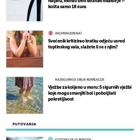
haljinu, morali smo doznati odakle je –
košta samo 18 eura
(NE)PRIMJERENA?
Svećenik kritizirao kratku odjeću usred
toplinskog vala, slažete li se s njim?
NAJSIGURNIJI OBLIK REKREACIJE
Vježbe za koljeno u moru: 5 sigurnih vježbi
koje mogu smanjiti bol i poboljšati
pokretljivost
PUTOVANJA
GOTOVO ZA 15 MINUTA