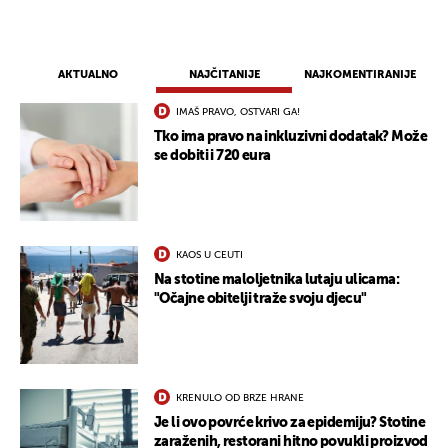
AKTUALNO
NAJČITANIJE
NAJKOMENTIRANIJE
IMAŠ PRAVO, OSTVARI GA!
Tko ima pravo na inkluzivni dodatak? Može
se dobiti i 720 eura
KAOS U CEUTI
Na stotine maloljetnika lutaju ulicama:
"Očajne obitelji traže svoju djecu"
KRENULO OD BRZE HRANE
Je li ovo povrće krivo za epidemiju? Stotine
zaraženih, restorani hitno povukli proizvod