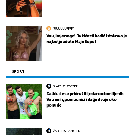
"UUUUUUFFFF"
Vau, koje noge! Ružičasti badić istaknuo je
najbolje adute Maje Šuput
SPORT
SLAŽE SE STOŽER
Daliću će se pridružiti jedan od omiljenih
Vatrenih, pomoćnici i dalje dvoje oko
ponude
ŽALGIRIS RAZBIJEN