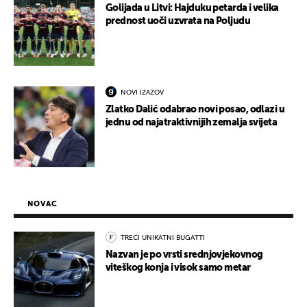
Golijada u Litvi: Hajduku petarda i velika
prednost uoči uzvrata na Poljudu
NOVI IZAZOV
Zlatko Dalić odabrao novi posao, odlazi u
jednu od najatraktivnijih zemalja svijeta
NOVAC
TREĆI UNIKATNI BUGATTI
Nazvan je po vrsti srednjovjekovnog
viteškog konja i visok samo metar