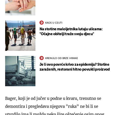
KAOS U CEUTI
Na stotine maloljetnika lutaju ulicama:
"Očajne obitelji traže svoju djecu"
KRENULO OD BRZE HRANE
Je li ovo povrće krivo za epidemiju? Stotine
zaraženih, restorani hitno povukli proizvod
Bager, koji je od jučer u podne u kvaru, trenutno se
demontira i pregledava njegova "ruka” ne bi li se
utvrdilo ima li možda neko šire oštećenje osim onog