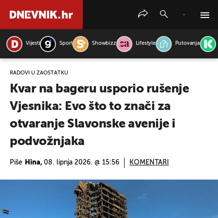
Vijesti
Sport
Showbizz
Lifestyle
Putovanja
PRETRAŽITE VIJESTI
RADOVI U ZAOSTATKU
Kvar na bageru usporio rušenje
Vjesnika: Evo što to znači za
otvaranje Slavonske avenije i
podvožnjaka
Piše
Hina,
08. lipnja 2026. @ 15:56
KOMENTARI