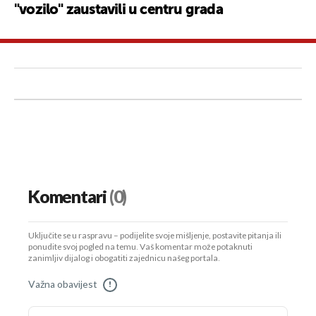
"vozilo" zaustavili u centru grada
Komentari
(0)
Uključite se u raspravu – podijelite svoje mišljenje, postavite pitanja ili
ponudite svoj pogled na temu. Vaš komentar može potaknuti
zanimljiv dijalog i obogatiti zajednicu našeg portala.
Važna obavijest
!