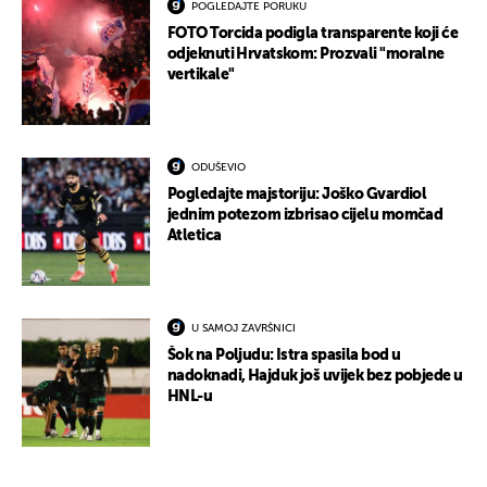
POGLEDAJTE PORUKU
FOTO Torcida podigla transparente koji će
odjeknuti Hrvatskom: Prozvali "moralne
vertikale"
ODUŠEVIO
Pogledajte majstoriju: Joško Gvardiol
jednim potezom izbrisao cijelu momčad
Atletica
U SAMOJ ZAVRŠNICI
Šok na Poljudu: Istra spasila bod u
nadoknadi, Hajduk još uvijek bez pobjede u
HNL-u