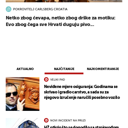
POKROVITELJ CARLSBERG CROATIA
Netko zbog ćevapa, netko zbog drške za motiku:
Evo zbog čega sve Hrvati duguju pivo...
AKTUALNO
NAJČITANIJE
NAJKOMENTIRANIJE
VELIKI PAD
Neviđene mjere osiguranja: Godinama se
skrivao i gradio carstvo, a sada su za
njegovo izručenje naručili posebno vozilo
NOVI INCIDENT NA PRUZI
HŽ otkrio što se dogodilo sa strojovođom