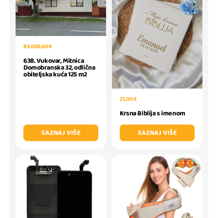
83.000,00 €
638. Vukovar, Mitnica
Domobranska 32, odlična
obiteljska kuća 125 m2
21,00 €
Krsna Biblija s imenom
SAZNAJ VIŠE
SAZNAJ VIŠE