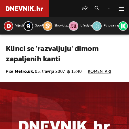
Vijesti
Sport
Showbizz
Lifestyle
Putovanja
PRETRAŽITE VIJESTI
Klinci se 'razvaljuju' dimom
zapaljenih kanti
Piše
Metro.uk,
05. travnja 2007. @ 15:40
KOMENTARI