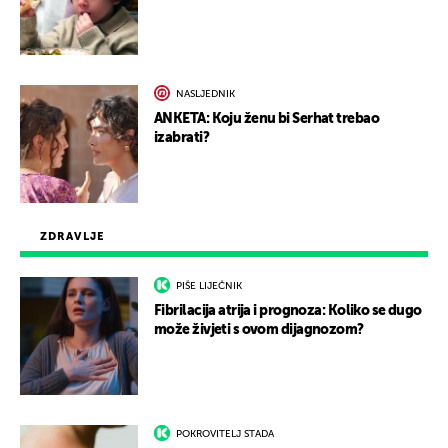
NASLJEDNIK
ANKETA: Koju ženu bi Serhat trebao
izabrati?
ZDRAVLJE
PIŠE LIJEČNIK
Fibrilacija atrija i prognoza: Koliko se dugo
može živjeti s ovom dijagnozom?
POKROVITELJ STADA