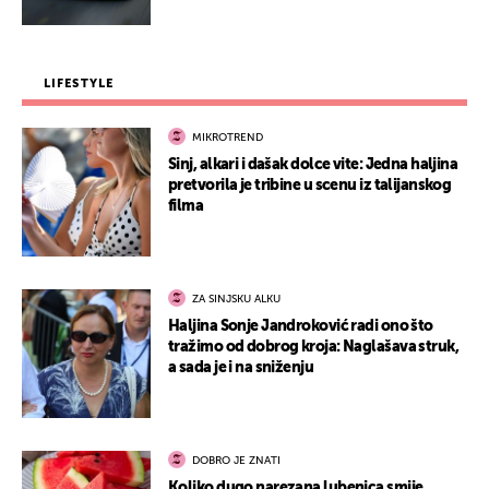
LIFESTYLE
MIKROTREND
Sinj, alkari i dašak dolce vite: Jedna haljina
pretvorila je tribine u scenu iz talijanskog
filma
ZA SINJSKU ALKU
Haljina Sonje Jandroković radi ono što
tražimo od dobrog kroja: Naglašava struk,
a sada je i na sniženju
DOBRO JE ZNATI
Koliko dugo narezana lubenica smije