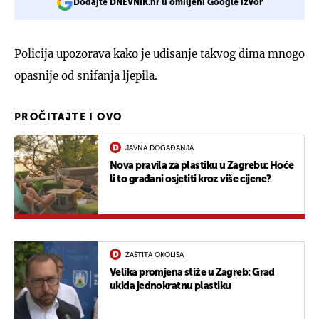
Dodajte DNEVNIK.hr u omiljeni Google izvor
Policija upozorava kako je udisanje takvog dima mnogo
opasnije od snifanja ljepila.
PROČITAJTE I OVO
JAVNA DOGAĐANJA
Nova pravila za plastiku u Zagrebu: Hoće
li to građani osjetiti kroz više cijene?
ZAŠTITA OKOLIŠA
Velika promjena stiže u Zagreb: Grad
ukida jednokratnu plastiku