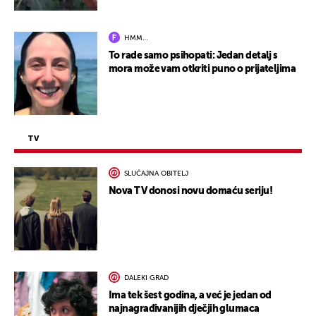
HMM…
To rade samo psihopati: Jedan detalj s
mora može vam otkriti puno o prijateljima
TV
SLUČAJNA OBITELJ
Nova TV donosi novu domaću seriju!
DALEKI GRAD
Ima tek šest godina, a već je jedan od
najnagrađivanijih dječjih glumaca