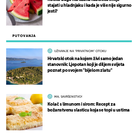
stajati u hladnjaku i kada je više nije sigurno
jesti?
PUTOVANJA
UŽIVANJE NA "PRIVATNOM" OTOKU
Hrvatski otok na kojem živi samo jedan
stanovnik: Ljepotan koji je diljem svijeta
poznat po svojem "bijelom zlatu"
MA, SAVRŠENSTVO!
Kolač s limunom i sirom: Recept za
božanstvenu slasticu koja se topi u ustima