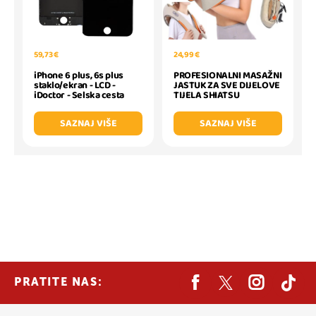
59,73 €
24,99 €
iPhone 6 plus, 6s plus
PROFESIONALNI MASAŽNI
staklo/ekran - LCD -
JASTUK ZA SVE DIJELOVE
iDoctor - Selska cesta
TIJELA SHIATSU
SAZNAJ VIŠE
SAZNAJ VIŠE
PRATITE NAS: