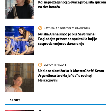
Kći neprežaljenog pjevača projurila špicom
na dva kotača
NASTUPALA S GOTOVO 70 GLAZBENIKA
Pulska Arena sinoć je bila Severinina!
Pogledajte prizore sa spektakla koji je
rasprodan mjesec dana ranije
BAJKOVITI PRIZORI
Udala se slastičarka iz MasterChefa! Svom
Argentincu izrekla je "da" u rodnoj
Hercegovini
SPORT