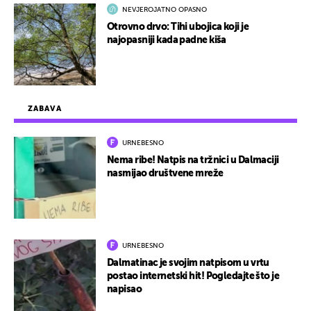
NEVJEROJATNO OPASNO
Otrovno drvo: Tihi ubojica koji je
najopasniji kada padne kiša
ZABAVA
URNEBESNO
Nema ribe! Natpis na tržnici u Dalmaciji
nasmijao društvene mreže
URNEBESNO
Dalmatinac je svojim natpisom u vrtu
postao internetski hit! Pogledajte što je
napisao