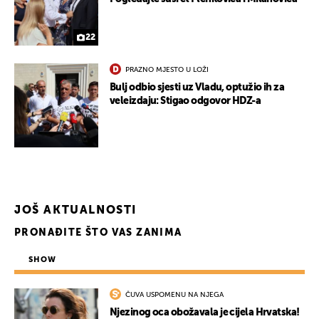
22
PRAZNO MJESTO U LOŽI
Bulj odbio sjesti uz Vladu, optužio ih za
veleizdaju: Stigao odgovor HDZ-a
JOŠ AKTUALNOSTI
PRONAĐITE ŠTO VAS ZANIMA
SHOW
UKLJUČITE NOTIFIKACIJE
ČUVA USPOMENU NA NJEGA
Njezinog oca obožavala je cijela Hrvatska!