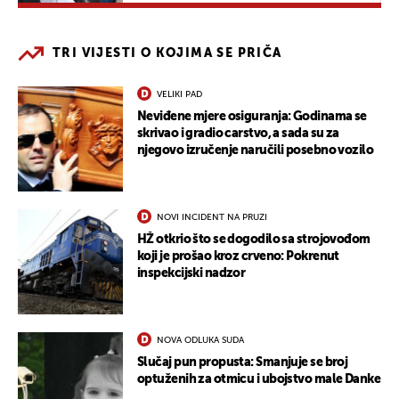
TRI VIJESTI O KOJIMA SE PRIČA
VELIKI PAD
Neviđene mjere osiguranja: Godinama se
skrivao i gradio carstvo, a sada su za
njegovo izručenje naručili posebno vozilo
NOVI INCIDENT NA PRUZI
HŽ otkrio što se dogodilo sa strojovođom
koji je prošao kroz crveno: Pokrenut
inspekcijski nadzor
NOVA ODLUKA SUDA
Slučaj pun propusta: Smanjuje se broj
optuženih za otmicu i ubojstvo male Danke