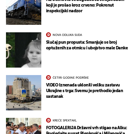
koji je prošao kroz crveno: Pokrenut
inspekcijski nadzor
NOVA ODLUKA SUDA
Slučaj pun propusta: Smanjuje se broj
optuženih za otmicu i ubojstvo male Danke
ČETIRI GODINE PODRŠKE
VIDEO Iznenada uklonili veliku zastavu
Ukrajine s trga: Svemu je prethodio jedan
sastanak
KREĆE SPEKTAKL
FOTOGALERIJA Državni vrh stigao na Alku:
Pogledajte susret Plenkovića i Milanovića