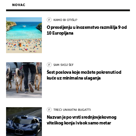
NOVAC
KAMO BI OTIŠLI?
O preseljenju u inozemstvo razmišlja 9 od
10 Europljana
SAM SVOJ ŠEF
Šest poslova koje možete pokrenuti od
kuće uz minimalna ulaganja
TREĆI UNIKATNI BUGATTI
Nazvan je po vrsti srednjovjekovnog
viteškog konja i visok samo metar