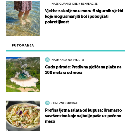
NAJSIGURNIJI OBLIK REKREACIJE
Vježbe za koljeno u moru: 5 sigurnih vježbi
koje mogu smanjiti bol i poboljšati
pokretljivost
PUTOVANJA
NAJMANJA NA SVIJETU
Čudo prirode: Predivna pješčana plaža na
100 metara od mora
OBVEZNO PROBATI!
Prefina ljetna salata od kupusa: Kremasto
savršenstvo koje najbolje paše uz pečeno
meso