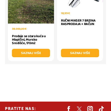
18,99 €
RUČNI MIKSER 7 BRZINA
RASPRODAJA + RAČUN
38.000,00 €
Prodaje se stara kuća u
Hlapičini, Mursko
Središće, 170m2
SAZNAJ VIŠE
SAZNAJ VIŠE
PRATITE NAS: