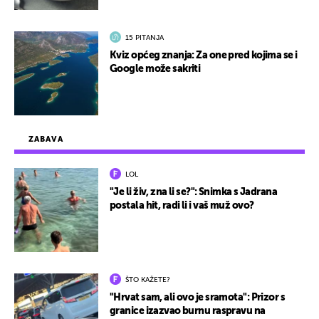
15 PITANJA
Kviz općeg znanja: Za one pred kojima se i
Google može sakriti
ZABAVA
LOL
"Je li živ, zna li se?": Snimka s Jadrana
postala hit, radi li i vaš muž ovo?
ŠTO KAŽETE?
"Hrvat sam, ali ovo je sramota": Prizor s
granice izazvao burnu raspravu na