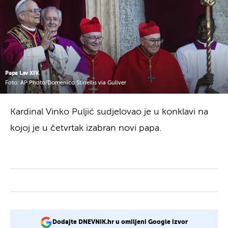
Papa Lav XIV.
Foto: AP Photo/Domenico Stinellis via Guliver
Kardinal Vinko Puljić sudjelovao je u konklavi na
kojoj je u četvrtak izabran novi papa.
Dodajte DNEVNIK.hr u omiljeni Google izvor