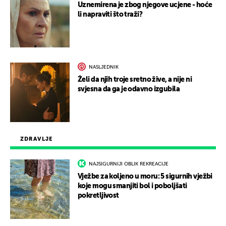
Uznemirena je zbog njegove ucjene - hoće
li napraviti što traži?
NASLJEDNIK
Želi da njih troje sretno žive, a nije ni
svjesna da ga je odavno izgubila
ZDRAVLJE
NAJSIGURNIJI OBLIK REKREACIJE
Vježbe za koljeno u moru: 5 sigurnih vježbi
koje mogu smanjiti bol i poboljšati
pokretljivost