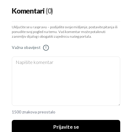
Komentari
(0)
Uključite se u raspravu – podijelite svoje mišljenje, postavite pitanja ili
ponudite svoj pogled na temu. Vaš komentar može potaknuti
zanimljiv dijalog i obogatiti zajednicu našeg portala.
Važna obavijest
!
1500 znakova preostalo
Prijavite se