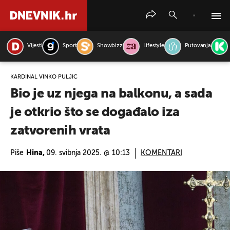
Vijesti
Sport
Showbizz
Lifestyle
Putovanja
PRETRAŽITE VIJESTI
KARDINAL VINKO PULJIĆ
Bio je uz njega na balkonu, a sada
je otkrio što se događalo iza
zatvorenih vrata
Piše
Hina,
09. svibnja 2025. @ 10:13
KOMENTARI