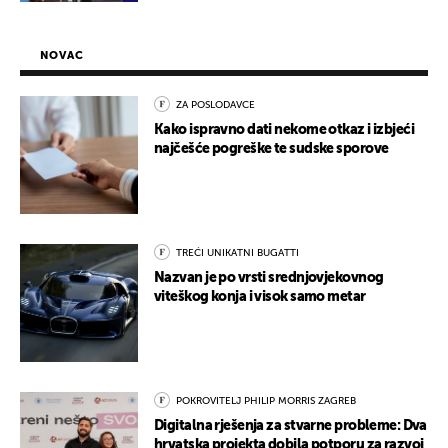
NOVAC
ZA POSLODAVCE
Kako ispravno dati nekome otkaz i izbjeći
najčešće pogreške te sudske sporove
TREĆI UNIKATNI BUGATTI
Nazvan je po vrsti srednjovjekovnog
viteškog konja i visok samo metar
POKROVITELJ PHILIP MORRIS ZAGREB
Digitalna rješenja za stvarne probleme: Dva
hrvatska projekta dobila potporu za razvoj