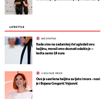
LIFESTYLE
BAŠ EFEKTNA
Kada smo na zadarskoj rivi ugledali ovu
haljinu, morali smo doznati odakle je –
košta samo 18 eura
U NOJ NIJE VRUĆE
Ovo je savršena haljina za ljeto i more - nosi
je i Bojana Gregorić Vejzović