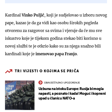
Kardinal
Vinko Puljić
,
koji je sudjelovao u izboru novog
pape, kazao je da ga vidi kao osobu širokih pogleda
otvorenu za razgovor sa svima i vjeruje da će mu sve
iskustvo koje je tijekom godina stekao biti korisno u
novoj službi te je otkrio kako su za njega snažno bili
kardinali koje je
imenovao papa Franjo
.
TRI VIJESTI O KOJIMA SE PRIČA
OBAVJEŠTAJNO UPOZORENJE
Uzbuna na istoku Europe: Rusija bi mogla
napasti, a poznato i kada! Moguć i kopneni
upad u članicu NATO-a