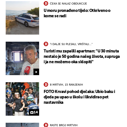
ČEKA SE NALAZ OBDUKCIJE
U moru pronađeno tijelo: Otkriveno o
kome se radi
"I DALJE SU PLESALI, VRIŠTALI..."
Turisti mu zapalili apartman: "U 30 minuta
UKLJUČITE NOTIFIKACIJE
nestalo je 50 godina našeg života, supruga
i ja ne možemo oka sklopiti"
8 MRTVIH, 15 RANJENIH
FOTO Krvavi pohod dječaka: Ubio baku i
djeda pa upao u školu i likvidirao pet
nastavnika
14
RASTE BROJ MRTVIH