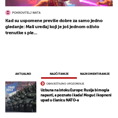
POKROVITELJ WATA
Kad su uspomene previše dobre za samo jedno
gledanje: Mali uređaj koji je još jednom oživio
trenutke s ple...
AKTUALNO
NAJČITANIJE
NAJKOMENTIRANIJE
OBAVJEŠTAJNO UPOZORENJE
Uzbuna na istoku Europe: Rusija bi mogla
napasti, a poznato i kada! Moguć i kopneni
upad u članicu NATO-a