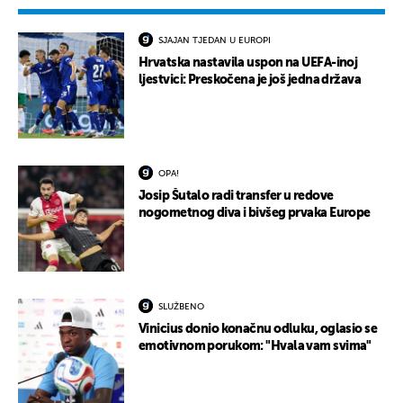
SJAJAN TJEDAN U EUROPI
Hrvatska nastavila uspon na UEFA-inoj
ljestvici: Preskočena je još jedna država
OPA!
Josip Šutalo radi transfer u redove
nogometnog diva i bivšeg prvaka Europe
SLUŽBENO
Vinicius donio konačnu odluku, oglasio se
emotivnom porukom: "Hvala vam svima"