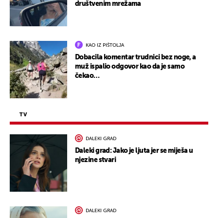
društvenim mrežama
KAO IZ PIŠTOLJA
Dobacila komentar trudnici bez noge, a
muž ispalio odgovor kao da je samo
čekao…
TV
DALEKI GRAD
Daleki grad: Jako je ljuta jer se miješa u
njezine stvari
DALEKI GRAD