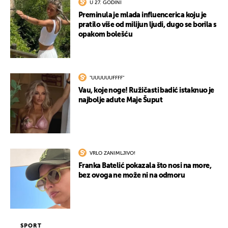
U 27. GODINI
Preminula je mlada influencerica koju je
pratilo više od milijun ljudi, dugo se borila s
opakom bolešću
"UUUUUUFFFF"
Vau, koje noge! Ružičasti badić istaknuo je
najbolje adute Maje Šuput
VRLO ZANIMLJIVO!
Franka Batelić pokazala što nosi na more,
bez ovoga ne može ni na odmoru
SPORT