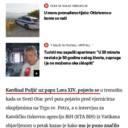
ČEKA SE NALAZ OBDUKCIJE
U moru pronađeno tijelo: Otkriveno o
kome se radi
"I DALJE SU PLESALI, VRIŠTALI..."
Turisti mu zapalili apartman: "U 30 minuta
nestalo je 50 godina našeg života, supruga
i ja ne možemo oka sklopiti"
Kardinal Puljić uz papu Lava XIV. pojavio se
u trenutku
kada se Sveti Otac prvi puta pojavio pred vjernicima
okupljenima na Trgu sv. Petra, a u intervjuu za
Katoličku tiskovnu agenciju BiH (KTA BiH) iz Vatikana
objavljenom u petak kazao je kako
mu je puno značilo