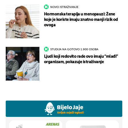
NOVO ISTRAŽIVANJE
Hormonska terapija u menopauzi: Žene
koje je koriste imaju znatno manji rizik od
ovoga
STUDIJA NA GOTOVO 1.900 OSOBA
Ljudi koji redovito rade ovo imaju “mlađi”
organizam, pokazuje istraživanje