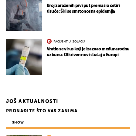
Broj zaraženih prvi put premašio četiri
tisuće: Širi se smrtonosna epidemija
PACIJENT U IZOLACIJI
Vratio se virus koji je izazvao međunarodnu
uzbunu: Otkriven novi slučaj u Europi
JOŠ AKTUALNOSTI
PRONAĐITE ŠTO VAS ZANIMA
SHOW