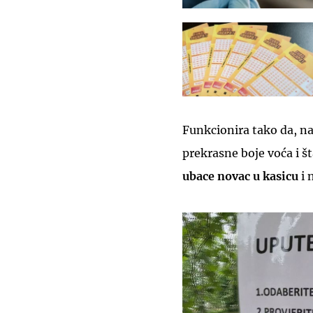
Funkcionira tako da, n
prekrasne boje voća i š
ubace novac u kasicu
i 