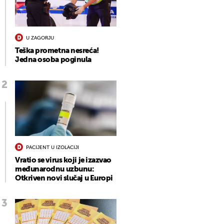
U ZAGORJU
Teška prometna nesreća!
Jedna osoba poginula
PACIJENT U IZOLACIJI
Vratio se virus koji je izazvao
međunarodnu uzbunu:
Otkriven novi slučaj u Europi