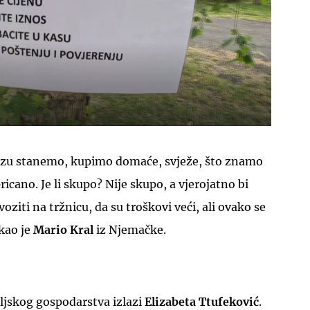
UKLJUČITE NOTIFIKACIJE
azu stanemo, kupimo domaće, svježe, što znamo
pricano. Je li skupo? Nije skupo, a vjerojatno bi
voziti na tržnicu, da su troškovi veći, ali ovako se
ekao je
Mario Kral
iz Njemačke.
eljskog gospodarstva izlazi
Elizabeta Ttufeković
.