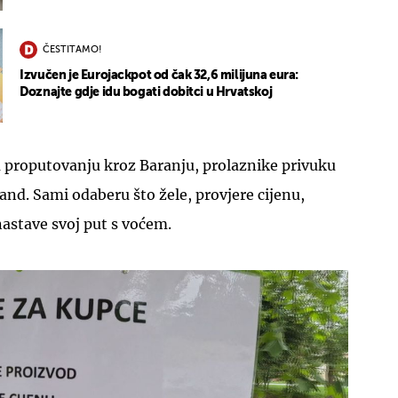
ČESTITAMO!
Izvučen je Eurojackpot od čak 32,6 milijuna eura:
Doznajte gdje idu bogati dobitci u Hrvatskoj
a proputovanju kroz Baranju, prolaznike privuku
tand. Sami odaberu što žele, provjere cijenu,
nastave svoj put s voćem.