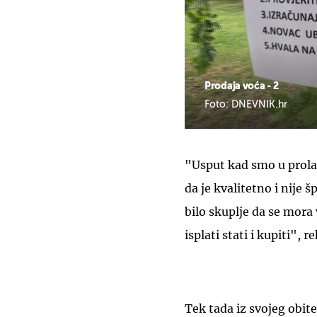
Prodaja voća - 2
Foto: DNEVNIK.hr
"Usput kad smo u prol
da je kvalitetno i nije š
bilo skuplje da se mora 
isplati stati i kupiti", r
Tek tada iz svojeg obit