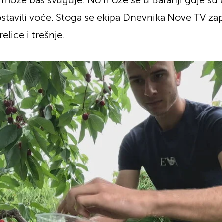
e može baš svugdje. No može se u Baranji gdje su
avili voće. Stoga se ekipa Dnevnika Nove TV zapu
lice i trešnje.