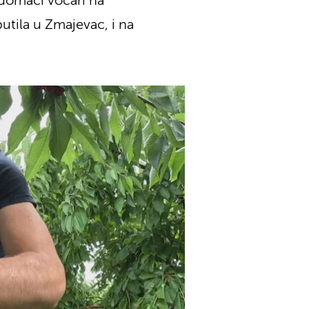
 domaći voćari na
tila u Zmajevac, i na