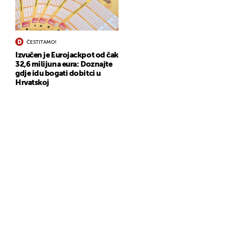
ČESTITAMO!
Izvučen je Eurojackpot od čak
32,6 milijuna eura: Doznajte
gdje idu bogati dobitci u
Hrvatskoj