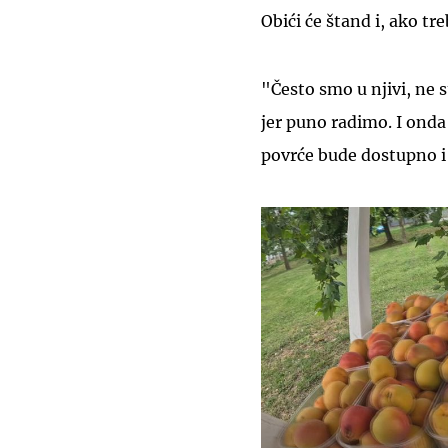
Obići će štand i, ako tr
"Često smo u njivi, ne
jer puno radimo. I onda
povrće bude dostupno i 