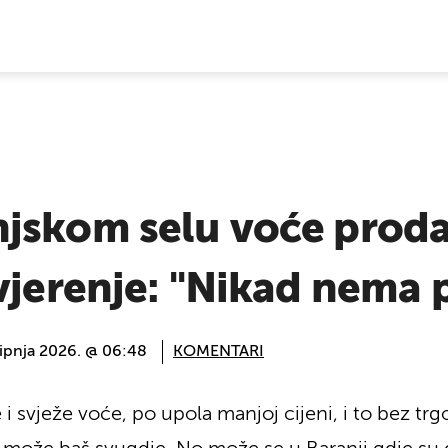
E VIJESTI
jskom selu voće proda
ovjerenje: "Nikad nema
lipnja 2026. @ 06:48
KOMENTARI
 svježe voće, po upola manjoj cijeni, i to bez trg