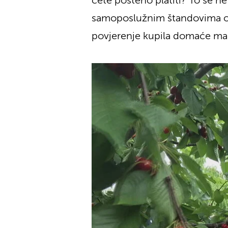
ćete pošteno platiti? To se n
samoposlužnim štandovima ost
povjerenje kupila domaće mare