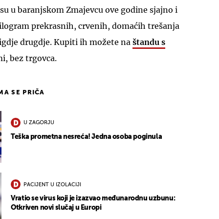
 su u baranjskom Zmajevcu ove godine sjajno i
kilogram prekrasnih, crvenih, domaćih trešanja
igdje drugdje. Kupiti ih možete na
štandu s
mi, bez trgovca.
IMA SE PRIČA
U ZAGORJU
Teška prometna nesreća! Jedna osoba poginula
PACIJENT U IZOLACIJI
Vratio se virus koji je izazvao međunarodnu uzbunu:
Otkriven novi slučaj u Europi