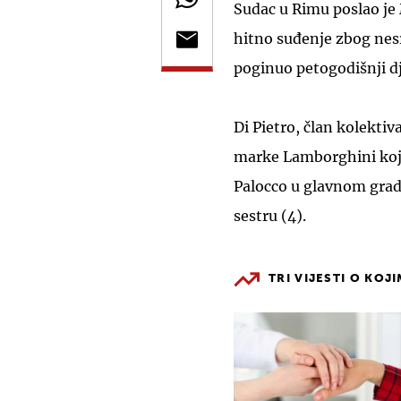
Sudac u Rimu poslao je
hitno suđenje zbog nesr
poginuo petogodišnji d
Di Pietro, član kolekti
marke Lamborghini koji 
Palocco u glavnom gradu
sestru (4).
TRI VIJESTI O KOJ