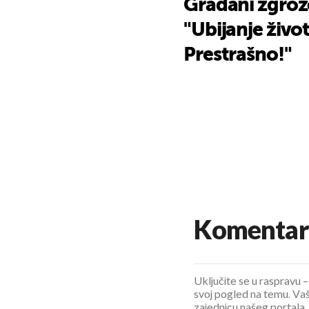
Građani zgrožen
"Ubijanje život
Prestrašno!"
Komentar
Uključite se u raspravu – 
svoj pogled na temu. Vaš
zajednicu našeg portala.