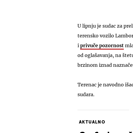
U lipnju je sudac za pre
terensko vozilo Lambor
i
privuče pozornost
mla
od oglašavanja, na štet
brzinom iznad naznače
Terenac je navodno iš
sudara.
AKTUALNO