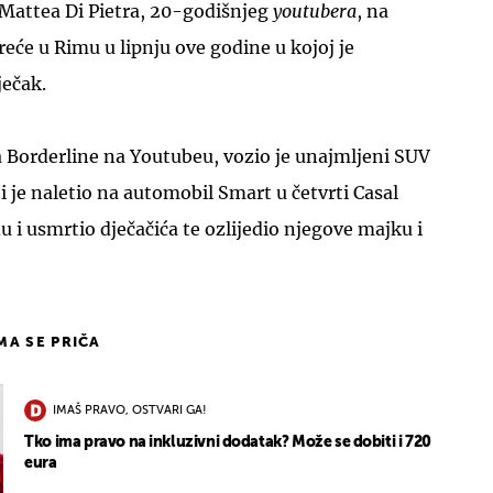
 Mattea Di Pietra, 20-godišnjeg
youtubera
, na
eće u Rimu u lipnju ove godine u kojoj je
ječak.
va Borderline na Youtubeu, vozio je unajmljeni SUV
je naletio na automobil Smart u četvrti Casal
 i usmrtio dječačića te ozlijedio njegove majku i
IMA SE PRIČA
IMAŠ PRAVO, OSTVARI GA!
Tko ima pravo na inkluzivni dodatak? Može se dobiti i 720
eura