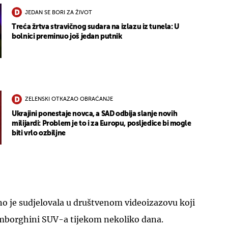
JEDAN SE BORI ZA ŽIVOT
Treća žrtva stravičnog sudara na izlazu iz tunela: U
bolnici preminuo još jedan putnik
UKLJUČITE NOTIFIKACIJE
ZELENSKI OTKAZAO OBRAĆANJE
Ukrajini ponestaje novca, a SAD odbija slanje novih
milijardi: Problem je to i za Europu, posljedice bi mogle
biti vrlo ozbiljne
o je sudjelovala u društvenom videoizazovu koji
amborghini SUV-a tijekom nekoliko dana.