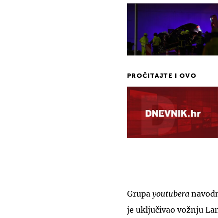
PROČITAJTE I OVO
Grupa
youtubera
navodn
je uključivao vožnju L