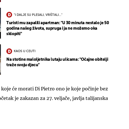
"I DALJE SU PLESALI, VRIŠTALI..."
Turisti mu zapalili apartman: "U 30 minuta nestalo je 50
godina našeg života, supruga i ja ne možemo oka
sklopiti"
KAOS U CEUTI
Na stotine maloljetnika lutaju ulicama: "Očajne obitelji
traže svoju djecu"
oje će morati Di Pietro ono je koje počinje bez
četak je zakazan za 27. veljače, javlja talijanska