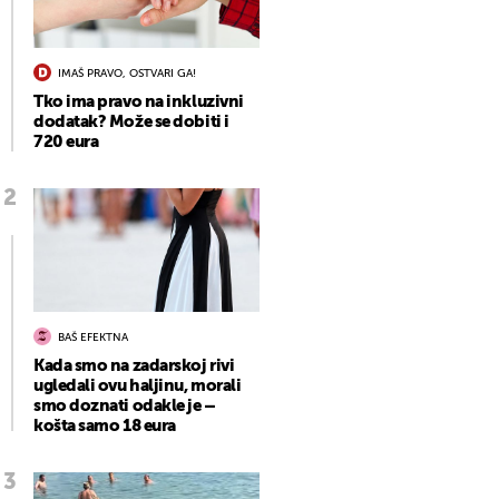
IMAŠ PRAVO, OSTVARI GA!
Tko ima pravo na inkluzivni
dodatak? Može se dobiti i
720 eura
BAŠ EFEKTNA
Kada smo na zadarskoj rivi
ugledali ovu haljinu, morali
smo doznati odakle je –
košta samo 18 eura