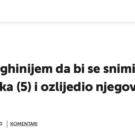
E VIJESTI
ghinijem da bi se snim
a (5) i ozlijedio njegov
30
KOMENTARI