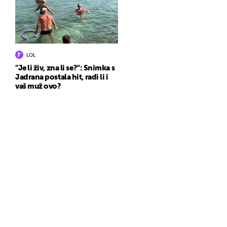
LOL
"Je li živ, zna li se?": Snimka s
Jadrana postala hit, radi li i
vaš muž ovo?