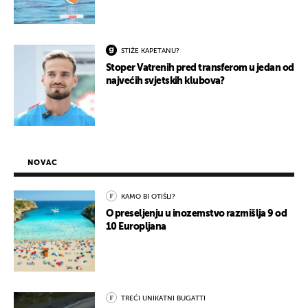
STIŽE KAPETANU?
Stoper Vatrenih pred transferom u jedan od
najvećih svjetskih klubova?
NOVAC
KAMO BI OTIŠLI?
O preseljenju u inozemstvo razmišlja 9 od
10 Europljana
TREĆI UNIKATNI BUGATTI