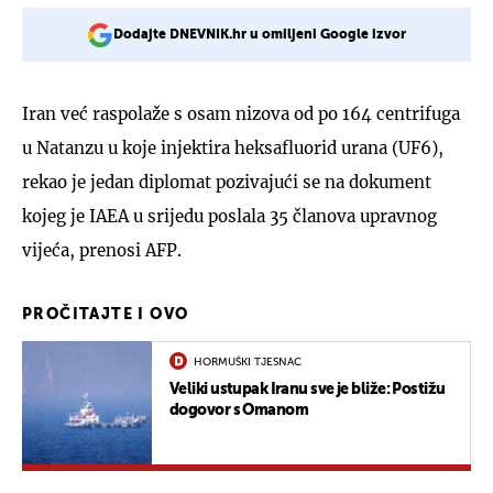
Dodajte DNEVNIK.hr u omiljeni Google izvor
Iran već raspolaže s osam nizova od po 164 centrifuga
u Natanzu u koje injektira heksafluorid urana (UF6),
rekao je jedan diplomat pozivajući se na dokument
kojeg je IAEA u srijedu poslala 35 članova upravnog
vijeća, prenosi AFP.
PROČITAJTE I OVO
HORMUŠKI TJESNAC
Veliki ustupak Iranu sve je bliže: Postižu
dogovor s Omanom