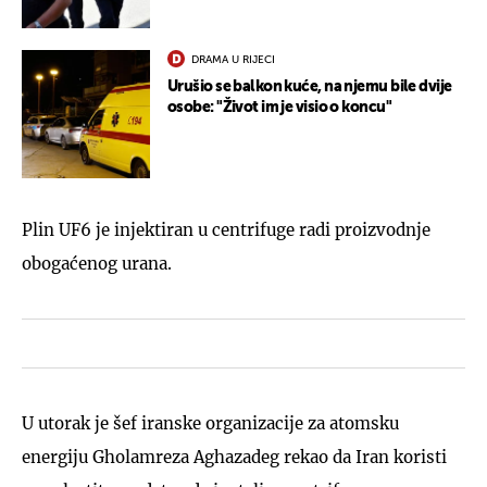
DRAMA U RIJECI
Urušio se balkon kuće, na njemu bile dvije
osobe: "Život im je visio o koncu"
Plin UF6 je injektiran u centrifuge radi proizvodnje
obogaćenog urana.
U utorak je šef iranske organizacije za atomsku
energiju Gholamreza Aghazadeg rekao da Iran koristi