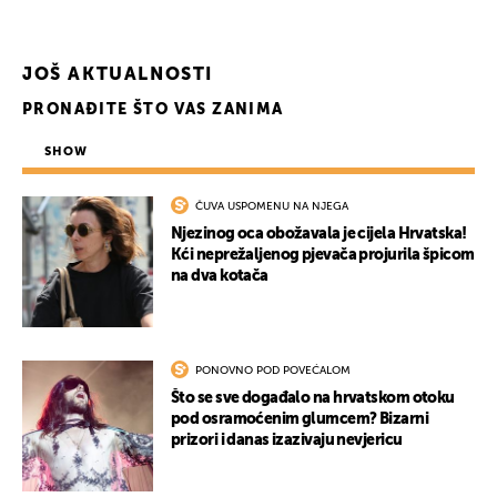
JOŠ AKTUALNOSTI
PRONAĐITE ŠTO VAS ZANIMA
SHOW
ČUVA USPOMENU NA NJEGA
Njezinog oca obožavala je cijela Hrvatska!
Kći neprežaljenog pjevača projurila špicom
na dva kotača
UKLJUČITE NOTIFIKACIJE
PONOVNO POD POVEĆALOM
Što se sve događalo na hrvatskom otoku
pod osramoćenim glumcem? Bizarni
prizori i danas izazivaju nevjericu