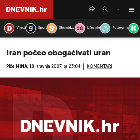
Vijesti
Sport
Showbizz
Lifestyle
Putovanja
PRETRAŽITE VIJESTI
Iran počeo obogaćivati uran
Piše
HINA,
18. travnja 2007. @ 23:04
KOMENTARI