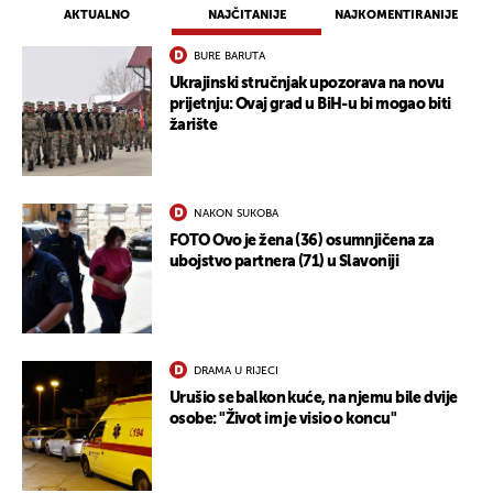
AKTUALNO
NAJČITANIJE
NAJKOMENTIRANIJE
BURE BARUTA
Ukrajinski stručnjak upozorava na novu
prijetnju: Ovaj grad u BiH-u bi mogao biti
žarište
NAKON SUKOBA
FOTO Ovo je žena (36) osumnjičena za
ubojstvo partnera (71) u Slavoniji
DRAMA U RIJECI
Urušio se balkon kuće, na njemu bile dvije
osobe: "Život im je visio o koncu"