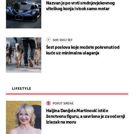
Nazvan je po vrsti srednjovjekovnog
viteškog konja i visok samo metar
SAM SVOJ ŠEF
Šest poslova koje možete pokrenuti od
kuće uz minimalna ulaganja
LIFESTYLE
POPUT SIRENE
Haljina Danijele Martinović ističe
ženstvenu figuru, a savršena je za večernji
izlazak na moru