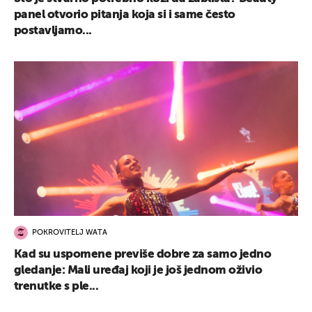
panel otvorio pitanja koja si i same često
postavljamo...
POKROVITELJ WATA
Kad su uspomene previše dobre za samo jedno
gledanje: Mali uređaj koji je još jednom oživio
trenutke s ple...