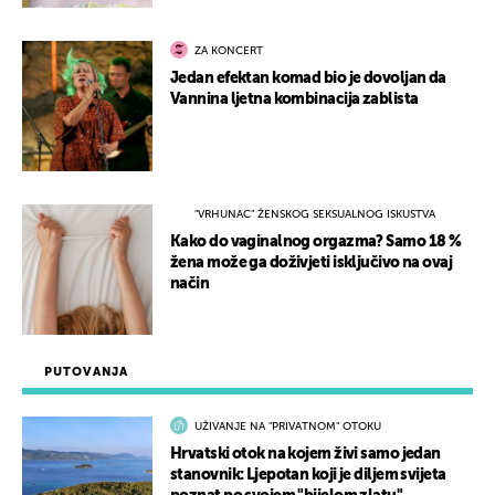
ZA KONCERT
Jedan efektan komad bio je dovoljan da
Vannina ljetna kombinacija zablista
"VRHUNAC" ŽENSKOG SEKSUALNOG ISKUSTVA
Kako do vaginalnog orgazma? Samo 18 %
žena može ga doživjeti isključivo na ovaj
način
PUTOVANJA
UŽIVANJE NA "PRIVATNOM" OTOKU
Hrvatski otok na kojem živi samo jedan
stanovnik: Ljepotan koji je diljem svijeta