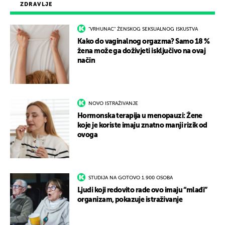
ZDRAVLJE
"VRHUNAC" ŽENSKOG SEKSUALNOG ISKUSTVA
Kako do vaginalnog orgazma? Samo 18 %
žena može ga doživjeti isključivo na ovaj
način
NOVO ISTRAŽIVANJE
Hormonska terapija u menopauzi: Žene
koje je koriste imaju znatno manji rizik od
ovoga
STUDIJA NA GOTOVO 1.900 OSOBA
Ljudi koji redovito rade ovo imaju “mlađi”
organizam, pokazuje istraživanje