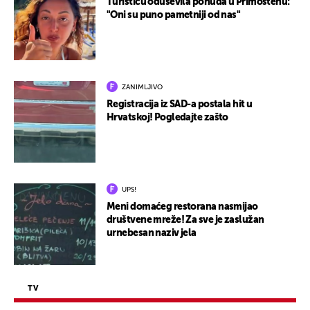
Turisticu oduševila ponuda u Primoštenu:
"Oni su puno pametniji od nas"
ZANIMLJIVO
Registracija iz SAD-a postala hit u
Hrvatskoj! Pogledajte zašto
UPS!
Meni domaćeg restorana nasmijao
društvene mreže! Za sve je zaslužan
urnebesan naziv jela
TV