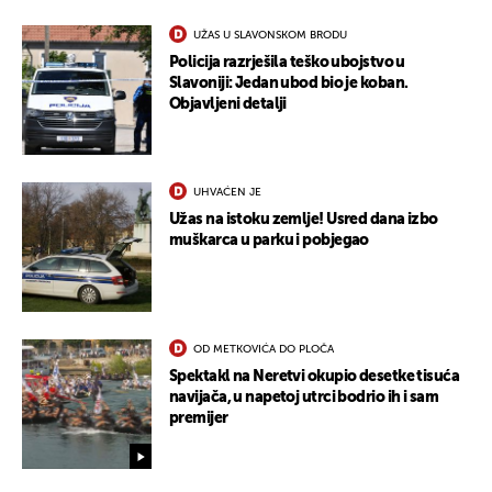
UŽAS U SLAVONSKOM BRODU
Policija razrješila teško ubojstvo u
Slavoniji: Jedan ubod bio je koban.
Objavljeni detalji
UHVAĆEN JE
Užas na istoku zemlje! Usred dana izbo
muškarca u parku i pobjegao
OD METKOVIĆA DO PLOČA
Spektakl na Neretvi okupio desetke tisuća
navijača, u napetoj utrci bodrio ih i sam
premijer