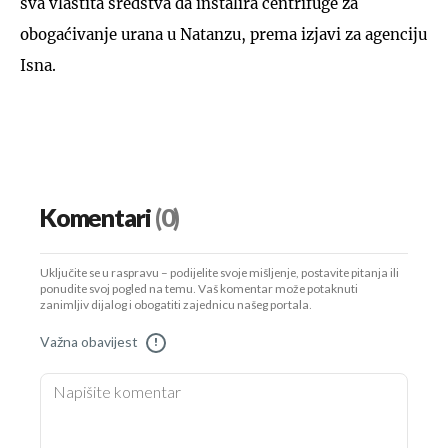
sva vlastita sredstva da instalira centrifuge za
obogaćivanje urana u Natanzu, prema izjavi za agenciju
Isna.
Komentari
(0)
Uključite se u raspravu – podijelite svoje mišljenje, postavite pitanja ili
ponudite svoj pogled na temu. Vaš komentar može potaknuti
zanimljiv dijalog i obogatiti zajednicu našeg portala.
Važna obavijest
!