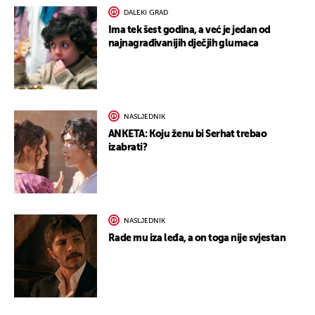
DALEKI GRAD
Ima tek šest godina, a već je jedan od
najnagrađivanijih dječjih glumaca
NASLJEDNIK
ANKETA: Koju ženu bi Serhat trebao
izabrati?
NASLJEDNIK
Rade mu iza leđa, a on toga nije svjestan