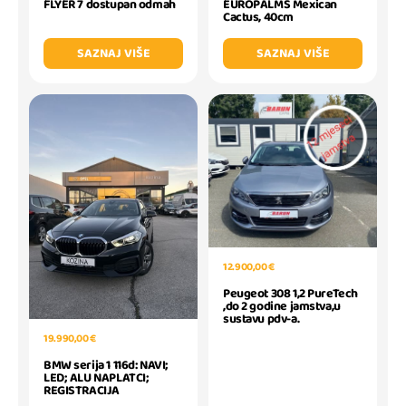
FLYER 7 dostupan odmah
EUROPALMS Mexican
Cactus, 40cm
SAZNAJ VIŠE
SAZNAJ VIŠE
12.900,00 €
Peugeot 308 1,2 PureTech
,do 2 godine jamstva,u
sustavu pdv-a.
19.990,00 €
BMW serija 1 116d: NAVI;
LED; ALU NAPLATCI;
REGISTRACIJA