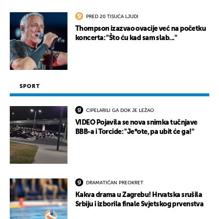
PRED 20 TISUĆA LJUDI
Thompson izazvao ovacije već na početku
koncerta: "Što ću kad sam slab..."
SPORT
CIPELARILI GA DOK JE LEŽAO
VIDEO Pojavila se nova snimka tučnjave
BBB-a i Torcide: "Je*ote, pa ubit će ga!"
DRAMATIČAN PREOKRET
Kakva drama u Zagrebu! Hrvatska srušila
Srbiju i izborila finale Svjetskog prvenstva