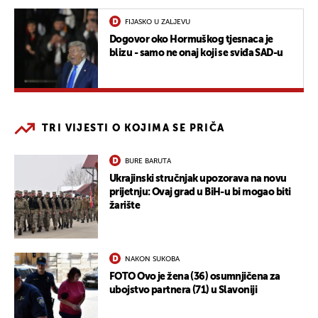
FIJASKO U ZALJEVU
Dogovor oko Hormuškog tjesnaca je
blizu - samo ne onaj koji se sviđa SAD-u
TRI VIJESTI O KOJIMA SE PRIČA
BURE BARUTA
Ukrajinski stručnjak upozorava na novu
prijetnju: Ovaj grad u BiH-u bi mogao biti
žarište
NAKON SUKOBA
FOTO Ovo je žena (36) osumnjičena za
ubojstvo partnera (71) u Slavoniji