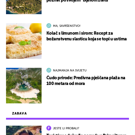
poznat po svojem "bijelom zlatu"
MA, SAVRŠENSTVO!
Kolač s limunom i sirom: Recept za
božanstvenu slasticu koja se topi u ustima
NAJMANJA NA SVIJETU
Čudo prirode: Predivna pješčana plaža na
100 metara od mora
ZABAVA
JESTE LI PROBALI?