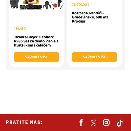
76.000,00 €
Kostrena, Randići -
Građevinsko, 688 m2
Prodaja
124,45 €
Jamara Bager Liebherr
R936 Set za demoliranje s
hvataljkom i čekićem
SAZNAJ VIŠE
SAZNAJ VIŠE
PRATITE NAS: