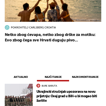
POKROVITELJ CARLSBERG CROATIA
Netko zbog ćevapa, netko zbog drške za motiku:
Evo zbog čega sve Hrvati duguju pivo...
AKTUALNO
NAJČITANIJE
NAJKOMENTIRANIJE
BURE BARUTA
Ukrajinski stručnjak upozorava na novu
UKLJUČITE NOTIFIKACIJE
prijetnju: Ovaj grad u BiH-u bi mogao biti
žarište