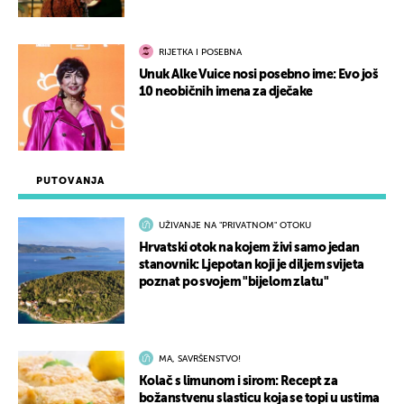
RIJETKA I POSEBNA
Unuk Alke Vuice nosi posebno ime: Evo još
10 neobičnih imena za dječake
PUTOVANJA
UŽIVANJE NA "PRIVATNOM" OTOKU
Hrvatski otok na kojem živi samo jedan
stanovnik: Ljepotan koji je diljem svijeta
poznat po svojem "bijelom zlatu"
MA, SAVRŠENSTVO!
Kolač s limunom i sirom: Recept za
božanstvenu slasticu koja se topi u ustima