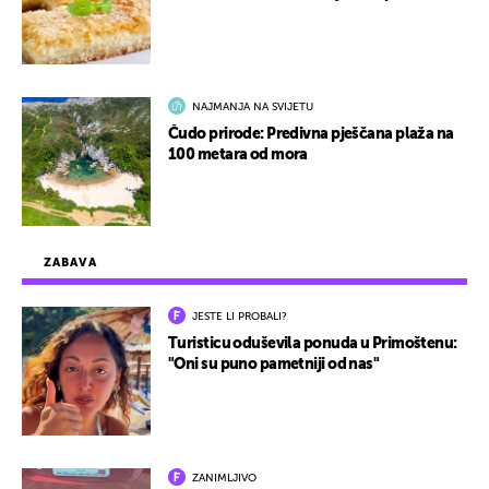
NAJMANJA NA SVIJETU
Čudo prirode: Predivna pješčana plaža na
100 metara od mora
ZABAVA
JESTE LI PROBALI?
Turisticu oduševila ponuda u Primoštenu:
"Oni su puno pametniji od nas"
ZANIMLJIVO