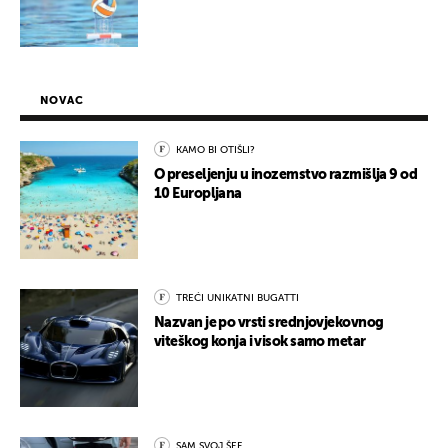
NOVAC
KAMO BI OTIŠLI?
O preseljenju u inozemstvo razmišlja 9 od
10 Europljana
TREĆI UNIKATNI BUGATTI
Nazvan je po vrsti srednjovjekovnog
viteškog konja i visok samo metar
SAM SVOJ ŠEF