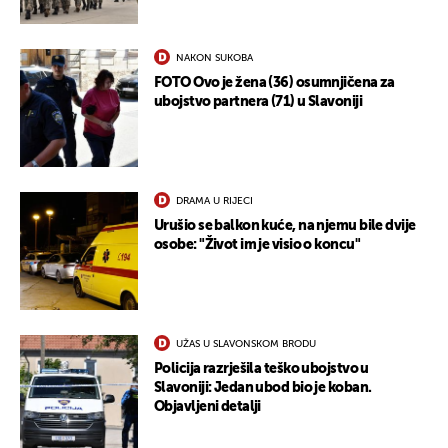
NAKON SUKOBA
FOTO Ovo je žena (36) osumnjičena za
ubojstvo partnera (71) u Slavoniji
DRAMA U RIJECI
Urušio se balkon kuće, na njemu bile dvije
osobe: "Život im je visio o koncu"
UŽAS U SLAVONSKOM BRODU
Policija razrješila teško ubojstvo u
Slavoniji: Jedan ubod bio je koban.
Objavljeni detalji