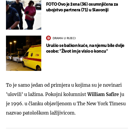
FOTO Ovo je žena (36) osumnjičena za
ubojstvo partnera (71) u Slavoniji
DRAMA U RIJECI
Urušio se balkon kuće, na njemu bile dvije
osobe: "Život im je visio o koncu"
To je samo jedan od primjera u kojima su je novinari
'ulovili' u lažima. Pokojni kolumnist
William Safire
ju
je 1996. u članku objavljenom u The New York Timesu
nazvao patološkom lažljivicom.