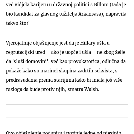
već vidjela karijeru u državnoj politici s Billom (tada je
bio kandidat za glavnog tužitelja Arkansasa), napravila
takvo što?
Vjerojatnije objašnjenje jest da je Hillary ušla u
regrutacijski ured – ako je uopće i ušla – ne zbog želje
da 'služi domovini', već kao provokatorica, odlučna da
pokaže kako su marinci skupina zadrtih seksista, s
predrasudama prema starijima kako bi imala još više
razloga da bude protiv njih, smatra Walsh.
Ovo objašnjenje podupiru i tvrdnje jedne od njezinih