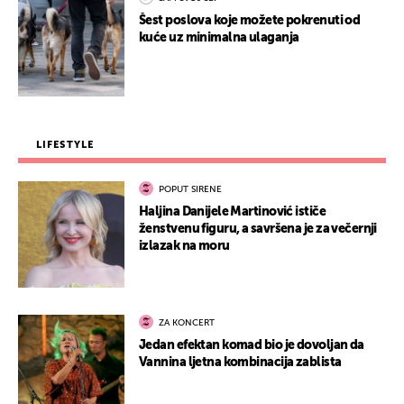
Šest poslova koje možete pokrenuti od
kuće uz minimalna ulaganja
LIFESTYLE
POPUT SIRENE
Haljina Danijele Martinović ističe
ženstvenu figuru, a savršena je za večernji
izlazak na moru
ZA KONCERT
Jedan efektan komad bio je dovoljan da
Vannina ljetna kombinacija zablista