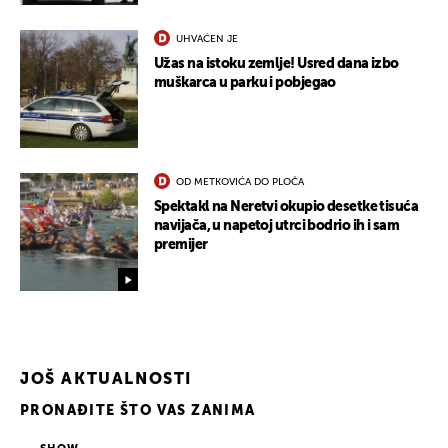
UHVAĆEN JE
Užas na istoku zemlje! Usred dana izbo
muškarca u parku i pobjegao
OD METKOVIĆA DO PLOČA
Spektakl na Neretvi okupio desetke tisuća
navijača, u napetoj utrci bodrio ih i sam
premijer
JOŠ AKTUALNOSTI
PRONAĐITE ŠTO VAS ZANIMA