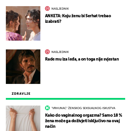
NASLJEDNIK
ANKETA: Koju ženu bi Serhat trebao
izabrati?
NASLJEDNIK
Rade mu iza leđa, a on toga nije svjestan
ZDRAVLJE
"VRHUNAC" ŽENSKOG SEKSUALNOG ISKUSTVA
Kako do vaginalnog orgazma? Samo 18 %
žena može ga doživjeti isključivo na ovaj
način