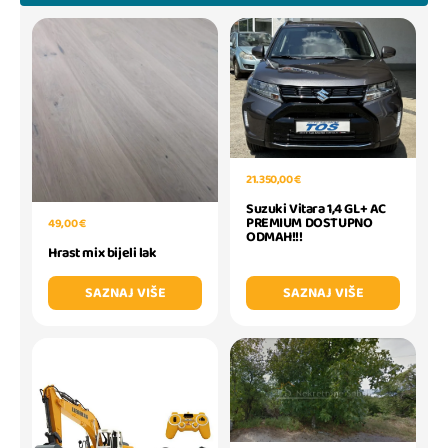
21.350,00 €
Suzuki Vitara 1,4 GL+ AC
PREMIUM DOSTUPNO
49,00 €
ODMAH!!!
Hrast mix bijeli lak
SAZNAJ VIŠE
SAZNAJ VIŠE