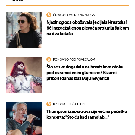
SHOW
ČUVA USPOMENU NA NJEGA
Njezinog oca obožavala je cijela Hrvatska!
Kći neprežaljenog pjevača projurila špicom
na dva kotača
PONOVNO POD POVEĆALOM
Što se sve događalo na hrvatskom otoku
pod osramoćenim glumcem? Bizarni
prizori i danas izazivaju nevjericu
PRED 20 TISUĆA LJUDI
Thompson izazvao ovacije već na početku
koncerta: "Što ću kad sam slab..."