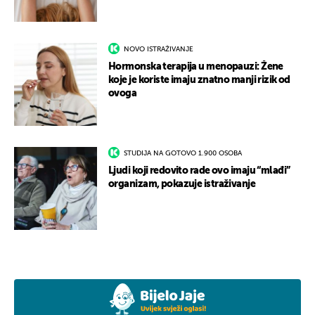
NOVO ISTRAŽIVANJE
Hormonska terapija u menopauzi: Žene
koje je koriste imaju znatno manji rizik od
ovoga
STUDIJA NA GOTOVO 1.900 OSOBA
Ljudi koji redovito rade ovo imaju “mlađi”
organizam, pokazuje istraživanje