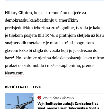
Hillary Clinton
, koja se trenutačno natječe za
demokratsku kandidatkinju u američkim
predsjedničkim izborima 2016. godine, tvrdila je kako
je tijekom posjeta BiH 1996. s pratnjom
sletjela uz kišu
snajperskih metaka
te je morala trčati 'pognutom
glavom kako bi stigla do vozila koji ju je odvezao do
baze'. No, snimke njezina dolaska pokazuju kako mirno
prolazi do automobila i maše okupljenima, prenosi
News.com
.
PROČITAJTE I OVO
DRAMATIČNO SPAŠAVANJE
Vojni helikopter u akciji: Ženi se borili za
život, prevozili je iz Dubrovnika u Split, a