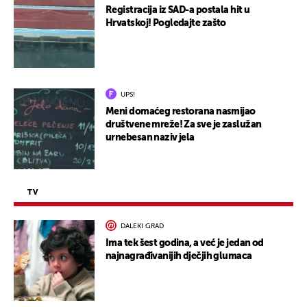
Registracija iz SAD-a postala hit u
Hrvatskoj! Pogledajte zašto
UPS!
Meni domaćeg restorana nasmijao
društvene mreže! Za sve je zaslužan
urnebesan naziv jela
TV
DALEKI GRAD
Ima tek šest godina, a već je jedan od
najnagrađivanijih dječjih glumaca