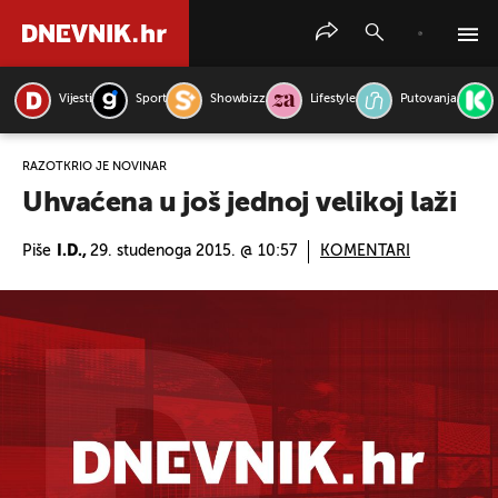
Vijesti
Sport
Showbizz
Lifestyle
Putovanja
PRETRAŽITE VIJESTI
RAZOTKRIO JE NOVINAR
Uhvaćena u još jednoj velikoj laži
Piše
I.D.,
29. studenoga 2015. @ 10:57
KOMENTARI