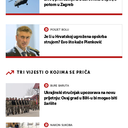
potom u Zagreb
POSJET BOLU
Je li u Hrvatskoj ugrožena opskrba
strujom? Evo što kaže Plenković
TRI VIJESTI O KOJIMA SE PRIČA
BURE BARUTA
Ukrajinski stručnjak upozorava na novu
prijetnju: Ovaj grad u BiH-u bi mogao biti
žarište
NAKON SUKOBA