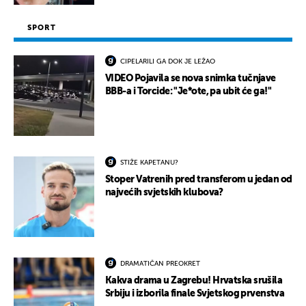
SPORT
CIPELARILI GA DOK JE LEŽAO
VIDEO Pojavila se nova snimka tučnjave
BBB-a i Torcide: "Je*ote, pa ubit će ga!"
STIŽE KAPETANU?
Stoper Vatrenih pred transferom u jedan od
najvećih svjetskih klubova?
DRAMATIČAN PREOKRET
Kakva drama u Zagrebu! Hrvatska srušila
Srbiju i izborila finale Svjetskog prvenstva