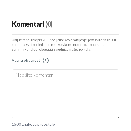
Komentari
(0)
Uključite se u raspravu – podijelite svoje mišljenje, postavite pitanja ili
ponudite svoj pogled na temu. Vaš komentar može potaknuti
zanimljiv dijalog i obogatiti zajednicu našeg portala.
Važna obavijest
!
1500 znakova preostalo