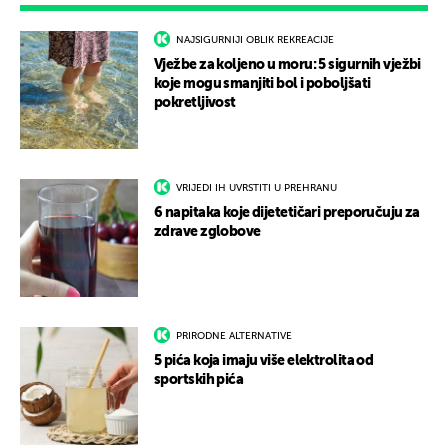
NAJSIGURNIJI OBLIK REKREACIJE
Vježbe za koljeno u moru: 5 sigurnih vježbi
koje mogu smanjiti bol i poboljšati
pokretljivost
VRIJEDI IH UVRSTITI U PREHRANU
6 napitaka koje dijetetičari preporučuju za
zdrave zglobove
PRIRODNE ALTERNATIVE
5 pića koja imaju više elektrolita od
sportskih pića