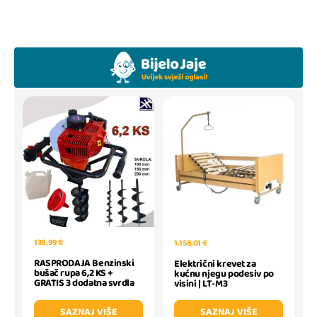
139,99 €
1.158,01 €
RASPRODAJA Benzinski
Električni krevet za
bušač rupa 6,2 KS +
kućnu njegu podesiv po
GRATIS 3 dodatna svrdla
visini | LT-M3
SAZNAJ VIŠE
SAZNAJ VIŠE