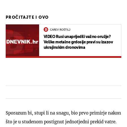
PROČITAJTE I OVO
CAREV ROŠTILJ
VIDEO Rusi unaprijedili važno oružje?
Velike metalne grdosije pravi su izazov
ukrajinskim dronovima
Sporazum bi, stupi li na snagu, bio prvo primirje nakon
što je u studenom postignut jednotjedni prekid vatre.