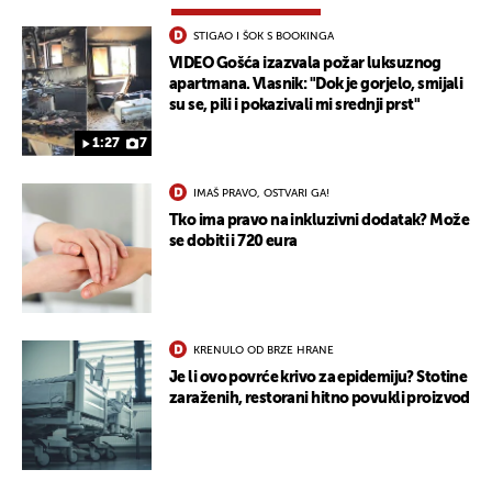
STIGAO I ŠOK S BOOKINGA
VIDEO Gošća izazvala požar luksuznog
apartmana. Vlasnik: "Dok je gorjelo, smijali
su se, pili i pokazivali mi srednji prst"
1:27
7
IMAŠ PRAVO, OSTVARI GA!
Tko ima pravo na inkluzivni dodatak? Može
se dobiti i 720 eura
KRENULO OD BRZE HRANE
Je li ovo povrće krivo za epidemiju? Stotine
zaraženih, restorani hitno povukli proizvod