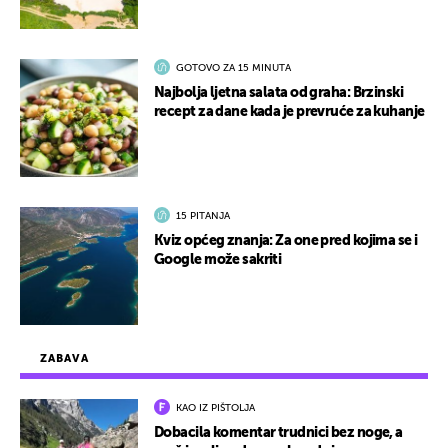
GOTOVO ZA 15 MINUTA
Najbolja ljetna salata od graha: Brzinski
recept za dane kada je prevruće za kuhanje
15 PITANJA
Kviz općeg znanja: Za one pred kojima se i
Google može sakriti
ZABAVA
KAO IZ PIŠTOLJA
Dobacila komentar trudnici bez noge, a