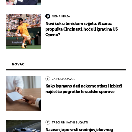
NEMA KRAJA
Novi šok u teniskom svijetu: Alcaraz
propušta Cincinatti, hoće li igrati na US
Openu?
NOVAC
ZA POSLODAVCE
Kako ispravno dati nekome otkaz i izbjeći
najčešće pogreške te sudske sporove
TREĆI UNIKATNI BUGATTI
Nazvan je po vrsti srednjovjekovnog