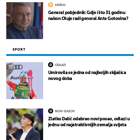
HEROJ
General pobjednik: Gdje i što 31 godinu
nakon Oluje radi general Ante Gotovina?
SPORT
ODLAZI
Umirovila se jedna od najboljih skijašica
novog doba
NOVI IZAZOV
Zlatko Dalić odabrao novi posao, odlazi u
jednu od najatraktivnijih zemalja svijeta