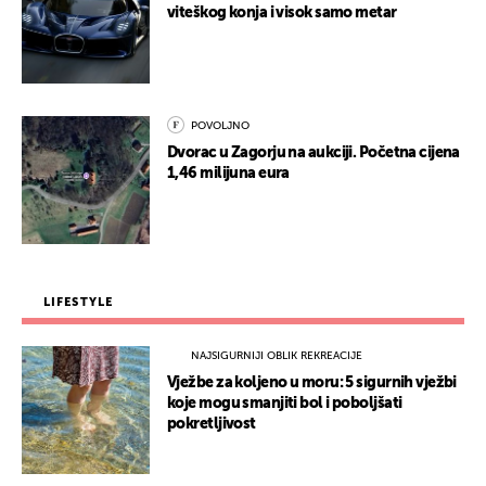
viteškog konja i visok samo metar
POVOLJNO
Dvorac u Zagorju na aukciji. Početna cijena
1,46 milijuna eura
LIFESTYLE
NAJSIGURNIJI OBLIK REKREACIJE
Vježbe za koljeno u moru: 5 sigurnih vježbi
koje mogu smanjiti bol i poboljšati
pokretljivost