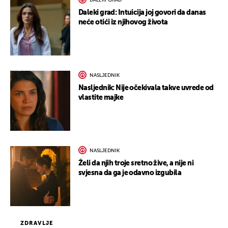
DALEKI GRAD
Daleki grad: Intuicija joj govori da danas
neće otići iz njihovog života
NASLJEDNIK
Nasljednik: Nije očekivala takve uvrede od
vlastite majke
NASLJEDNIK
Želi da njih troje sretno žive, a nije ni
svjesna da ga je odavno izgubila
ZDRAVLJE