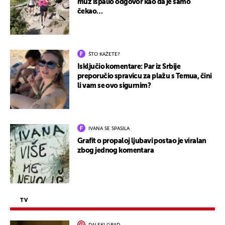
muž ispalio odgovor kao da je samo
čekao…
ŠTO KAŽETE?
Isključio komentare: Par iz Srbije
preporučio spravicu za plažu s Temua, čini
li vam se ovo sigurnim?
IVANA SE SPASILA
Grafit o propaloj ljubavi postao je viralan
zbog jednog komentara
TV