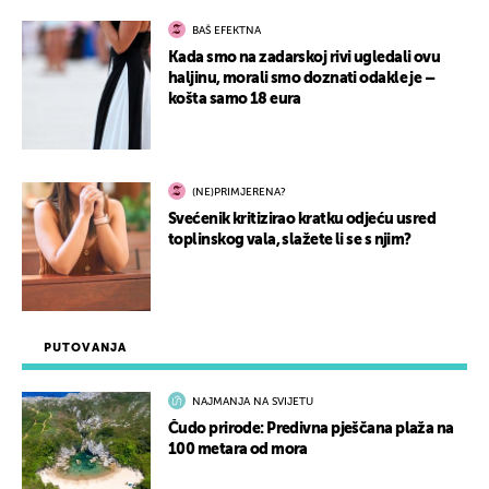
BAŠ EFEKTNA
Kada smo na zadarskoj rivi ugledali ovu
haljinu, morali smo doznati odakle je –
košta samo 18 eura
(NE)PRIMJERENA?
Svećenik kritizirao kratku odjeću usred
toplinskog vala, slažete li se s njim?
PUTOVANJA
NAJMANJA NA SVIJETU
Čudo prirode: Predivna pješčana plaža na
100 metara od mora