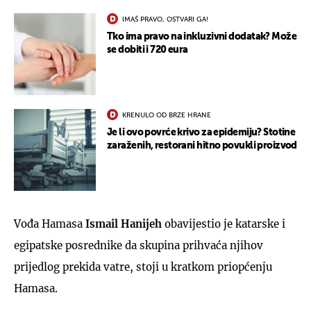
IMAŠ PRAVO, OSTVARI GA!
Tko ima pravo na inkluzivni dodatak? Može
se dobiti i 720 eura
KRENULO OD BRZE HRANE
Je li ovo povrće krivo za epidemiju? Stotine
zaraženih, restorani hitno povukli proizvod
Vođa Hamasa
Ismail Hanijeh
obavijestio je katarske i
egipatske posrednike da skupina prihvaća njihov
prijedlog prekida vatre, stoji u kratkom priopćenju
Hamasa.