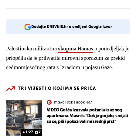
Dodajte DNEVNIK.hr u omiljeni Google izvor
Palestinska militantna
skupina Hamas
u ponedjeljak je
priopćila da je prihvatila mirovni sporazum za prekid
sedmomjesečnog rata s Izraelom u pojasu Gaze.
TRI VIJESTI O KOJIMA SE PRIČA
STIGAO I ŠOK S BOOKINGA
VIDEO Gošća izazvala požar luksuznog
apartmana. Vlasnik: "Dok je gorjelo, smijali
su se, pili i pokazivali mi srednji prst"
1:27
7