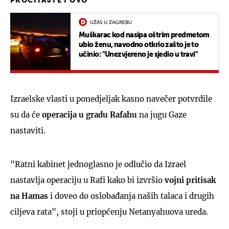
PROČITAJTE I OVO
UŽAS U ZAGREBU
Muškarac kod nasipa oštrim predmetom
ubio ženu, navodno otkrio zašto je to
učinio: "Unezvjereno je sjedio u travi"
Izraelske vlasti u ponedjeljak kasno navečer potvrdile
su da će
operacija u gradu Rafahu
na jugu Gaze
nastaviti.
"Ratni kabinet jednoglasno je odlučio da Izrael
nastavlja operaciju u Rafi kako bi izvršio
vojni pritisak
na Hamas
i doveo do oslobađanja naših talaca i drugih
ciljeva rata", stoji u priopćenju Netanyahuova ureda.