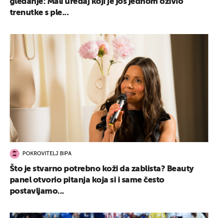
gledanje: Mali uređaj koji je još jednom oživio
trenutke s ple...
POKROVITELJ BIPA
Što je stvarno potrebno koži da zablista? Beauty
panel otvorio pitanja koja si i same često
postavljamo...