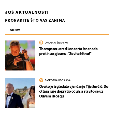
JOŠ AKTUALNOSTI
PRONAĐITE ŠTO VAS ZANIMA
SHOW
DRAMA U ŠIBENIKU
Thompson usred koncerta iznenada
prekinuo pjesmu: "Zovite hitnu!"
RASKOŠNA PROSLAVA
Ovako je izgledalo vjenčanje Tije Jurčić: Do
oltara ju je dopratio očuh, a slavilo se uz
Olivera i Rozgu