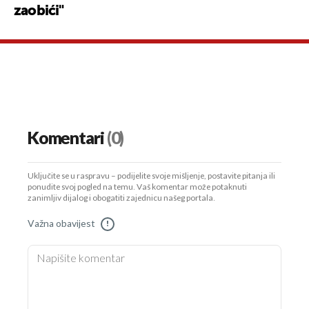
zaobići"
Komentari
(0)
Uključite se u raspravu – podijelite svoje mišljenje, postavite pitanja ili
ponudite svoj pogled na temu. Vaš komentar može potaknuti
zanimljiv dijalog i obogatiti zajednicu našeg portala.
Važna obavijest
!