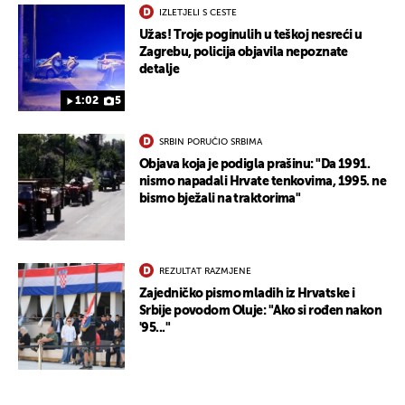
IZLETJELI S CESTE
Užas! Troje poginulih u teškoj nesreći u
Zagrebu, policija objavila nepoznate
detalje
1:02
5
SRBIN PORUČIO SRBIMA
Objava koja je podigla prašinu: "Da 1991.
nismo napadali Hrvate tenkovima, 1995. ne
bismo bježali na traktorima"
REZULTAT RAZMJENE
Zajedničko pismo mladih iz Hrvatske i
Srbije povodom Oluje: "Ako si rođen nakon
'95..."