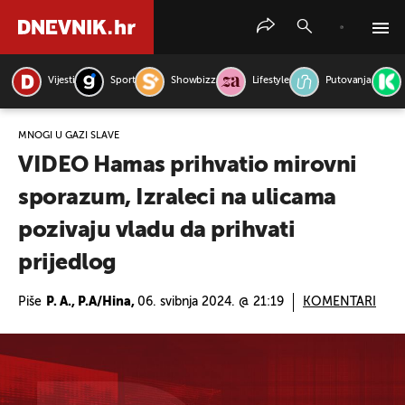
Vijesti
Sport
Showbizz
Lifestyle
Putovanja
PRETRAŽITE VIJESTI
MNOGI U GAZI SLAVE
VIDEO Hamas prihvatio mirovni
sporazum, Izraleci na ulicama
pozivaju vladu da prihvati
prijedlog
Piše
P. A., P.A/Hina,
06. svibnja 2024. @ 21:19
KOMENTARI