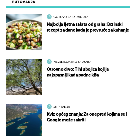
PUTOVANJA
GOTOVO ZA 15 MINUTA
Najbolja ljetna salata od graha: Brzinski
recept za dane kada je prevruće za kuhanje
NEVJEROJATNO OPASNO
Otrovno drvo: Tihi ubojica koji je
najopasniji kada padne kiša
15 PITANJA
Kviz općeg znanja: Za one pred kojima se i
Google može sakriti