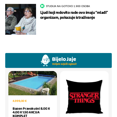
STUDIJA NA GOTOVO 1.900 OSOBA
Ljudi koji redovito rade ovo imaju “mlađi”
organizam, pokazuje istraživanje
4.999,00 €
Bazen Pravokutni 8.00 X
4.00 X 1.50 AKCIJA
KOMPLET