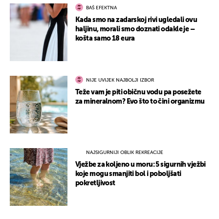
BAŠ EFEKTNA
Kada smo na zadarskoj rivi ugledali ovu
haljinu, morali smo doznati odakle je –
košta samo 18 eura
NIJE UVIJEK NAJBOLJI IZBOR
Teže vam je piti običnu vodu pa posežete
za mineralnom? Evo što to čini organizmu
NAJSIGURNIJI OBLIK REKREACIJE
Vježbe za koljeno u moru: 5 sigurnih vježbi
koje mogu smanjiti bol i poboljšati
pokretljivost