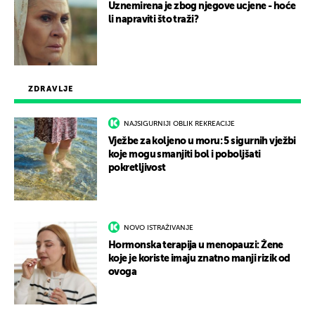
Uznemirena je zbog njegove ucjene - hoće
li napraviti što traži?
ZDRAVLJE
NAJSIGURNIJI OBLIK REKREACIJE
Vježbe za koljeno u moru: 5 sigurnih vježbi
koje mogu smanjiti bol i poboljšati
pokretljivost
NOVO ISTRAŽIVANJE
Hormonska terapija u menopauzi: Žene
koje je koriste imaju znatno manji rizik od
ovoga