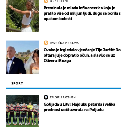
U 27. GODINI
Preminula je mlada influencerica koju je
pratilo više od milijun ljudi, dugo se borila s
opakom bolesti
RASKOŠNA PROSLAVA
Ovako je izgledalo vjenčanje Tije Jurčić: Do
oltara ju je dopratio očuh, a slavilo se uz
Olivera i Rozgu
SPORT
ŽALGIRIS RAZBIJEN
Golijada u Litvi: Hajduku petarda i velika
prednost uoči uzvrata na Poljudu