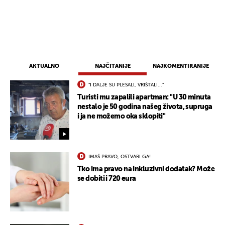
AKTUALNO
NAJČITANIJE
NAJKOMENTIRANIJE
"I DALJE SU PLESALI, VRIŠTALI..."
Turisti mu zapalili apartman: "U 30 minuta
nestalo je 50 godina našeg života, supruga
i ja ne možemo oka sklopiti"
IMAŠ PRAVO, OSTVARI GA!
Tko ima pravo na inkluzivni dodatak? Može
se dobiti i 720 eura