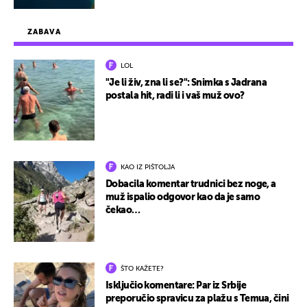
ZABAVA
LOL
"Je li živ, zna li se?": Snimka s Jadrana
postala hit, radi li i vaš muž ovo?
KAO IZ PIŠTOLJA
Dobacila komentar trudnici bez noge, a
muž ispalio odgovor kao da je samo
čekao…
ŠTO KAŽETE?
Isključio komentare: Par iz Srbije
preporučio spravicu za plažu s Temua, čini