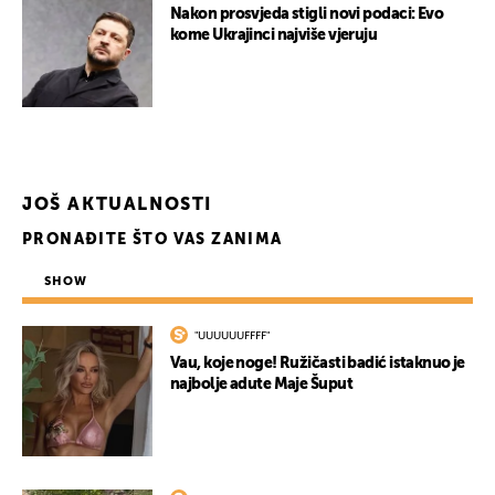
Nakon prosvjeda stigli novi podaci: Evo
kome Ukrajinci najviše vjeruju
UKLJUČITE NOTIFIKACIJE
JOŠ AKTUALNOSTI
PRONAĐITE ŠTO VAS ZANIMA
SHOW
"UUUUUUFFFF"
Vau, koje noge! Ružičasti badić istaknuo je
najbolje adute Maje Šuput