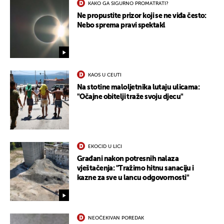
KAKO GA SIGURNO PROMATRATI?
Ne propustite prizor koji se ne viđa često:
Nebo sprema pravi spektakl
KAOS U CEUTI
Na stotine maloljetnika lutaju ulicama:
"Očajne obitelji traže svoju djecu"
EKOCID U LICI
Građani nakon potresnih nalaza
vještačenja: "Tražimo hitnu sanaciju i
kazne za sve u lancu odgovornosti"
NEOČEKIVAN POREDAK