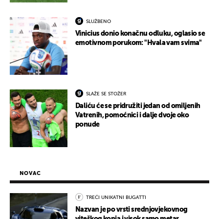
SLUŽBENO
Vinicius donio konačnu odluku, oglasio se
emotivnom porukom: "Hvala vam svima"
SLAŽE SE STOŽER
Daliću će se pridružiti jedan od omiljenih
Vatrenih, pomoćnici i dalje dvoje oko
ponude
NOVAC
TREĆI UNIKATNI BUGATTI
Nazvan je po vrsti srednjovjekovnog