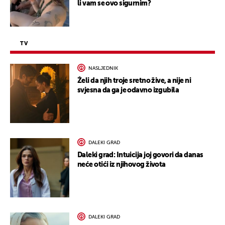
li vam se ovo sigurnim?
TV
NASLJEDNIK
Želi da njih troje sretno žive, a nije ni
svjesna da ga je odavno izgubila
DALEKI GRAD
Daleki grad: Intuicija joj govori da danas
neće otići iz njihovog života
DALEKI GRAD