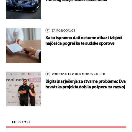
viteškog konja i visok samo metar
ZA POSLODAVCE
Kako ispravno dati nekome otkaz i izbjeći
najčešće pogreške te sudske sporove
POKROVITELJ PHILIP MORRIS ZAGREB
Digitalna rješenja za stvarne probleme: Dva
hrvatska projekta dobila potporu za razvoj
LIFESTYLE