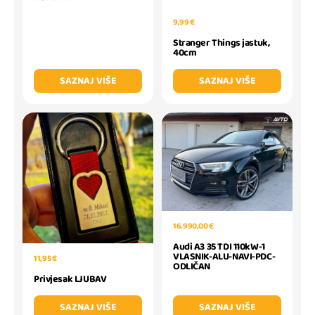
9,99 €
Stranger Things jastuk,
40cm
SAZNAJ VIŠE
SAZNAJ VIŠE
16.990,00 €
Audi A3 35 TDI 110kW-1
VLASNIK-ALU-NAVI-PDC-
11,95 €
ODLIČAN
Privjesak LJUBAV
SAZNAJ VIŠE
SAZNAJ VIŠE