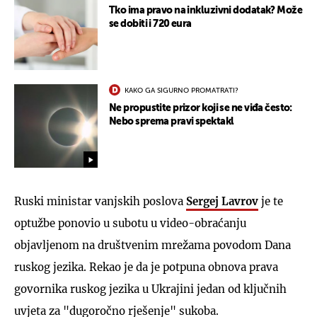
Tko ima pravo na inkluzivni dodatak? Može
se dobiti i 720 eura
KAKO GA SIGURNO PROMATRATI?
Ne propustite prizor koji se ne viđa često:
Nebo sprema pravi spektakl
Ruski ministar vanjskih poslova
Sergej Lavrov
je te
optužbe ponovio u subotu u video-obraćanju
objavljenom na društvenim mrežama povodom Dana
ruskog jezika. Rekao je da je potpuna obnova prava
govornika ruskog jezika u Ukrajini jedan od ključnih
uvjeta za "dugoročno rješenje" sukoba.