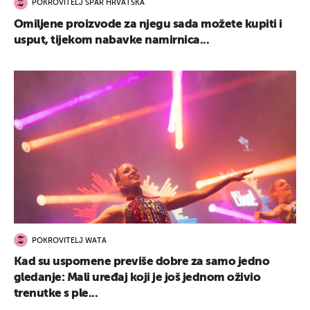
POKROVITELJ SPAR HRVATSKA
Omiljene proizvode za njegu sada možete kupiti i
usput, tijekom nabavke namirnica...
POKROVITELJ WATA
Kad su uspomene previše dobre za samo jedno
gledanje: Mali uređaj koji je još jednom oživio
trenutke s ple...