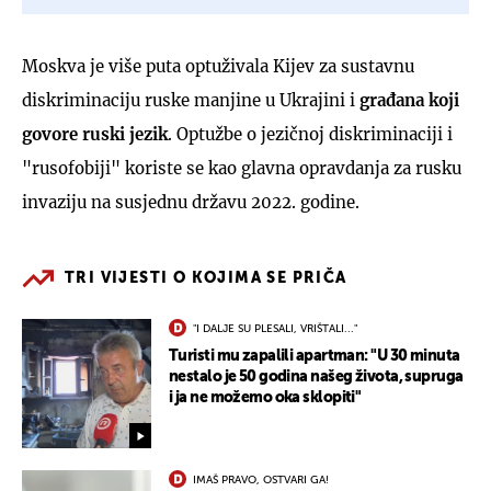
Moskva je više puta optuživala Kijev za sustavnu
diskriminaciju ruske manjine u Ukrajini i
građana koji
govore ruski jezik
. Optužbe o jezičnoj diskriminaciji i
"rusofobiji" koriste se kao glavna opravdanja za rusku
invaziju na susjednu državu 2022. godine.
TRI VIJESTI O KOJIMA SE PRIČA
"I DALJE SU PLESALI, VRIŠTALI..."
Turisti mu zapalili apartman: "U 30 minuta
nestalo je 50 godina našeg života, supruga
i ja ne možemo oka sklopiti"
IMAŠ PRAVO, OSTVARI GA!