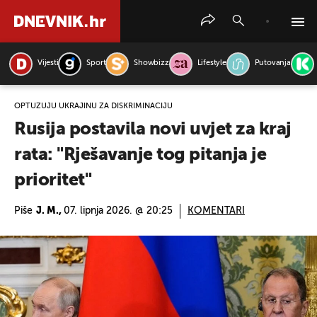
Vijesti
Sport
Showbizz
Lifestyle
Putovanja
PRETRAŽITE VIJESTI
OPTUŽUJU UKRAJINU ZA DISKRIMINACIJU
Rusija postavila novi uvjet za kraj
rata: "Rješavanje tog pitanja je
prioritet"
Piše
J. M.,
07. lipnja 2026. @ 20:25
KOMENTARI