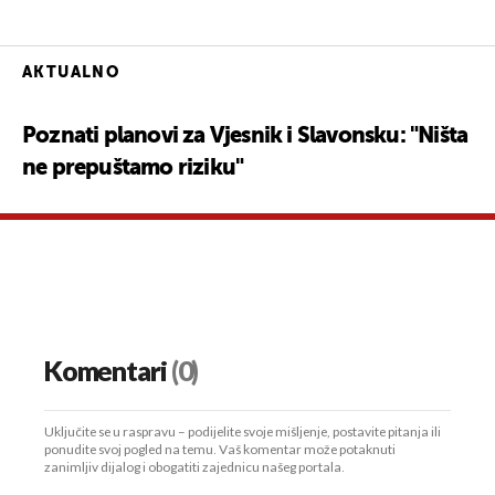
AKTUALNO
Poznati planovi za Vjesnik i Slavonsku: "Ništa
ne prepuštamo riziku"
Komentari
(0)
Uključite se u raspravu – podijelite svoje mišljenje, postavite pitanja ili
ponudite svoj pogled na temu. Vaš komentar može potaknuti
zanimljiv dijalog i obogatiti zajednicu našeg portala.