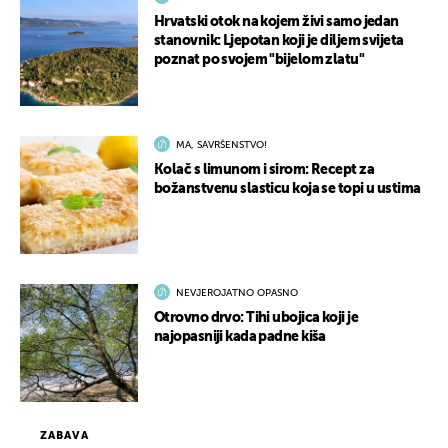
Hrvatski otok na kojem živi samo jedan
stanovnik: Ljepotan koji je diljem svijeta
poznat po svojem "bijelom zlatu"
MA, SAVRŠENSTVO!
Kolač s limunom i sirom: Recept za
božanstvenu slasticu koja se topi u ustima
NEVJEROJATNO OPASNO
Otrovno drvo: Tihi ubojica koji je
najopasniji kada padne kiša
ZABAVA