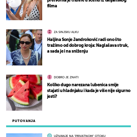
pretvorila je tribine u scenu iz talijanskog
filma
ZA SINJSKU ALKU
Haljina Sonje Jandroković radi ono što
tražimo od dobrog kroja: Naglašava struk,
a sada je i na sniženju
DOBRO JE ZNATI
Koliko dugo narezana lubenica smije
stajati u hladnjaku i kada je više nije sigurno
jesti?
PUTOVANJA
UŽIVANJE NA "PRIVATNOM" OTOKU