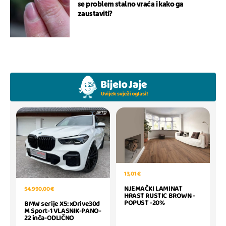
se problem stalno vraća i kako ga
zaustaviti?
13,01 €
NJEMAČKI LAMINAT
54.990,00 €
HRAST RUSTIC BROWN -
POPUST -20%
BMW serije X5: xDrive30d
M Sport-1 VLASNIK-PANO-
22 inča-ODLIČNO