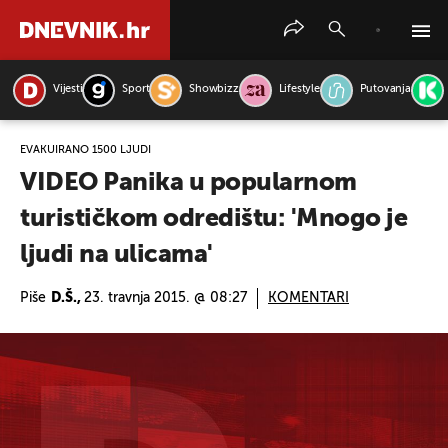
Vijesti
Sport
Showbizz
Lifestyle
Putovanja
PRETRAŽITE VIJESTI
EVAKUIRANO 1500 LJUDI
VIDEO Panika u popularnom
turističkom odredištu: 'Mnogo je
ljudi na ulicama'
Piše
D.Š.,
23. travnja 2015. @ 08:27
KOMENTARI