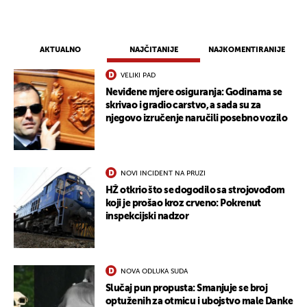
AKTUALNO
NAJČITANIJE
NAJKOMENTIRANIJE
VELIKI PAD
Neviđene mjere osiguranja: Godinama se
skrivao i gradio carstvo, a sada su za
njegovo izručenje naručili posebno vozilo
NOVI INCIDENT NA PRUZI
HŽ otkrio što se dogodilo sa strojovođom
koji je prošao kroz crveno: Pokrenut
inspekcijski nadzor
NOVA ODLUKA SUDA
Slučaj pun propusta: Smanjuje se broj
optuženih za otmicu i ubojstvo male Danke