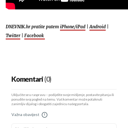
DNEVNIK.hr pratite putem
iPhone/iPad
|
Android
|
Twitter
|
Facebook
Komentari
(0)
Uključite se u raspravu – podijelite svoje mišljenje, postavite pitanja ili
ponudite svoj pogled na temu. Vaš komentar može potaknuti
zanimljiv dijalog i obogatiti zajednicu našeg portala.
Važna obavijest
!