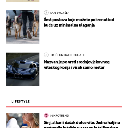
SAM SVOJ ŠEF
Šest poslova koje možete pokrenuti od
kuće uz minimalna ulaganja
TREĆI UNIKATNI BUGATTI
Nazvan je po vrsti srednjovjekovnog
viteškog konja i visok samo metar
LIFESTYLE
MIKROTREND
Sinj, alkari i dašak dolce vite: Jedna haljina