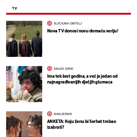
TV
SLUČAJNA OBITELJ
Nova TV donosi novu domaću seriju!
DALEKI GRAD
Ima tek šest godina, a već je jedan od
najnagrađivanijih dječjih glumaca
NASLJEDNIK
ANKETA: Koju ženu bi Serhat trebao
izabrati?