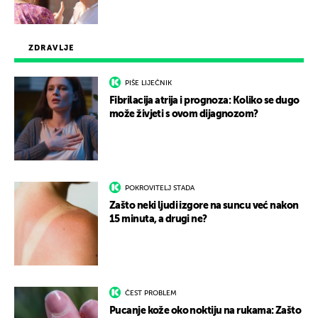
ZDRAVLJE
PIŠE LIJEČNIK
Fibrilacija atrija i prognoza: Koliko se dugo
može živjeti s ovom dijagnozom?
POKROVITELJ STADA
Zašto neki ljudi izgore na suncu već nakon
15 minuta, a drugi ne?
ČEST PROBLEM
Pucanje kože oko noktiju na rukama: Zašto