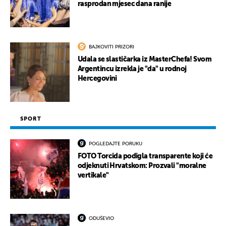
rasprodan mjesec dana ranije
BAJKOVITI PRIZORI
Udala se slastičarka iz MasterChefa! Svom
Argentincu izrekla je "da" u rodnoj
Hercegovini
SPORT
POGLEDAJTE PORUKU
FOTO Torcida podigla transparente koji će
odjeknuti Hrvatskom: Prozvali "moralne
vertikale"
ODUŠEVIO