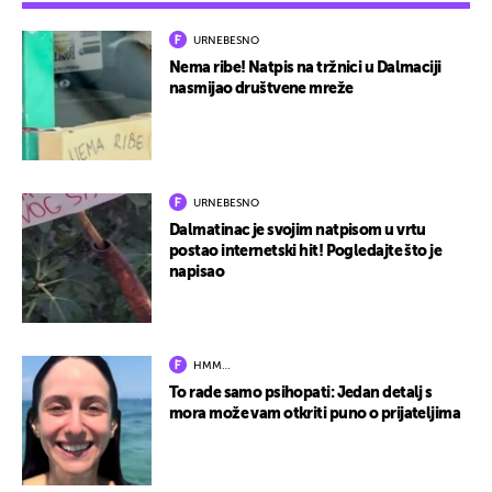
URNEBESNO
Nema ribe! Natpis na tržnici u Dalmaciji
nasmijao društvene mreže
URNEBESNO
Dalmatinac je svojim natpisom u vrtu
postao internetski hit! Pogledajte što je
napisao
HMM…
To rade samo psihopati: Jedan detalj s
mora može vam otkriti puno o prijateljima