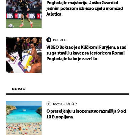
Pogledajte majstoriju: Joško Gvardiol
jednim potezom izbrisao cijelu momčad
Atletica
POLJACI...
VIDEO Boksao je s Kličkom i Furyjem, a sad
su ga stavili u kavez sa šestoricom Roma!
Pogledajte kako je završilo
NOVAC
KAMO BI OTIŠLI?
O preseljenju u inozemstvo razmišlja 9 od
10 Europljana