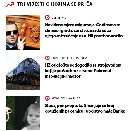
TRI VIJESTI O KOJIMA SE PRIČA
VELIKI PAD
Neviđene mjere osiguranja: Godinama se
skrivao i gradio carstvo, a sada su za
njegovo izručenje naručili posebno vozilo
NOVI INCIDENT NA PRUZI
HŽ otkrio što se dogodilo sa strojovođom
koji je prošao kroz crveno: Pokrenut
inspekcijski nadzor
NOVA ODLUKA SUDA
Slučaj pun propusta: Smanjuje se broj
optuženih za otmicu i ubojstvo male Danke