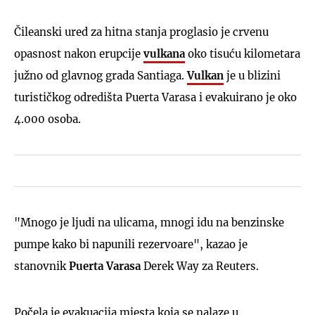
Čileanski ured za hitna stanja proglasio je crvenu
opasnost nakon erupcije
vulkana
oko tisuću kilometara
južno od glavnog grada Santiaga.
Vulkan
je u blizini
turističkog odredišta Puerta Varasa i evakuirano je oko
4.000 osoba.
"Mnogo je ljudi na ulicama, mnogi idu na benzinske
pumpe kako bi napunili rezervoare", kazao je
stanovnik
Puerta Varasa
Derek Way za Reuters.
Počela je evakuacija mjesta koja se nalaze u