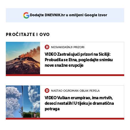
Dodajte DNEVNIK.hr u omiljeni Google izvor
PROČITAJTE I OVO
NESVAKIDAŠNJI PRIZORI
VIDEO Zastrašujući prizori na Siciliji:
Probudila se Etna, pogledajte snimku
nove snažne erupcije
NASTAO OGROMAN OBLAK PEPELA
VIDEO Vulkan erumpirao, ima mrtvih,
deseci nestalih! U tijeku je dramatična
potraga