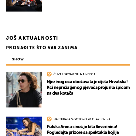
JOŠ AKTUALNOSTI
PRONAĐITE ŠTO VAS ZANIMA
SHOW
ČUVA USPOMENU NA NJEGA
Njezinog oca obožavala je cijela Hrvatska!
Kći neprežaljenog pjevača projurila špicom
na dva kotača
NASTUPALA S GOTOVO 70 GLAZBENIKA
Pulska Arena sinoć je bila Severinina!
Pogledajte prizore sa spektakla koji je