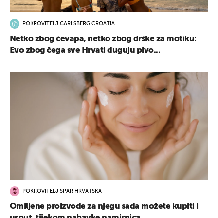
POKROVITELJ CARLSBERG CROATIA
Netko zbog ćevapa, netko zbog drške za motiku:
Evo zbog čega sve Hrvati duguju pivo...
POKROVITELJ SPAR HRVATSKA
Omiljene proizvode za njegu sada možete kupiti i
usput, tijekom nabavke namirnica...