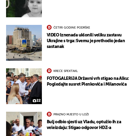
UKLJUČITE NOTIFIKACIJE
ČETIRI GODINE PODRŠKE
VIDEO Iznenada uklonili veliku zastavu
Ukrajine s trga: Svemu je prethodio jedan
sastanak
KREĆE SPEKTAKL
FOTOGALERIJA Državni vrh stigao na Alku:
Pogledajte susret Plenkovića i Milanovića
22
PRAZNO MJESTO U LOŽI
Bulj odbio sjesti uz Vladu, optužio ih za
veleizdaju: Stigao odgovor HDZ-a