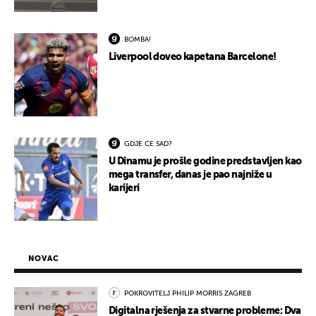
BOMBA!
Liverpool doveo kapetana Barcelone!
GDJE ĆE SAD?
U Dinamu je prošle godine predstavljen kao
mega transfer, danas je pao najniže u
karijeri
NOVAC
POKROVITELJ PHILIP MORRIS ZAGREB
Digitalna rješenja za stvarne probleme: Dva