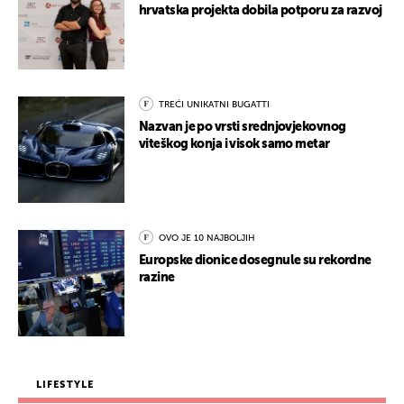
hrvatska projekta dobila potporu za razvoj
TREĆI UNIKATNI BUGATTI
Nazvan je po vrsti srednjovjekovnog
viteškog konja i visok samo metar
OVO JE 10 NAJBOLJIH
Europske dionice dosegnule su rekordne
razine
LIFESTYLE