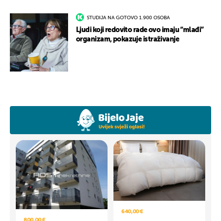
STUDIJA NA GOTOVO 1.900 OSOBA
Ljudi koji redovito rade ovo imaju “mlađi”
organizam, pokazuje istraživanje
640,00 €
800,00 €