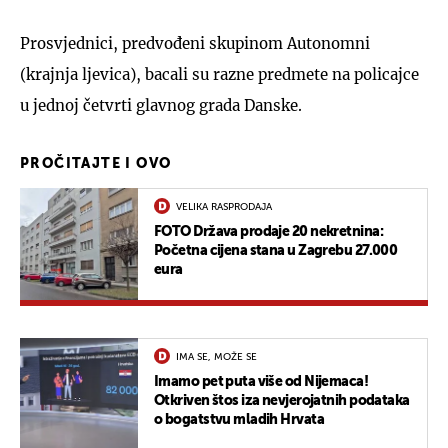
Prosvjednici, predvođeni skupinom Autonomni
(krajnja ljevica), bacali su razne predmete na policajce
u jednoj četvrti glavnog grada Danske.
PROČITAJTE I OVO
VELIKA RASPRODAJA
FOTO Država prodaje 20 nekretnina:
Početna cijena stana u Zagrebu 27.000
eura
IMA SE, MOŽE SE
Imamo pet puta više od Nijemaca!
Otkriven štos iza nevjerojatnih podataka
o bogatstvu mladih Hrvata