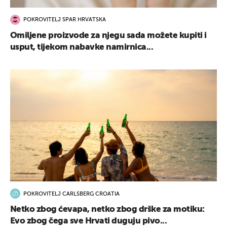
POKROVITELJ SPAR HRVATSKA
Omiljene proizvode za njegu sada možete kupiti i
usput, tijekom nabavke namirnica...
POKROVITELJ CARLSBERG CROATIA
Netko zbog ćevapa, netko zbog drške za motiku:
Evo zbog čega sve Hrvati duguju pivo...