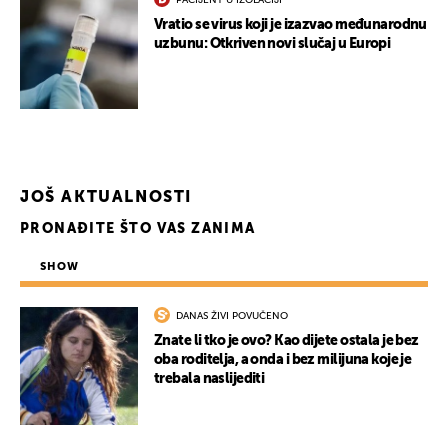
PACIJENT U IZOLACIJI
Vratio se virus koji je izazvao međunarodnu
uzbunu: Otkriven novi slučaj u Europi
JOŠ AKTUALNOSTI
PRONAĐITE ŠTO VAS ZANIMA
SHOW
DANAS ŽIVI POVUČENO
UKLJUČITE NOTIFIKACIJE
Znate li tko je ovo? Kao dijete ostala je bez
oba roditelja, a onda i bez milijuna koje je
trebala naslijediti