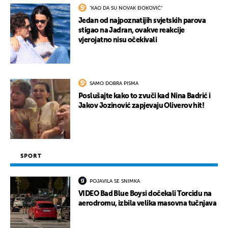
"KAO DA SU NOVAK ĐOKOVIĆ"
Jedan od najpoznatijih svjetskih parova
stigao na Jadran, ovakve reakcije
vjerojatno nisu očekivali
SAMO DOBRA PISMA
Poslušajte kako to zvuči kad Nina Badrić i
Jakov Jozinović zapjevaju Oliverov hit!
SPORT
POJAVILA SE SNIMKA
VIDEO Bad Blue Boysi dočekali Torcidu na
aerodromu, izbila velika masovna tučnjava