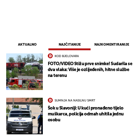
AKTUALNO
NAJČITANIJE
NAJKOMENTIRANIJE
KOD BJELOVARA
FOTO/VIDEO Stižu prve snimke! Sudarila se
dva vlaka: Više je ozlijeđenih, hitne službe
na terenu
SUMNJA NA NASILNU SMRT
Šok u Slavoniji: U kući pronađeno tijelo
muškarca, policija odmah uhitila jednu
osobu