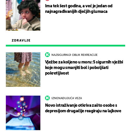
Ima tek šest godina, a već je jedan od
najnagrađivanijih dječjih glumaca
ZDRAVLJE
NAJSIGURNIJI OBLIK REKREACIJE
Vježbe za koljeno u moru: 5 sigurnih vježbi
koje mogu smanjiti bol i poboljšati
pokretljivost
IZNENAĐUJUĆA VEZA
Novo istraživanje otkriva zašto osobe s
depresijom drugačije reagiraju na lajkove