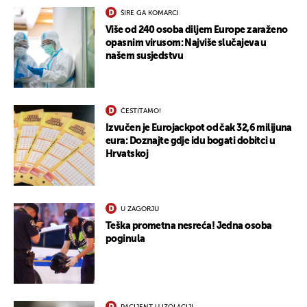
ŠIRE GA KOMARCI
Više od 240 osoba diljem Europe zaraženo
opasnim virusom: Najviše slučajeva u
našem susjedstvu
ČESTITAMO!
Izvučen je Eurojackpot od čak 32,6 milijuna
eura: Doznajte gdje idu bogati dobitci u
Hrvatskoj
U ZAGORJU
Teška prometna nesreća! Jedna osoba
poginula