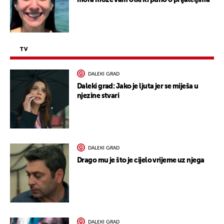
mora može vam otkriti puno o prijateljima
TV
DALEKI GRAD
Daleki grad: Jako je ljuta jer se miješa u
njezine stvari
DALEKI GRAD
Drago mu je što je cijelo vrijeme uz njega
DALEKI GRAD