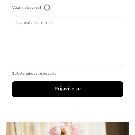
Važna obavijest
!
1500 znakova preostalo
Prijavite se