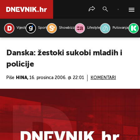
Vijesti
Sport
Showbizz
Lifestyle
Putovanja
PRETRAŽITE VIJESTI
Danska: žestoki sukobi mladih i
policije
Piše
HINA,
16. prosinca 2006. @ 22:01
KOMENTARI