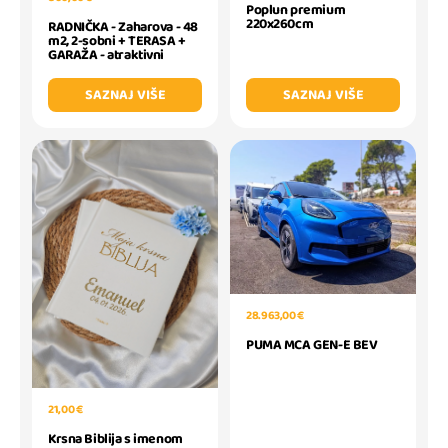
Poplun premium
220x260cm
RADNIČKA - Zaharova - 48
m2, 2-sobni + TERASA +
GARAŽA - atraktivni
SAZNAJ VIŠE
SAZNAJ VIŠE
28.963,00 €
PUMA MCA GEN-E BEV
21,00 €
Krsna Biblija s imenom