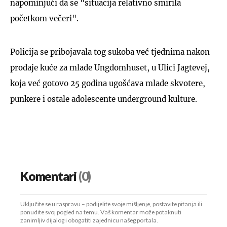
napominjući da se "situacija relativno smirila
početkom večeri".
Policija se pribojavala tog sukoba već tjednima nakon
prodaje kuće za mlade Ungdomhuset, u Ulici Jagtevej,
koja već gotovo 25 godina ugošćava mlade skvotere,
punkere i ostale adolescente underground kulture.
Komentari
(0)
Uključite se u raspravu – podijelite svoje mišljenje, postavite pitanja ili
ponudite svoj pogled na temu. Vaš komentar može potaknuti
zanimljiv dijalog i obogatiti zajednicu našeg portala.