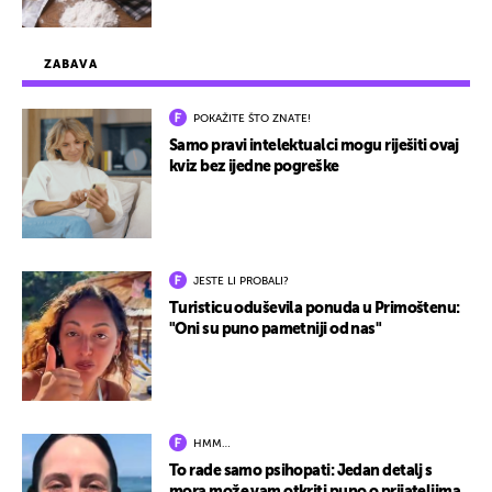
ZABAVA
POKAŽITE ŠTO ZNATE!
Samo pravi intelektualci mogu riješiti ovaj
kviz bez ijedne pogreške
JESTE LI PROBALI?
Turisticu oduševila ponuda u Primoštenu:
"Oni su puno pametniji od nas"
HMM…
To rade samo psihopati: Jedan detalj s