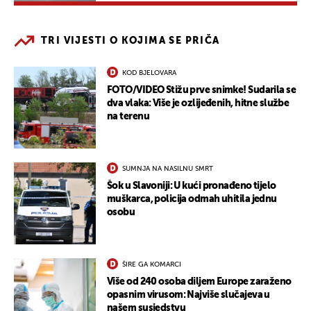
TRI VIJESTI O KOJIMA SE PRIČA
KOD BJELOVARA
FOTO/VIDEO Stižu prve snimke! Sudarila se
dva vlaka: Više je ozlijeđenih, hitne službe
na terenu
SUMNJA NA NASILNU SMRT
Šok u Slavoniji: U kući pronađeno tijelo
muškarca, policija odmah uhitila jednu
osobu
ŠIRE GA KOMARCI
Više od 240 osoba diljem Europe zaraženo
opasnim virusom: Najviše slučajeva u
našem susjedstvu