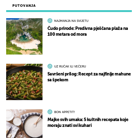
PUTOVANJA
NAJMANJA NA SVIJETU
Čudo prirode: Predivna pješčana plaža na
100 metara od mora
UZ RUČAK ILI VEČERU
Savršeni prilog: Recept za najfinije mahune
sa špekom
BON APPETIT!
Majke svih umaka: 5 kultnih recepata koje
moraju znati svi kuhari