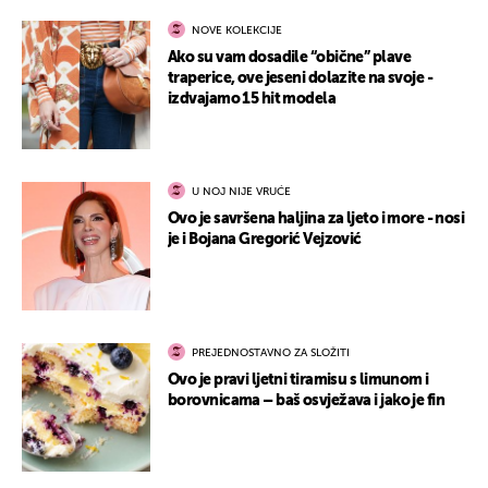
NOVE KOLEKCIJE
Ako su vam dosadile “obične” plave
traperice, ove jeseni dolazite na svoje -
izdvajamo 15 hit modela
U NOJ NIJE VRUĆE
Ovo je savršena haljina za ljeto i more - nosi
je i Bojana Gregorić Vejzović
PREJEDNOSTAVNO ZA SLOŽITI
Ovo je pravi ljetni tiramisu s limunom i
borovnicama – baš osvježava i jako je fin