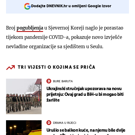
Dodajte DNEVNIK.hr u omiljeni Google izvor
Broj
pogubljenja
u Sjevernoj Koreji naglo je porastao
tijekom pandemije COVID-a, pokazuje novo izvješće
nevladine organizacije sa sjedištem u Seulu.
TRI VIJESTI O KOJIMA SE PRIČA
BURE BARUTA
Ukrajinski stručnjak upozorava na novu
prijetnju: Ovaj grad u BiH-u bi mogao biti
žarište
DRAMA U RIJECI
Urušio se balkon kuće, na njemu bile dvije