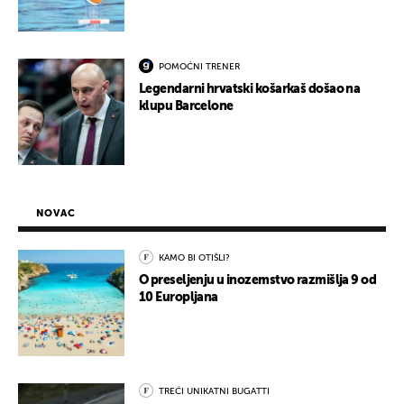
POMOĆNI TRENER
Legendarni hrvatski košarkaš došao na
klupu Barcelone
NOVAC
KAMO BI OTIŠLI?
O preseljenju u inozemstvo razmišlja 9 od
10 Europljana
TREĆI UNIKATNI BUGATTI