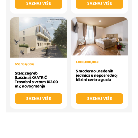
SAZNAJ VIŠE
SAZNAJ VIŠE
1.000.000,00 €
653.184,00 €
5 moderno uređenih
Stan: Zagreb
jedinica u neposrednoj
(Lašćina),KVATRIĆ
blizini centra grada
Trosobni s vrtom 102.00
m2, novogradnja
SAZNAJ VIŠE
SAZNAJ VIŠE