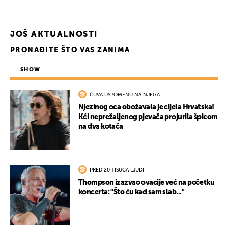
JOŠ AKTUALNOSTI
PRONAĐITE ŠTO VAS ZANIMA
SHOW
ČUVA USPOMENU NA NJEGA
Njezinog oca obožavala je cijela Hrvatska!
Kći neprežaljenog pjevača projurila špicom
na dva kotača
PRED 20 TISUĆA LJUDI
Thompson izazvao ovacije već na početku
koncerta: "Što ću kad sam slab..."