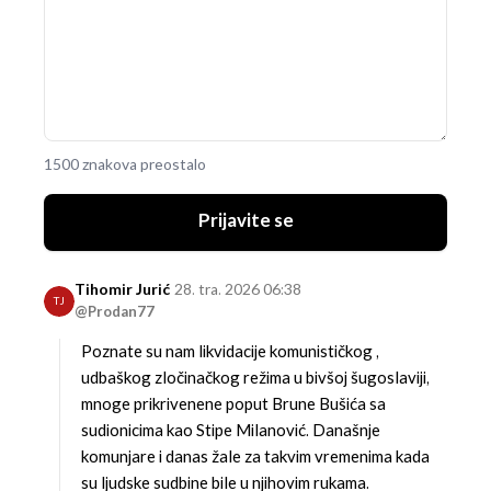
1500 znakova preostalo
Prijavite se
Tihomir Jurić
28. tra. 2026 06:38
TJ
@Prodan77
Poznate su nam likvidacije komunističkog ,
udbaškog zločinačkog režima u bivšoj šugoslaviji,
mnoge prikrivenene poput Brune Bušića sa
sudionicima kao Stipe Milanović. Današnje
komunjare i danas žale za takvim vremenima kada
su ljudske sudbine bile u njihovim rukama.