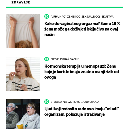
ZDRAVLJE
"VRHUNAC" ŽENSKOG SEKSUALNOG ISKUSTVA
Kako do vaginalnog orgazma? Samo 18 %
žena može ga doživjeti isključivo na ovaj
način
NOVO ISTRAŽIVANJE
Hormonska terapija u menopauzi: Žene
koje je koriste imaju znatno manji rizik od
ovoga
STUDIJA NA GOTOVO 1.900 OSOBA
Ljudi koji redovito rade ovo imaju “mlađi”
organizam, pokazuje istraživanje