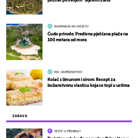
poznat po svojem "bijelom zlatu"
NAJMANJA NA SVIJETU
Čudo prirode: Predivna pješčana plaža na
100 metara od mora
MA, SAVRŠENSTVO!
Kolač s limunom i sirom: Recept za
božanstvenu slasticu koja se topi u ustima
ZABAVA
JESTE LI PROBALI?