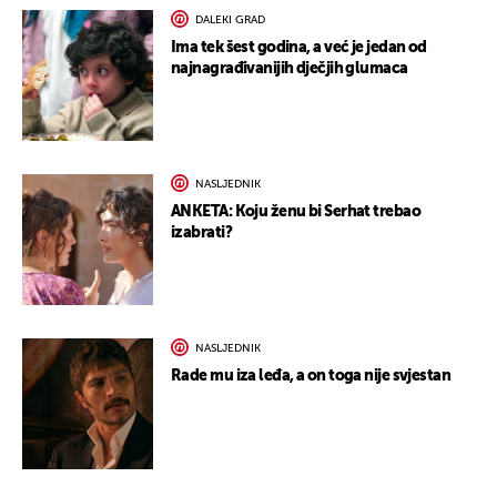
DALEKI GRAD
Ima tek šest godina, a već je jedan od
najnagrađivanijih dječjih glumaca
NASLJEDNIK
ANKETA: Koju ženu bi Serhat trebao
izabrati?
NASLJEDNIK
Rade mu iza leđa, a on toga nije svjestan