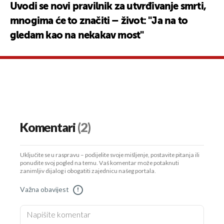
Uvodi se novi pravilnik za utvrđivanje smrti,
mnogima će to značiti – život: "Ja na to
gledam kao na nekakav most"
Komentari
(2)
Uključite se u raspravu – podijelite svoje mišljenje, postavite pitanja ili
ponudite svoj pogled na temu. Vaš komentar može potaknuti
zanimljiv dijalog i obogatiti zajednicu našeg portala.
Važna obavijest
!