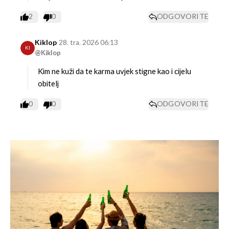
2
0
ODGOVORITE
Kiklop
28. tra. 2026 06:13
KI
@Kiklop
Kim ne kuži da te karma uvjek stigne kao i cijelu
obitelj
0
0
ODGOVORITE