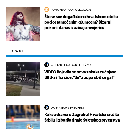
PONOVNO POD POVEĆALOM
Što se sve događalo na hrvatskom otoku
pod osramoćenim glumcem? Bizarni
prizori i danas izazivaju nevjericu
SPORT
CIPELARILI GA DOK JE LEŽAO
VIDEO Pojavila se nova snimka tučnjave
BBB-a i Torcide: "Je*ote, pa ubit će ga!"
DRAMATIČAN PREOKRET
Kakva drama u Zagrebu! Hrvatska srušila
Srbiju i izborila finale Svjetskog prvenstva