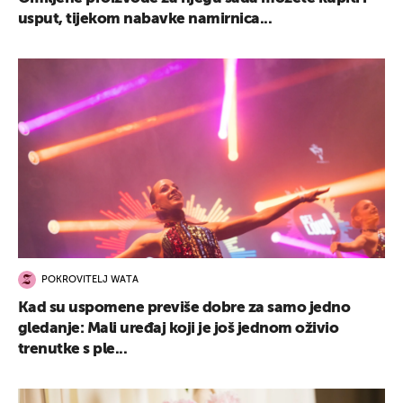
usput, tijekom nabavke namirnica...
POKROVITELJ WATA
Kad su uspomene previše dobre za samo jedno
gledanje: Mali uređaj koji je još jednom oživio
trenutke s ple...