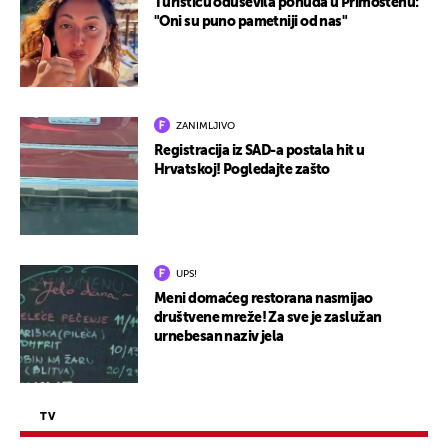
Turisticu oduševila ponuda u Primoštenu:
"Oni su puno pametniji od nas"
ZANIMLJIVO
Registracija iz SAD-a postala hit u
Hrvatskoj! Pogledajte zašto
UPS!
Meni domaćeg restorana nasmijao
društvene mreže! Za sve je zaslužan
urnebesan naziv jela
TV