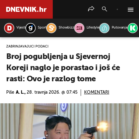
Vijesti
Sport
Showbizz
Lifestyle
Putovanja
PRETRAŽITE VIJESTI
ZABRINJAVAJUĆI PODACI
Broj pogubljenja u Sjevernoj
Koreji naglo je porastao i još će
rasti: Ovo je razlog tome
Piše
A. L.,
28. travnja 2026. @ 07:45
KOMENTARI