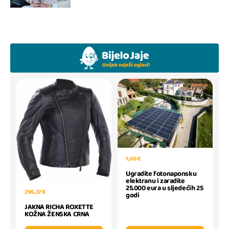
1,00 €
Ugradite fotonaponsku
elektranu i zaradite
25.000 eura u sljedećih 25
296,37 €
godi
JAKNA RICHA ROXETTE
KOŽNA ŽENSKA CRNA