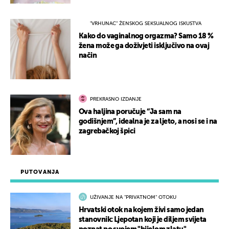
"VRHUNAC" ŽENSKOG SEKSUALNOG ISKUSTVA
Kako do vaginalnog orgazma? Samo 18 %
žena može ga doživjeti isključivo na ovaj
način
PREKRASNO IZDANJE
Ova haljina poručuje “Ja sam na
godišnjem”, idealna je za ljeto, a nosi se i na
zagrebačkoj špici
PUTOVANJA
UŽIVANJE NA "PRIVATNOM" OTOKU
Hrvatski otok na kojem živi samo jedan
stanovnik: Ljepotan koji je diljem svijeta