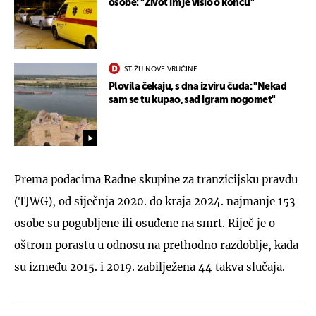
osobe: "Život im je visio o koncu"
STIŽU NOVE VRUĆINE
Plovila čekaju, s dna izviru čuda: "Nekad
sam se tu kupao, sad igram nogomet"
Prema podacima Radne skupine za tranzicijsku pravdu
(TJWG), od siječnja 2020. do kraja 2024. najmanje 153
osobe su pogubljene ili osuđene na smrt. Riječ je o
oštrom porastu u odnosu na prethodno razdoblje, kada
su između 2015. i 2019. zabilježena 44 takva slučaja.