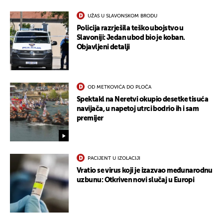
UŽAS U SLAVONSKOM BRODU
Policija razrješila teško ubojstvo u
Slavoniji: Jedan ubod bio je koban.
Objavljeni detalji
OD METKOVIĆA DO PLOČA
Spektakl na Neretvi okupio desetke tisuća
navijača, u napetoj utrci bodrio ih i sam
premijer
PACIJENT U IZOLACIJI
Vratio se virus koji je izazvao međunarodnu
uzbunu: Otkriven novi slučaj u Europi