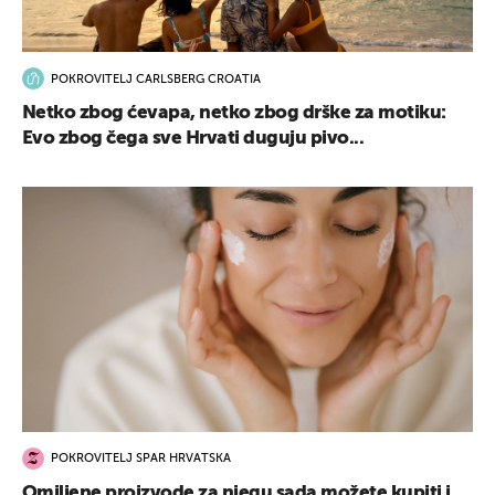
POKROVITELJ CARLSBERG CROATIA
Netko zbog ćevapa, netko zbog drške za motiku:
Evo zbog čega sve Hrvati duguju pivo...
POKROVITELJ SPAR HRVATSKA
Omiljene proizvode za njegu sada možete kupiti i