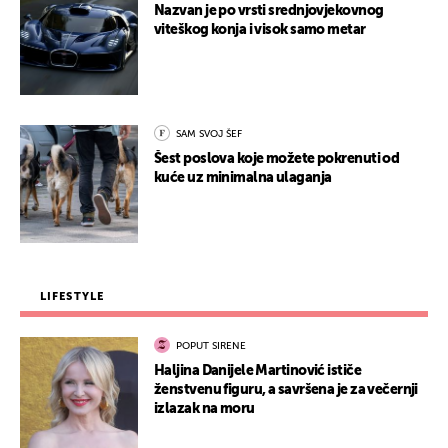
Nazvan je po vrsti srednjovjekovnog
viteškog konja i visok samo metar
SAM SVOJ ŠEF
Šest poslova koje možete pokrenuti od
kuće uz minimalna ulaganja
LIFESTYLE
POPUT SIRENE
Haljina Danijele Martinović ističe
ženstvenu figuru, a savršena je za večernji
izlazak na moru