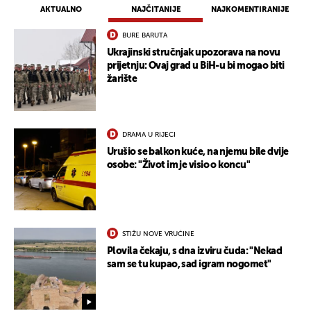
AKTUALNO
NAJČITANIJE
NAJKOMENTIRANIJE
UKLJUČITE NOTIFIKACIJE
BURE BARUTA
Ukrajinski stručnjak upozorava na novu
prijetnju: Ovaj grad u BiH-u bi mogao biti
žarište
DRAMA U RIJECI
Urušio se balkon kuće, na njemu bile dvije
osobe: "Život im je visio o koncu"
STIŽU NOVE VRUĆINE
Plovila čekaju, s dna izviru čuda: "Nekad
sam se tu kupao, sad igram nogomet"