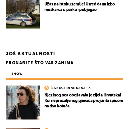
Užas na istoku zemlje! Usred dana izbo
muškarca u parku i pobjegao
JOŠ AKTUALNOSTI
PRONAĐITE ŠTO VAS ZANIMA
SHOW
ČUVA USPOMENU NA NJEGA
Njezinog oca obožavala je cijela Hrvatska!
Kći neprežaljenog pjevača projurila špicom
na dva kotača