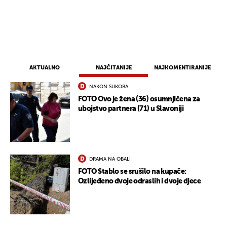
AKTUALNO
NAJČITANIJE
NAJKOMENTIRANIJE
NAKON SUKOBA
FOTO Ovo je žena (36) osumnjičena za
ubojstvo partnera (71) u Slavoniji
DRAMA NA OBALI
FOTO Stablo se srušilo na kupače:
Ozlijeđeno dvoje odraslih i dvoje djece