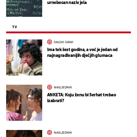
urnebesan naziv jela
TV
DALEKI GRAD
Ima tek šest godina, a već je jedan od
najnagrađivanijih dječjih glumaca
NASLJEDNIK
ANKETA: Koju ženu bi Serhat trebao
izabrati?
NASLJEDNIK