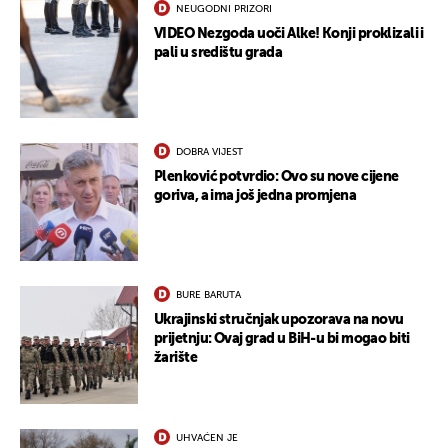
NEUGODNI PRIZORI
VIDEO Nezgoda uoči Alke! Konji proklizali i
pali u središtu grada
DOBRA VIJEST
UKLJUČITE NOTIFIKACIJE
Plenković potvrdio: Ovo su nove cijene
goriva, a ima još jedna promjena
BURE BARUTA
Ukrajinski stručnjak upozorava na novu
prijetnju: Ovaj grad u BiH-u bi mogao biti
žarište
UHVAĆEN JE