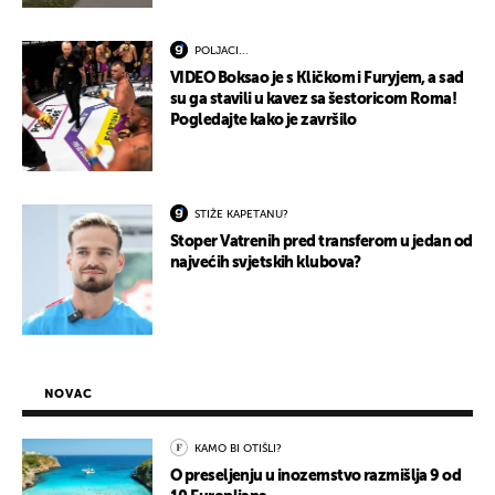
POLJACI...
VIDEO Boksao je s Kličkom i Furyjem, a sad
su ga stavili u kavez sa šestoricom Roma!
Pogledajte kako je završilo
STIŽE KAPETANU?
Stoper Vatrenih pred transferom u jedan od
najvećih svjetskih klubova?
NOVAC
KAMO BI OTIŠLI?
O preseljenju u inozemstvo razmišlja 9 od