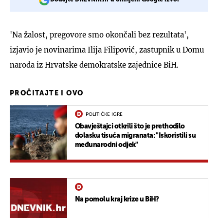
'Na žalost, pregovore smo okončali bez rezultata',
izjavio je novinarima Ilija Filipović, zastupnik u Domu
naroda iz Hrvatske demokratske zajednice BiH.
PROČITAJTE I OVO
POLITIČKE IGRE
Obavještajci otkrili što je prethodilo
dolasku tisuća migranata: "Iskoristili su
međunarodni odjek"
Na pomolu kraj krize u BiH?