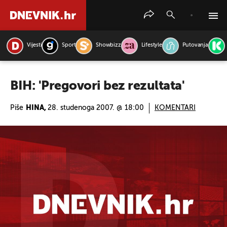
Vijesti
Sport
Showbizz
Lifestyle
Putovanja
PRETRAŽITE VIJESTI
BIH: 'Pregovori bez rezultata'
Piše
HINA,
28. studenoga 2007. @ 18:00
KOMENTARI