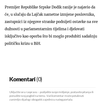
Premijer Republike Srpske Dodik ranije je najavio da
će, u slučaju da Lajčak nametne izmjene poslovnika,
zastupnici iz njegove stranke podnijeti ostavke na sve
dužnosti u parlamentarnim tijelima i djelovati
isključivo kao oporba što bi moglo produbiti sadašnju
političku krizu u BiH.
Komentari
(0)
Uključite se u raspravu – podijelite svoje mišljenje, postavite pitanja ili
ponudite svoj pogled na temu. Vaš komentar može potaknuti
zanimljiv dijalog i obogatiti zajednicu našeg portala.