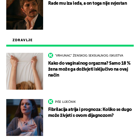
Rade mu iza leđa, a on toga nije svjestan
ZDRAVLJE
"VRHUNAC" ŽENSKOG SEKSUALNOG ISKUSTVA
Kako do vaginalnog orgazma? Samo 18 %
žena može ga doživjeti isključivo na ovaj
način
PIŠE LIJEČNIK
Fibrilacija atrija i prognoza: Koliko se dugo
može živjeti s ovom dijagnozom?