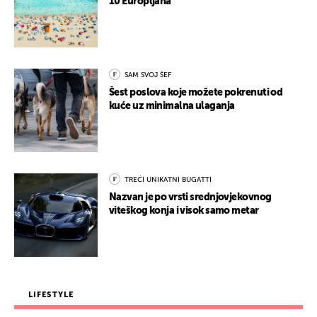
10 Europljana
SAM SVOJ ŠEF
Šest poslova koje možete pokrenuti od
kuće uz minimalna ulaganja
TREĆI UNIKATNI BUGATTI
Nazvan je po vrsti srednjovjekovnog
viteškog konja i visok samo metar
LIFESTYLE