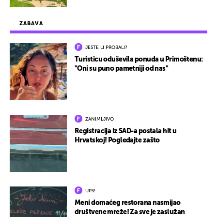
ZABAVA
JESTE LI PROBALI?
Turisticu oduševila ponuda u Primoštenu:
"Oni su puno pametniji od nas"
ZANIMLJIVO
Registracija iz SAD-a postala hit u
Hrvatskoj! Pogledajte zašto
UPS!
Meni domaćeg restorana nasmijao
društvene mreže! Za sve je zaslužan