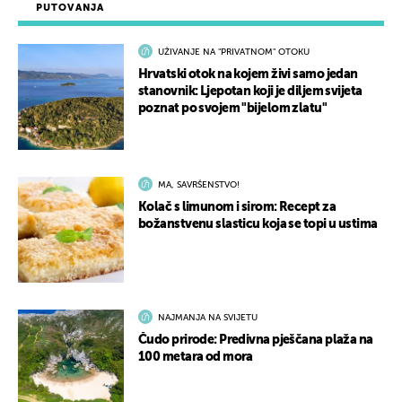
PUTOVANJA
UŽIVANJE NA "PRIVATNOM" OTOKU
Hrvatski otok na kojem živi samo jedan
stanovnik: Ljepotan koji je diljem svijeta
poznat po svojem "bijelom zlatu"
MA, SAVRŠENSTVO!
Kolač s limunom i sirom: Recept za
božanstvenu slasticu koja se topi u ustima
NAJMANJA NA SVIJETU
Čudo prirode: Predivna pješčana plaža na
100 metara od mora