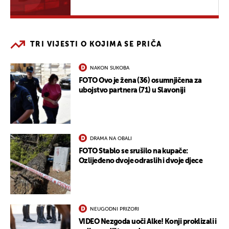
TRI VIJESTI O KOJIMA SE PRIČA
NAKON SUKOBA
FOTO Ovo je žena (36) osumnjičena za
ubojstvo partnera (71) u Slavoniji
DRAMA NA OBALI
FOTO Stablo se srušilo na kupače:
Ozlijeđeno dvoje odraslih i dvoje djece
NEUGODNI PRIZORI
VIDEO Nezgoda uoči Alke! Konji proklizali i