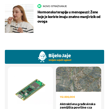
NOVO ISTRAŽIVANJE
Hormonska terapija u menopauzi: Žene
koje je koriste imaju znatno manji rizik od
ovoga
112.000,00 €
Aktraktivna građevinska
zemljišta površine cca