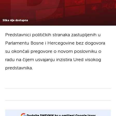
Slika nije dostupna
Predstavnici političkih stranaka zastupljenih u
Parlamentu Bosne i Hercegovine bez dogovora
su okončali pregovore o novom poslovniku o
radu na čijem usvajanju inzistira Ured visokog
predstavnika.
Dodajte DNEVNIK.hr u omiljeni Google izvor