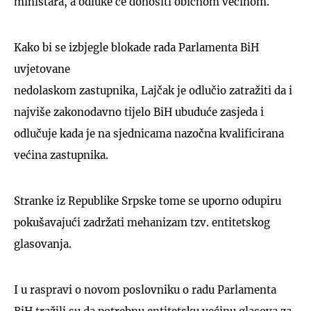
ministara, a odluke će donositi običnom većinom.
Kako bi se izbjegle blokade rada Parlamenta BiH
uvjetovane
nedolaskom zastupnika, Lajčak je odlučio zatražiti da i
najviše zakonodavno tijelo BiH ubuduće zasjeda i
odlučuje kada je na sjednicama nazočna kvalificirana
većina zastupnika.
Stranke iz Republike Srpske tome se uporno odupiru
pokušavajući zadržati mehanizam tzv. entitetskog
glasovanja.
I u raspravi o novom poslovniku o radu Parlamenta