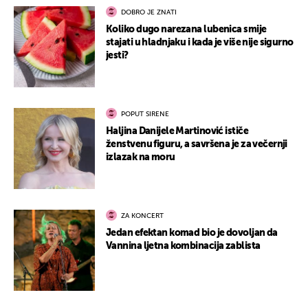
DOBRO JE ZNATI
Koliko dugo narezana lubenica smije
stajati u hladnjaku i kada je više nije sigurno
jesti?
POPUT SIRENE
Haljina Danijele Martinović ističe
ženstvenu figuru, a savršena je za večernji
izlazak na moru
ZA KONCERT
Jedan efektan komad bio je dovoljan da
Vannina ljetna kombinacija zablista