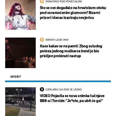
PONOVNO POD POVEĆALOM
Što se sve događalo na hrvatskom otoku
pod osramoćenim glumcem? Bizarni
prizori i danas izazivaju nevjericu
KAKVIH LJUDI IMA!
Kaos kakav se ne pamti: Zbog suludog
poteza jednog muškarca bend je bio
prisiljen prekinuti nastup
SPORT
CIPELARILI GA DOK JE LEŽAO
VIDEO Pojavila se nova snimka tučnjave
BBB-a i Torcide: "Je*ote, pa ubit će ga!"