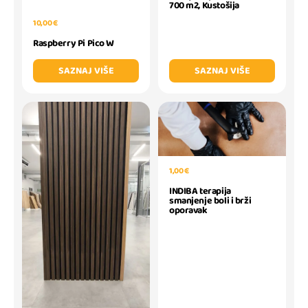
700 m2, Kustošija
10,00 €
Raspberry Pi Pico W
SAZNAJ VIŠE
SAZNAJ VIŠE
1,00 €
INDIBA terapija
smanjenje boli i brži
oporavak