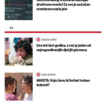
Meni domaćeg restorana nasmijao
društvene mreže! Za sve je zaslužan
urnebesan naziv jela
TV
DALEKI GRAD
Ima tek šest godina, a već je jedan od
najnagrađivanijih dječjih glumaca
NASLJEDNIK
ANKETA: Koju ženu bi Serhat trebao
izabrati?