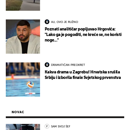
AU, OVO JE RUŽNO
Poznati analitičar popljuvao Hrgovića:
"Lako ga je pogoditi, ne kreće se, ne koristi
noge..."
DRAMATIČAN PREOKRET
Kakva drama u Zagrebu! Hrvatska srušila
Srbiju i izborila finale Svjetskog prvenstva
NOVAC
SAM SVOJ ŠEF