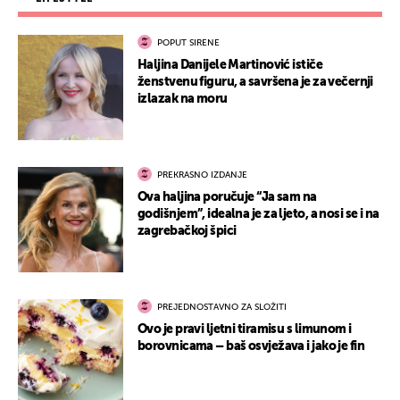
POPUT SIRENE
Haljina Danijele Martinović ističe
ženstvenu figuru, a savršena je za večernji
izlazak na moru
PREKRASNO IZDANJE
Ova haljina poručuje “Ja sam na
godišnjem”, idealna je za ljeto, a nosi se i na
zagrebačkoj špici
PREJEDNOSTAVNO ZA SLOŽITI
Ovo je pravi ljetni tiramisu s limunom i
borovnicama – baš osvježava i jako je fin