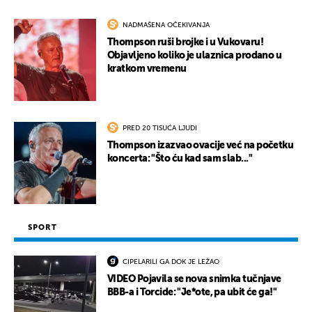
NADMAŠENA OČEKIVANJA
Thompson ruši brojke i u Vukovaru!
Objavljeno koliko je ulaznica prodano u
kratkom vremenu
PRED 20 TISUĆA LJUDI
Thompson izazvao ovacije već na početku
koncerta: "Što ću kad sam slab..."
SPORT
CIPELARILI GA DOK JE LEŽAO
VIDEO Pojavila se nova snimka tučnjave
BBB-a i Torcide: "Je*ote, pa ubit će ga!"