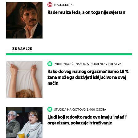
NASLJEDNIK
Rade mu iza leđa, a on toga nije svjestan
ZDRAVLJE
"VRHUNAC" ŽENSKOG SEKSUALNOG ISKUSTVA
Kako do vaginalnog orgazma? Samo 18 %
žena može ga doživjeti isključivo na ovaj
način
STUDIJA NA GOTOVO 1.900 OSOBA
Ljudi koji redovito rade ovo imaju “mlađi”
organizam, pokazuje istraživanje