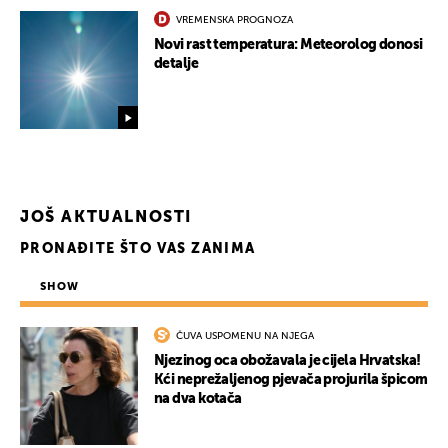
VREMENSKA PROGNOZA
Novi rast temperatura: Meteorolog donosi
detalje
JOŠ AKTUALNOSTI
PRONAĐITE ŠTO VAS ZANIMA
SHOW
ČUVA USPOMENU NA NJEGA
Njezinog oca obožavala je cijela Hrvatska!
Kći neprežaljenog pjevača projurila špicom
na dva kotača