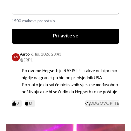
1500 znakova preostalo
Prijavite se
Anto
6. lip. 2026 23:43
AN
@ERP1
Po ovome Hegseth je RASIST ! - takve ne bi primio
nigdje na granici pa bio on predsjednik USA .
Poznato je da svi čelnici raznih vjera se međusobno
poštivaju a ne bi se čudio da Hegseth to ne poštuje .
0
0
ODGOVORITE