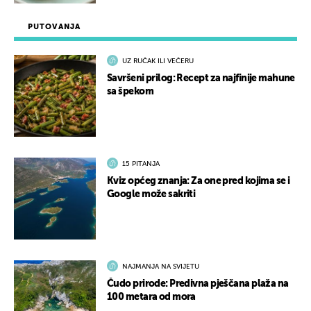
PUTOVANJA
UZ RUČAK ILI VEČERU
Savršeni prilog: Recept za najfinije mahune
sa špekom
15 PITANJA
Kviz općeg znanja: Za one pred kojima se i
Google može sakriti
NAJMANJA NA SVIJETU
Čudo prirode: Predivna pješčana plaža na
100 metara od mora