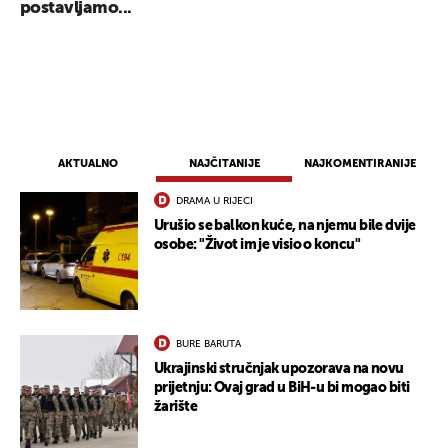
postavljamo...
AKTUALNO
NAJČITANIJE
NAJKOMENTIRANIJE
DRAMA U RIJECI
Urušio se balkon kuće, na njemu bile dvije
osobe: "Život im je visio o koncu"
BURE BARUTA
Ukrajinski stručnjak upozorava na novu
prijetnju: Ovaj grad u BiH-u bi mogao biti
žarište