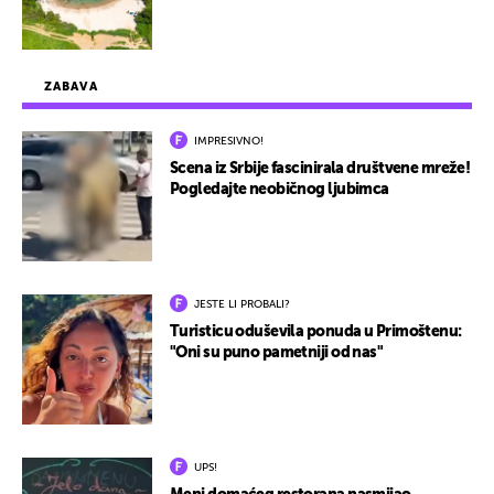
ZABAVA
IMPRESIVNO!
Scena iz Srbije fascinirala društvene mreže!
Pogledajte neobičnog ljubimca
JESTE LI PROBALI?
Turisticu oduševila ponuda u Primoštenu:
"Oni su puno pametniji od nas"
UPS!