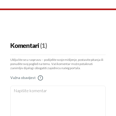
Komentari
(1)
Uključite se u raspravu – podijelite svoje mišljenje, postavite pitanja ili
ponudite svoj pogled na temu. Vaš komentar može potaknuti
zanimljiv dijalog i obogatiti zajednicu našeg portala.
Važna obavijest
!