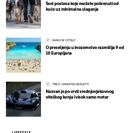
Šest poslova koje možete pokrenuti od
kuće uz minimalna ulaganja
KAMO BI OTIŠLI?
O preseljenju u inozemstvo razmišlja 9 od
10 Europljana
TREĆI UNIKATNI BUGATTI
Nazvan je po vrsti srednjovjekovnog
viteškog konja i visok samo metar
LIFESTYLE