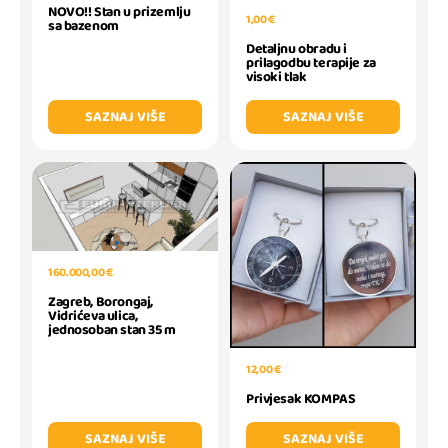
NOVO!! Stan u prizemlju
1,00 €
sa bazenom
Detaljnu obradu i
prilagodbu terapije za
visoki tlak
SAZNAJ VIŠE
SAZNAJ VIŠE
160.000,00 €
Zagreb, Borongaj,
Vidrićeva ulica,
jednosoban stan 35 m
12,00 €
Privjesak KOMPAS
SAZNAJ VIŠE
SAZNAJ VIŠE