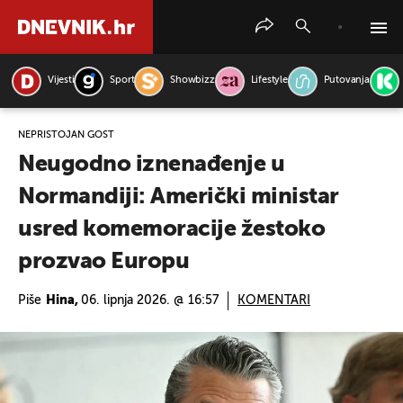
Vijesti
Sport
Showbizz
Lifestyle
Putovanja
PRETRAŽITE VIJESTI
NEPRISTOJAN GOST
Neugodno iznenađenje u
Normandiji: Američki ministar
usred komemoracije žestoko
prozvao Europu
Piše
Hina,
06. lipnja 2026. @ 16:57
KOMENTARI