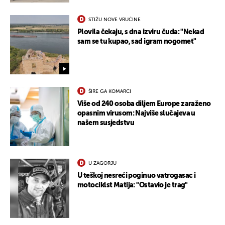
STIŽU NOVE VRUĆINE
Plovila čekaju, s dna izviru čuda: "Nekad
sam se tu kupao, sad igram nogomet"
ŠIRE GA KOMARCI
Više od 240 osoba diljem Europe zaraženo
opasnim virusom: Najviše slučajeva u
našem susjedstvu
UKLJUČITE NOTIFIKACIJE
U ZAGORJU
U teškoj nesreći poginuo vatrogasac i
motociklst Matija: "Ostavio je trag"