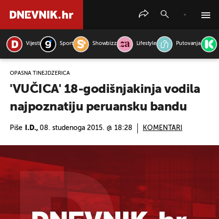
Vijesti
Sport
Showbizz
Lifestyle
Putovanja
PRETRAŽITE VIJESTI
OPASNA TINEJDŽERICA
'VUČICA' 18-godišnjakinja vodila
najpoznatiju peruansku bandu
Piše
I.D.,
08. studenoga 2015. @ 18:28
KOMENTARI