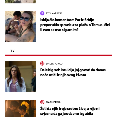
ŠTO KAŽETE?
Isključio komentare: Par iz Srbije
preporučio spravicu za plažu s Temua, čini
li vam se ovo sigurnim?
TV
DALEKI GRAD
Daleki grad: Intuicija joj govori da danas
neće otići iz njihovog života
NASLJEDNIK
Želi da njih troje sretno žive, a nije ni
svjesna da ga je odavno izgubila