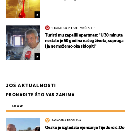
"I DALJE SU PLESALI, VRIŠTALI..."
Turisti mu zapalili apartman: "U 30 minuta
nestalo je 50 godina našeg života, supruga
i ja ne možemo oka sklopiti"
UKLJUČITE NOTIFIKACIJE
JOŠ AKTUALNOSTI
PRONAĐITE ŠTO VAS ZANIMA
SHOW
RASKOŠNA PROSLAVA
Ovako je izgledalo vjenčanje Tije Jurčić: Do