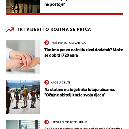
ne postoje"
TRI VIJESTI O KOJIMA SE PRIČA
IMAŠ PRAVO, OSTVARI GA!
Tko ima pravo na inkluzivni dodatak? Može
se dobiti i 720 eura
KAOS U CEUTI
Na stotine maloljetnika lutaju ulicama:
"Očajne obitelji traže svoju djecu"
KRENULO OD BRZE HRANE