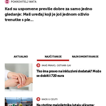
POKROVITELJ WATA
Kad su uspomene previše dobre za samo jedno
gledanje: Mali uređaj koji je još jednom oživio
trenutke s ple...
AKTUALNO
NAJČITANIJE
NAJKOMENTIRANIJE
IMAŠ PRAVO, OSTVARI GA!
Tko ima pravo na inkluzivni dodatak? Može
se dobiti i 720 eura
KAOS U CEUTI
Na stotine maloljetnika lutaju ulicama: