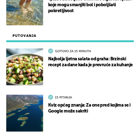
koje mogu smanjiti bol i poboljšati
pokretljivost
PUTOVANJA
GOTOVO ZA 15 MINUTA
Najbolja ljetna salata od graha: Brzinski
recept za dane kada je prevruće za kuhanje
15 PITANJA
Kviz općeg znanja: Za one pred kojima se i
Google može sakriti