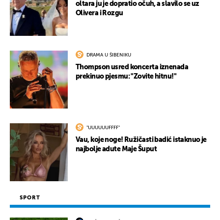
oltara ju je dopratio očuh, a slavilo se uz
Olivera i Rozgu
DRAMA U ŠIBENIKU
Thompson usred koncerta iznenada
prekinuo pjesmu: "Zovite hitnu!"
"UUUUUUFFFF"
Vau, koje noge! Ružičasti badić istaknuo je
najbolje adute Maje Šuput
SPORT