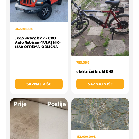
46.590,00 €
Jeep Wrangler 2.2 CRD
Auto Rubicon-1 VLASNIK-
MAX OPREMA-ODLIČNA
783,06 €
električni bicikl KHS
SAZNAJ VIŠE
SAZNAJ VIŠE
112.000,00 €