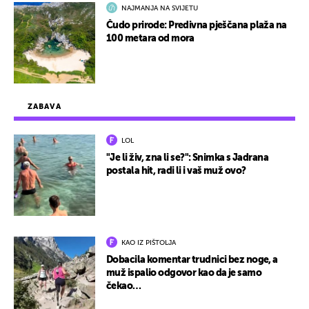
NAJMANJA NA SVIJETU
Čudo prirode: Predivna pješčana plaža na
100 metara od mora
ZABAVA
LOL
"Je li živ, zna li se?": Snimka s Jadrana
postala hit, radi li i vaš muž ovo?
KAO IZ PIŠTOLJA
Dobacila komentar trudnici bez noge, a
muž ispalio odgovor kao da je samo
čekao…