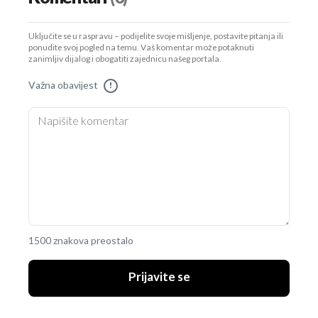
Uključite se u raspravu – podijelite svoje mišljenje, postavite pitanja ili
ponudite svoj pogled na temu. Vaš komentar može potaknuti
zanimljiv dijalog i obogatiti zajednicu našeg portala.
Važna obavijest
!
1500 znakova preostalo
Prijavite se