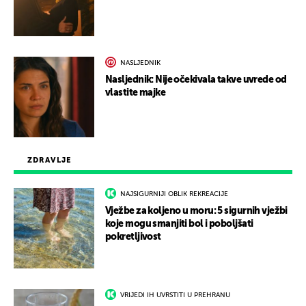
NASLJEDNIK
Nasljednik: Nije očekivala takve uvrede od
vlastite majke
ZDRAVLJE
NAJSIGURNIJI OBLIK REKREACIJE
Vježbe za koljeno u moru: 5 sigurnih vježbi
koje mogu smanjiti bol i poboljšati
pokretljivost
VRIJEDI IH UVRSTITI U PREHRANU