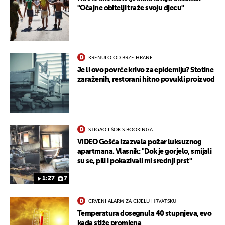
"Očajne obitelji traže svoju djecu"
KRENULO OD BRZE HRANE
Je li ovo povrće krivo za epidemiju? Stotine
zaraženih, restorani hitno povukli proizvod
STIGAO I ŠOK S BOOKINGA
VIDEO Gošća izazvala požar luksuznog
apartmana. Vlasnik: "Dok je gorjelo, smijali
su se, pili i pokazivali mi srednji prst"
1:27
7
CRVENI ALARM ZA CIJELU HRVATSKU
Temperatura dosegnula 40 stupnjeva, evo
kada stiže promjena