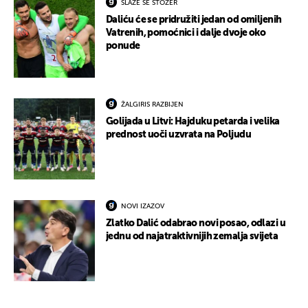
SLAŽE SE STOŽER
Daliću će se pridružiti jedan od omiljenih
Vatrenih, pomoćnici i dalje dvoje oko
ponude
ŽALGIRIS RAZBIJEN
Golijada u Litvi: Hajduku petarda i velika
prednost uoči uzvrata na Poljudu
NOVI IZAZOV
Zlatko Dalić odabrao novi posao, odlazi u
jednu od najatraktivnijih zemalja svijeta