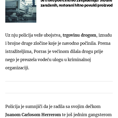
Je li ovo povrće krivo za epidemiju? Stotine
zaraženih, restorani hitno povukli proizvod
Uz nju policija veže ubojstva,
trgovinu drogom
, iznudu
i brojne druge zločine koje je navodno počinila. Prema
istražiteljima, Porras je većinom dilala drogu prije
nego je preuzela vodeću ulogu u kriminalnoj
organizaciji.
Policija je sumnjiči da je radila sa svojim dečkom
Juanom Carlosom Herrerom
te još jednim gangsterom