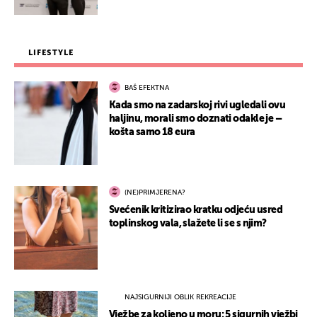
LIFESTYLE
BAŠ EFEKTNA
Kada smo na zadarskoj rivi ugledali ovu
haljinu, morali smo doznati odakle je –
košta samo 18 eura
(NE)PRIMJERENA?
Svećenik kritizirao kratku odjeću usred
toplinskog vala, slažete li se s njim?
NAJSIGURNIJI OBLIK REKREACIJE
Vježbe za koljeno u moru: 5 sigurnih vježbi