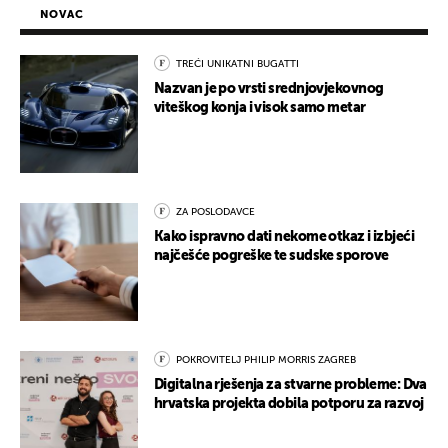
NOVAC
TREĆI UNIKATNI BUGATTI
Nazvan je po vrsti srednjovjekovnog
viteškog konja i visok samo metar
ZA POSLODAVCE
Kako ispravno dati nekome otkaz i izbjeći
najčešće pogreške te sudske sporove
POKROVITELJ PHILIP MORRIS ZAGREB
Digitalna rješenja za stvarne probleme: Dva
hrvatska projekta dobila potporu za razvoj