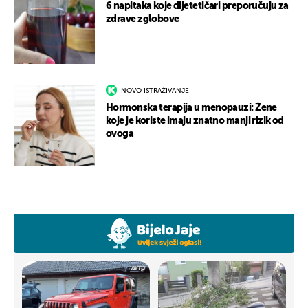
6 napitaka koje dijetetičari preporučuju za
zdrave zglobove
NOVO ISTRAŽIVANJE
Hormonska terapija u menopauzi: Žene
koje je koriste imaju znatno manji rizik od
ovoga