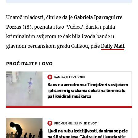
Unatoč mladosti, čini se da je
Gabriela Iparraguirre
Porras
(18), poznata i kao 'Vučica', žarila i palila
kriminalnim svijetom te čak bila i vođa bande u
glavnom peruanskom gradu Callaou, piše
Daily Mail
.
PROČITAJTE I OVO
PANIKA U EKVADORU
Kaos na aerodromu: Tinejdžeri s cvijećem
i plišanim igračkama čekali na terminalu
pa likvidirali muškarca
PROMIJENILI SU IM SE ŽIVOTI
Ljudi na rubu izdržljivosti, danima se prže
na 48 stupnjeva: "Jutra i noći kao da više