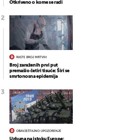
Otkriveno o kome se radi
RASTE BROJ MRTVIH
Broj zaraženih prvi put
premašio četiri tisuće: Širi se
smrtonosna epidemija
OBAVJEŠTAJNO UPOZORENJE
Uzbuna na istoku Europe: