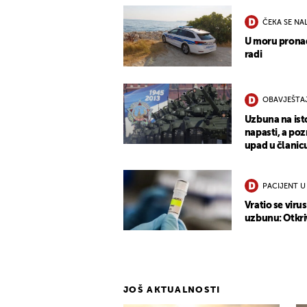
ČEKA SE NA
U moru pronađ
radi
OBAVJEŠTA
Uzbuna na ist
napasti, a po
upad u člani
PACIJENT U 
Vratio se viru
uzbunu: Otkri
JOŠ AKTUALNOSTI