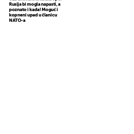
Rusija bi mogla napasti, a
poznato i kada! Moguć i
kopneni upad u članicu
NATO-a