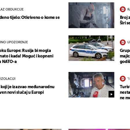
LAZ OBDUKCIJE
R
eno tijelo: Otkriveno o kome se
Broj 
Širi 
JNO UPOZORENJE
U
oku Europe: Rusija bi mogla
Grupa
znato i kada! Moguć i kopneni
majic
cu NATO-a
godiš
IZOLACIJI
"
s koji je izazvao međunarodnu
Turis
ven novi slučaj u Europi
nesta
ne mo