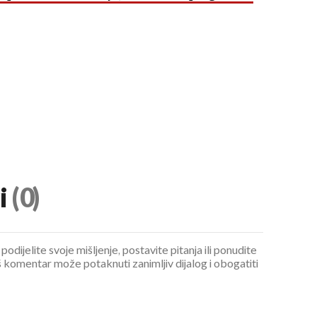
UKLJUČITE NOTIFIKACIJE
i
(0)
podijelite svoje mišljenje, postavite pitanja ili ponudite
 komentar može potaknuti zanimljiv dijalog i obogatiti