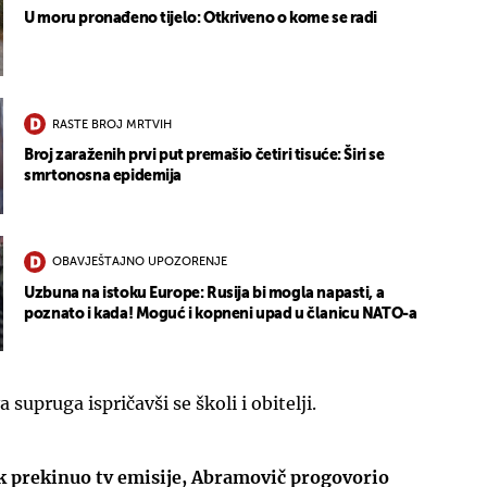
U moru pronađeno tijelo: Otkriveno o kome se radi
RASTE BROJ MRTVIH
Broj zaraženih prvi put premašio četiri tisuće: Širi se
smrtonosna epidemija
OBAVJEŠTAJNO UPOZORENJE
Uzbuna na istoku Europe: Rusija bi mogla napasti, a
poznato i kada! Moguć i kopneni upad u članicu NATO-a
a supruga ispričavši se školi i obitelji.
 prekinuo tv emisije, Abramovič progovorio