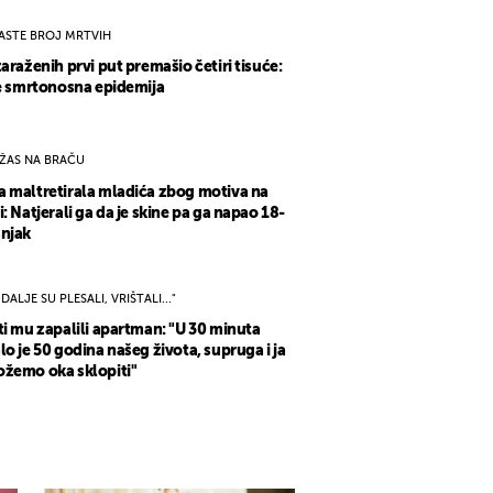
ASTE BROJ MRTVIH
zaraženih prvi put premašio četiri tisuće:
se smrtonosna epidemija
ŽAS NA BRAČU
 maltretirala mladića zbog motiva na
i: Natjerali ga da je skine pa ga napao 18-
njak
I DALJE SU PLESALI, VRIŠTALI..."
ti mu zapalili apartman: "U 30 minuta
lo je 50 godina našeg života, supruga i ja
žemo oka sklopiti"