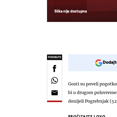
Slika nije dostupna
PODIJELITE
Dodajt
Gosti su poveli pogotkom
bi u drugom poluvremen
donijeli Pogrebnjak (52
PROČITAJTE I OVO