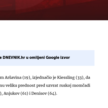
e DNEVNIK.hr u omiljeni Google izvor
 Aršavina (19), izjednačio je Kiessling (33), da
u veliku prednost pred uzvrat ruskoj momčadi
), Anjukov (61) i Denisov (64).