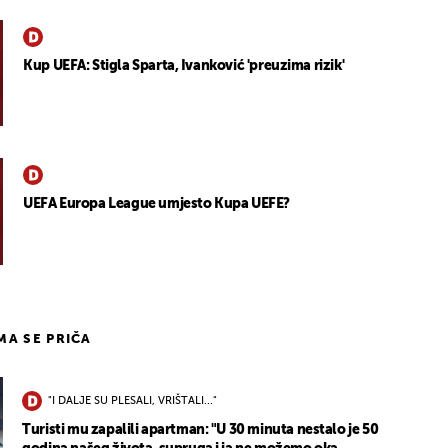
Kup UEFA: Stigla Sparta, Ivanković 'preuzima rizik'
UEFA Europa League umjesto Kupa UEFE?
IMA SE PRIČA
"I DALJE SU PLESALI, VRIŠTALI..."
Turisti mu zapalili apartman: "U 30 minuta nestalo je 50