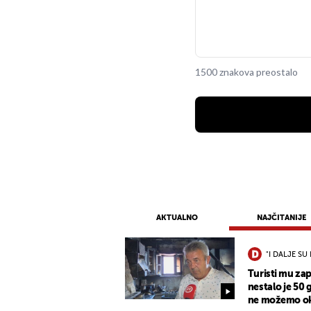
1500 znakova preostalo
AKTUALNO
NAJČITANIJE
"I DALJE SU 
Turisti mu zap
nestalo je 50 
ne možemo oka