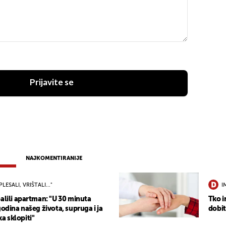
Prijavite se
NAJKOMENTIRANIJE
PLESALI, VRIŠTALI..."
I
alili apartman: "U 30 minuta
Tko i
godina našeg života, supruga i ja
dobit
 sklopiti"