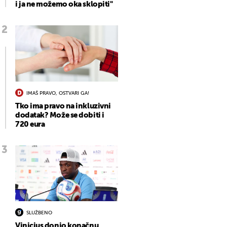
i ja ne možemo oka sklopiti"
IMAŠ PRAVO, OSTVARI GA!
Tko ima pravo na inkluzivni
dodatak? Može se dobiti i
720 eura
SLUŽBENO
Vinicius donio konačnu