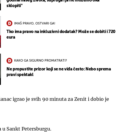
godina našeg života, supruga i ja ne možemo oka
sklopiti"
IMAŠ PRAVO, OSTVARI GA!
Tko ima pravo na inkluzivni dodatak? Može se dobiti i 720
eura
KAKO GA SIGURNO PROMATRATI?
Ne propustite prizor koji se ne viđa često: Nebo sprema
pravi spektakl
žanac igrao je svih 90 minuta za Zenit i dobio je
a u Sankt Petersburgu.