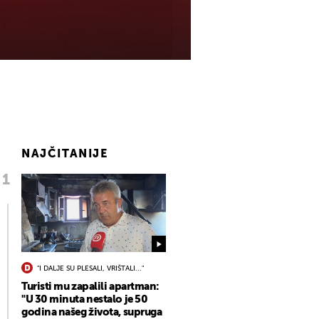
NAJČITANIJE
"I DALJE SU PLESALI, VRIŠTALI..."
Turisti mu zapalili apartman:
"U 30 minuta nestalo je 50
godina našeg života, supruga