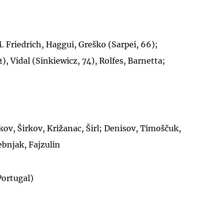
. Friedrich, Haggui, Greško (Sarpei, 66);
, Vidal (Sinkiewicz, 74), Rolfes, Barnetta;
UKLJUČITE NOTIFIKACIJE
ov, Širkov, Križanac, Širl; Denisov, Timoščuk,
ebnjak, Fajzulin
ortugal)