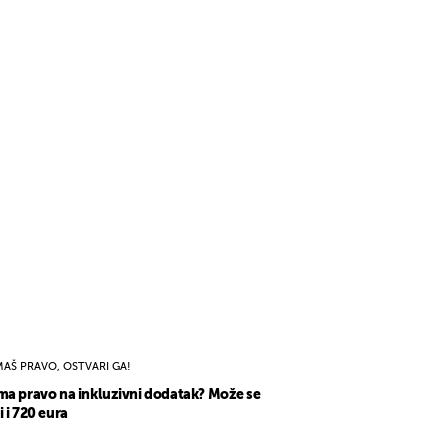
MAŠ PRAVO, OSTVARI GA!
ma pravo na inkluzivni dodatak? Može se
i i 720 eura