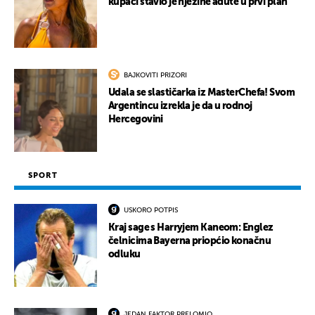
kupaći stavio je njezine adute u prvi plan
BAJKOVITI PRIZORI
Udala se slastičarka iz MasterChefa! Svom
Argentincu izrekla je da u rodnoj
Hercegovini
SPORT
USKORO POTPIS
Kraj sage s Harryjem Kaneom: Englez
čelnicima Bayerna priopćio konačnu
odluku
JEDAN FAKTOR PRELOMIO