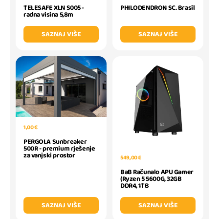
TELESAFE XLN S005 -
PHILODENDRON SC. Brasil
radna visina 5,8m
SAZNAJ VIŠE
SAZNAJ VIŠE
1,00 €
PERGOLA Sunbreaker
500R - premium rješenje
za vanjski prostor
549,00 €
BaB Računalo APU Gamer
(Ryzen 5 5600G, 32GB
DDR4, 1TB
SAZNAJ VIŠE
SAZNAJ VIŠE