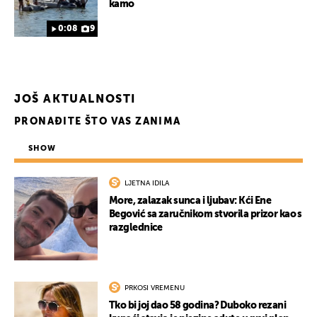
kamo
0:08
9
JOŠ AKTUALNOSTI
PRONAĐITE ŠTO VAS ZANIMA
SHOW
LJETNA IDILA
More, zalazak sunca i ljubav: Kći Ene
UKLJUČITE NOTIFIKACIJE
Begović sa zaručnikom stvorila prizor kao s
razglednice
PRKOSI VREMENU
Tko bi joj dao 58 godina? Duboko rezani