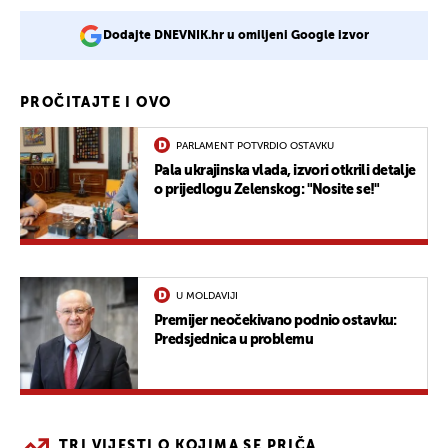
Dodajte DNEVNIK.hr u omiljeni Google izvor
PROČITAJTE I OVO
PARLAMENT POTVRDIO OSTAVKU
Pala ukrajinska vlada, izvori otkrili detalje
o prijedlogu Zelenskog: "Nosite se!"
U MOLDAVIJI
Premijer neočekivano podnio ostavku:
Predsjednica u problemu
TRI VIJESTI O KOJIMA SE PRIČA