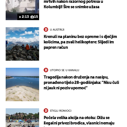
mrtvih nakon razornog potresa u
Kolumbiji! Šire se snimke užasa
2:13
15
U AUSTRIJI
Krenuli na planinu bez opreme i s dječjim
kolicima, pa zvali helikoptere: Slijedi im
papren račun
UTOPIO SE U KANALU
Tragedija nakon druženja na nasipu,
pronađeno tijelo 28-godišnjaka: "Nisu čuli
ni jauk ni poziv upomoć"
STIGLI RONIOCI
Počela velika akcija na otoku: Dižu se
ilegalni privezi brodica, vlasnici nemaju