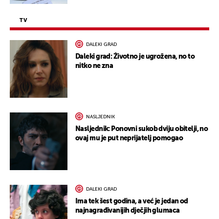
TV
DALEKI GRAD
Daleki grad: Životno je ugrožena, no to
nitko ne zna
NASLJEDNIK
Nasljednik: Ponovni sukob dviju obitelji, no
ovaj mu je put neprijatelj pomogao
DALEKI GRAD
Ima tek šest godina, a već je jedan od
najnagrađivanijih dječjih glumaca