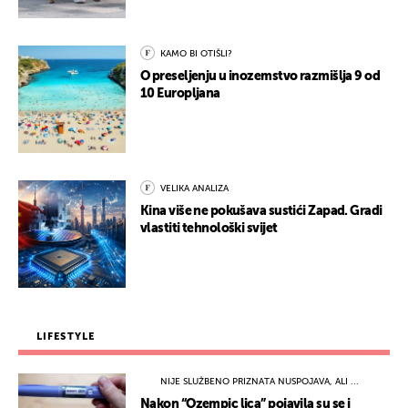
KAMO BI OTIŠLI?
O preseljenju u inozemstvo razmišlja 9 od
10 Europljana
VELIKA ANALIZA
Kina više ne pokušava sustići Zapad. Gradi
vlastiti tehnološki svijet
LIFESTYLE
NIJE SLUŽBENO PRIZNATA NUSPOJAVA, ALI ...
Nakon “Ozempic lica” pojavila su se i