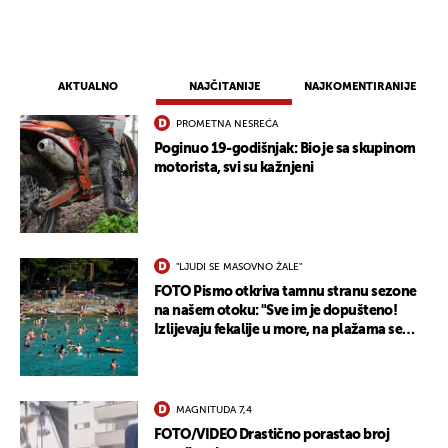
AKTUALNO
NAJČITANIJE
NAJKOMENTIRANIJE
PROMETNA NESREĆA
Poginuo 19-godišnjak: Bio je sa skupinom
motorista, svi su kažnjeni
"LJUDI SE MASOVNO ŽALE"
FOTO Pismo otkriva tamnu stranu sezone
na našem otoku: "Sve im je dopušteno!
Izlijevaju fekalije u more, na plažama se
dobije kožni osip"
MAGNITUDA 7,4
FOTO/VIDEO Drastično porastao broj