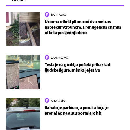
ZABAVA
KAPITALAC
U domu otkrili pitona od dva metra s
nabreklim trbuhom, a rendgenska snimka
otkrila posljednji obrok
ZANIMLJIVO
Tesla je na groblju počela prikazivati
ljudske figure, snimka je jeziva
OBJASNIO
Bahato je parkirao, a poruka koju je
pronašao na autu postala je hit