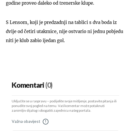
godine proveo daleko od trenerske klupe.
S Lensom, koji je predzadnji na tablici s dva boda iz
dvije od četiri utakmice, nije ostvario ni jednu pobjedu
niti je klub zabio ijedan gol.
Komentari
(0)
Uključite se u raspravu – podijelite svoje mišljenje, postavite pitanja ili
ponudite svoj pogled na temu. Vaš komentar može potaknuti
zanimljiv dijalog i obogatiti zajednicu našeg portala.
Važna obavijest
!