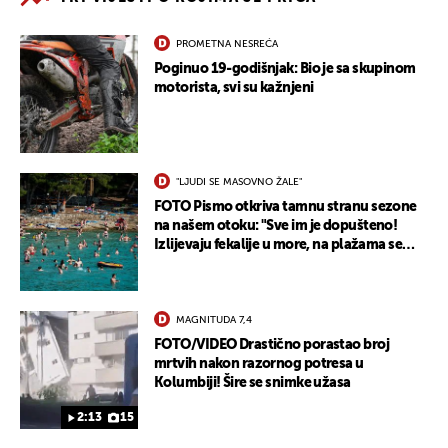
PROMETNA NESREĆA
Poginuo 19-godišnjak: Bio je sa skupinom
motorista, svi su kažnjeni
"LJUDI SE MASOVNO ŽALE"
FOTO Pismo otkriva tamnu stranu sezone
na našem otoku: "Sve im je dopušteno!
Izlijevaju fekalije u more, na plažama se
dobije kožni osip"
MAGNITUDA 7,4
FOTO/VIDEO Drastično porastao broj
mrtvih nakon razornog potresa u
Kolumbiji! Šire se snimke užasa
2:13
15