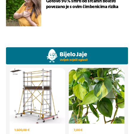
Gotovo 90 % smrti od srčanih bolesti
povezano je s ovim čimbenicima rizika
1.500,00 €
7,00 €