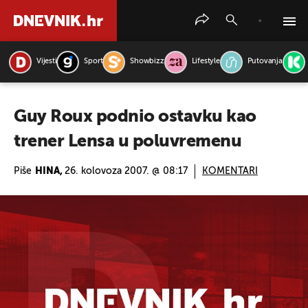
Vijesti
Sport
Showbizz
Lifestyle
Putovanja
PRETRAŽITE VIJESTI
Guy Roux podnio ostavku kao
trener Lensa u poluvremenu
Piše
HINA,
26. kolovoza 2007. @ 08:17
KOMENTARI