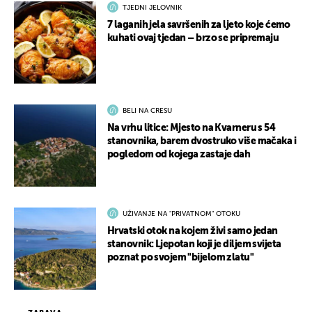
TJEDNI JELOVNIK
7 laganih jela savršenih za ljeto koje ćemo
kuhati ovaj tjedan – brzo se pripremaju
BELI NA CRESU
Na vrhu litice: Mjesto na Kvarneru s 54
stanovnika, barem dvostruko više mačaka i
pogledom od kojega zastaje dah
UŽIVANJE NA "PRIVATNOM" OTOKU
Hrvatski otok na kojem živi samo jedan
stanovnik: Ljepotan koji je diljem svijeta
poznat po svojem "bijelom zlatu"