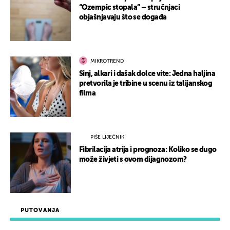
“Ozempic stopala” – stručnjaci
objašnjavaju što se događa
MIKROTREND
Sinj, alkari i dašak dolce vite: Jedna haljina
pretvorila je tribine u scenu iz talijanskog
filma
PIŠE LIJEČNIK
Fibrilacija atrija i prognoza: Koliko se dugo
može živjeti s ovom dijagnozom?
PUTOVANJA