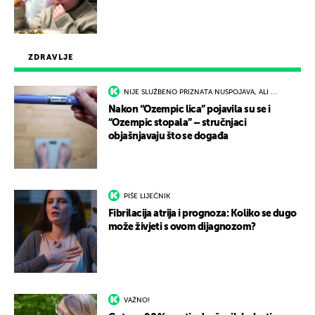
ZDRAVLJE
NIJE SLUŽBENO PRIZNATA NUSPOJAVA, ALI ...
Nakon “Ozempic lica” pojavila su se i
“Ozempic stopala” – stručnjaci
objašnjavaju što se događa
PIŠE LIJEČNIK
Fibrilacija atrija i prognoza: Koliko se dugo
može živjeti s ovom dijagnozom?
VAŽNO!