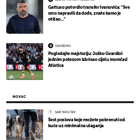
Gattuso potvrdio transfer Ivanovića: "Sve
smo napravili da dođe, znate kamo je
otišao..."
ODUŠEVIO
Pogledajte majstoriju: Joško Gvardiol
jednim potezom izbrisao cijelu momčad
Atletica
NOVAC
SAM SVOJ ŠEF
Šest poslova koje možete pokrenuti od
kuće uz minimalna ulaganja