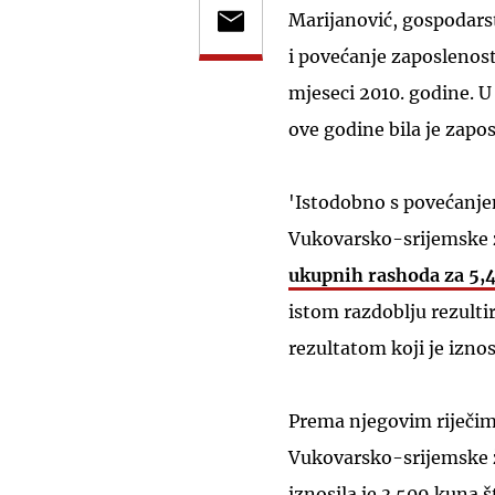
Marijanović, gospodars
i povećanje zaposlenost
mjeseci 2010. godine. U
ove godine bila je zapo
'Istodobno s povećanje
Vukovarsko-srijemske žu
ukupnih rashoda za 5,
istom razdoblju rezulti
rezultatom koji je izno
Prema njegovim riječim
Vukovarsko-srijemske ž
iznosila je 3.509 kuna 