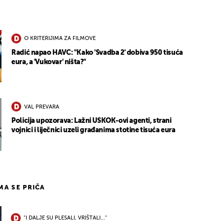
O KRITERIJIMA ZA FILMOVE
Radić napao HAVC: "Kako 'Svadba 2' dobiva 950 tisuća
eura, a 'Vukovar' ništa?"
UKLJUČITE NOTIFIKACIJE
VAL PREVARA
Policija upozorava: Lažni USKOK-ovi agenti, strani
vojnici i liječnici uzeli građanima stotine tisuća eura
IMA SE PRIČA
"I DALJE SU PLESALI, VRIŠTALI..."