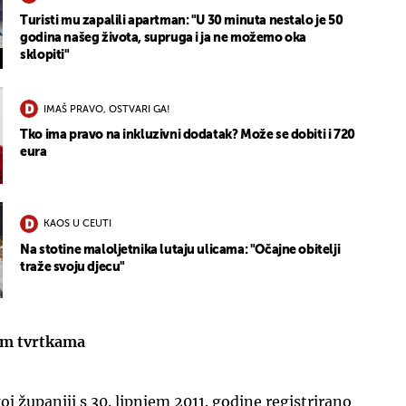
Turisti mu zapalili apartman: "U 30 minuta nestalo je 50
godina našeg života, supruga i ja ne možemo oka
sklopiti"
IMAŠ PRAVO, OSTVARI GA!
Tko ima pravo na inkluzivni dodatak? Može se dobiti i 720
eura
KAOS U CEUTI
Na stotine maloljetnika lutaju ulicama: "Očajne obitelji
traže svoju djecu"
jim tvrtkama
 županiji s 30. lipnjem 2011. godine registrirano