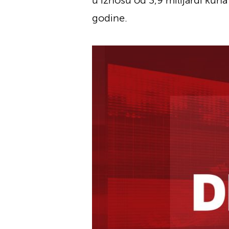
u iznosu od 3,9 milijardi kun
godine.