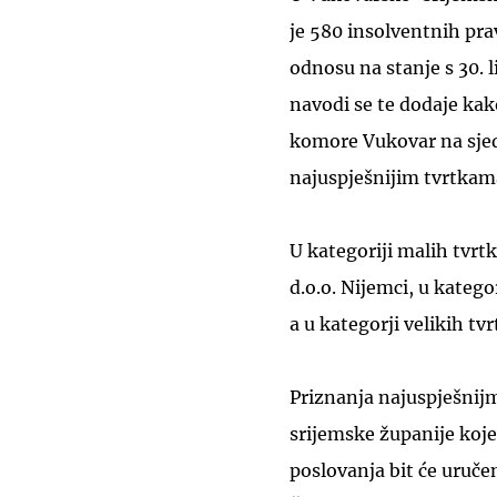
je 580 insolventnih pra
odnosu na stanje s 30. 
navodi se te dodaje kak
komore Vukovar na sjedn
najuspješnijim tvrtkam
U kategoriji malih tvrt
d.o.o. Nijemci, u katego
a u kategorji velikih t
Priznanja najuspješnij
srijemske županije koje
poslovanja bit će uruč