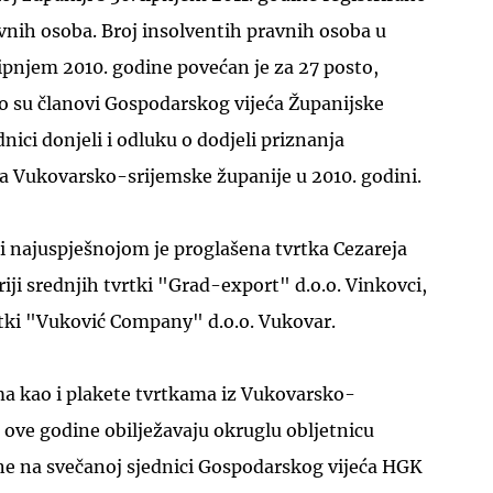
vnih osoba. Broj insolventih pravnih osoba u
lipnjem 2010. godine povećan je za 27 posto,
o su članovi Gospodarskog vijeća Županijske
ici donjeli i odluku o dodjeli priznanja
a Vukovarsko-srijemske županije u 2010. godini.
ki najuspješnojom je proglašena tvrtka Cezareja
riji srednjih tvrtki "Grad-export" d.o.o. Vinkovci,
vrtki "Vuković Company" d.o.o. Vukovar.
ma kao i plakete tvrtkama iz Vukovarsko-
 ove godine obilježavaju okruglu obljetnicu
ene na svečanoj sjednici Gospodarskog vijeća HGK