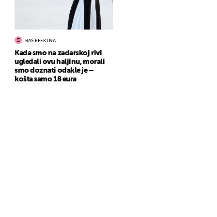
BAŠ EFEKTNA
Kada smo na zadarskoj rivi
ugledali ovu haljinu, morali
smo doznati odakle je –
košta samo 18 eura