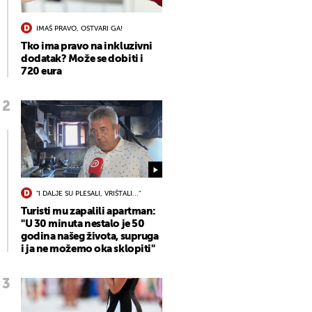
IMAŠ PRAVO, OSTVARI GA!
Tko ima pravo na inkluzivni
dodatak? Može se dobiti i
720 eura
"I DALJE SU PLESALI, VRIŠTALI..."
Turisti mu zapalili apartman:
"U 30 minuta nestalo je 50
godina našeg života, supruga
i ja ne možemo oka sklopiti"