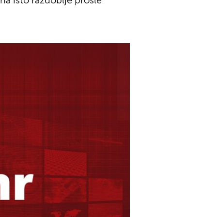
na isto razdoblje prošle