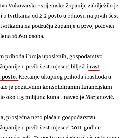
tvo Vukovarsko-srijemske županije zabilježilo je
i u tvrtkama od 2,2 posto u odnosu na prvih šest
 tvrtkama na području županije u prvoj polovici
slena 16.601 osoba.
m prihoda i broja uposlenih, gospodarstvo
panije u prvih šest mjeseci bilježi i
rast
4 posto.
Kretanje ukupnog prihoda i rashoda u
ralo je pozitivnim konsolidiranim financijskim
sio oko 115 milijuna kuna', naveo je Marjanović.
a, prosječna neto plaća u gospodarstvu
upanije u prvih šest mjeseci 2011. godine
što predstavlja 75 posto prosječne plaće ostvarene