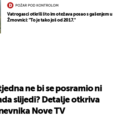
POŽAR POD KONTROLOM
Vatrogasci otkrili što im otežava posao s gašenjem u
Žrnovnici: "To je tako još od 2017."
tjedna ne bi se posramio ni
nda slijedi? Detalje otkriva
nevnika Nove TV