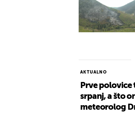
AKTUALNO
Prve polovice 
srpanj, a što o
meteorolog D