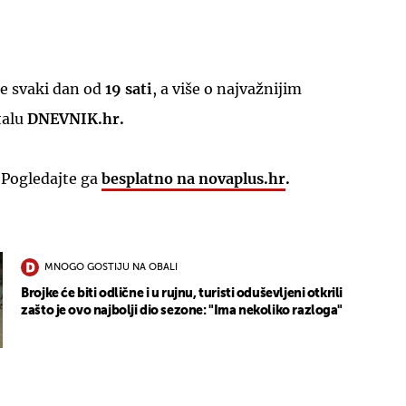
e svaki dan od
19 sati
, a više o najvažnijim
talu
DNEVNIK.hr.
UKLJUČITE NOTIFIKACIJE
 Pogledajte ga
besplatno na novaplus.hr
.
MNOGO GOSTIJU NA OBALI
Brojke će biti odlične i u rujnu, turisti oduševljeni otkrili
zašto je ovo najbolji dio sezone: "Ima nekoliko razloga"