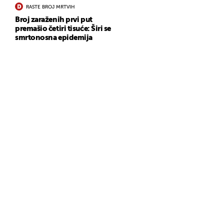
RASTE BROJ MRTVIH
Broj zaraženih prvi put
premašio četiri tisuće: Širi se
smrtonosna epidemija