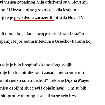
vi virusa Zapadnog Nila
otkriveni su u Sloveniji
ženo. U Hrvatskoj se groznica javila krajem
nji te je
prvo dvoje zaraženih
otkrila Nova TV.
udi
oboljelo, jedan slučaj je detektiran također u
aniji te još jedna infekcija u Osječko-baranjskoj
roje je bilo hospitalizirano zbog svojih
nije bio hospitaliziran i zasada nema smrtnih
en niti jedan smrtni ishod", rekla je
Dijana Mayer
isu ozbiljni slučajevi i objašnjava: "Oni su bili
u simptome meningitisa, ali su se vrlo brzo