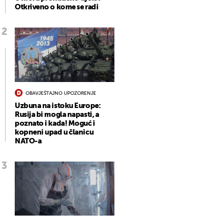
Otkriveno o kome se radi
OBAVJEŠTAJNO UPOZORENJE
Uzbuna na istoku Europe:
Rusija bi mogla napasti, a
poznato i kada! Moguć i
kopneni upad u članicu
NATO-a