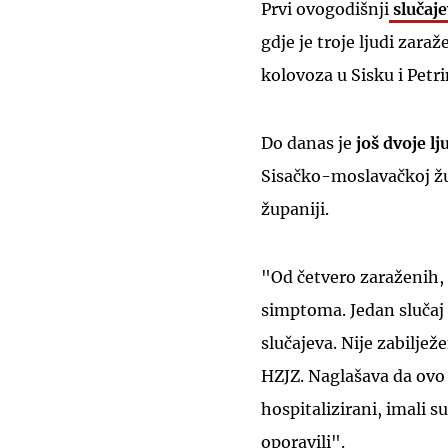
Prvi ovogodišnji
slučaje
gdje je troje ljudi zara
kolovoza u Sisku i Petri
Do danas je
još
dvoje lj
Sisačko-moslavačkoj žup
županiji.
"Od četvero zaraženih, t
simptoma. Jedan slučaj 
slučajeva. Nije zabiljež
HZJZ. Naglašava da ovo n
hospitalizirani, imali s
oporavili".