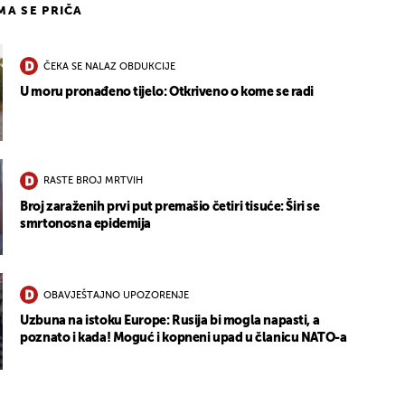
IMA SE PRIČA
ČEKA SE NALAZ OBDUKCIJE
U moru pronađeno tijelo: Otkriveno o kome se radi
RASTE BROJ MRTVIH
Broj zaraženih prvi put premašio četiri tisuće: Širi se
smrtonosna epidemija
OBAVJEŠTAJNO UPOZORENJE
Uzbuna na istoku Europe: Rusija bi mogla napasti, a
poznato i kada! Moguć i kopneni upad u članicu NATO-a