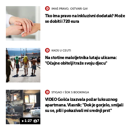
IMAŠ PRAVO, OSTVARI GA!
Tko ima pravo na inkluzivni dodatak? Može
se dobiti i 720 eura
KAOS U CEUTI
Na stotine maloljetnika lutaju ulicama:
"Očajne obitelji traže svoju djecu"
STIGAO I ŠOK S BOOKINGA
VIDEO Gošća izazvala požar luksuznog
apartmana. Vlasnik: "Dok je gorjelo, smijali
su se, pili i pokazivali mi srednji prst"
1:27
7