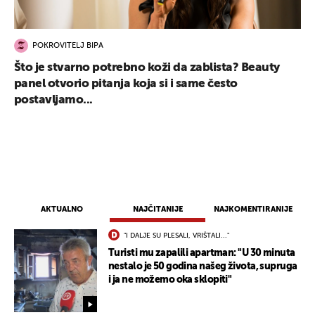
POKROVITELJ BIPA
Što je stvarno potrebno koži da zablista? Beauty
panel otvorio pitanja koja si i same često
postavljamo...
UKLJUČITE NOTIFIKACIJE
AKTUALNO
NAJČITANIJE
NAJKOMENTIRANIJE
"I DALJE SU PLESALI, VRIŠTALI..."
Turisti mu zapalili apartman: "U 30 minuta
nestalo je 50 godina našeg života, supruga
i ja ne možemo oka sklopiti"