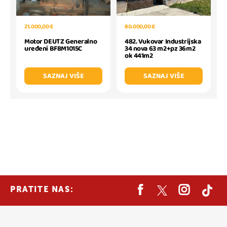
80.000,00 €
21.000,00 €
482. Vukovar Industrijska
Motor DEUTZ Generalno
34 nova 63 m2+pz 36m2
uređeni BF8M1015C
ok 441m2
SAZNAJ VIŠE
SAZNAJ VIŠE
PRATITE NAS: