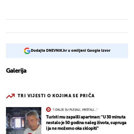
Dodajte DNEVNIK.hr u omiljeni Google izvor
Galerija
2
TRI VIJESTI O KOJIMA SE PRIČA
"I DALJE SU PLESALI, VRIŠTALI..."
Turisti mu zapalili apartman: "U 30 minuta
nestalo je 50 godina našeg života, supruga
i ja ne možemo oka sklopiti"