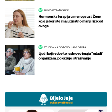
NOVO ISTRAŽIVANJE
Hormonska terapija u menopauzi: Žene
koje je koriste imaju znatno manji rizik od
ovoga
STUDIJA NA GOTOVO 1.900 OSOBA
Ljudi koji redovito rade ovo imaju “mlađi”
organizam, pokazuje istraživanje