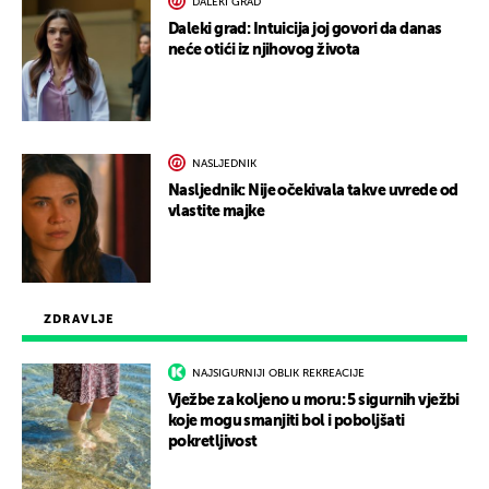
DALEKI GRAD
Daleki grad: Intuicija joj govori da danas
neće otići iz njihovog života
NASLJEDNIK
Nasljednik: Nije očekivala takve uvrede od
vlastite majke
ZDRAVLJE
NAJSIGURNIJI OBLIK REKREACIJE
Vježbe za koljeno u moru: 5 sigurnih vježbi
koje mogu smanjiti bol i poboljšati
pokretljivost