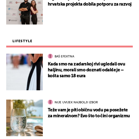
hrvatska projekta dobila potporu za razvoj
LIFESTYLE
BAŠ EFEKTNA
Kada smo na zadarskoj rivi ugledali ovu
haljinu, morali smo doznati odakle je –
košta samo 18 eura
NIJE UVIJEK NAJBOLJI IZBOR
Teže vam je piti običnu vodu pa posežete
za mineralnom? Evo što to čini organizmu