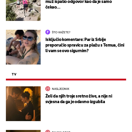
muž ispalio odgovor kao da je samo
čekao…
ŠTO KAŽETE?
Isključio komentare: Par iz Srbije
preporučio spravicu za plažu s Temua, čini
li vam se ovo sigurnim?
TV
NASLJEDNIK
Želi da njih troje sretno žive, a nije ni
svjesna da ga je odavno izgubila