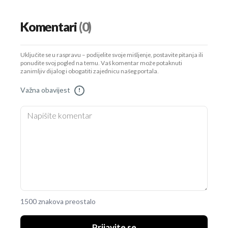
Komentari
(0)
Uključite se u raspravu – podijelite svoje mišljenje, postavite pitanja ili
ponudite svoj pogled na temu. Vaš komentar može potaknuti
zanimljiv dijalog i obogatiti zajednicu našeg portala.
Važna obavijest
!
1500 znakova preostalo