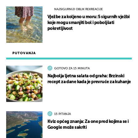
NAJSIGURNIJI OBLIK REKREACIJE
Vježbe za koljeno u moru: 5 sigurnih vježbi
koje mogu smanjiti bol i poboljšati
pokretljivost
PUTOVANJA
GOTOVO ZA 15 MINUTA
Najbolja ljetna salata od graha: Brzinski
recept za dane kada je prevruće za kuhanje
15 PITANJA
Kviz općeg znanja: Za one pred kojima se i
Google može sakriti