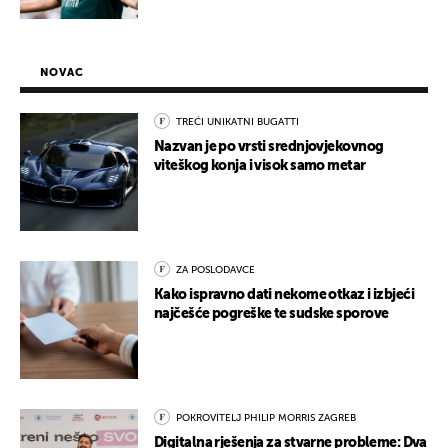
NOVAC
TREĆI UNIKATNI BUGATTI
Nazvan je po vrsti srednjovjekovnog
viteškog konja i visok samo metar
ZA POSLODAVCE
Kako ispravno dati nekome otkaz i izbjeći
najčešće pogreške te sudske sporove
POKROVITELJ PHILIP MORRIS ZAGREB
Digitalna rješenja za stvarne probleme: Dva