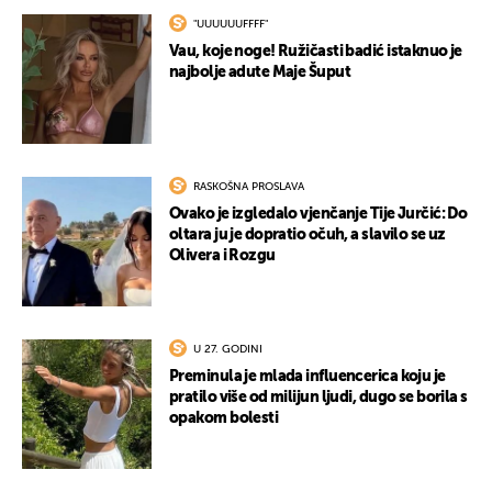
"UUUUUUFFFF"
Vau, koje noge! Ružičasti badić istaknuo je
najbolje adute Maje Šuput
RASKOŠNA PROSLAVA
Ovako je izgledalo vjenčanje Tije Jurčić: Do
oltara ju je dopratio očuh, a slavilo se uz
Olivera i Rozgu
U 27. GODINI
Preminula je mlada influencerica koju je
pratilo više od milijun ljudi, dugo se borila s
opakom bolesti