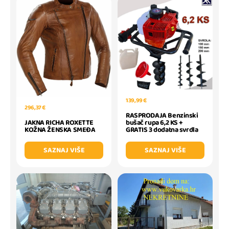
139,99 €
296,37 €
RASPRODAJA Benzinski
bušač rupa 6,2 KS +
JAKNA RICHA ROXETTE
GRATIS 3 dodatna svrdla
KOŽNA ŽENSKA SMEĐA
SAZNAJ VIŠE
SAZNAJ VIŠE