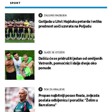
SPORT
ŽALGIRIS RAZBIJEN
Golijada u Litvi: Hajduku petarda i velika
prednost uoči uzvrata na Poljudu
SLAŽE SE STOŽER
Daliću će se pridružiti jedan od omiljenih
Vatrenih, pomoćnici i dalje dvoje oko
ponude
ŠOK ZA KRALJEVE
Propao najbitniji posao Reala, zvijezda
poslala odbijenicu i poručila: "Želim u
Barcelonu"