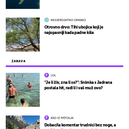
NEVJEROJATNO OPASNO
Otrovno drvo: Tihi ubojica koji je
najopasniji kada padne kiša
ZABAVA
LOL
"Je li živ, zna li se?": Snimka s Jadrana
postala hit, radi li i vaš muž ovo?
KAO IZ PIŠTOLJA
Dobacila komentar trudnici bez noge, a