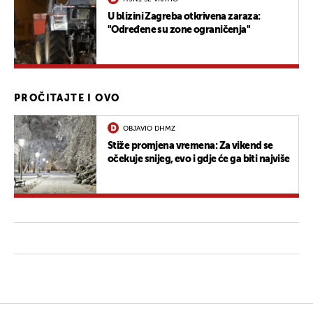
U blizini Zagreba otkrivena zaraza:
"Određene su zone ograničenja"
PROČITAJTE I OVO
OBJAVIO DHMZ
Stiže promjena vremena: Za vikend se
očekuje snijeg, evo i gdje će ga biti najviše