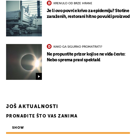
KRENULO OD BRZE HRANE
Je li ovo povrće krivo za epidemiju? Stotine
zaraženih, restorani hitno povukli proizvod
KAKO GA SIGURNO PROMATRATI?
Ne propustite prizor koji se ne viđa često:
Nebo sprema pravi spektakl
JOŠ AKTUALNOSTI
PRONAĐITE ŠTO VAS ZANIMA
SHOW