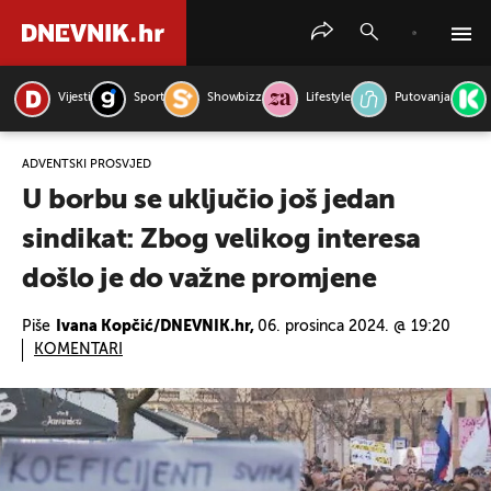
Vijesti
Sport
Showbizz
Lifestyle
Putovanja
PRETRAŽITE VIJESTI
ADVENTSKI PROSVJED
U borbu se uključio još jedan
sindikat: Zbog velikog interesa
došlo je do važne promjene
Piše
Ivana Kopčić/DNEVNIK.hr,
06. prosinca 2024. @ 19:20
KOMENTARI