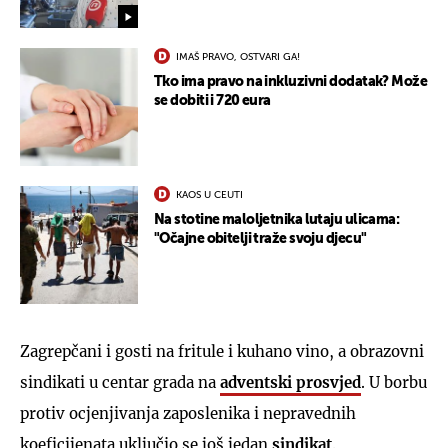
IMAŠ PRAVO, OSTVARI GA!
Tko ima pravo na inkluzivni dodatak? Može
se dobiti i 720 eura
KAOS U CEUTI
Na stotine maloljetnika lutaju ulicama:
"Očajne obitelji traže svoju djecu"
Zagrepčani i gosti na fritule i kuhano vino, a obrazovni
sindikati u centar grada na
adventski prosvjed
. U borbu
protiv ocjenjivanja zaposlenika i nepravednih
koeficijenata uključio se još jedan
sindikat
.